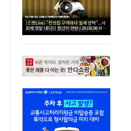
[스팟Live] "전셋집 구하려다 월세 선택"...사
회에 첫발 내디딘 청년의 한탄 | 26.08.06 서울
시 부동산 대토론회