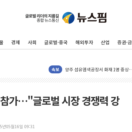
금값 7주 만에 최고…美 고용 둔화·
[인도증시] 중동 긴장 완화에 실적 호
러, 1인칭시점 드론으로 우크라 민간
울
경제
사회
글로벌·중국
해외투자
산업
증권·
[베트남 증시] 지수 하락 속 'DGC
'월가의 황제' 다이먼 "금융시장 레
양주 섬유염색공장서 화재 1명 중상…
김정관 산업부 장관 "주 52시간 손봐
속보
해군 1함대 창설 80주년…지역과 함께
[3보] 북, 원산서 동해로 단거리 탄도
우크라 드론 전술, 중남미 콜롬비아에
x' 참가…"글로벌 시장 경쟁력 강
동해해경, 독도 해상서 부유물 감긴 
주한미군 "오산기지 누출, 백린 아닌 
구미 폐염산처리업체서 불 2시간30여
25년05월16일 09:31
해군과 함께하는 '불금전파, 송정' 시