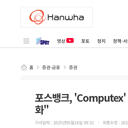
영상
포토
정치
정책·서
홈
증권·금융
증권
포스뱅크, 'Compute
화"
기사입력 :
2025년05월16일 09:31
최종수정 :
20