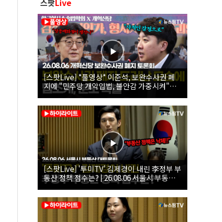
스팟
Live
[스팟Live] *풀영상* 이준석, 보완수사권 폐
지에 "민주당 개악입법, 불안감 가중시켜"｜
26.08.06 개혁신당 보완수사권 폐지 토론회
[스팟Live] '투미TV' 김제경이 내린 李정부 부
동산 정책 점수는? | 26.08.06 서울시 부동산
대토론회