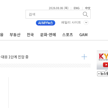
2026.08.06 (목)
ENG
中文
|
|
호르무즈 재개방 기대에 강세
조까지, 상승...호실적 보고 기업 상승세 뚜렷
패밀리 사이트
인 '사파리' 공격… 시민들 공포감 극대화 전략
금융
부동산
전국
문화·연예
스포츠
GAM
' 임시 주총 기대감에 홀로 상한가…마진 잔액은 사상 최고
버리지 위험수위…숨은 차입이 더 큰 변수"
대응 1단계 진압 중
야, 경쟁상대 中과 비교해야"
하는 '선봉'의 대민 봉사
미사일 1발 발사… 올해 10번째·42일 만 도발
 새 안보 위기… 반군·마약카르텔이 습득해 전투 활용
어선 구조
무해한 표면 부식 물질"
분만에 진화...외국인 노동자 숨져
즌2