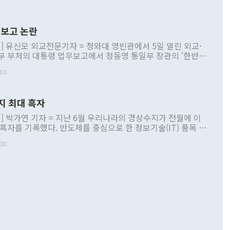
보고 논란
] 유신모 외교전문기자 = 청와대 영빈관에서 5일 열린 외교·
부 부처의 대통령 업무보고에서 정동영 통일부 장관의 '한반도
 구상'과 업무보고 발언이 논란을 빚고 있다. 이날 정 장관의
10
정부 내 조율을 거치지 않은 사안을 정책으로 추진하겠다고 공
는가 하면 사실 관계에 맞지 않은 설명도 있었다. 이재명 대통
로 신중을 기해 달라고 경고했고, 조현 외교부 장관은 '이상
지 최대 흑자
 근거한 비현실적 구상'이라는 비판을 내놨다. 그동안 정 장
책 관련 발언이 물의를 빚은 적은 여러 번 있지만 대통령과 유
] 박가연 기자 = 지난 6월 우리나라의 경상수지가 전월에 이
이 공개적으로 부정적 입장을 표명한 것은 이례적이다. 정 장
 흑자를 기록했다. 반도체를 중심으로 한 정보기술(IT) 품목 수
대북 접근법과 월권을 제어해야 한다는 목소리도 높아지고 있
간 상품수출이 처음으로 1000억달러를 넘어선 영향이다. [자
00
 따르
기자간담회를 하고 있다. [사진=통일부] 2026.07.23 ◆통일
 경상수지는 497억3000만달러 흑자로 집계됐다. 전월(386억
 넘어선 주장 정 장관은 이날 업무보고에서 '한반도 평화공존
)에 이어 두 달 연속 월간 기준 역대 최대 기록을 갈아치웠다.
 설명하면서 이재명 정부 2년차 핵심 과제로 상호 존중·평화
해 상반기 누적 경상수지 흑자는 1910억1000만달러를 기록
·핵 없는 한반도 등 3대 기본 방향을 제시했다. 정 장관은 "대
지 흑자를 견인한 것은 상품수지다. 6월 상품수지는 478억
언어는 멈춰야 한다"면서 주적 용어 대체를 주장했다. 지난 25
 흑자를 기록하며 전월에 이어 역대 최대를 다시 썼다. 국제수
D(완전하고 검증가능하며 되돌릴 수 없는 비핵화) 구도는 이미
수출은 1123억7000만달러로 전년 동월 대비 84.5% 증가하
했다. 또 "현 시점에서 흘러간 선(先)비핵화만 되뇌는 것은
 처음으로 1000억달러를 넘어섰다. 상품수입은 644억8000만
 데 힘이 되지 않는다"고 주장했다. 정 장관은 또 "정전 체제
6% 늘었다. 통관 기준으로는 반도체 수출이 전년 동월 대비