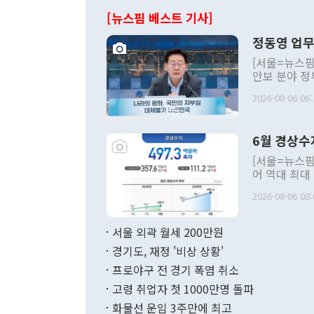
[뉴스핌 베스트 기사]
정동영 업무
[서울=뉴스핌
안보 분야 정
평화공존 발전
2026-08-06 06:
발언 중에는 
언한 것이 있
령은 공개적으
6월 경상수
주의적 희망에
관의 대북 정
[서울=뉴스핌
관 부처 장관
어 역대 최대
관의 무리한 
출 호조로 월
다. [정동영 통일부 장관이 지난달 23일 오후 서울 종로구 정부서울청사에
2026-08-06 08:
료=한국은행] 한국은행이 6일 발표한 '2026년 6월 국제수지(잠정)'에
서 취임 1주년 
면 지난 6월
부 장관 권한
1000만달러
서울 외곽 월세 200만원
발전 구상'을
이에 따라 올
적 갈등 해결
경기도, 재정 '비상 상황'
했다. 경상수
결과 혐오의 
9000만달러
프로야구 전 경기 폭염 취소
년간의 CVI
지 기준 상품
고령 취업자 첫 1000만명 돌파
무너졌다고도 
며 월간 기준
현실을 바꾸는
달러로 38.
화물선 운임 3주만에 최고