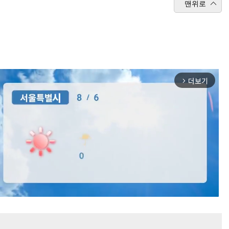
맨위로
더보기
arrow_forward_ios