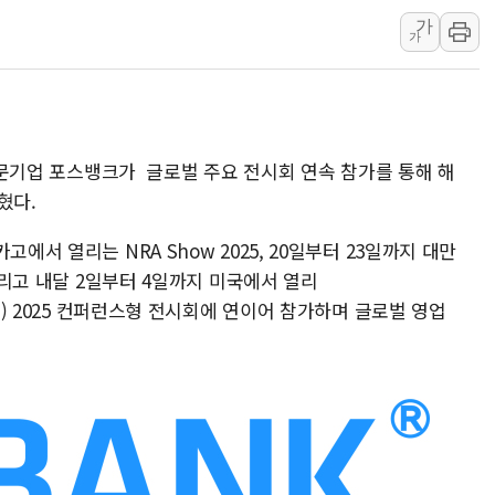
가
강원도 폭염특보 11일째…온열질환·가
가
[코인 시황] 비트코인, ETF 자금 
[르포] 39도 폭염 속 잠실 개표소 시위
강원·전라권 폭염중대경보 확대…온열질
빚투·레버리지 줄었지만, 반도체 두 종
 전문기업 포스뱅크가 글로벌 주요 전시회 연속 참가를 통해 해
[2보] 북한, 원산서 동해상 단거리 
혔다.
에서 열리는 NRA Show 2025, 20일부터 23일까지 대만
 그리고 내달 2일부터 4일까지 미국에서 열리
ciation) 2025 컨퍼런스형 전시회에 연이어 참가하며 글로벌 영업