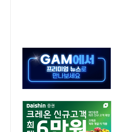
축 피해 최소화 '총력 대응'
유입에도 박스권…美 암호화폐 법안 처리 여부도 변수
 '62일째'..."대부분 여기서 상주"
환자 2665명·사망 23명
목에 코스피 '휘청'
탄도미사일 발사