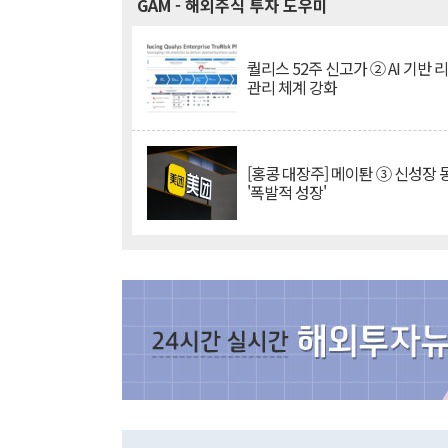
GAM
- 해외주식 투자 도우미
퀄리스 52주 신고가 ② AI 기반 
관리 체계 강화
[홍콩 대장주] 메이퇀 ③ 신성장
'폭발적 성장'