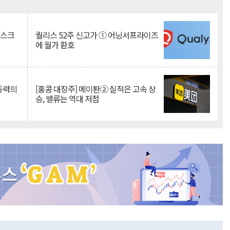
Mute
리스크
퀄리스 52주 신고가 ① 어닝서프라이즈
에 월가 환호
 동력의
[홍콩 대장주] 메이퇀② 실적은 고속 상
승, 밸류는 역대 저점