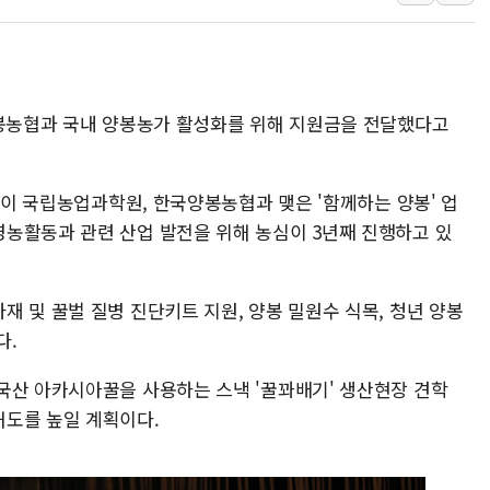
서울 중랑구 주택가서 흉기 난
李대통령 "결혼 때문에 손해 
여수 오동도 인근 해상서 모
양봉농협과 국내 양봉농가 활성화를 위해 지원금을 전달했다고
추미애, '위안부' 피해자 기림
인천 선재도 갯벌서 해루질 중
인천서 말다툼 중 어머니 흉기
농심이 국립농업과학원, 한국양봉농협과 맺은 '함께하는 양봉' 업
'화합' 꺼낸 김민석에 '뻔뻔
농활동과 관련 산업 발전을 위해 농심이 3년째 진행하고 있
 및 꿀벌 질병 진단키트 지원, 양봉 밀원수 식목, 청년 양봉
다.
국산 아카시아꿀을 사용하는 스낵 '꿀꽈배기' 생산현장 견학
해도를 높일 계획이다.