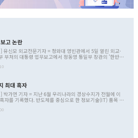
보고 논란
] 유신모 외교전문기자 = 청와대 영빈관에서 5일 열린 외교·
부 부처의 대통령 업무보고에서 정동영 통일부 장관의 '한반도
 구상'과 업무보고 발언이 논란을 빚고 있다. 이날 정 장관의
10
정부 내 조율을 거치지 않은 사안을 정책으로 추진하겠다고 공
는가 하면 사실 관계에 맞지 않은 설명도 있었다. 이재명 대통
로 신중을 기해 달라고 경고했고, 조현 외교부 장관은 '이상
지 최대 흑자
 근거한 비현실적 구상'이라는 비판을 내놨다. 그동안 정 장
책 관련 발언이 물의를 빚은 적은 여러 번 있지만 대통령과 유
] 박가연 기자 = 지난 6월 우리나라의 경상수지가 전월에 이
이 공개적으로 부정적 입장을 표명한 것은 이례적이다. 정 장
 흑자를 기록했다. 반도체를 중심으로 한 정보기술(IT) 품목 수
대북 접근법과 월권을 제어해야 한다는 목소리도 높아지고 있
간 상품수출이 처음으로 1000억달러를 넘어선 영향이다. [자
00
 따르
기자간담회를 하고 있다. [사진=통일부] 2026.07.23 ◆통일
 경상수지는 497억3000만달러 흑자로 집계됐다. 전월(386억
 넘어선 주장 정 장관은 이날 업무보고에서 '한반도 평화공존
)에 이어 두 달 연속 월간 기준 역대 최대 기록을 갈아치웠다.
 설명하면서 이재명 정부 2년차 핵심 과제로 상호 존중·평화
해 상반기 누적 경상수지 흑자는 1910억1000만달러를 기록
·핵 없는 한반도 등 3대 기본 방향을 제시했다. 정 장관은 "대
지 흑자를 견인한 것은 상품수지다. 6월 상품수지는 478억