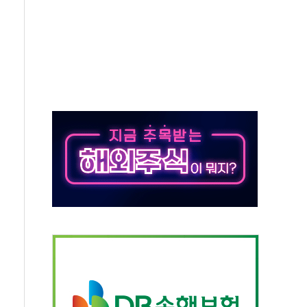
동…60대 남성 2명 숨져
보는 일 없게"…'결혼 페널티' 22개 과제 손본다
터보트 전복…1명 사망·1명 실종
의 날 참석..."국제적 시민 연대로 목소리 내야"
 실종 60대 나흘만에 숨진 채 발견
 살해 10대 아들 체포
' 받아친 정청래…제주 연설서 신경전 고조