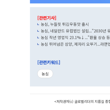
[관련기사]
농심, 누들핏 튀김우동맛 출시
농심, 네덜란드 유럽법인 설립..."2030년
농심 작년 영업익 23.1%↓..."환율 상승 
농심 뛰어넘은 삼양, 제자리 오뚜기...라면
[관련키워드]
농심
<저작권자(c) 글로벌리더의 지름길 종합