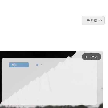
맨위로
더보기
arrow_forward_ios