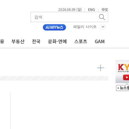
2026.08.09 (일)
ENG
中文
|
|
투입…고수온 양식장 복구·지원 '총력'
패밀리 사이트
산사태 주의보'...경북도, 호우 피해·통제구간 없어
금융
부동산
전국
문화·연예
스포츠
GAM
%p' 차 재역전 성공...金 45.42% vs 鄭 44.56%
·정청래·김민석 당대표 후보
 정청래에 승리...47.75% vs 42.08%
과 발표...김민석 47.75% 정청래 42.08%
표...김민석 45.09% 정청래 43.27% 송영길 11.63%
표...김민석 52.64% 정청래 39.89% 송영길 7.47%
0~8.14)
…공습 한계·탄약 부족 현실화
50㎜ 폭우…강원 동해안 강한 비 이어져
 환경미화원 수거차에 치여 사망