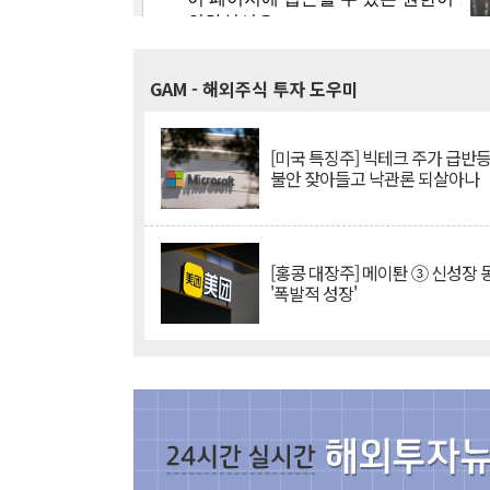
GAM
- 해외주식 투자 도우미
[미국 특징주] 빅테크 주가 급반등..
불안 잦아들고 낙관론 되살아나
[홍콩 대장주] 메이퇀 ③ 신성장
'폭발적 성장'