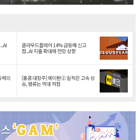
Mute
.AI
클라우드플레어 14% 급등해 신고
점...AI 지출 확대에 전망 상향
 동력의
[홍콩 대장주] 메이퇀② 실적은 고속 상
승, 밸류는 역대 저점