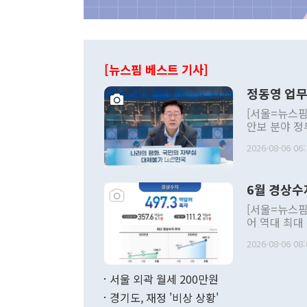
[뉴스핌 베스트 기사]
정동영 업무
[서울=뉴스핌
안보 분야 정
평화공존 발전
2026-08-06 06:
발언 중에는 
언한 것이 있
령은 공개적으
6월 경상수
주의적 희망에
관의 대북 정
[서울=뉴스핌
관 부처 장관
어 역대 최대
관의 무리한 
출 호조로 월
다. [정동영 통일부 장관이 지난달 23일 오후 서울 종로구 정부서울청사에
2026-08-06 08:
료=한국은행] 한국은행이 6일 발표한 '2026년 6월 국제수지(잠정)'에
서 취임 1주년 
면 지난 6월
부 장관 권한
1000만달러
서울 외곽 월세 200만원
발전 구상'을
이에 따라 올
적 갈등 해결
경기도, 재정 '비상 상황'
했다. 경상수