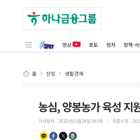
영상
포토
정치
정책·서
홈
산업
생활경제
농심, 양봉농가 육성 지
기사입력 :
2025년02월28일 09:09
최종수정 :
20