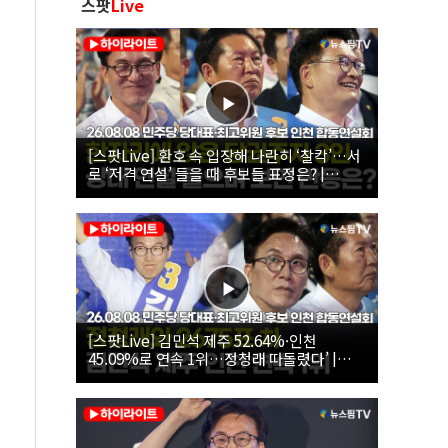
스팟
Live
[스팟Live] 환호 속 입장해 나란히 ‘찰칵’…서
로 ‘저격 연설’ 들을 때 후보들 표정은? |
26.08.08 더불어민주당 당대표·최고위원 후
보 인천 합동연설회
[스팟Live] 김민석 제주 52.64%·인천
45.09%로 연속 1위…정청래 따돌렸다’ |
26.08.08 더불어민주당 당대표·최고위원 후
보 인천 합동연설회