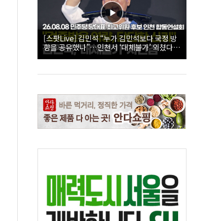
[스팟Live] 김민석 “누가 김민석보다 국정 방
향을 공유했나”…인천서 ‘대체불가’ 외쳤다 |
26.08.08 더불어민주당 당대표·최고위원 후
보 인천 합동연설회