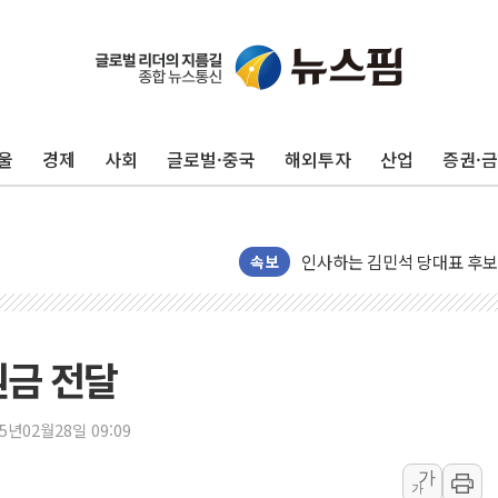
포항시 재난예산 40억 긴급 
울진·영덕 '호우특보'-포항 '
울
경제
사회
글로벌·중국
해외투자
산업
증권·
[종합] 김민석, 정청래에 '0.86
인천 합동연설회 나선 송영길
김민석, 2주차 제주·인천 경선서
인사하는 김민석 당대표 후보
속보
[속보] 민주, 제주·인천 경선 결
[속보] 민주, 인천 경선 결과 발
[속보] 민주, 제주 경선 결과 발
원금 전달
이번주 국내 주요 금융일정(8.1
美, 이란전 출구전략 만지작
25년02월28일 09:09
강릉·동해·삼척 시간당 최대 
가
가
폐기물 수거하다 참변…60대