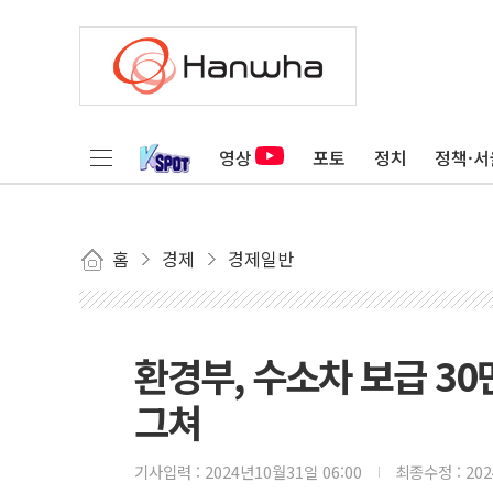
영상
포토
정치
정책·서
홈
경제
경제일반
환경부, 수소차 보급 30
그쳐
기사입력 :
2024년10월31일 06:00
최종수정 :
20