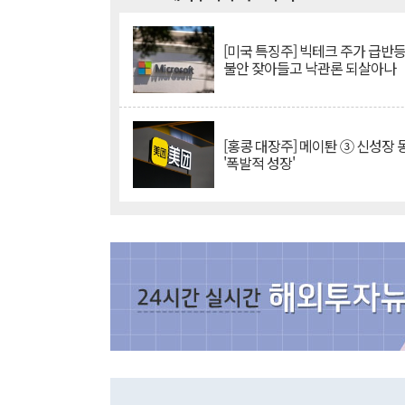
[미국 특징주] 빅테크 주가 급반등..
불안 잦아들고 낙관론 되살아나
[홍콩 대장주] 메이퇀 ③ 신성장
'폭발적 성장'