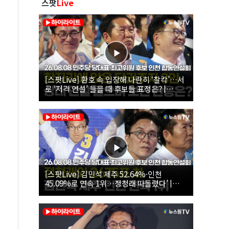
스팟
Live
[스팟Live] 환호 속 입장해 나란히 ‘찰칵’…서
로 ‘저격 연설’ 들을 때 후보들 표정은? |
26.08.08 더불어민주당 당대표·최고위원 후
보 인천 합동연설회
[스팟Live] 김민석 제주 52.64%·인천
45.09%로 연속 1위…정청래 따돌렸다’ |
26.08.08 더불어민주당 당대표·최고위원 후
보 인천 합동연설회