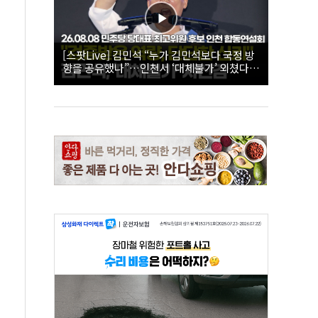
[스팟Live] 김민석 “누가 김민석보다 국정 방
향을 공유했나”…인천서 ‘대체불가’ 외쳤다 |
26.08.08 더불어민주당 당대표·최고위원 후
보 인천 합동연설회