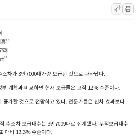
서울 중랑구 주택가서 흉기 난
가
가
李대통령 "결혼 때문에 손해 
여수 오동도 인근 해상서 모
쳐
추미애, '위안부' 피해자 기림
미흡"
인천 선재도 갯벌서 해루질 중
고려
인천서 말다툼 중 어머니 흉기
급"
'화합' 꺼낸 김민석에 '뻔뻔
 수소차가 3만7000대가량 보급된 것으로 나타났다.
정부 계획과 비교하면 현재 보급률은 고작 12% 수준이다.
 증가할 것으로 전망하고 있다. 전문가들은 신차 효과보다
 누적 수소차 보급대수는 3만7009대로 집계됐다. 누적보급대수
 대비 12.3% 수준이다.