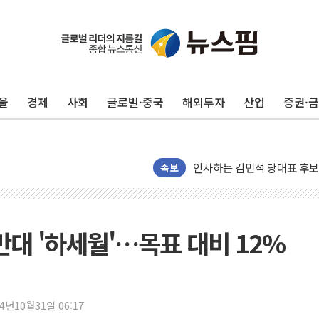
포항시 재난예산 40억 긴급 
울진·영덕 '호우특보'-포항 '
[종합] 김민석, 정청래에 '0.86
울
경제
사회
글로벌·중국
해외투자
산업
증권·
인천 합동연설회 나선 송영길
김민석, 2주차 제주·인천 경선서
인사하는 김민석 당대표 후보
속보
[속보] 민주, 제주·인천 경선 결
[속보] 민주, 인천 경선 결과 발
[속보] 민주, 제주 경선 결과 발
만대 '하세월'…목표 대비 12%
이번주 국내 주요 금융일정(8.1
美, 이란전 출구전략 만지작
강릉·동해·삼척 시간당 최대 
24년10월31일 06:17
폐기물 수거하다 참변…60대