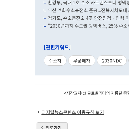
환경부, 국내 1호 수소 카트랜스포터 평택
익산 액화수소충전소 준공...전북자치도내
경기도, 수소충전소 4곳 안전점검…압력 미
"2030년까지 수도권 광역버스, 25% 수
[관련키워드]
수소차
무공해차
2030NDC
<저작권자(c) 글로벌리더의 지름길 종합
디지털뉴스콘텐츠 이용규칙 보기
뒤로가기