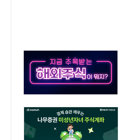
동…60대 남성 2명 숨져
보는 일 없게"…'결혼 페널티' 22개 과제 손본다
터보트 전복…1명 사망·1명 실종
의 날 참석..."국제적 시민 연대로 목소리 내야"
 실종 60대 나흘만에 숨진 채 발견
 살해 10대 아들 체포
' 받아친 정청래…제주 연설서 신경전 고조