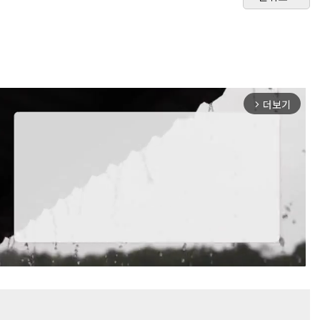
더보기
arrow_forward_ios
Mute