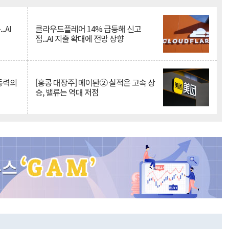
.AI
클라우드플레어 14% 급등해 신고
점...AI 지출 확대에 전망 상향
 동력의
[홍콩 대장주] 메이퇀② 실적은 고속 상
승, 밸류는 역대 저점