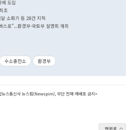
항에 도입
 최초
달 소화기 등 28건 지적
소버스로"...환경부·국토부 설명회 개최
수소충전소
환경부
뉴스통신사 뉴스핌(Newspim), 무단 전재-재배포 금지>
맨위로