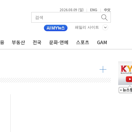
2026.08.09 (일)
ENG
中文
|
|
투입…고수온 양식장 복구·지원 '총력'
패밀리 사이트
산사태 주의보'...경북도, 호우 피해·통제구간 없어
%p' 차 재역전 성공...金 45.42% vs 鄭 44.56%
금융
부동산
전국
문화·연예
스포츠
GAM
·정청래·김민석 당대표 후보
 정청래에 승리...47.75% vs 42.08%
과 발표...김민석 47.75% 정청래 42.08%
표...김민석 45.09% 정청래 43.27% 송영길 11.63%
표...김민석 52.64% 정청래 39.89% 송영길 7.47%
0~8.14)
…공습 한계·탄약 부족 현실화
50㎜ 폭우…강원 동해안 강한 비 이어져
 환경미화원 수거차에 치여 사망