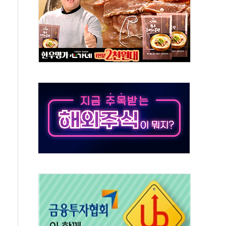
글 디자인 협업 제품 전달
볼', 레드닷 디자인 어워드 수상
9주년 여름 기획세트 출시
 청와대 초청 사과…"국가가 책임 다하겠다"
장 살리기보다 투자자 설득이 먼저
셀·OCI '반색'…비중국산 부담은 변수
털자산 커스터디' 사업 맡는다
00 지수 기초자산 원금지급형 ELB 공모
DA] 8월 7일