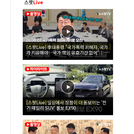
스팟
Live
[스팟Live] 李대통령 "국가폭력 피해자, 국가
가 치유해야…국가 책임 유효기간 없어"｜
26.08.07 국가폭력 피해자 위로 오찬
[스팟Live] 일상에서 장점이 더 돋보이는 '전
기 패밀리 SUV' 볼보 EX90