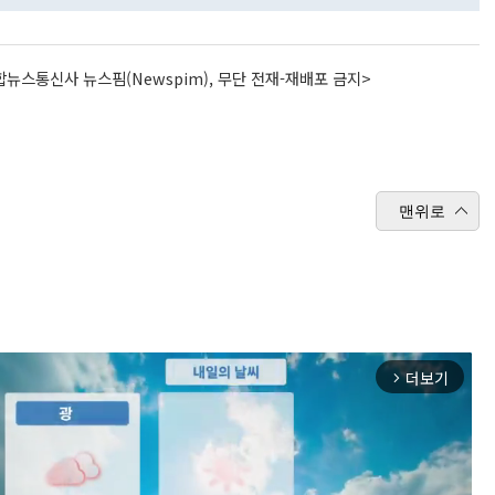
뉴스통신사 뉴스핌(Newspim), 무단 전재-재배포 금지>
맨위로
더보기
arrow_forward_ios