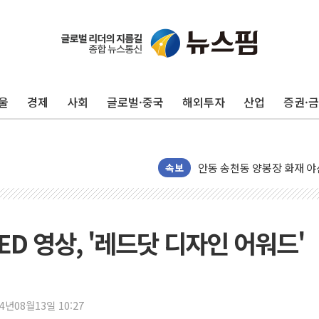
울
경제
사회
글로벌·중국
해외투자
산업
증권·
중수청 임용설명회에 검사 11
[컨콜] 롯데케미칼, "하반기
안동 송천동 양봉장 화재 야산
목동8단지 현설에 대우·DL·
속보
호남반도체 산단 하루 65
[일본 증시] 닛케이, 레이저
[인사] 외교부
D 영상, '레드닷 디자인 어워드'
롯데케미칼, 2분기 영업익 1
외교부, 美 의원들 정통망법 
'세기의 거래', 인도 50조
24년08월13일 10:27
하나은행, 7일부터 비대면 