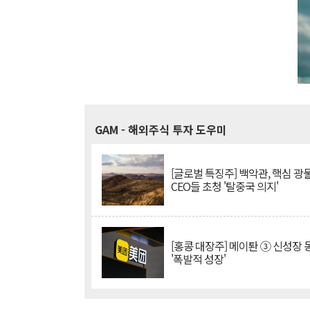
GAM
- 해외주식 투자 도우미
[글로벌 특징주] 백악관, 핵심 광
CEO들 초청 '탈중국 의지'
[홍콩 대장주] 메이퇀 ③ 신성장
'폭발적 성장'