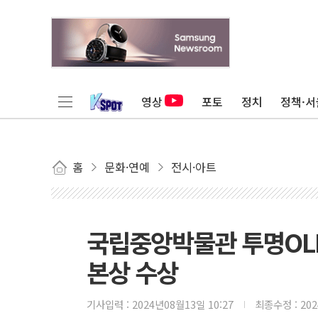
영상
포토
정치
정책·서
홈
문화·연예
전시·아트
국립중앙박물관 투명OLE
본상 수상
기사입력 :
2024년08월13일 10:27
최종수정 :
20