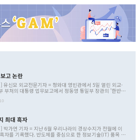
보고 논란
] 유신모 외교전문기자 = 청와대 영빈관에서 5일 열린 외교·
부 부처의 대통령 업무보고에서 정동영 통일부 장관의 '한반도
 구상'과 업무보고 발언이 논란을 빚고 있다. 이날 정 장관의
10
정부 내 조율을 거치지 않은 사안을 정책으로 추진하겠다고 공
는가 하면 사실 관계에 맞지 않은 설명도 있었다. 이재명 대통
로 신중을 기해 달라고 경고했고, 조현 외교부 장관은 '이상
지 최대 흑자
 근거한 비현실적 구상'이라는 비판을 내놨다. 그동안 정 장
책 관련 발언이 물의를 빚은 적은 여러 번 있지만 대통령과 유
] 박가연 기자 = 지난 6월 우리나라의 경상수지가 전월에 이
이 공개적으로 부정적 입장을 표명한 것은 이례적이다. 정 장
 흑자를 기록했다. 반도체를 중심으로 한 정보기술(IT) 품목 수
대북 접근법과 월권을 제어해야 한다는 목소리도 높아지고 있