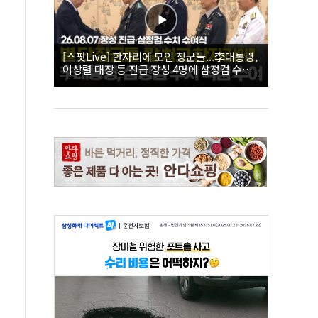
[스팟Live] 한자리에 모인 장군들...李대통령,
이상렬 대장 등 진급 장성 4명에 삼정검 수치
직접 수여｜26.08.07 장성 진급·삼정검 수치
수여식