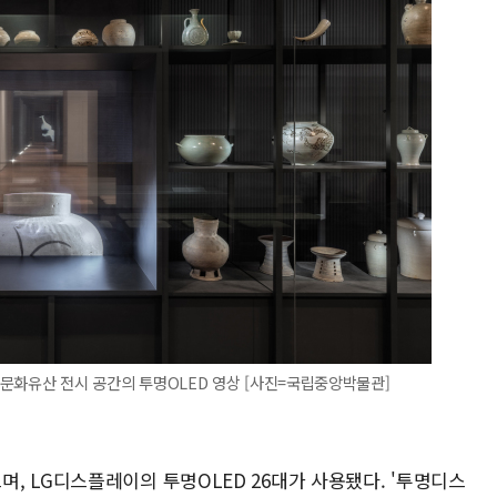
증 문화유산 전시 공간의 투명OLED 영상 [사진=국립중앙박물관]
, LG디스플레이의 투명OLED 26대가 사용됐다. '투명디스