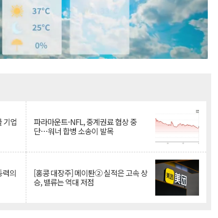
Mute
물 기업
파라마운트-NFL, 중계권료 협상 중
단…워너 합병 소송이 발목
 동력의
[홍콩 대장주] 메이퇀② 실적은 고속 상
승, 밸류는 역대 저점