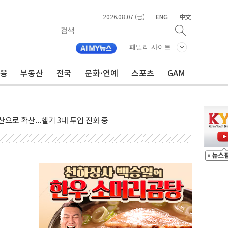
2026.08.07 (금)
ENG
中文
|
|
패밀리 사이트
금융
부동산
전국
문화·연예
스포츠
GAM
0명 등 1100명 참석...인사·처우 관심
 기초화학 가격 강세 완화"
으로 확산...헬기 3대 투입 진화 중
GS·현산 참여…'공사비 인상 차단' 조건
만톤 용수 필요…절반은 하수처리수로 공급한다
텍·SBG 실적 우려에 이틀째 하락...토픽스는 상승
101억 '흑자전환'
비판에 반박..."디지털 환경 변화에 따른 것"
원 규모 라팔 도입 속도...프랑스 인도에 판매 제안서 제출
주담대 신규 취급 중단