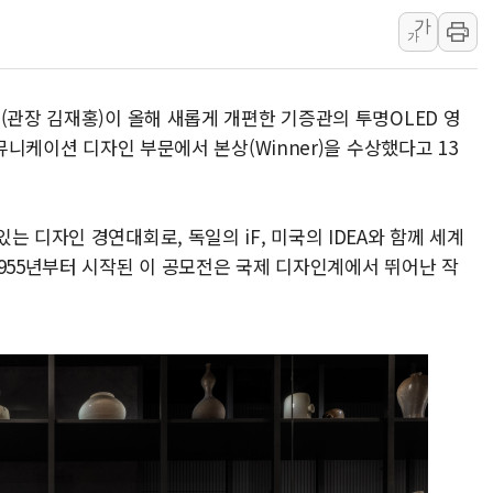
가
공진원, 맨시티 선수단에 한
가
GS25 '소비뇽레몬블랑하이
신세계百, 포트넘앤메이슨 
(관장 김재홍)이 올해 새롭게 개편한 기증관의 투명OLED 영
李대통령, 국가폭력 피해자
커뮤니케이션 디자인 부문에서 본상(Winner)을 수상했다고 13
[기자수첩] ISA 개편, 국
美 태양광 수입장벽에 한화큐
두나무, 경찰청 '압수 디지
 디자인 경연대회로, 독일의 iF, 미국의 IDEA와 함께 세계
교보증권, 10일까지 코스피2
955년부터 시작된 이 공모전은 국제 디자인계에서 뛰어난 작
[뉴스핌 뉴스레터 Today AN