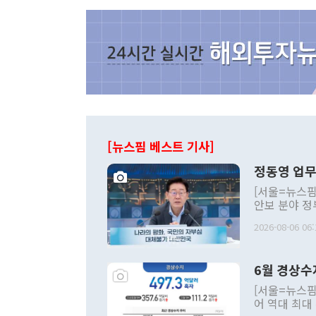
[뉴스핌 베스트 기사]
정동영 업무
[서울=뉴스핌
안보 분야 정
평화공존 발전
2026-08-06 06:
발언 중에는 
언한 것이 있
령은 공개적으
6월 경상수
주의적 희망에
관의 대북 정
[서울=뉴스핌
관 부처 장관
어 역대 최대
관의 무리한 