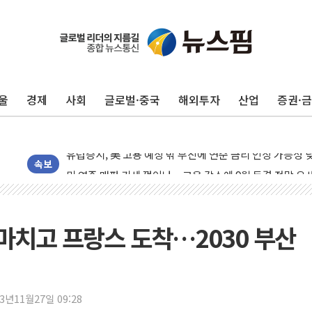
10월 보완수사권 폐지·공소청 출범…피해자들 '범죄 사각
민주, 오늘 제주·인천 경선 결과 발표...'김민석 재역전 vs
한상협, 업계 개인정보 보안 새판 짠다…'자율규제단체' 
울
경제
사회
글로벌·중국
해외투자
산업
증권·
뉴욕증시, 고용 쇼크에 금리 인상 우려 후퇴…S&P500 
트럼프, 쿡 연준 이사 해임 재추진…"26일까지 의혹 소명"
유럽증시, 美 고용 예상 밖 부진에 연준 금리 인상 가능성 
미 연준 매파 기세 꺾이나…고용 감소에 9월 동결 전망 우
속보
[종합] 이슬람 수니파 3국, '공동방위협정' 체결… 이스라
트럼프, 백신·자폐증 행정명령 검토…"이르면 다음 주"
美 항소법원, 백악관 무도회장 공사 중단 명령…트럼프 제
 마치고 프랑스 도착…2030 부산
이란 핵심 원유 수출항 '하르그섬', 최근 1주일 이상 '올스
美 고용 쇼크에 엔화 장중 급등…시장은 "또 개입했나" 촉
[AI MY 뉴스] 뉴욕 반도체주 프리뷰...美 고용 쇼크에 반도
23년11월27일 09:28
뉴욕증시 프리뷰, 美 고용 쇼크에 금리 인상 우려 후퇴…나