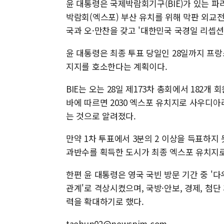
윤 대통령은 국제박람회기구(BIE)가 있는 파
박람회(엑스포) 부산 유치를 위해 막판 외교전
국과 오·만찬을 갖고 '대한민국 국경일 리셉션
윤 대통령은 최종 투표 당일인 28일까지 프랑
지지를 호소한다는 계획이다.
BIE는 오는 28일 제173차 총회에서 182
바에 따르면 2030 엑스포 유치지로 사우디아
는 것으로 알려졌다.
만약 1차 투표에서 3분의 2 이상을 득표하지
과반수를 획득한 도시가 최종 엑스포 유치지로
한편 윤 대통령은 영국 국빈 방문 기간 중 '
관계'로 격상시켰으며, 국방·안보, 경제, 첨단
력을 확대하기로 했다.
taehun02@newspim.com