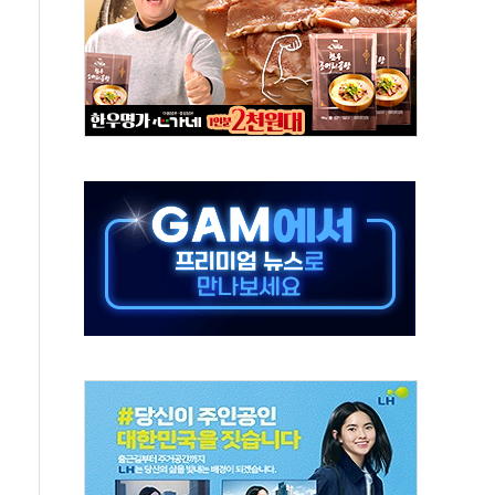
상 기대 후퇴
·태양광주↑ VS 트레이드데스크·웬디스↓
 끝까지 찾겠다"