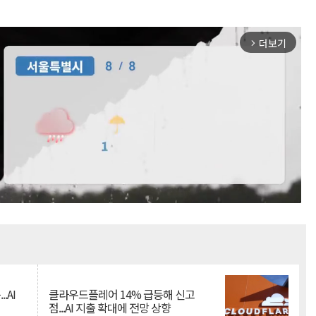
더보기
arrow_forward_ios
Mute
.AI
클라우드플레어 14% 급등해 신고
점...AI 지출 확대에 전망 상향