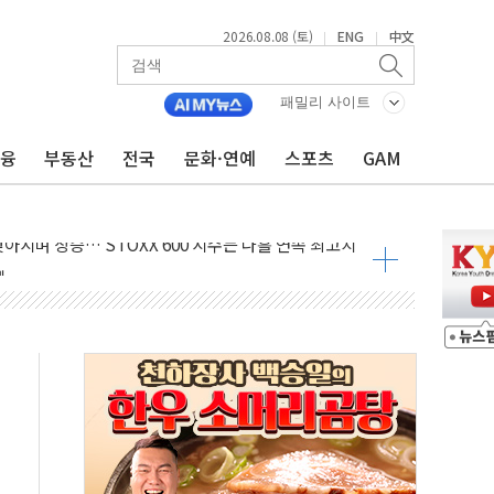
2026.08.08 (토)
ENG
中文
|
|
지대' 우려
 정청래 격차 확대'
패밀리 사이트
타진
금융
부동산
전국
문화·연예
스포츠
GAM
최고치
 요구
낮아지며 상승… STOXX 600 지수는 나흘 연속 최고치
세
엘·이란 위협에 맞설 자체 억지력 강화
동
톱'… 美 해상봉쇄 영향
각
체주 '활짝'
스닥 선물 1%대 상승