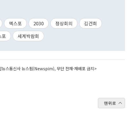
엑스포
2030
정상회의
김건희
스포
세계박람회
뉴스통신사 뉴스핌(Newspim), 무단 전재-재배포 금지>
맨위로