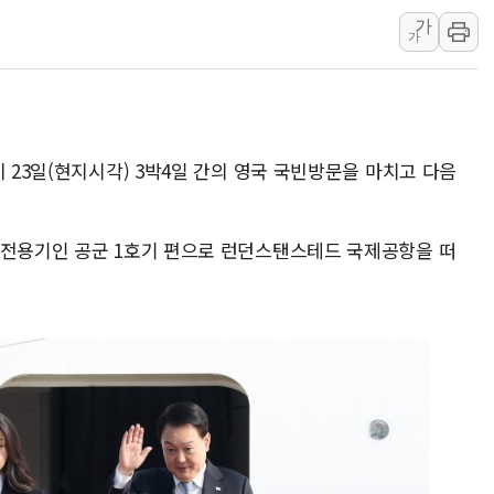
가
[종합] 美 7월 고용 2만3000명 감소 '쇼크'…9월 금리 인
가
[사진] 이슬람 수니파 3개국, 공동방위협정 체결
뉴욕증시 개장 전 특징주...아틀라시안·클라우드플레어
보훈부, 미 DPAA와 MOU… "6·25 미군 실종자 7359명
트럼프 "금리 내려야"…파월 때와 달리 워시엔 톤 낮춰
이 23일(현지시각) 3박4일 간의 영국 국빈방문을 마치고 다음
특정 정치인 측근 포항시 정책특보 내정설...포항시 '시끌'
 전용기인 공군 1호기 편으로 런던스탠스테드 국제공항을 떠