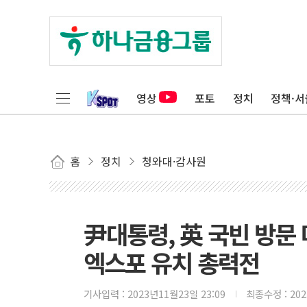
영상
포토
정치
정책·서
홈
정치
청와대·감사원
尹대통령, 英 국빈 방문
엑스포 유치 총력전
기사입력 :
2023년11월23일 23:09
최종수정 :
20