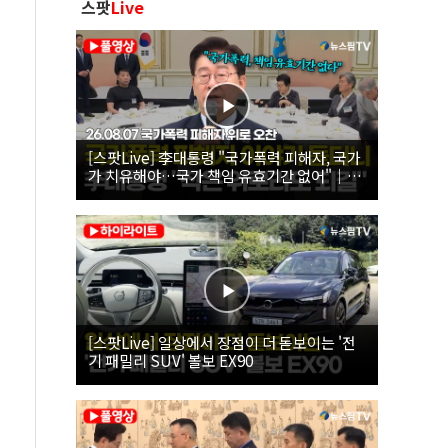
스팟
Live
[스팟Live] 李대통령 "국가폭력 피해자, 국가
가 치유해야…국가 책임 유효기간 없어"｜
26.08.07 국가폭력 피해자 위로 오찬
[스팟Live] 일상에서 장점이 더 돋보이는 '전
기 패밀리 SUV' 볼보 EX90