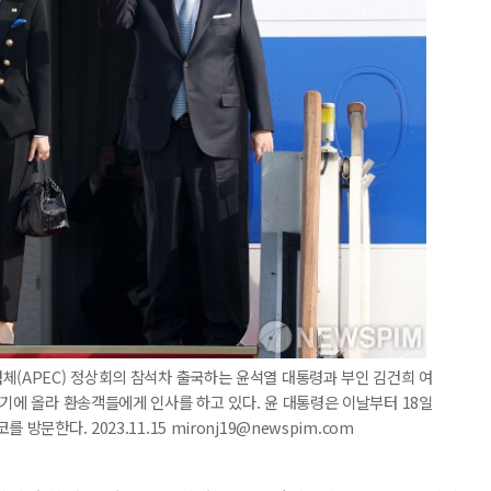
체(APEC) 정상회의 참석차 출국하는 윤석열 대통령과 부인 김건희 여
호기에 올라 환송객들에게 인사를 하고 있다. 윤 대통령은 이날부터 18일
문한다. 2023.11.15 mironj19@newspim.com