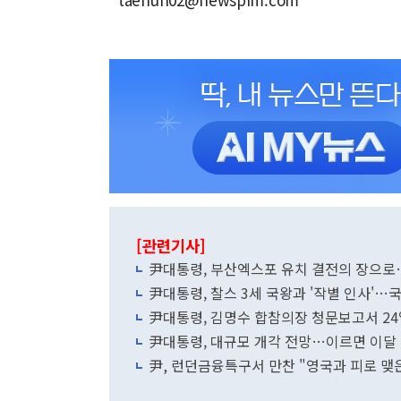
[관련기사]
尹대통령, 부산엑스포 유치 결전의 장으로…
尹대통령, 찰스 3세 국왕과 '작별 인사'…
尹대통령, 김명수 합참의장 청문보고서 2
尹대통령, 대규모 개각 전망…이르면 이달 
尹, 런던금융특구서 만찬 "영국과 피로 맺