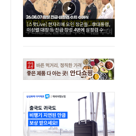
[스팟Live] 한자리에 모인 장군들...李대통령,
이상렬 대장 등 진급 장성 4명에 삼정검 수치
직접 수여｜26.08.07 장성 진급·삼정검 수치
수여식