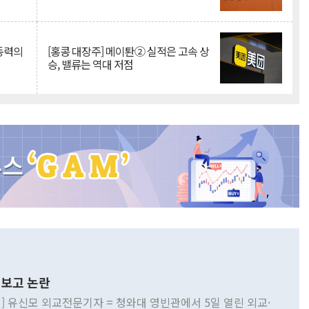
 동력의
[홍콩 대장주] 메이퇀② 실적은 고속 상
승, 밸류는 역대 저점
보고 논란
] 유신모 외교전문기자 = 청와대 영빈관에서 5일 열린 외교·