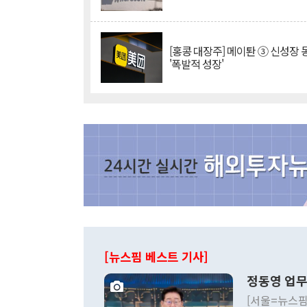
[홍콩 대장주] 메이퇀 ③ 신성장
'폭발적 성장'
[뉴스핌 베스트 기사]
정동영 업무
[서울=뉴스핌