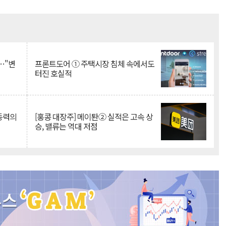
Mute
…"변
프론트도어 ① 주택시장 침체 속에서도
터진 호실적
 동력의
[홍콩 대장주] 메이퇀② 실적은 고속 상
승, 밸류는 역대 저점