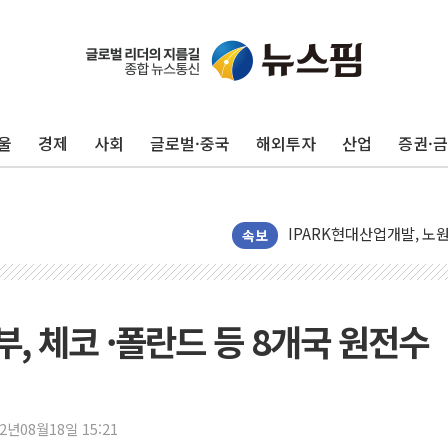
깊이가 다른 글로벌 투자 정보
"호남 없이 민주 당권 없다
SK하이닉스, 주주환원 속
울
경제
사회
글로벌·중국
해외투자
산업
증권·
'무순위' 기회 왔다…신길
野 의원 42명, '사관학교
IPARK현대산업개발, 노
준공업지역 용적률 400
속보
현대해상, 유튜브 양육 콘
[컨콜] 롯데케미칼, "LP
대형 저축은행 4%대 예금
, 체코 ·폴란드 등 8개국 원전수
서울 노원 40.2도…8년 만
한전, 한전기술지주 출범
SK하이닉스, 용인·청주에
22년08월18일 15:21
[중국증시 마감] CPO∙PC