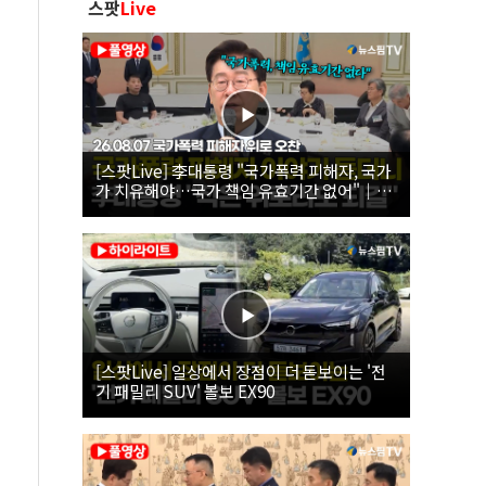
스팟
Live
[스팟Live] 李대통령 "국가폭력 피해자, 국가
가 치유해야…국가 책임 유효기간 없어"｜
26.08.07 국가폭력 피해자 위로 오찬
[스팟Live] 일상에서 장점이 더 돋보이는 '전
기 패밀리 SUV' 볼보 EX90