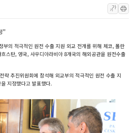
가
[ETF 시황] 2차전지 E
가
[컨콜] 롯데케미칼 "대산
SK증권, 비대면 고객 대상
정"
통합위, 'AI 포용사회'·
코웨이, 2분기 영업익 2
 정부의 적극적인 원전 수출 지원 외교 전개를 위해 체코, 폴란
[마감시황] 코스피, 7주 연
카자흐스탄, 영국, 사우디아라비아 8개국의 해외공관을 원전수출
출전략 추진위원회에 참석해 외교부의 적극적인 원전 수출 지
관을 지정했다고 발표했다.