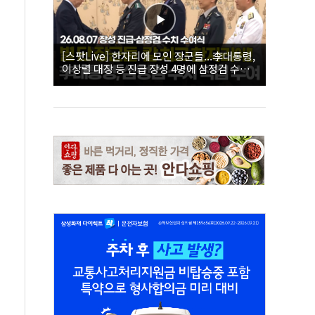
[스팟Live] 한자리에 모인 장군들...李대통령,
이상렬 대장 등 진급 장성 4명에 삼정검 수치
직접 수여｜26.08.07 장성 진급·삼정검 수치
수여식