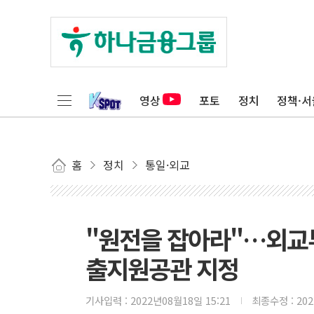
영상
포토
정치
정책·서
홈
정치
통일·외교
"원전을 잡아라"…외교부
출지원공관 지정
기사입력 :
2022년08월18일 15:21
최종수정 :
20