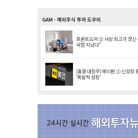
GAM
- 해외주식 투자 도우미
프론트도어 ② 사상 최고가 경신
곡점 지났다"
[홍콩 대장주] 메이퇀 ③ 신성장
'폭발적 성장'