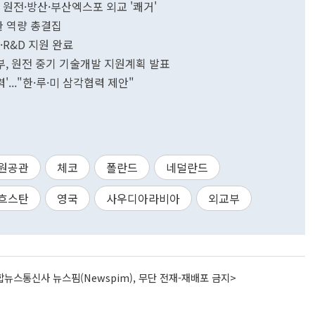
아서 원전·방산·부산엑스포 외교 '쾌거'
 역량 총결집
·R&D 지원 완료
부, 원전 중기 기술개발 지원계획 발표
'..."한·루·미 삼각협력 제안"
원공관
체코
폴란드
네덜란드
흐스탄
영국
사우디아라비아
외교부
뉴스통신사 뉴스핌(Newspim), 무단 전재-재배포 금지>