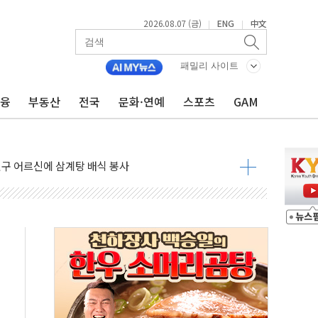
2026.08.07 (금)
ENG
中文
|
|
 GAM - 맛보기편 (8/7)
"...송영길·정청래·김민석, 호남 경선 앞두고 총력전
패밀리 사이트
도…"3분기 추가 방안 발표"
금융
부동산
전국
문화·연예
스포츠
GAM
·노량진·장위 서울 알짜 단지 주목
 통합' 규탄 결의안 발의…이준석·한동훈 동참
원구 어르신에 삼계탕 배식 봉사
% 적용하니…재건축보다 재개발 사업성 개선↑
텐츠 '소셜아이어워드' 대상 수상
G 투입 비중 37%…하반기 확대 추진"
 사라진다, OK·애큐온·페퍼만 남아
에 서울서 40도 넘어
…에너지 유니콘기업 본격 육성
 54조 투자…D램·낸드 동시 증설
B∙CRO가 이끈 '기술주 상승장'