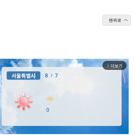
맨위로
더보기
arrow_forward_ios