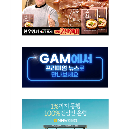
TF 급등, SK하이닉스 레버리지는 급락
·여수 사업재편 완료시 재무구조 개선 기대"
 '수수료 평생 우대' 이벤트 진행
'청년 자산격차 해소' 특위 출범…"소외되는 계층 없도록"
532억…신제품 효과에 실적 호조
속 하락…외국인 매도에 6258.77