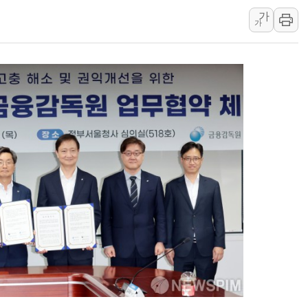
가
'호우 특보' 경북 울진
가
주말 무더위·열대야 
오세훈 "용산공원 주택
충북 주말 무더위 지속
10월 보완수사권 폐
한상협, 업계 개인정보