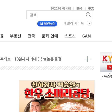
2026.08.08 (토)
ENG
中文
|
|
자 기림의 날 참석..."국제적 시민 연대로 목소리 내야"
루질 중 실종 60대 나흘만에 숨진 채 발견
패밀리 사이트
니 흉기 살해 10대 아들 체포
금융
부동산
전국
문화·연예
스포츠
GAM
 '뻔뻔' 받아친 정청래…제주 연설서 신경전 고조
재검토 지시…與 "적극 환영"·野 "졸속 국정"
주의보…10일까지 최대 3.5m 높은 물결
 사망 23명…정부, 비상대응기구 가동
, 수도 베이징도 부동산 규제 철폐
수위 상승으로 피서객 7명 고립…전원 구조
'별똥별 멍' 운영…페르세우스 유성우 관측
 시간당 50mm 이상 폭우…호우경보 발효
90대 숨져…온열질환 여부 조사
기능시험 오전 집중 편성…체감온도 38도 넘으면 중단
가누르기 방지법' 전면 재검토 지시