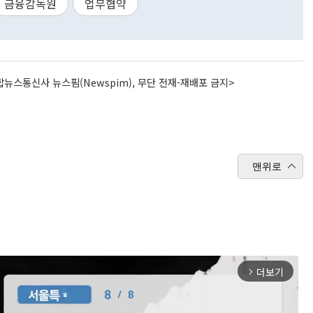
금융감독원
업무협약
뉴스통신사 뉴스핌(Newspim), 무단 전재-재배포 금지>
맨위로
더보기
arrow_forward_ios