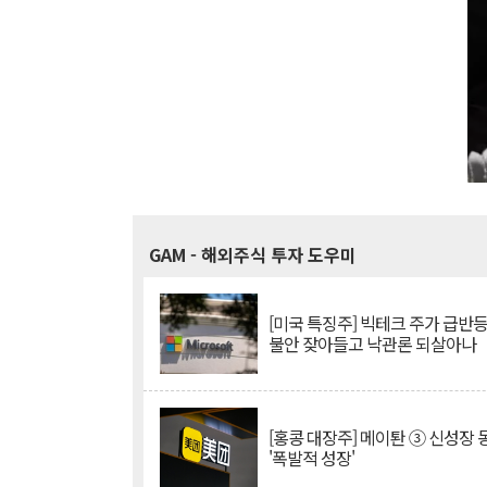
GAM
- 해외주식 투자 도우미
[미국 특징주] 빅테크 주가 급반등..
불안 잦아들고 낙관론 되살아나
[홍콩 대장주] 메이퇀 ③ 신성장
'폭발적 성장'