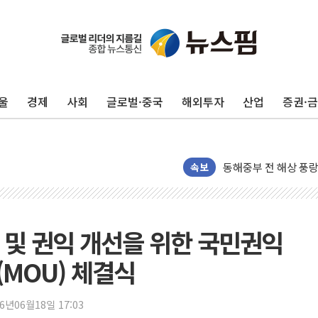
추미애, '위안부' 피해
인천 선재도 갯벌서 해
인천서 말다툼 중 어머
울
경제
사회
글로벌·중국
해외투자
산업
증권·
'화합' 꺼낸 김민석에
李대통령, ISA 개편 
동해중부 전 해상 풍랑
연일 폭염에 온열질환
속보
中 전방위 아파트 부양
인제 용대리 계곡서 
동해시, 11~14일 
 및 권익 개선을 위한 국민권익
강원 중·남부 동해안
MOU) 체결식
청양 밭에서 일하던 
폭염에 車 운전면허 
26년06월18일 17:03
李대통령, 'ISA·주