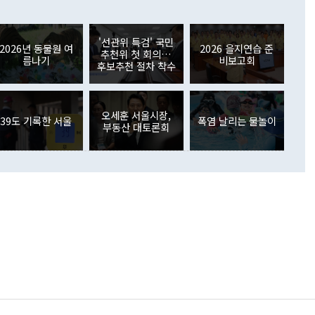
들께서 디스카운트해 주시면 좋겠다"고 선을 그었다. 정 장관
러 증가해 월간 기준 역대 최대 증가 폭을 기록했다. 종전 최대
아 블라디보스토크에서 열리는 '동방경제포럼(EEF)'을 언급하
월(369억9000만달러)을 넘어선 것이다. 직접투자에서는 내국
원에서 (참석을) 검토하고 있다"고 발언한 데 대해서도 조 장관
가 80억1000만달러, 외국인의 국내투자가 46억3000만달러
'선관위 특검' 국민
외교부의 몫"이라며 "아직 거기까지 진도가 나가지 않았다"고
2026년 동물원 여
2026 을지연습 준
. 증권투자에서는 외국인의 국내 주식 매도세가 이어졌다. 외
추천위 첫 회의…
름나기
비보고회
장관이 이날 소개한 대북 구상과 설명은 정부 내 조율을 거치지
주식 투자는 차익실현 매도 등의 영향으로 316억1000만달러
후보추천 절차 착수
서 문제가 있다. 특히 주적 표현 대체와 국호 사용, 9·19 군
(-310억5000만달러)에 이어 역대 최대 순매도 기록을 다시
 4자회담 추진 등은 통일부 장관이 결정할 사안이 아니어서 월
국인의 국내 채권투자는 세계국채지수(WGBI) 자금 유입에도
이 나오고 있다. 이 대통령은 정 장관의 업무보고를 듣고 난
도래 영향으로 증가 폭이 줄어든 52억9000만달러를 기록했
무보고에 발표했다고 승인난 건 아니다"라고 재차 확인했다. 정
오세훈 서울시장,
 해외 증권투자는 주식을 중심으로 35억6000만달러 증가했
39도 기록한 서울
폭염 날리는 물놀이
부동산 대토론회
통은 "정 장관의 발언 내용은 대부분 국가안전보장회의(NSC)
newspim.com
된 사안이 아닌 정 장관의 개인적 생각에 가깝다"며 "안보 관
이 정부의 공식 정책이 아닌 사안을 추진하겠다고 업무보고를
 면전에서 '국군통수권자가 나서야 한다'고 주장한 것은 심각
 5일 청와대 영빈관에서 열린 통일
 외교 안보 부처 업무보고에서 발언하고 있다. [사진=청와대]
장이 현 시점에서 이미 참고가 될 수 없는 과거의 경험 또는 사
식에 기반하고 있다는 것이다. 정 장관이 주장하는 구상은 급
 있는 북한의 전략과 한반도 및 국제 정세를 전혀 반영하지
 비판이 제기되고 있다. 정 장관이 "흘러간 선(先)비핵화만
현실을 바꾸지 못한다"고 언급한 것은 지금까지의 대북 접근
 있다. 북핵 위기 발발 이후 지금까지 모든 핵 협상에서 한국
북한에 선비핵화를 공식적으로 요구한 적이 없기 때문이다. 지