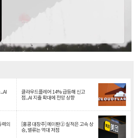
Mute
.AI
클라우드플레어 14% 급등해 신고
점...AI 지출 확대에 전망 상향
 동력의
[홍콩 대장주] 메이퇀② 실적은 고속 상
승, 밸류는 역대 저점