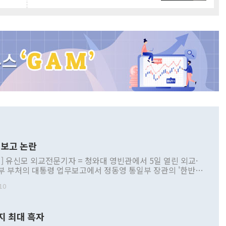
보고 논란
] 유신모 외교전문기자 = 청와대 영빈관에서 5일 열린 외교·
부 부처의 대통령 업무보고에서 정동영 통일부 장관의 '한반도
 구상'과 업무보고 발언이 논란을 빚고 있다. 이날 정 장관의
10
정부 내 조율을 거치지 않은 사안을 정책으로 추진하겠다고 공
는가 하면 사실 관계에 맞지 않은 설명도 있었다. 이재명 대통
로 신중을 기해 달라고 경고했고, 조현 외교부 장관은 '이상
지 최대 흑자
 근거한 비현실적 구상'이라는 비판을 내놨다. 그동안 정 장