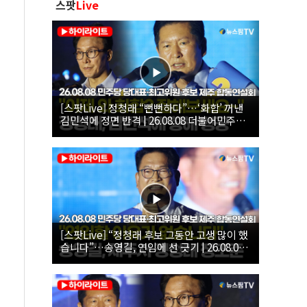
스팟
Live
[스팟Live] 정청래 “뻔뻔하다”…‘화합’ 꺼낸
김민석에 정면 반격 | 26.08.08 더불어민주당
당대표·최고위원 후보 제주 합동연설회
[스팟Live] “정청래 후보 그동안 고생 많이 했
습니다”…송영길, 연임에 선 긋기 | 26.08.08
더불어민주당 당대표·최고위원 후보 제주 합
동연설회