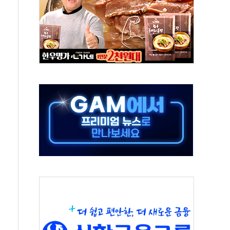
 시간당 20~30mm 강한 비...가뭄 해소될 듯
지속…내륙 곳곳 소나기
 검토, 민주당 스스로 원칙 뒤집는 것"
…청주·진천 35도, 곳곳 소나기
지·공소청 출범…피해자들 '범죄 사각지대' 우려
 보안 새판 짠다…'자율규제단체' 타진