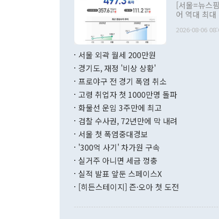
관의 대북 정
[서울=뉴스핌
관 부처 장관
어 역대 최대
관의 무리한 
출 호조로 월
다. [정동영 통일부 장관이 지난달 23일 오후 서울 종로구 정부서울청사에
2026-08-06 08:
료=한국은행] 한국은행이 6일 발표한 '2026년 6월 국제수지(잠정)'에
서 취임 1주년 
면 지난 6월
부 장관 권한
1000만달러
서울 외곽 월세 200만원
발전 구상'을
이에 따라 올
적 갈등 해결
경기도, 재정 '비상 상황'
했다. 경상수
결과 혐오의 
9000만달러
프로야구 전 경기 폭염 취소
년간의 CVI
지 기준 상품
고령 취업자 첫 1000만명 돌파
무너졌다고도 
며 월간 기준
현실을 바꾸는
달러로 38.
화물선 운임 3주만에 최고
를 평화 체제
196.9% 급
검찰 수사권, 72년만에 막 내려
함께 4자 대
수출은 160
지만 이 대통
서울 첫 폭염중대경보
(18.6%) 
화공존 정책이
했다. 통관 기
'300억 사기' 차가원 구속
다"고 지적했
(16.4%)
투리가 잡혀 
실거주 아니면 세금 껑충
월(-10억9
쁜 상황이 초
증가와 유류할
실적 발표 앞둔 스페이스X
9·19 군사
기록했지만 
[히든스테이지] 즌·오아 첫 도전
"우리의 선의
로 전환됐다.
으로 약간의 의문
를 기록해 전
관은 업무보고
는 배당수입
주의에 근거한
줄면서 25억