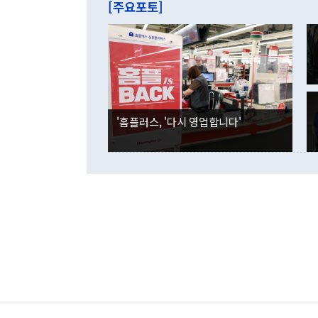
[주요포토]
라며 "여러분
억1000만달
이 9월 러시
였던 올해 3
며 "정부 차
인의 해외투자
은 "그것은 
각각 증가했다
잘랐다. 정 
국인의 국내 
않았다는 점에
감소하며 전월
사합의 복원,
경신했다. 외
권이라는 지적
분기 말 만기
뒤 "여기 업
다. 내국인의
'홈플러스, '다시 영업합니다'
부의 한 소식
다. eoyn2@
를 거쳐 결정
련 부처 장관
하고 대통령의
한 문제"라고 지적했다. 이재명 대통령이
외교 국방 등
2026.08.05 ◆시대착오적 접근, 대북 인식 오류 더욱 문제인 것은 정 장관
의 이같은 주
실과 다른 인
격히 변화하고
못하고 있다는
되뇌는 것은 
법을 호도하고
이나 미국은 