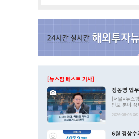
[뉴스핌 베스트 기사]
정동영 업무
[서울=뉴스핌
안보 분야 정
평화공존 발전
2026-08-06 06:
발언 중에는 
언한 것이 있
령은 공개적으
6월 경상수
주의적 희망에