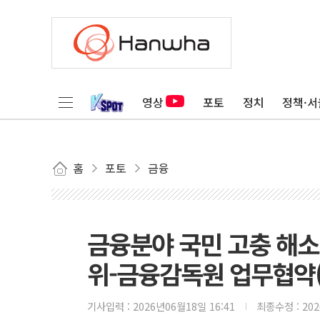
영상
포토
정치
정책·서
홈
포토
금융
금융분야 국민 고충 해소
위-금융감독원 업무협약(
기사입력 :
2026년06월18일 16:41
최종수정 :
20