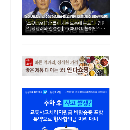
[스팟Live] “당 돌아가는 모습에 분노”…김민
석, 정청래와 신경전 | 26.08.08 더불어민주당
당대표·최고위원 후보 제주 합동연설회