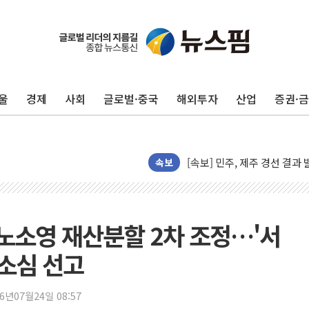
인천 합동연설회 나선 송영길
김민석, 2주차 제주·인천 경선서
울
경제
사회
글로벌·중국
해외투자
산업
증권·
인사하는 김민석 당대표 후보
[속보] 민주, 제주·인천 경선 결
[속보] 민주, 인천 경선 결과 발
[속보] 민주, 제주 경선 결과 발
속보
이번주 국내 주요 금융일정(8.1
美, 이란전 출구전략 만지작
강릉·동해·삼척 시간당 최대 
·노소영 재산분할 2차 조정…'서
폐기물 수거하다 참변…60대
항소심 선고
서울 중랑구 주택가서 흉기 난
李대통령 "결혼 때문에 손해 
26년07월24일 08:57
여수 오동도 인근 해상서 모