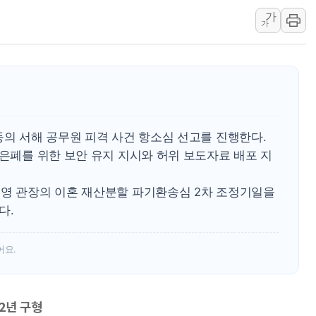
추미애, '위안부' 피해자 기림
가
가
인천 선재도 갯벌서 해루질 중
인천서 말다툼 중 어머니 흉기
'화합' 꺼낸 김민석에 '뻔뻔
李대통령, ISA 개편 재검토 
동해중부 전 해상 풍랑주의보…
등의 서해 공무원 피격 사건 항소심 선고를 진행한다.
연일 폭염에 온열질환 사망 
 은폐를 위한 보안 유지 지시와 허위 보도자료 배포 지
소영 관장의 이혼 재산분할 파기환송심 2차 조정기일을
다.
어요.
 2년 구형