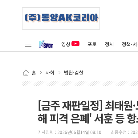
영상
포토
정치
정책·서
홈
사회
법원·검찰
[금주 재판일정] 최태원
해 피격 은폐' 서훈 등 
기사입력 :
2026년06월14일 08:10
최종수정 :
20