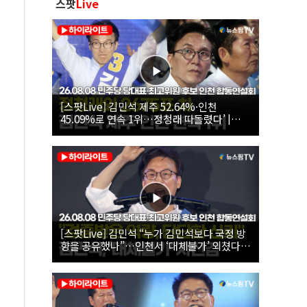
스팟
Live
[스팟Live] 김민석 제주 52.64%·인천
45.09%로 연속 1위…정청래 따돌렸다’ |
26.08.08 더불어민주당 당대표·최고위원 후
보 인천 합동연설회
[스팟Live] 김민석 “누가 김민석보다 국정 방
향을 공유했나”…인천서 ‘대체불가’ 외쳤다 |
26.08.08 더불어민주당 당대표·최고위원 후
보 인천 합동연설회