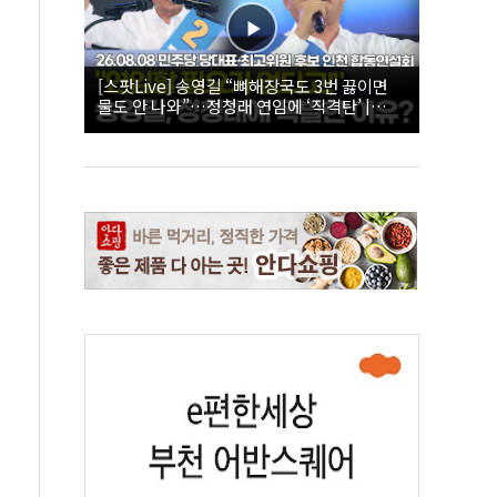
[스팟Live] 송영길 “뼈해장국도 3번 끓이면
물도 안 나와”…정청래 연임에 ‘직격탄’ |
26.08.08 더불어민주당 당대표·최고위원 후
보 인천 합동연설회