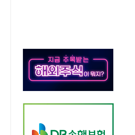
의 날 참석..."국제적 시민 연대로 목소리 내야"
 실종 60대 나흘만에 숨진 채 발견
 살해 10대 아들 체포
' 받아친 정청래…제주 연설서 신경전 고조
지시…與 "적극 환영"·野 "졸속 국정"
10일까지 최대 3.5m 높은 물결
23명…정부, 비상대응기구 가동