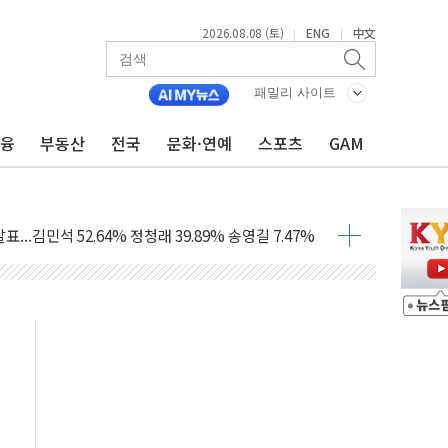
2026.08.08 (토)
ENG
中文
|
|
·정청래·김민석 당대표 후보
패밀리 사이트
 정청래에 승리...47.75% vs 42.08%
금융
부동산
전국
문화·연예
스포츠
GAM
과 발표...김민석 47.75% 정청래 42.08%
표...김민석 45.09% 정청래 43.27% 송영길 11.63%
표...김민석 52.64% 정청래 39.89% 송영길 7.47%
0~8.14)
…공습 한계·탄약 부족 현실화
50㎜ 폭우…강원 동해안 강한 비 이어져
 환경미화원 수거차에 치여 사망
동…60대 남성 2명 숨져
보는 일 없게"…'결혼 페널티' 22개 과제 손본다
터보트 전복…1명 사망·1명 실종