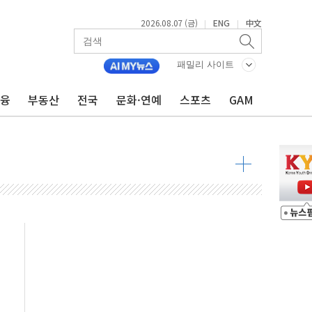
2026.08.07 (금)
ENG
中文
|
|
패밀리 사이트
금융
부동산
전국
문화·연예
스포츠
GAM
불 진화...인명피해 없어
06건 공매
X90…'올 터치'는 호불호
시간36분만에 주불진화....인명피해 없어
…자료는 전·현직 직원으로부터 확보"