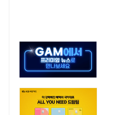
가자 3만 명 돌파
선 운항허가 취득...중국 노선 다변화
 창작자 지원 규모 2배 확대
...휴대폰 결제 최대 6000원 할인
고 제휴 전자책 요금제 출시
 호출 서비스
..지역축제 '불금전파, 송정'과 상생
비 본격화…'AI 데이터 기반 메디테크 혁신허브' 구상
로 출입 통제
추돌…1명 심정지·5명 부상
..진화헬기 3대 투입
 항소심도 징역 3년