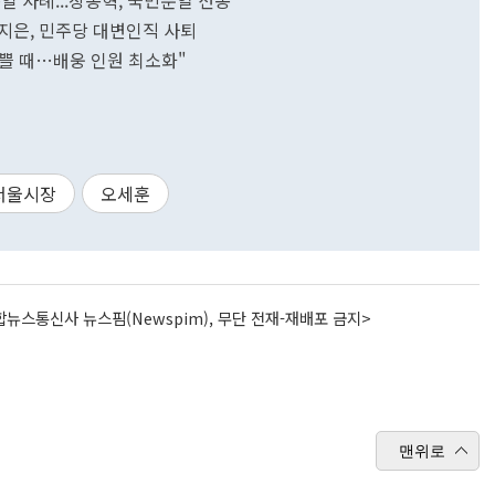
 사례...장동혁, 국민분열 선동"
지은, 민주당 대변인직 사퇴
바쁠 때…배웅 인원 최소화"
서울시장
오세훈
뉴스통신사 뉴스핌(Newspim), 무단 전재-재배포 금지>
맨위로