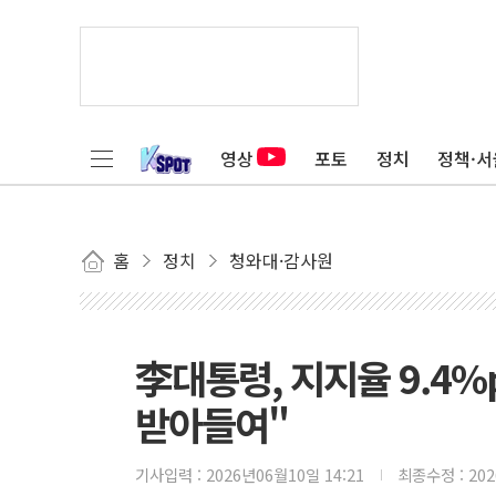
영상
포토
정치
정책·서
홈
정치
청와대·감사원
李대통령, 지지율 9.4
받아들여"
기사입력 :
2026년06월10일 14:21
최종수정 :
20