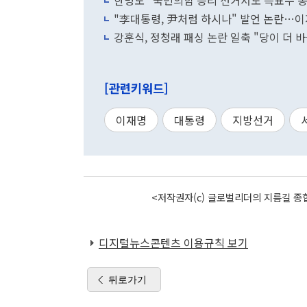
한병도 "국민의힘 승리 선거서도 득표수 동일
"李대통령, 尹처럼 하시나" 발언 논란…이
강훈식, 정청래 패싱 논란 일축 "당이 더 
[관련키워드]
이재명
대통령
지방선거
<저작권자(c) 글로벌리더의 지름길 종합
디지털뉴스콘텐츠 이용규칙 보기
뒤로가기