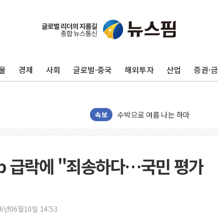
울
경제
사회
글로벌·중국
해외투자
산업
증권·
수박으로 여름 나는 하마
속보
전남광주 구례 산불 32분 만에 주
캠코, 5918억원 규모 압류재산 15
[시승기] 공간·승차감 잡은 볼보 E
%p 급락에 "죄송하다…국민 평가
가오픈한 홈플러스
돌아온 홈플러스
[종합] 청도 흥선리 야산 산불 1
한미 법카 제보자 "신동국과 무관
26년06월10일 14:53