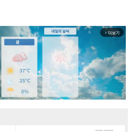
더보기
arrow_forward_ios
Mute