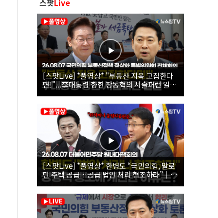
스팟
Live
[스팟Live] *풀영상* "부동산 지옥 고집한다
면!"...李대통령 향한 장동혁의 서슬퍼런 일갈
| 26.08.07 국민의힘 부동산정책 정상화 특별
위원회 전체회의
[스팟Live] *풀영상* 한병도 “국민의힘, 말로
만 주택 공급…공급 법안 처리 협조하라”｜
26.08.07 더불어민주당 원내대책회의