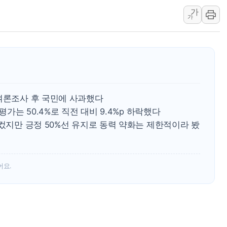
라인게임즈, '콰이어트' 테스트 참
가
에어로케이항공, 청주-중국 청두 노
가
네이버, AI 브리핑 도입 후 블로그
SKT, '8월 월간 럭키 페스타' 실시
LG헬로비전 '헬로모바일', 교보문
KTis, 02-114로 카카오 T 택시
해군1함대 '창설 80주년' 기념식.
 여론조사 후 국민에 사과했다
원주시, 첨단의료복합단지 지정 준
평가는 50.4%로 직전 대비 9.4%p 하락했다
삼척시, 무건리 이끼폭포 생태탐방
 컸지만 긍정 50%선 유지로 동력 약화는 제한적이라 봤
전남광주 화정역 인근 도로 4중 
청도 문수리 야산서 산불 진화 중.
어요.
'해병 순직 책임' 임성근 전 사단장