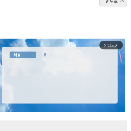
맨위로
더보기
arrow_forward_ios