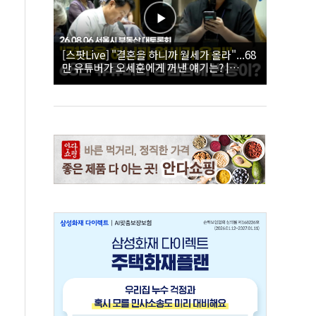
[스팟Live] "결혼을 하니까 월세가 올라"...68
만 유튜버가 오세훈에게 꺼낸 얘기는? |
26.08.06 서울시 부동산 대토론회