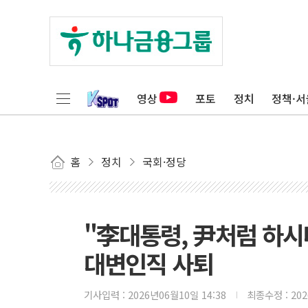
영상
포토
정치
정책·서
홈
정치
국회·정당
"李대통령, 尹처럼 하시
대변인직 사퇴
기사입력 :
2026년06월10일 14:38
최종수정 :
20