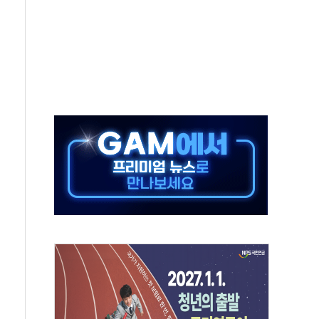
공기관 이전' 대응 '맞손'
%↑…상승폭 커졌지만 고가주택 밀집된 강남·서초 둔화
초고압변압기 첫 공급...국가 전력망에 첫 입성
 대대적 인상 계획...업계 파장 예고
영업익 14.2% 감소…"온라인 사업으로 성장"
추가 투표' 요구...친청계 응집력 '희석' 전략 통할까
'현대 테라타워 구리갈매' 공급