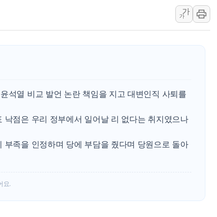
경북도·대구시 '2차 공
가
서울 아파트값 0.26
가
효성중공업, 덴마크에 
딥시크, AI 서비스 가격
CJ프레시웨이, 2분기 
초박빙 경선에 친명계 '
구리시 입주업종 확대…
 윤석열 비교 발언 논란 책임을 지고 대변인직 사퇴를
표 낙점은 우리 정부에서 일어날 리 없다는 취지였으나
제 부족을 인정하며 당에 부담을 줬다며 당원으로 돌아
어요.