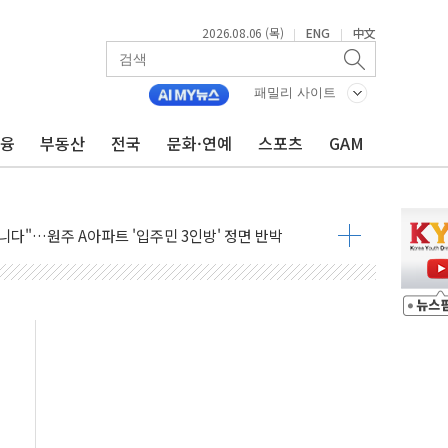
2026.08.06 (목)
ENG
中文
|
|
일 박람회서 신규 채널 확보
 ANDA] 8월 6일
패밀리 사이트
대형 미디어아트로 다채로운 볼거리 제공
금융
부동산
전국
문화·연예
스포츠
GAM
해영토수호훈련 비공개 실시
 레버리지 책임론…정청래·조국, 김민석·靑에 공세
아니다"…원주 A아파트 '입주민 3인방' 정면 반박
질도' 완성...달 어디에 어떤 광물이 있나 한눈에
 커패시터' 사업 확대
자사주 추가 매입
업익 849억원…전년 比 22.3%↑
·영업익 1037억원…상반기 역대 최대
 항공우주·방산으로 넓힌다
9 DNA 백신 플랫폼' 美 특허 확보