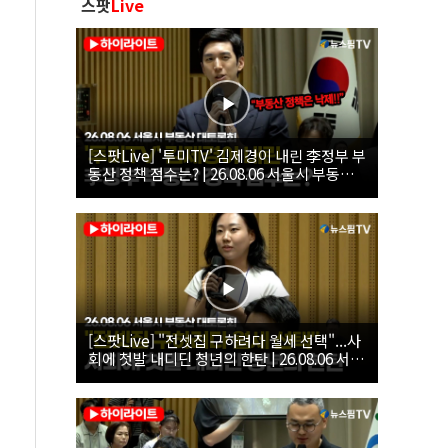
스팟
Live
[스팟Live] '투미TV' 김제경이 내린 李정부 부
동산 정책 점수는? | 26.08.06 서울시 부동산
대토론회
[스팟Live] "전셋집 구하려다 월세 선택"...사
회에 첫발 내디딘 청년의 한탄 | 26.08.06 서울
시 부동산 대토론회