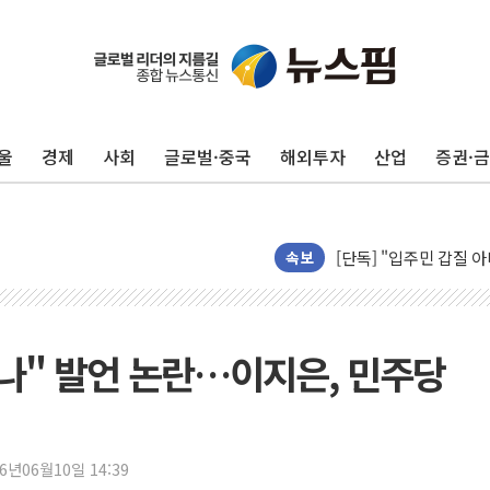
에이루트, 글로벌 리테
[뉴스핌 뉴스레터 Today
인천공항 여객터미널, 
울
경제
사회
글로벌·중국
해외투자
산업
증권·
해군, 독도 인근서 동
여권 내부서도 제기되는
[단독] "입주민 갑질 
속보
중국 최신판 '달(月) 지
뉴인텍, 하반기 '전력용
듀오백 정관영 대표, 
나" 발언 논란…이지은, 민주당
BGF리테일, 2분기 영
휴젤, 매출 2545억원
포스코, 희귀가스 사업
진원생명과학, '코로나1
26년06월10일 14:39