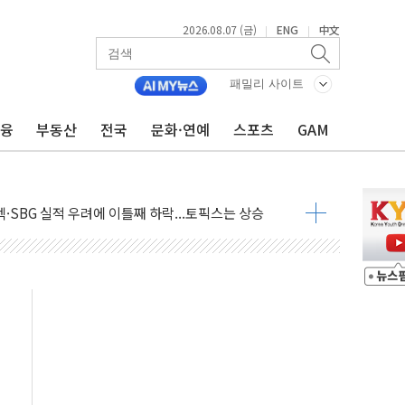
2026.08.07 (금)
ENG
中文
|
|
패밀리 사이트
금융
부동산
전국
문화·연예
스포츠
GAM
GS·현산 참여…'공사비 인상 차단' 조건
만톤 용수 필요…절반은 하수처리수로 공급한다
텍·SBG 실적 우려에 이틀째 하락...토픽스는 상승
101억 '흑자전환'
비판에 반박..."디지털 환경 변화에 따른 것"
원 규모 라팔 도입 속도...프랑스 인도에 판매 제안서 제출
주담대 신규 취급 중단
글 디자인 협업 제품 전달
볼', 레드닷 디자인 어워드 수상
 청와대로 초청해 사과…"국가가 책임 다하겠다"