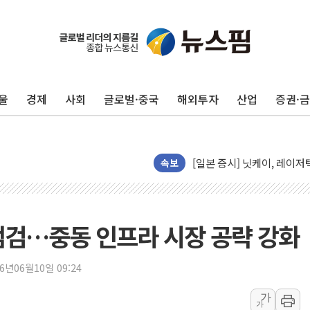
울
경제
사회
글로벌·중국
해외투자
산업
증권·
목동8단지 현설에 대우·DL·
호남반도체 산단 하루 65
[일본 증시] 닛케이, 레이저
[인사] 외교부
속보
롯데케미칼, 2분기 영업익 1
외교부, 美 의원들 정통망법 
'세기의 거래', 인도 50조
점검…중동 인프라 시장 공략 강화
하나은행, 7일부터 비대면 
공진원, 맨시티 선수단에 한
26년06월10일 09:24
GS25 '소비뇽레몬블랑하이
가
가
李대통령, 국가폭력 피해자