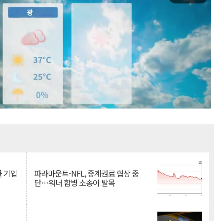
Mute
물 기업
파라마운트-NFL, 중계권료 협상 중
단…워너 합병 소송이 발목