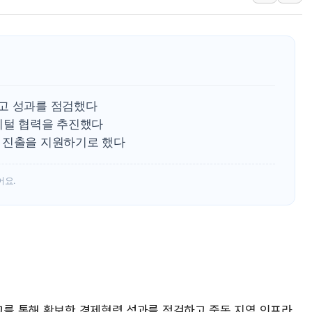
신세계百, 포트넘앤메이슨 
[기자수첩] ISA 개편, 국
美 태양광 수입장벽에 한화큐
두나무, 경찰청 '압수 디지
교보증권, 10일까지 코스피2
고 성과를 점검했다
[뉴스핌 뉴스레터 Today AN
지털 협력을 추진했다
 진출을 지원하기로 했다
NXT, 12일부터 프리마켓 
보름째 잠 못 드는 서울…30
어요.
미일 환율공조 뒷말 무성..
외교를 통해 확보한 경제협력 성과를 점검하고 중동 지역 인프라