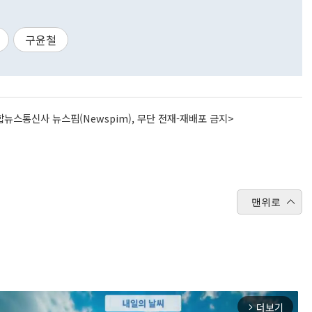
구윤철
뉴스통신사 뉴스핌(Newspim), 무단 전재-재배포 금지>
맨위로
더보기
arrow_forward_ios