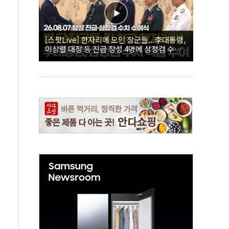
[스팟Live] 한자리에 모인 장군들...李대통령,
이상렬 대장 등 진급 장성 4명에 삼정검 수치
직접 수여｜26.08.07 장성 진급·삼정검 수치
수여식