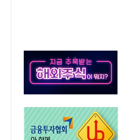
9주년 여름 기획세트 출시
장 살리기보다 투자자 설득이 먼저
셀·OCI '반색'…비중국산 부담은 변수
털자산 커스터디' 사업 맡는다
00 지수 기초자산 원금지급형 ELB 공모
DA] 8월 7일
상·하한가 주문 제한…'SK하이닉스 사태' 재발 방지
도 열대야에 피로 누적 '건강 적신호'
."맘대로 팔지도 못하는데 무슨 기축통화"