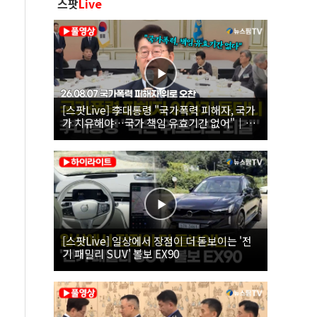
스팟
Live
[스팟Live] 李대통령 "국가폭력 피해자, 국가
가 치유해야…국가 책임 유효기간 없어"｜
26.08.07 국가폭력 피해자 위로 오찬
[스팟Live] 일상에서 장점이 더 돋보이는 '전
기 패밀리 SUV' 볼보 EX90