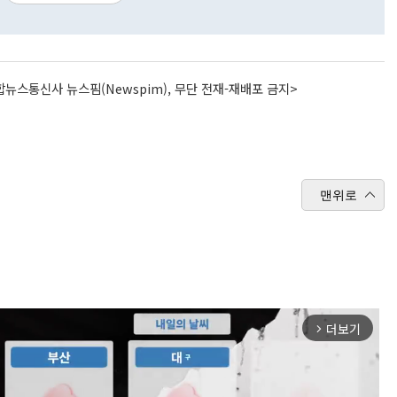
뉴스통신사 뉴스핌(Newspim), 무단 전재-재배포 금지>
맨위로
더보기
arrow_forward_ios