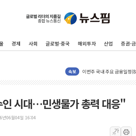
울
경제
사회
글로벌·중국
해외투자
산업
증권·
포항시 재난예산 40억 긴급 
속보
울진·영덕 '호우특보'-포항 '
[종합] 김민석, 정청래에 '0.86
인천 합동연설회 나선 송영길
수인 시대…민생물가 총력 대응"
김민석, 2주차 제주·인천 경선서
인사하는 김민석 당대표 후보
26년06월04일 16:04
[속보] 민주, 제주·인천 경선 결
가
가
[속보] 민주, 인천 경선 결과 발