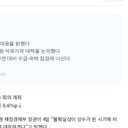
[속보] 민주, 제주 경선 결과 발
이번주 국내 주요 금융일정(8.1
美, 이란전 출구전략 만지작
강릉·동해·삼척 시간당 최대 
폐기물 수거하다 참변…60대
 대응을 밝혔다
서울 중랑구 주택가서 흉기 난
원·석유가격 대책을 논의했다
공연 대비 수급·숙박 점검에 나선다
李대통령 "결혼 때문에 손해 
여수 오동도 인근 해상서 모
어요.
추미애, '위안부' 피해자 기림
인천 선재도 갯벌서 해루질 중
인천서 말다툼 중 어머니 흉기
차 회의 개최
'화합' 꺼낸 김민석에 '뻔뻔
 0.6%p↓
 겸 재정경제부 장관이 4일 "불확실성이 상수가 된 시기에 비
 대응하겠다"고 말했다.