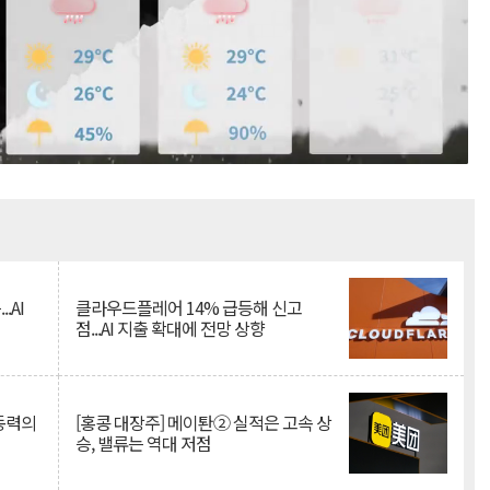
Mute
.AI
클라우드플레어 14% 급등해 신고
점...AI 지출 확대에 전망 상향
 동력의
[홍콩 대장주] 메이퇀② 실적은 고속 상
승, 밸류는 역대 저점