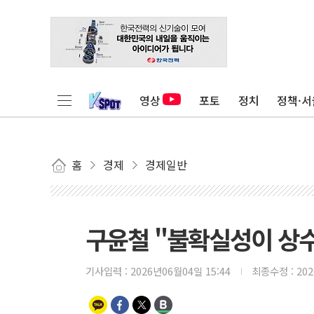
영상
포토
정치
정책·서
홈
경제
경제일반
구윤철 "불확실성이 상
기사입력 :
2026년06월04일 15:44
최종수정 :
20