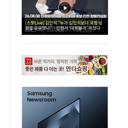
[스팟Live] 김민석 “누가 김민석보다 국정 방
향을 공유했나”…인천서 ‘대체불가’ 외쳤다 |
26.08.08 더불어민주당 당대표·최고위원 후
보 인천 합동연설회