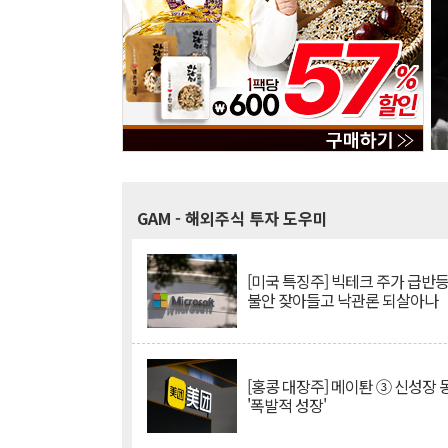
GAM
- 해외주식 투자 도우미
[미국 특징주] 빅테크 주가 급반등..
불안 잦아들고 낙관론 되살아나
[홍콩 대장주] 메이퇀 ③ 신성장
'폭발적 성장'