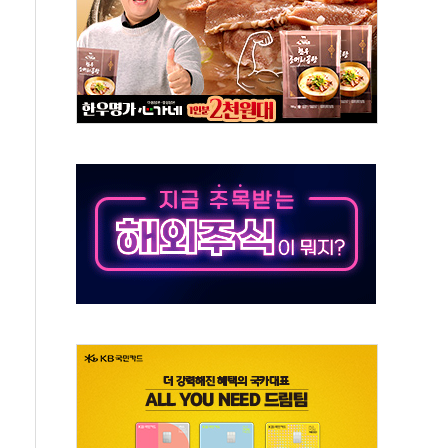
표...김민석 52.64% 정청래 39.89% 송영길 7.47%
0~8.14)
…공습 한계·탄약 부족 현실화
50㎜ 폭우…강원 동해안 강한 비 이어져
 환경미화원 수거차에 치여 사망
동…60대 남성 2명 숨져
보는 일 없게"…'결혼 페널티' 22개 과제 손본다
터보트 전복…1명 사망·1명 실종
의 날 참석..."국제적 시민 연대로 목소리 내야"
 실종 60대 나흘만에 숨진 채 발견
 살해 10대 아들 체포
' 받아친 정청래…제주 연설서 신경전 고조