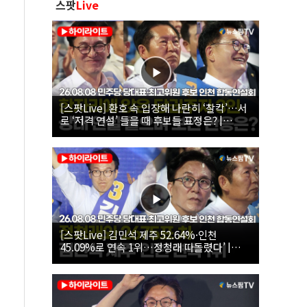
스팟
Live
[스팟Live] 환호 속 입장해 나란히 ‘찰칵’…서
로 ‘저격 연설’ 들을 때 후보들 표정은? |
26.08.08 더불어민주당 당대표·최고위원 후
보 인천 합동연설회
[스팟Live] 김민석 제주 52.64%·인천
45.09%로 연속 1위…정청래 따돌렸다’ |
26.08.08 더불어민주당 당대표·최고위원 후
보 인천 합동연설회