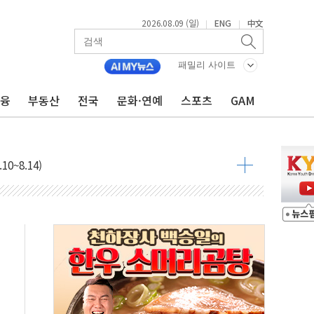
2026.08.09 (일)
ENG
中文
|
|
패밀리 사이트
금융
부동산
전국
문화·연예
스포츠
GAM
투입…고수온 양식장 복구·지원 '총력'
산사태 주의보'...경북도, 호우 피해·통제구간 없어
%p' 차 재역전 성공...金 45.42% vs 鄭 44.56%
·정청래·김민석 당대표 후보
 정청래에 승리...47.75% vs 42.08%
과 발표...김민석 47.75% 정청래 42.08%
표...김민석 45.09% 정청래 43.27% 송영길 11.63%