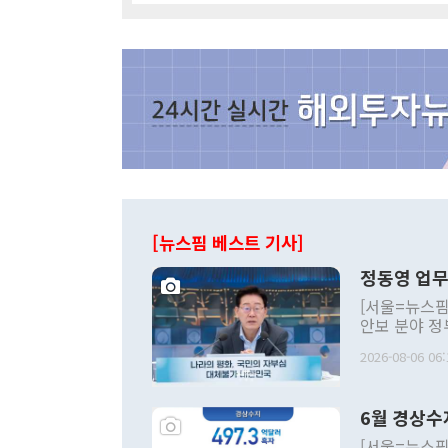
[뉴스핌 베스트 기사]
정동영 업무
[서울=뉴스핌
안보 분야 정
평화공존 발전
2026-08-06 06:
발언 중에는 
언한 것이 있
령은 공개적으
6월 경상수
주의적 희망에
관의 대북 정
[서울=뉴스핌