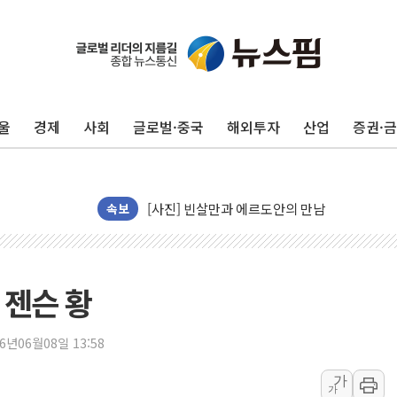
트럼프 "금리 내려야"…파월 때와 달리 워시엔
특정 정치인 측근 포항시 정책특보 내정설...포
울
경제
사회
글로벌·중국
해외투자
산업
증권·
李 "해남 태양광, 대한민국 다음 100년 밑거
李 대통령, '6시간 마라톤 부동산 2차 회의' 
트럼프, 中 겨냥 폴리실리콘 관세 15% 부과
[사진] 빈살만과 에르도안의 만남
속보
이란와이어 "이란 최고지도자 위독…곧 사망해
남동발전, 해남군에 국내 최대 규모 400MW 
[인도증시] 중동 불안 속 유가 상승에 소폭 하락
 젠슨 황
황희 '폐버스 청년주택' SNS 글 역풍에 "정부
폭염 누그러지고 가뭄 숙지나...경북동해안권 8
26년06월08일 13:58
사우디·튀르키예·파키스탄, '공동방위협정' 체
가
가
신길동 신축도 3.3㎡당 7250만원…써밋 클라