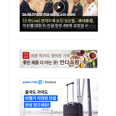
[스팟Live] 한자리에 모인 장군들...李대통령,
이상렬 대장 등 진급 장성 4명에 삼정검 수치
직접 수여｜26.08.07 장성 진급·삼정검 수치
수여식