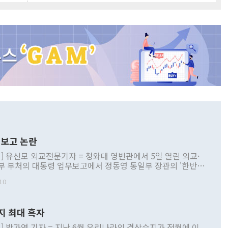
보고 논란
] 유신모 외교전문기자 = 청와대 영빈관에서 5일 열린 외교·
부 부처의 대통령 업무보고에서 정동영 통일부 장관의 '한반도
 구상'과 업무보고 발언이 논란을 빚고 있다. 이날 정 장관의
10
정부 내 조율을 거치지 않은 사안을 정책으로 추진하겠다고 공
는가 하면 사실 관계에 맞지 않은 설명도 있었다. 이재명 대통
로 신중을 기해 달라고 경고했고, 조현 외교부 장관은 '이상
지 최대 흑자
 근거한 비현실적 구상'이라는 비판을 내놨다. 그동안 정 장
책 관련 발언이 물의를 빚은 적은 여러 번 있지만 대통령과 유
] 박가연 기자 = 지난 6월 우리나라의 경상수지가 전월에 이