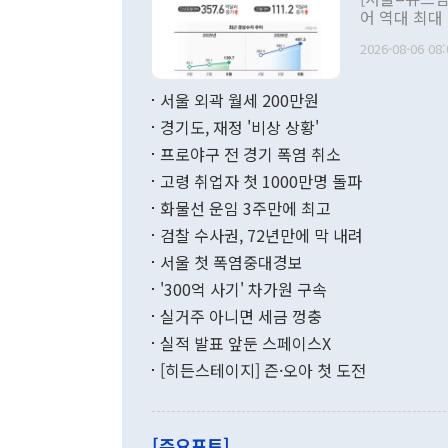
관 부처 장관
어 역대 최대
관의 무리한 
출 호조로 월
다. [정동영 통일부 장관이 지난달 23일 오후 서울 종로구 정부서울청사에
2026-08-06 08:
료=한국은행] 한국은행이 6일 발표한 '2026년 6월 국제수지(잠정)'에
서 취임 1주년 
면 지난 6월
부 장관 권한
1000만달러
서울 외곽 월세 200만원
발전 구상'을
이에 따라 올
적 갈등 해결
경기도, 재정 '비상 상황'
했다. 경상수
결과 혐오의 
9000만달러
프로야구 전 경기 폭염 취소
년간의 CVI
지 기준 상품
고령 취업자 첫 1000만명 돌파
무너졌다고도 
며 월간 기준
현실을 바꾸는
달러로 38.
화물선 운임 3주만에 최고
를 평화 체제
196.9% 급
검찰 수사권, 72년만에 막 내려
함께 4자 대
수출은 160
지만 이 대통
서울 첫 폭염중대경보
(18.6%) 
화공존 정책이
했다. 통관 기
'300억 사기' 차가원 구속
다"고 지적했
(16.4%)
투리가 잡혀 
실거주 아니면 세금 껑충
월(-10억9
쁜 상황이 초
증가와 유류할
실적 발표 앞둔 스페이스X
9·19 군사
기록했지만 
[히든스테이지] 즌·오아 첫 도전
"우리의 선의
로 전환됐다.
으로 약간의 의문
를 기록해 전
관은 업무보고
는 배당수입
주의에 근거한
줄면서 25억
[주요포토]
라며 "여러분