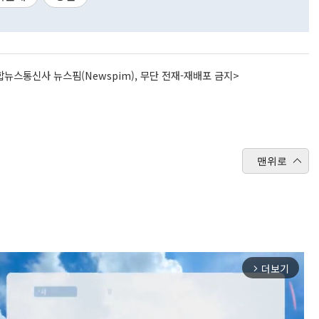
뉴스통신사 뉴스핌(Newspim), 무단 전재-재배포 금지>
맨위로
더보기
arrow_forward_ios