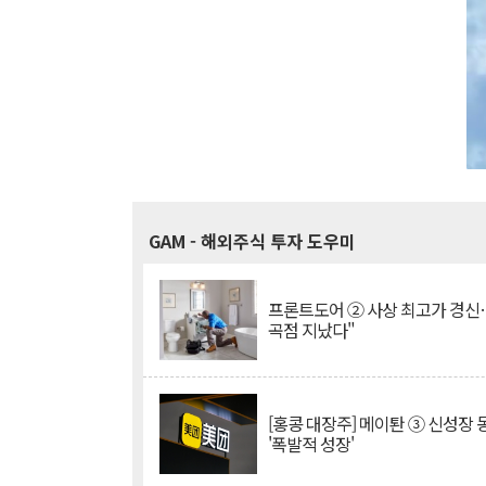
GAM
- 해외주식 투자 도우미
프론트도어 ② 사상 최고가 경신
곡점 지났다"
[홍콩 대장주] 메이퇀 ③ 신성장
'폭발적 성장'