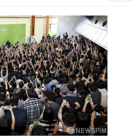
용산공원·그린벨트로 또 충돌…반복되는 국토부
[AI 부동산 투데이] 특공 전략도 '극과 극'…
[코인시황] 비트코인 6만4000달러대 횡보…고
[베트남 증시] 유동성 부진 지속, 강보합 마감
'찜통더위'에 전력수요 역대 최고치 경신…한낮 
후티 반군, 예멘 정부군과 사우디 동시 공격…
42.5도 역대급 폭염…동물들도 특별식으로 여