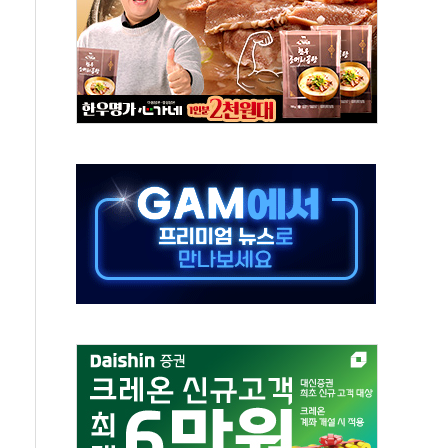
-서울시 '정책 엇박자'
생애최초만 경쟁 치열
래·ETF 매수에도 고유가·금리·입법 지연 '삼중 부담'
...석유·가스주 올랐지만 빈그룹이 상쇄
총수요 104.3GW 기록
 위기 고조되는 또 다른 중동 화약고
름나기 [뉴스핌 줌인]