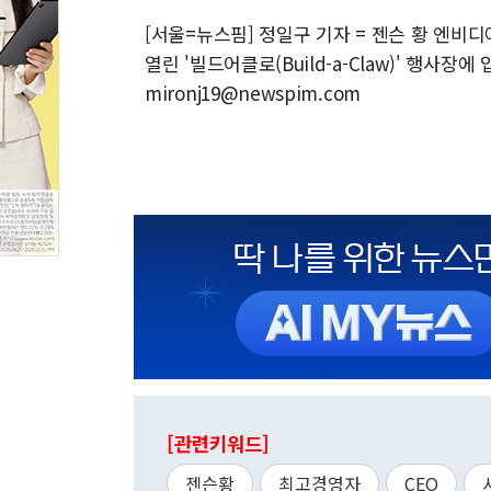
[서울=뉴스핌] 정일구 기자 = 젠슨 황 엔비
열린 '빌드어클로(Build-a-Claw)' 행사장에
mironj19@newspim.com
[관련키워드]
젠슨황
최고경영자
CEO