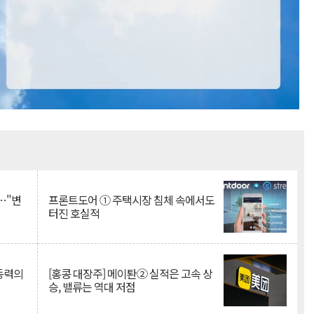
Mute
…"변
프론트도어 ① 주택시장 침체 속에서도
터진 호실적
 동력의
[홍콩 대장주] 메이퇀② 실적은 고속 상
승, 밸류는 역대 저점