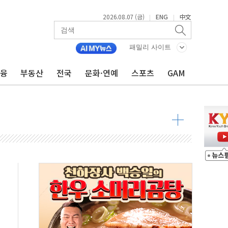
2026.08.07 (금)
ENG
中文
|
|
 톤 낮춰
패밀리 사이트
항시 '시끌'
금융
부동산
전국
문화·연예
스포츠
GAM
름…수도권 집중 완화 전환점"
주재… "전폭적 공급 확대·속도전 총력"
…美 태양광주 급등
도 놀랍지 않아"
태양광 착공…여의도 1.6배 규모
...금융주 낙폭 커
정책 아냐" 해명
~9일 최대 100mm 호우
결… 수니파 국가들의 새 안보 협력 구도
비온 59㎡ 18억원대