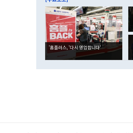
억1000만달
이 9월 러시
였던 올해 3
며 "정부 차
인의 해외투자
은 "그것은 
각각 증가했다
잘랐다. 정 
국인의 국내 
않았다는 점에
감소하며 전월
사합의 복원,
경신했다. 외
권이라는 지적
분기 말 만기
뒤 "여기 업
다. 내국인의
'홈플러스, '다시 영업합니다'
부의 한 소식
다. eoyn2@
를 거쳐 결정
련 부처 장관
하고 대통령의
한 문제"라고 지적했다. 이재명 대통령이
외교 국방 등
2026.08.05 ◆시대착오적 접근, 대북 인식 오류 더욱 문제인 것은 정 장관
의 이같은 주
실과 다른 인
격히 변화하고
못하고 있다는
되뇌는 것은 
법을 호도하고
이나 미국은 
금까지의 북핵