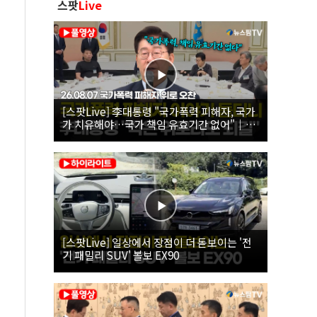
스팟
Live
[스팟Live] 李대통령 "국가폭력 피해자, 국가
가 치유해야…국가 책임 유효기간 없어"｜
26.08.07 국가폭력 피해자 위로 오찬
[스팟Live] 일상에서 장점이 더 돋보이는 '전
기 패밀리 SUV' 볼보 EX90