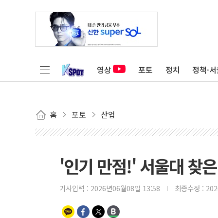
영상
포토
정치
정책·서
홈
포토
산업
'인기 만점!' 서울대 찾은
기사입력 :
2026년06월08일 13:58
최종수정 :
20