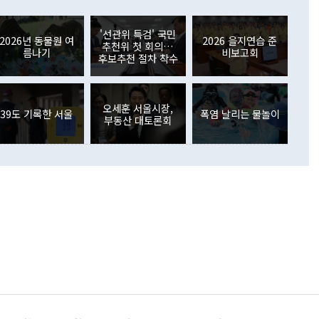
러 증가해 월간 기준 역대 최대 증가 폭을 기록했다. 종전 최대
아 블라디보스토크에서 열리는 '동방경제포럼(EEF)'을 언급하
월(369억9000만달러)을 넘어선 것이다. 직접투자에서는 내국
원에서 (참석을) 검토하고 있다"고 발언한 데 대해서도 조 장관
가 80억1000만달러, 외국인의 국내투자가 46억3000만달러
'선관위 특검' 국민
외교부의 몫"이라며 "아직 거기까지 진도가 나가지 않았다"고
2026년 동물원 여
2026 을지연습 준
. 증권투자에서는 외국인의 국내 주식 매도세가 이어졌다. 외
추천위 첫 회의…
름나기
비보고회
장관이 이날 소개한 대북 구상과 설명은 정부 내 조율을 거치지
주식 투자는 차익실현 매도 등의 영향으로 316억1000만달러
후보추천 절차 착수
서 문제가 있다. 특히 주적 표현 대체와 국호 사용, 9·19 군
(-310억5000만달러)에 이어 역대 최대 순매도 기록을 다시
 4자회담 추진 등은 통일부 장관이 결정할 사안이 아니어서 월
국인의 국내 채권투자는 세계국채지수(WGBI) 자금 유입에도
이 나오고 있다. 이 대통령은 정 장관의 업무보고를 듣고 난
도래 영향으로 증가 폭이 줄어든 52억9000만달러를 기록했
무보고에 발표했다고 승인난 건 아니다"라고 재차 확인했다. 정
오세훈 서울시장,
 해외 증권투자는 주식을 중심으로 35억6000만달러 증가했
39도 기록한 서울
폭염 날리는 물놀이
부동산 대토론회
통은 "정 장관의 발언 내용은 대부분 국가안전보장회의(NSC)
newspim.com
된 사안이 아닌 정 장관의 개인적 생각에 가깝다"며 "안보 관
이 정부의 공식 정책이 아닌 사안을 추진하겠다고 업무보고를
 면전에서 '국군통수권자가 나서야 한다'고 주장한 것은 심각
 5일 청와대 영빈관에서 열린 통일
 외교 안보 부처 업무보고에서 발언하고 있다. [사진=청와대]
장이 현 시점에서 이미 참고가 될 수 없는 과거의 경험 또는 사
식에 기반하고 있다는 것이다. 정 장관이 주장하는 구상은 급
 있는 북한의 전략과 한반도 및 국제 정세를 전혀 반영하지
 비판이 제기되고 있다. 정 장관이 "흘러간 선(先)비핵화만
현실을 바꾸지 못한다"고 언급한 것은 지금까지의 대북 접근
 있다. 북핵 위기 발발 이후 지금까지 모든 핵 협상에서 한국
북한에 선비핵화를 공식적으로 요구한 적이 없기 때문이다. 지
 협상은 북한의 비핵화 조치에 한·미가 상응하는 대가를 제