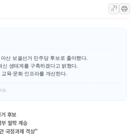
가
김정관 산업부 장관 "주 52시간 손봐
가
해군 1함대 창설 80주년…지역과 함께
[3보] 북, 원산서 동해로 단거리 탄도
우크라 드론 전술, 중남미 콜롬비아에
동해해경, 독도 해상서 부유물 감긴 
주한미군 "오산기지 누출, 백린 아닌 
 아산 보궐선거 민주당 후보로 출마했다.
구미 폐염산처리업체서 불 2시간30여
I 혁신 생태계를 구축하겠다고 밝혔다.
해군과 함께하는 '불금전파, 송정' 시
 교육·문화 인프라를 개선한다.
강원도 폭염특보 11일째…온열질환·가
어요.
선거 후보
정부 철학 계승
안 국정과제 격상"