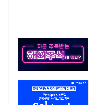
야, 경쟁상대 中과 비교해야"
하는 '선봉'의 대민 봉사
미사일 1발 발사… 올해 10번째·42일 만 도발
 새 안보 위기… 반군·마약카르텔이 습득해 전투 활용
어선 구조
무해한 표면 부식 물질"
분만에 진화...외국인 노동자 숨져
즌2
축 피해 최소화 '총력 대응'