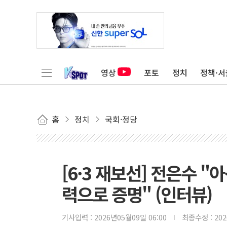
영상
포토
정치
정책·서
홈
정치
국회·정당
[6·3 재보선] 전은수 
력으로 증명" (인터뷰)
기사입력 :
2026년05월09일 06:00
최종수정 :
20