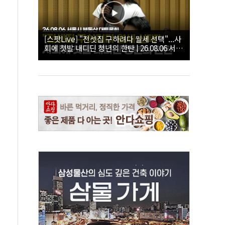
[스팟Live] "전셋집 구하려다 월세 선택"...사
회에 첫발 내디딘 청년의 한탄 | 26.08.06 서울
시 부동산 대토론회