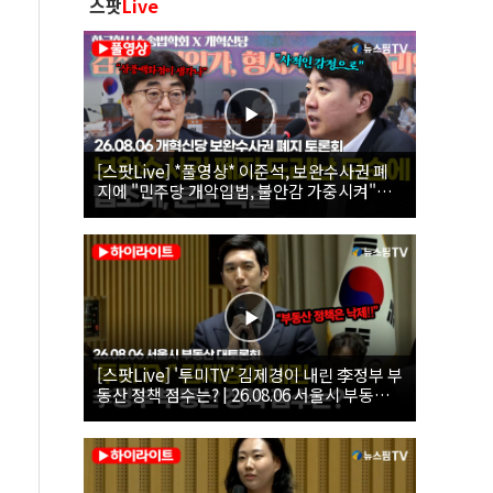
스팟
Live
[스팟Live] *풀영상* 이준석, 보완수사권 폐
지에 "민주당 개악입법, 불안감 가중시켜"｜
26.08.06 개혁신당 보완수사권 폐지 토론회
[스팟Live] '투미TV' 김제경이 내린 李정부 부
동산 정책 점수는? | 26.08.06 서울시 부동산
대토론회