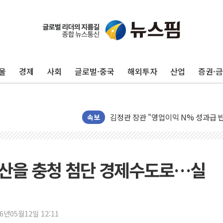
울
경제
사회
글로벌·중국
해외투자
산업
증권·
구광모, 내주 실리콘밸리서 젠슨 황 
뉴욕증시 개장 전 특징주...모더나
김정관 장관 "영업이익 N% 성과급
뉴욕증시 프리뷰, 미 주가선물 AI주
속보
청와대, 북한 단거리 탄도미사일 발사
금값 7주 만에 최고…美 고용 둔화·
[인도증시] 중동 긴장 완화에 실적 호
"아산을 충청 첨단 경제수도로…실
러, 1인칭시점 드론으로 우크라 민간
[베트남 증시] 지수 하락 속 'DGC
'월가의 황제' 다이먼 "금융시장 레
26년05월12일 12:11
양주 섬유염색공장서 화재 1명 중상…