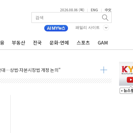
2026.08.06 (목)
ENG
中文
|
|
패밀리 사이트
금융
부동산
전국
문화·연예
스포츠
GAM
재회…로봇·AI 데이터센터·모빌리티 구체화
·아이온큐·도어대시↑ VS 샌디스크·피그마·앱러빈↓
 반대…상법·자본시장법 개정 논의"
 차익실현 속 혼조세...웨스턴디지털·샌디스크↓
에 긴급 안보 점검회의
호르무즈 재개방 기대에 강세
조까지, 상승...호실적 보고 기업 상승세 뚜렷
인 '사파리' 공격… 시민들 공포감 극대화 전략
' 임시 주총 기대감에 홀로 상한가…마진 잔액은 사상 최고
버리지 위험수위…숨은 차입이 더 큰 변수"
대응 1단계 진압 중