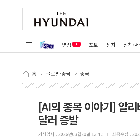
영상
포토
정치
정책·서
홈
글로벌·중국
중국
[AI의 종목 이야기] 알
달러 증발
기사입력 :
2026년03월20일 13:42
최종수정 :
20