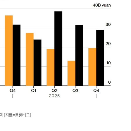
획 [자료=블룸버그]