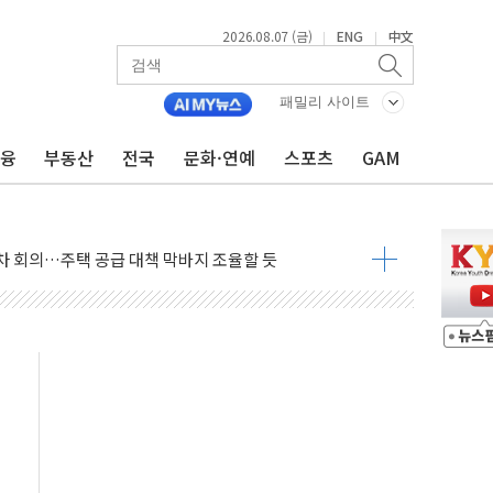
행정명령 서명…출생시민권 제한 재시동
2026.08.07 (금)
ENG
中文
|
|
군수품 부족설 일축 "막대한 무기 보유"
 귀환 조짐에 전월세시장 '긴장'
패밀리 사이트
교환·재매수·다운사이징 '저울질'
금융
부동산
전국
문화·연예
스포츠
GAM
어…다음 과제는 '외형 확대'
항 제한 검토에 유가 3% 급등…금값 보합
다우 5거래일 랠리 '마침표'
합의 막바지.."美와 직접 협상 없어"
·김민석 후보 - 8월 7일
2차 회의…주택 공급 대책 막바지 조율할 듯
자회견·주요 정당 - 8월 7일
통항 제한 추진…美 "통행 막을 권한 없어"
분 상승… "2분기 기업 순이익 21% 증가" 전망