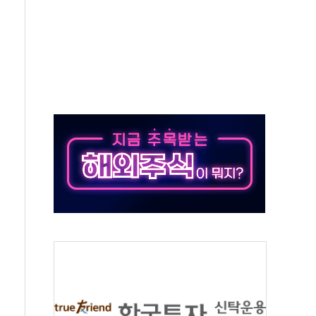
으로 나토 회원국 공격 검토… 거짓 깃발 작전"
 재회…로봇·AI 데이터센터·모빌리티 구체화
나·아이온큐·도어대시↑ VS 샌디스크·피그마·앱러빈↓
급 반대…상법·자본시장법 개정 논의"
주 차익실현 속 혼조세...웨스턴디지털·샌디스크↓
사에 긴급 안보 점검회의