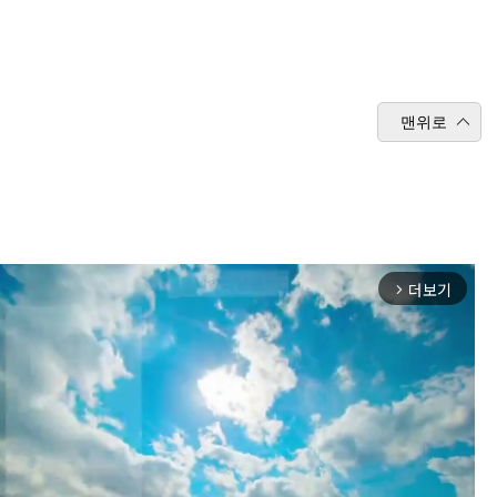
맨위로
더보기
arrow_forward_ios