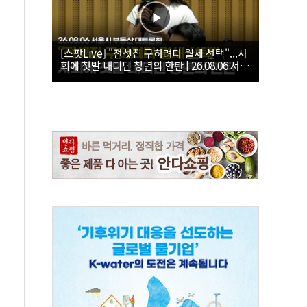
[스팟Live] "전셋집 구하려다 월세 선택"...사
회에 첫발 내디딘 청년의 한탄 | 26.08.06 서울
시 부동산 대토론회