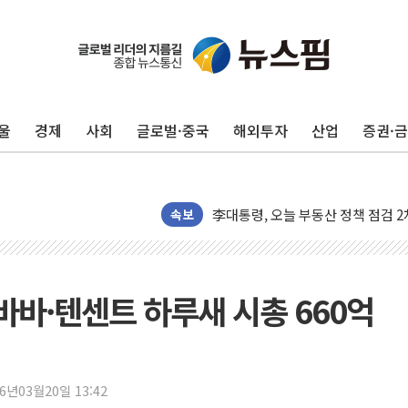
트럼프, '원정출산 시민권 차단' 
트럼프 "이란전 조만간 끝날 것"…
"세금 부담 덜자"…비거주 1주택자
세금 부담 커진 고가 1주택자…맞
울
경제
사회
글로벌·중국
해외투자
산업
증권·
현대리바트, 원가 개선으로 실적 방
[금/유가] 이란의 호르무즈 해협 통
뉴욕증시, 유가·금리 부담에 하락…
속보
이란, 오만과 호르무즈 해협 재개방 
[민주 당권주자 일정] 송영길·정청래
李대통령, 오늘 부동산 정책 점검 
리바바·텐센트 하루새 시총 660억
[오늘의 정치일정] 8월 7일(금)
[오늘의 국회일정] 상임위·세미나·기
이란, 美·이스라엘 선박 호르무즈 
유럽증시, 견조한 실적 소화하며 대부
26년03월20일 13:42