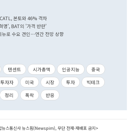
CATL, 본토와 46% 격차
명', BAT의 '가격 반란'
 메뉴로 수요 견인…연간 전망 상향
텐센트
시가총액
인공지능
중국
투자자
미국
시장
투자
빅테크
정리
폭락
반응
뉴스통신사 뉴스핌(Newspim), 무단 전재-재배포 금지>