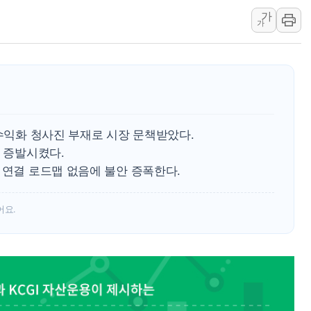
리투아니아 국방 "러, 우크라 드론
가
구광모, 내주 실리콘밸리서 젠슨 황
가
뉴욕증시 개장 전 특징주...모더
김정관 장관 "영업이익 N% 성과
뉴욕증시 프리뷰, 미 주가선물 AI
청와대, 북한 단거리 탄도미사일 발
 수익화 청사진 부재로 시장 문책받았다.
러 증발시켰다.
 연결 로드맵 없음에 불안 증폭한다.
어요.