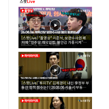
스팟
Live
[스팟Live] *풀영상* 이준석, 보완수사권 폐
지에 "민주당 개악입법, 불안감 가중시켜"｜
26.08.06 개혁신당 보완수사권 폐지 토론회
[스팟Live] '투미TV' 김제경이 내린 李정부 부
동산 정책 점수는? | 26.08.06 서울시 부동산
대토론회