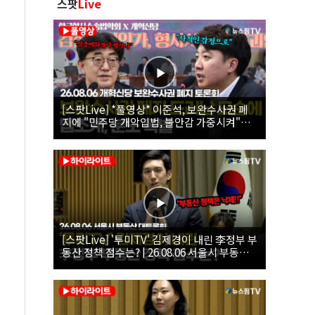
스팟
Live
[스팟Live] *풀영상* 이준석, 보완수사권 폐
지에 "민주당 개악입법, 불안감 가중시켜"｜
26.08.06 개혁신당 보완수사권 폐지 토론회
[스팟Live] '투미TV' 김제경이 내린 李정부 부
동산 정책 점수는? | 26.08.06 서울시 부동산
대토론회