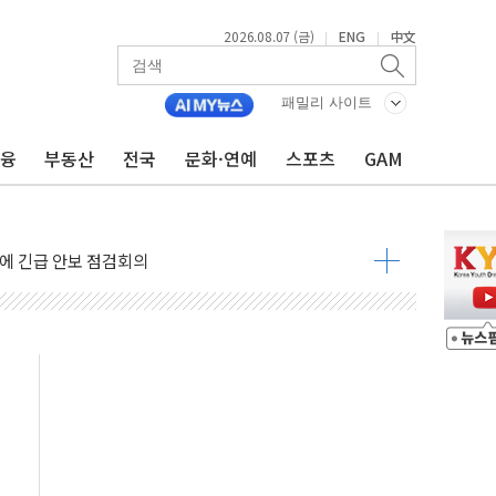
2026.08.07 (금)
ENG
中文
|
|
 나토 회원국 공격 검토… 거짓 깃발 작전"
패밀리 사이트
재회…로봇·AI 데이터센터·모빌리티 구체화
금융
부동산
전국
문화·연예
스포츠
GAM
·아이온큐·도어대시↑ VS 샌디스크·피그마·앱러빈↓
 반대…상법·자본시장법 개정 논의"
 차익실현 속 혼조세...웨스턴디지털·샌디스크↓
에 긴급 안보 점검회의
호르무즈 재개방 기대에 강세
조까지, 상승...호실적 보고 기업 상승세 뚜렷
인 '사파리' 공격… 시민들 공포감 극대화 전략
' 임시 주총 기대감에 홀로 상한가…마진 잔액은 사상 최고
버리지 위험수위…숨은 차입이 더 큰 변수"
대응 1단계 진압 중
야, 경쟁상대 中과 비교해야"