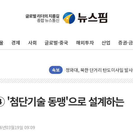
리투아니아 국방 "러, 우크라 드론으로
구광모, 내주 실리콘밸리서 젠슨 황 
울
경제
사회
글로벌·중국
해외투자
산업
증권·
뉴욕증시 개장 전 특징주...모더나
김정관 장관 "영업이익 N% 성과급
뉴욕증시 프리뷰, 미 주가선물 AI주
청와대, 북한 단거리 탄도미사일 발사
속보
금값 7주 만에 최고…美 고용 둔화·
[인도증시] 중동 긴장 완화에 실적 호
러, 1인칭시점 드론으로 우크라 민간
④ '첨단기술 동맹'으로 설계하는
[베트남 증시] 지수 하락 속 'DGC
'월가의 황제' 다이먼 "금융시장 레
양주 섬유염색공장서 화재 1명 중상…
26년03월19일 09:09
김정관 산업부 장관 "주 52시간 손봐