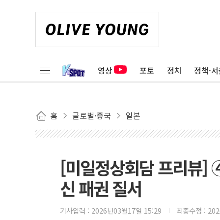
영상
포토
정치
정책·서
홈
글로벌·중국
일본
[미일정상회담 프리뷰] 
신 패권 질서
기사입력 :
2026년03월17일 15:29
최종수정 :
20