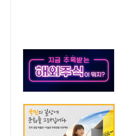
하는 '선봉'의 대민 봉사
미사일 1발 발사… 올해 10번째·42일 만 도발
 새 안보 위기… 반군·마약카르텔이 습득해 전투 활용
어선 구조
무해한 표면 부식 물질"
분만에 진화...외국인 노동자 숨져
즌2