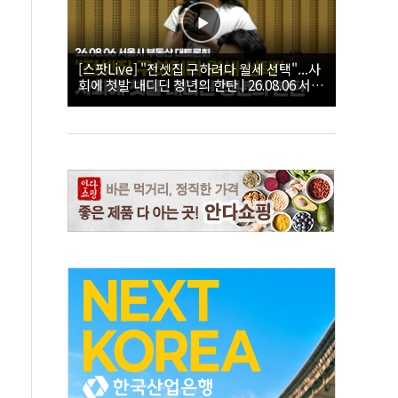
[스팟Live] "전셋집 구하려다 월세 선택"...사
회에 첫발 내디딘 청년의 한탄 | 26.08.06 서울
시 부동산 대토론회