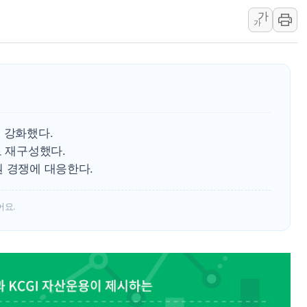
해군 1함대 창설 80주년…지역과 함께
가
가
[3보] 북, 원산서 동해로 단거리 탄도
우크라 드론 전술, 중남미 콜롬비아에
동해해경, 독도 해상서 부유물 감긴 
주한미군 "오산기지 누출, 백린 아닌 
구미 폐염산처리업체서 불 2시간30여
 강화했다.
해군과 함께하는 '불금전파, 송정' 시
로 재구성했다.
권 경쟁에 대응한다.
어요.