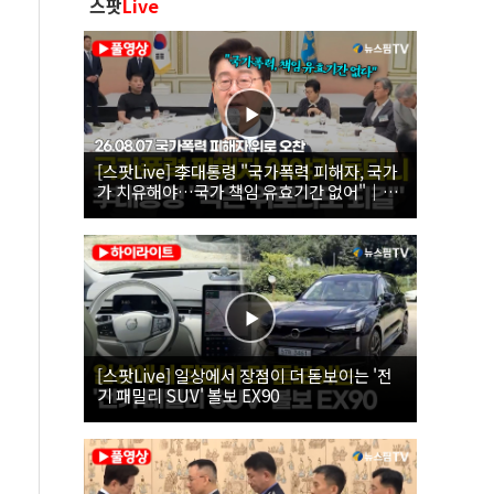
스팟
Live
[스팟Live] 李대통령 "국가폭력 피해자, 국가
가 치유해야…국가 책임 유효기간 없어"｜
26.08.07 국가폭력 피해자 위로 오찬
[스팟Live] 일상에서 장점이 더 돋보이는 '전
기 패밀리 SUV' 볼보 EX90