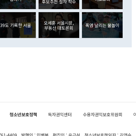
주식 투자는 차익실현 매도 등의 영향으로 316억1000만달러
후보추천 절차 착수
서 문제가 있다. 특히 주적 표현 대체와 국호 사용, 9·19 군
(-310억5000만달러)에 이어 역대 최대 순매도 기록을 다시
 4자회담 추진 등은 통일부 장관이 결정할 사안이 아니어서 월
국인의 국내 채권투자는 세계국채지수(WGBI) 자금 유입에도
이 나오고 있다. 이 대통령은 정 장관의 업무보고를 듣고 난
도래 영향으로 증가 폭이 줄어든 52억9000만달러를 기록했
무보고에 발표했다고 승인난 건 아니다"라고 재차 확인했다. 정
오세훈 서울시장,
 해외 증권투자는 주식을 중심으로 35억6000만달러 증가했
39도 기록한 서울
폭염 날리는 물놀이
부동산 대토론회
통은 "정 장관의 발언 내용은 대부분 국가안전보장회의(NSC)
newspim.com
된 사안이 아닌 정 장관의 개인적 생각에 가깝다"며 "안보 관
이 정부의 공식 정책이 아닌 사안을 추진하겠다고 업무보고를
 면전에서 '국군통수권자가 나서야 한다'고 주장한 것은 심각
 5일 청와대 영빈관에서 열린 통일
 외교 안보 부처 업무보고에서 발언하고 있다. [사진=청와대]
장이 현 시점에서 이미 참고가 될 수 없는 과거의 경험 또는 사
식에 기반하고 있다는 것이다. 정 장관이 주장하는 구상은 급
 있는 북한의 전략과 한반도 및 국제 정세를 전혀 반영하지
 비판이 제기되고 있다. 정 장관이 "흘러간 선(先)비핵화만
현실을 바꾸지 못한다"고 언급한 것은 지금까지의 대북 접근
 있다. 북핵 위기 발발 이후 지금까지 모든 핵 협상에서 한국
북한에 선비핵화를 공식적으로 요구한 적이 없기 때문이다. 지
 협상은 북한의 비핵화 조치에 한·미가 상응하는 대가를 제
로 이뤄졌다. 1994년 북·미 제네바 기본합의는 핵시설 동결
청소년보호정책
독자권익센터
수용자권익보호위원회
의 교환이었다. 2005년 9.19 공동성명도 북한의 비핵화 조치
에 상응조치를 제공하는 '행동 대 행동' 원칙이 적용됐다. 대북
던 한 전직 관료는 "모든 북핵 협상은 북한의 비핵화 조치와
761-4409
발행인 : 민병복
편집인 : 유근석
청소년보호책임자 : 김연순