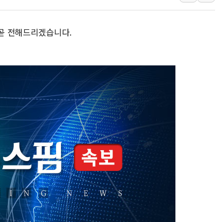
뉴욕증시 개장 전 특징주...아틀라시안·클
보훈부, 미 DPAA와 MOU… "6·25 미군 실
 곧 전해드리겠습니다.
트럼프 "금리 내려야"…파월 때와 달리 워시엔
특정 정치인 측근 포항시 정책특보 내정설...포
李 "해남 태양광, 대한민국 다음 100년 밑거
李 대통령, '6시간 마라톤 부동산 2차 회의'
트럼프, 中 겨냥 폴리실리콘 관세 15% 부과
[사진] 빈살만과 에르도안의 만남
이란와이어 "이란 최고지도자 위독…곧 사망
남동발전, 해남군에 국내 최대 규모 400MW 