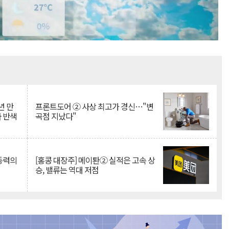
Mute
년 만
프론트도어 ② 사상 최고가 경신…"변
자 반색
곡점 지났다"
 동력의
[홍콩 대장주] 메이퇀② 실적은 고속 상
승, 밸류는 역대 저점