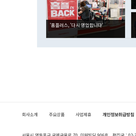
국인의 국내 
않았다는 점에
감소하며 전월
사합의 복원,
경신했다. 외
권이라는 지적
분기 말 만기
뒤 "여기 업
다. 내국인의
'홈플러스, '다시 영업합니다'
부의 한 소식
다. eoyn2@
를 거쳐 결정
련 부처 장관
하고 대통령의
한 문제"라고 지적했다. 이재명 대통령이
외교 국방 등
2026.08.05 ◆시대착오적 접근, 대북 인식 오류 더욱 문제인 것은 정 장관
의 이같은 주
실과 다른 인
격히 변화하고
못하고 있다는
되뇌는 것은 
법을 호도하고
이나 미국은 
금까지의 북핵
회사소개
주요상품
사업제휴
개인정보취급방침
공하는 방식으
과 중유 제공
의 모든 단계
협상에 관여했
서울시 영등포구 국제금융로 70, 미원빌딩 906호
편집국 : 02-