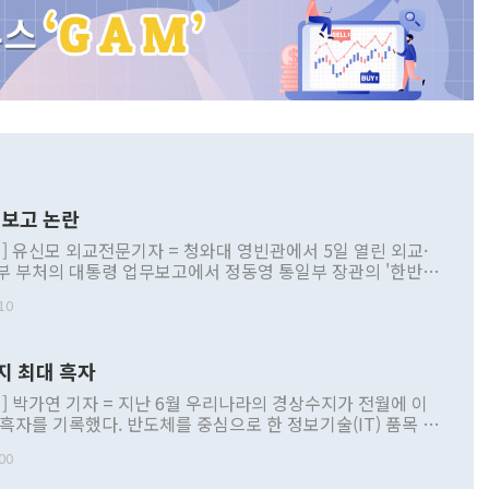
보고 논란
] 유신모 외교전문기자 = 청와대 영빈관에서 5일 열린 외교·
부 부처의 대통령 업무보고에서 정동영 통일부 장관의 '한반도
 구상'과 업무보고 발언이 논란을 빚고 있다. 이날 정 장관의
10
정부 내 조율을 거치지 않은 사안을 정책으로 추진하겠다고 공
는가 하면 사실 관계에 맞지 않은 설명도 있었다. 이재명 대통
로 신중을 기해 달라고 경고했고, 조현 외교부 장관은 '이상
지 최대 흑자
 근거한 비현실적 구상'이라는 비판을 내놨다. 그동안 정 장
책 관련 발언이 물의를 빚은 적은 여러 번 있지만 대통령과 유
] 박가연 기자 = 지난 6월 우리나라의 경상수지가 전월에 이
이 공개적으로 부정적 입장을 표명한 것은 이례적이다. 정 장
 흑자를 기록했다. 반도체를 중심으로 한 정보기술(IT) 품목 수
대북 접근법과 월권을 제어해야 한다는 목소리도 높아지고 있
간 상품수출이 처음으로 1000억달러를 넘어선 영향이다. [자
00
 따르
기자간담회를 하고 있다. [사진=통일부] 2026.07.23 ◆통일
 경상수지는 497억3000만달러 흑자로 집계됐다. 전월(386억