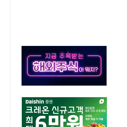
라우드플레어·태양광주↑ VS 트레이드데스크·웬디스↓
종자 7359명 끝까지 찾겠다"
 톤 낮춰
항시 '시끌'
름…수도권 집중 완화 전환점"
 주재… "전폭적 공급 확대·속도전 총력"
…美 태양광주 급등
해도 놀랍지 않아"
태양광 착공…여의도 1.6배 규모