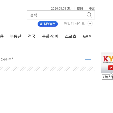
2026.08.08 (토)
ENG
中文
|
|
패밀리 사이트
금융
부동산
전국
문화·연예
스포츠
GAM
동결 전망 우세
체결… 이스라엘·이란 위협에 맞설 자체 억지력 강화
 다음 주"
령…트럼프 제동
 이상 '올스톱'… 美 해상봉쇄 영향
개입했나" 촉각
용 쇼크에 반도체주 '활짝'
우려 후퇴…나스닥 선물 1%대 상승
…9월 금리 인상 기대 후퇴
체결