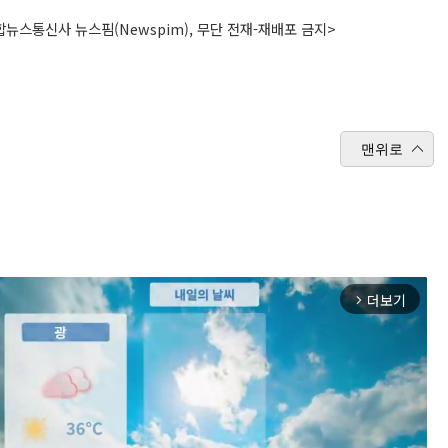
뉴스통신사 뉴스핌(Newspim), 무단 전재-재배포 금지>
맨위로
더보기
arrow_forward_ios