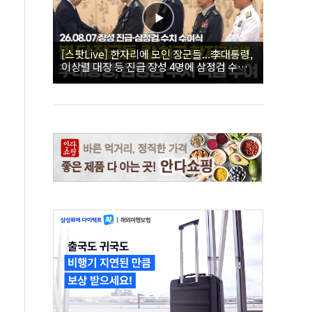
[스팟Live] 한자리에 모인 장군들...李대통령,
이상렬 대장 등 진급 장성 4명에 삼정검 수치
직접 수여｜26.08.07 장성 진급·삼정검 수치
수여식