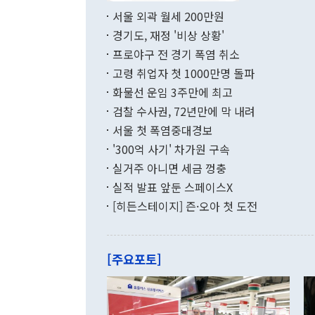
부 장관 권한
1000만달러
서울 외곽 월세 200만원
발전 구상'을
이에 따라 올
적 갈등 해결
경기도, 재정 '비상 상황'
했다. 경상수
결과 혐오의 
9000만달러
프로야구 전 경기 폭염 취소
년간의 CVI
지 기준 상품
고령 취업자 첫 1000만명 돌파
무너졌다고도 
며 월간 기준
현실을 바꾸는
달러로 38.
화물선 운임 3주만에 최고
를 평화 체제
196.9% 급
검찰 수사권, 72년만에 막 내려
함께 4자 대
수출은 160
지만 이 대통
서울 첫 폭염중대경보
(18.6%) 
화공존 정책이
했다. 통관 기
'300억 사기' 차가원 구속
다"고 지적했
(16.4%)
투리가 잡혀 
실거주 아니면 세금 껑충
월(-10억9
쁜 상황이 초
증가와 유류할
실적 발표 앞둔 스페이스X
9·19 군사
기록했지만 
[히든스테이지] 즌·오아 첫 도전
"우리의 선의
로 전환됐다.
으로 약간의 의문
를 기록해 전
관은 업무보고
는 배당수입
주의에 근거한
줄면서 25억
[주요포토]
라며 "여러분
억1000만달
이 9월 러시
였던 올해 3
며 "정부 차
인의 해외투자
은 "그것은 
각각 증가했다
잘랐다. 정 