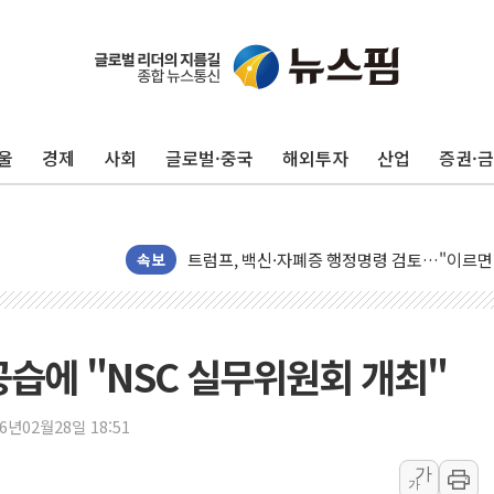
울
경제
사회
글로벌·중국
해외투자
산업
증권·
미 연준 매파 기세 꺾이나…고용 감소에 9월 
[종합] 이슬람 수니파 3국, '공동방위협정' 
트럼프, 백신·자폐증 행정명령 검토…"이르면
속보
美 항소법원, 백악관 무도회장 공사 중단 명
이란 핵심 원유 수출항 '하르그섬', 최근 1주일
美 고용 쇼크에 엔화 장중 급등…시장은 "또 
 공습에 "NSC 실무위원회 개최"
[AI MY 뉴스] 뉴욕 반도체주 프리뷰...美 고
뉴욕증시 프리뷰, 美 고용 쇼크에 금리 인상 
26년02월28일 18:51
[종합] 美 7월 고용 2만3000명 감소 '쇼크'
가
[사진] 이슬람 수니파 3개국, 공동방위협정 
가