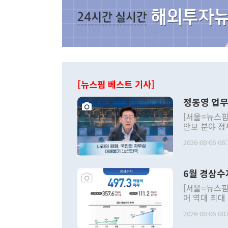
[뉴스핌 베스트 기사]
정동영 업무
[서울=뉴스핌
안보 분야 정
평화공존 발전
2026-08-06 06:
발언 중에는 
언한 것이 있
령은 공개적으
6월 경상수
주의적 희망에
관의 대북 정
[서울=뉴스핌
관 부처 장관
어 역대 최대
관의 무리한 
출 호조로 월
다. [정동영 통일부 장관이 지난달 23일 오후 서울 종로구 정부서울청사에
2026-08-06 08:
료=한국은행] 한국은행이 6일 발표한 '2026년 6월 국제수지(잠정)'에
서 취임 1주년 
면 지난 6월