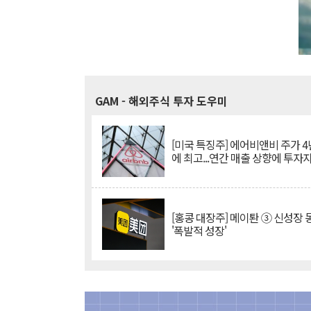
GAM
- 해외주식 투자 도우미
[미국 특징주] 에어비앤비 주가 4
에 최고...연간 매출 상향에 투자
[홍콩 대장주] 메이퇀 ③ 신성장
'폭발적 성장'