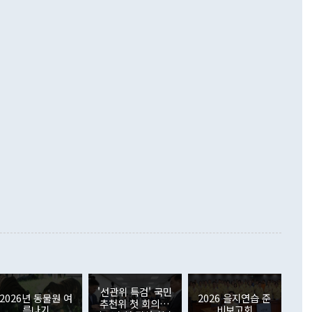
 넘어선 주장 정 장관은 이날 업무보고에서 '한반도 평화공존
)에 이어 두 달 연속 월간 기준 역대 최대 기록을 갈아치웠다.
 설명하면서 이재명 정부 2년차 핵심 과제로 상호 존중·평화
해 상반기 누적 경상수지 흑자는 1910억1000만달러를 기록
·핵 없는 한반도 등 3대 기본 방향을 제시했다. 정 장관은 "대
지 흑자를 견인한 것은 상품수지다. 6월 상품수지는 478억
언어는 멈춰야 한다"면서 주적 용어 대체를 주장했다. 지난 25
 흑자를 기록하며 전월에 이어 역대 최대를 다시 썼다. 국제수
D(완전하고 검증가능하며 되돌릴 수 없는 비핵화) 구도는 이미
수출은 1123억7000만달러로 전년 동월 대비 84.5% 증가하
했다. 또 "현 시점에서 흘러간 선(先)비핵화만 되뇌는 것은
 처음으로 1000억달러를 넘어섰다. 상품수입은 644억8000만
 데 힘이 되지 않는다"고 주장했다. 정 장관은 또 "정전 체제
6% 늘었다. 통관 기준으로는 반도체 수출이 전년 동월 대비
로 바꾸는 논의에 착수하겠다"면서 "북·미 정상회담 견인과
증했고 컴퓨터·주변기기(SSD)는 282.7% 증가했다. IT 품목
화의 동력을 확보하기 위해 최선을 다할 것"이라고 말했다. 하
.4% 늘었으며 비IT 품목도 ▲석유제품(47.5%) ▲화공품
령은 정 장관의 구상에 대부분 제동을 걸었다. 이 대통령은 "평
▲철강제품(17.9%) ▲승용차(6.1%) 등을 중심으로 18.6% 증가
 정치적으로 악용되는 측면이 있다"며 "많이 조심하셔야 한
준 수입은 ▲원자재(30.5%) ▲자본재(35.3%) ▲소비재
다. 북한을 다른 이름으로 불러야 한다는 주장에는 "표현에 꼬
가 모두 늘었다. 서비스수지는 12억9000만달러 적자를 기록해 전
정쟁으로 휘몰아 들어가면 원래 하고자 했던 데에서 오히려 나
000만달러)보다 적자 폭이 확대됐다. 여행수지는 외국인 입국자
래될 수 있다"고 경고했다. 이 대통령은 남북 신뢰 구축을 위해
증료 인상 등에 따른 출국자 감소로 4억4000만달러 흑자를
합의를 선제적으로 복원해야 한다는 정 장관의 주장에 대해서도
지식재산권사용료수지는 전월 흑자에서 4억4000만달러 적자
대로 하는 게 과연 한반도의 평화와 안정에 플러스냐, 결론적
 본원소득수지는 배당소득을 중심으로 32억7000만달러 흑자
이 들 때도 있다"며 부정적으로 반응했다. 조현 외교부 장
월(21억7000만달러)보다 흑자 폭이 확대됐다. 배당소득수지
 사후 브리핑에서 정 장관이 언급한 '4자 회담'에 대해 "이상
이 늘어난 데다 전월 분기배당에 따른 기저효과로 배당지급이
 어떤 희망이라 하더라도 그건 아직 조율되지 않은 방법"이
6000만달러 흑자를 나타냈다. 금융계정 순자산은 6월 중 467
들께서 디스카운트해 주시면 좋겠다"고 선을 그었다. 정 장관
러 증가해 월간 기준 역대 최대 증가 폭을 기록했다. 종전 최대
아 블라디보스토크에서 열리는 '동방경제포럼(EEF)'을 언급하
월(369억9000만달러)을 넘어선 것이다. 직접투자에서는 내국
원에서 (참석을) 검토하고 있다"고 발언한 데 대해서도 조 장관
가 80억1000만달러, 외국인의 국내투자가 46억3000만달러
'선관위 특검' 국민
외교부의 몫"이라며 "아직 거기까지 진도가 나가지 않았다"고
2026년 동물원 여
2026 을지연습 준
. 증권투자에서는 외국인의 국내 주식 매도세가 이어졌다. 외
추천위 첫 회의…
름나기
비보고회
장관이 이날 소개한 대북 구상과 설명은 정부 내 조율을 거치지