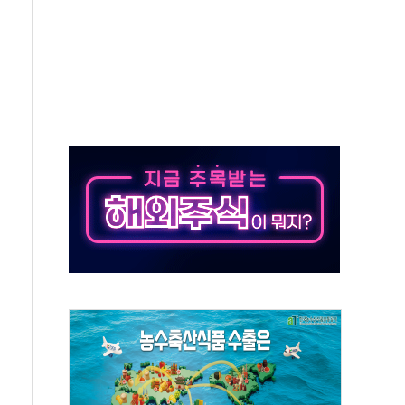
 온열질환자 2872명
 與 내부서 '총선·대선 직격탄' 우려
궤도'
지역 선포
입자…경찰, 현행범 체포
"
기 신속 보상 강화