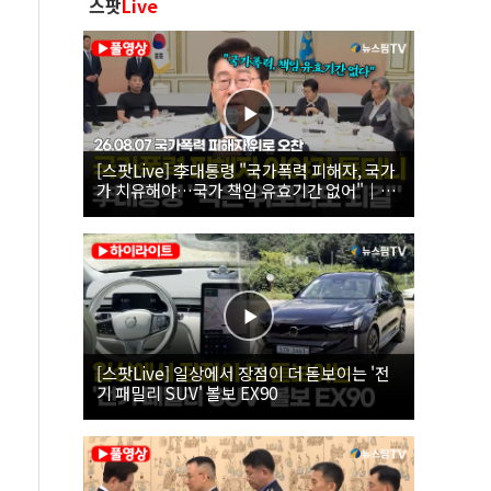
스팟
Live
[스팟Live] 李대통령 "국가폭력 피해자, 국가
가 치유해야…국가 책임 유효기간 없어"｜
26.08.07 국가폭력 피해자 위로 오찬
[스팟Live] 일상에서 장점이 더 돋보이는 '전
기 패밀리 SUV' 볼보 EX90