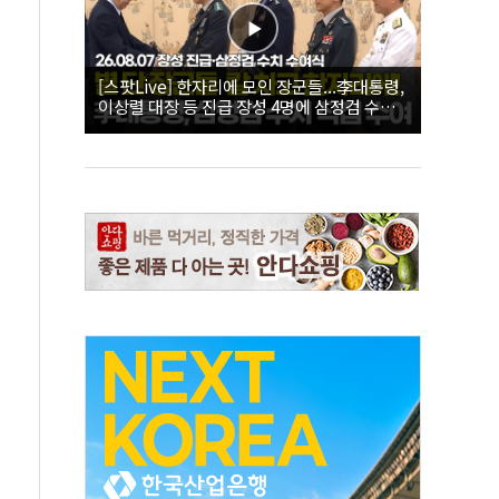
[스팟Live] 한자리에 모인 장군들...李대통령,
이상렬 대장 등 진급 장성 4명에 삼정검 수치
직접 수여｜26.08.07 장성 진급·삼정검 수치
수여식