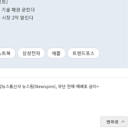
포트]
로 기술 패권 굳힌다
블 시장 2막 열린다
노트북
삼성전자
애플
트렌드포스
뉴스통신사 뉴스핌(Newspim), 무단 전재-재배포 금지>
맨위로