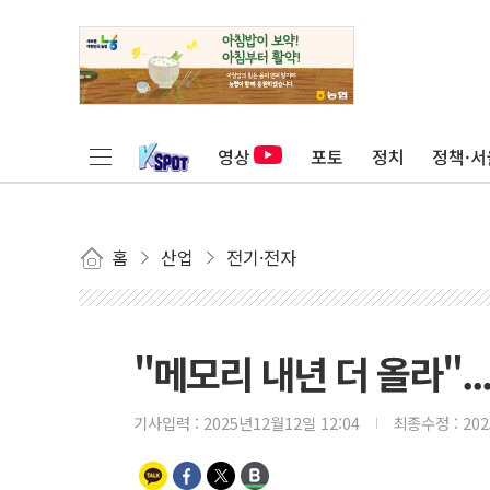
영상
포토
정치
정책·서
홈
산업
전기·전자
"메모리 내년 더 올라".
기사입력 :
2025년12월12일 12:04
최종수정 :
20