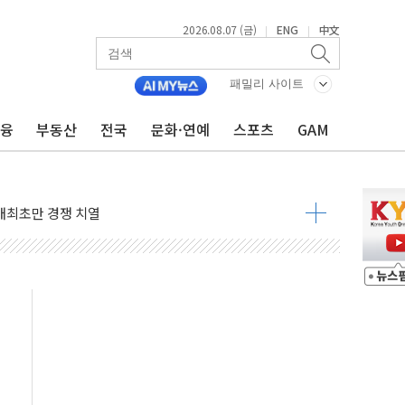
2026.08.07 (금)
ENG
中文
|
|
패밀리 사이트
금융
부동산
전국
문화·연예
스포츠
GAM
비온 59㎡ 18억원대
-서울시 '정책 엇박자'
생애최초만 경쟁 치열
래·ETF 매수에도 고유가·금리·입법 지연 '삼중 부담'
...석유·가스주 올랐지만 빈그룹이 상쇄
총수요 104.3GW 기록
 위기 고조되는 또 다른 중동 화약고
름나기 [뉴스핌 줌인]
 실시