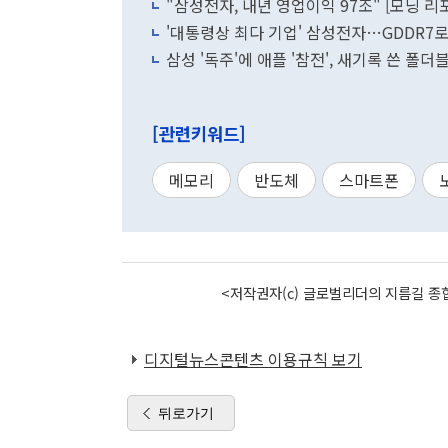
"삼성전자, 내년 영업이익 97조" [모닝 리
'대통령상 최다 기업' 삼성전자…GDDR7
삼성 '독주'에 애플 '참전', 새기록 쓴 폴더
[관련키워드]
메모리
반도체
스마트폰
<저작권자(c) 글로벌리더의 지름길 종합
디지털뉴스콘텐츠 이용규칙 보기
뒤로가기