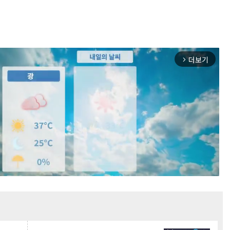
더보기
arrow_forward_ios
Mute