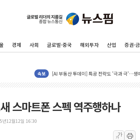
울
경제
사회
글로벌·중국
해외투자
산업
증권·
신길동 신축도 3.3㎡당 7250만원…써밋 클라
용산공원·그린벨트로 또 충돌…반복되는 국토부
[AI 부동산 투데이] 특공 전략도 '극과 극'…
[코인시황] 비트코인 6만4000달러대 횡보…고
속보
[베트남 증시] 유동성 부진 지속, 강보합 마감
'찜통더위'에 전력수요 역대 최고치 경신…한낮 
후티 반군, 예멘 정부군과 사우디 동시 공격…
..새 스마트폰 스펙 역주행하나
42.5도 역대급 폭염…동물들도 특별식으로 여
경찰, 9월부터 '가족 사건' 못 맡는다…상피제
25년12월12일 16:30
포스코홀딩스, 포스코인터·DX 지분 일부 매각
가
가
태국 학교서 중학생 총기 난사...최소 7명 사망