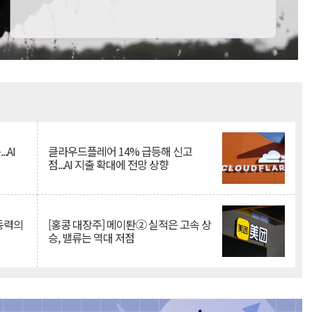
Mute
.AI
클라우드플레어 14% 급등해 신고
점...AI 지출 확대에 전망 상향
 동력의
[홍콩 대장주] 메이퇀② 실적은 고속 상
승, 밸류는 역대 저점