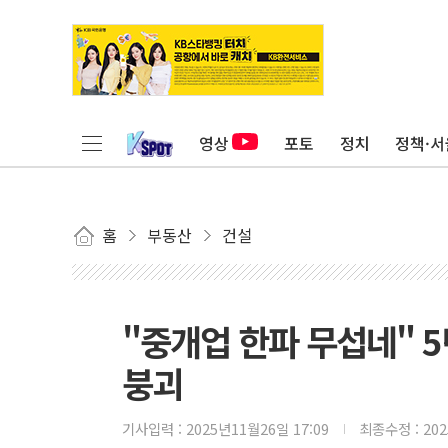
영상
포토
정치
정책·서
홈
부동산
건설
"중개업 한파 무섭네" 
붕괴
기사입력 :
2025년11월26일 17:09
최종수정 :
20