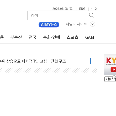
2026.08.08 (토)
ENG
中文
|
|
에 '뻔뻔' 받아친 정청래…제주 연설서 신경전 고조
 재검토 지시…與 "적극 환영"·野 "졸속 국정"
패밀리 사이트
랑주의보…10일까지 최대 3.5m 높은 물결
금융
부동산
전국
문화·연예
스포츠
GAM
 사망 23명…정부, 비상대응기구 가동
양, 수도 베이징도 부동산 규제 철폐
수위 상승으로 피서객 7명 고립…전원 구조
'별똥별 멍' 운영…페르세우스 유성우 관측
 시간당 50mm 이상 폭우…호우경보 발효
90대 숨져…온열질환 여부 조사
기능시험 오전 집중 편성…체감온도 38도 넘으면 중단
가누르기 방지법' 전면 재검토 지시
 시간당 20~30mm 강한 비...가뭄 해소될 듯
 지속…내륙 곳곳 소나기