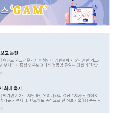
보고 논란
] 유신모 외교전문기자 = 청와대 영빈관에서 5일 열린 외교·
부 부처의 대통령 업무보고에서 정동영 통일부 장관의 '한반도
 구상'과 업무보고 발언이 논란을 빚고 있다. 이날 정 장관의
10
정부 내 조율을 거치지 않은 사안을 정책으로 추진하겠다고 공
는가 하면 사실 관계에 맞지 않은 설명도 있었다. 이재명 대통
로 신중을 기해 달라고 경고했고, 조현 외교부 장관은 '이상
지 최대 흑자
 근거한 비현실적 구상'이라는 비판을 내놨다. 그동안 정 장
책 관련 발언이 물의를 빚은 적은 여러 번 있지만 대통령과 유
] 박가연 기자 = 지난 6월 우리나라의 경상수지가 전월에 이
이 공개적으로 부정적 입장을 표명한 것은 이례적이다. 정 장
 흑자를 기록했다. 반도체를 중심으로 한 정보기술(IT) 품목 수
대북 접근법과 월권을 제어해야 한다는 목소리도 높아지고 있
간 상품수출이 처음으로 1000억달러를 넘어선 영향이다. [자
00
 따르
기자간담회를 하고 있다. [사진=통일부] 2026.07.23 ◆통일