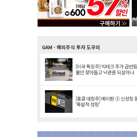
GAM
- 해외주식 투자 도우미
[미국 특징주] 빅테크 주가 급반등..
불안 잦아들고 낙관론 되살아나
[홍콩 대장주] 메이퇀 ③ 신성장
'폭발적 성장'