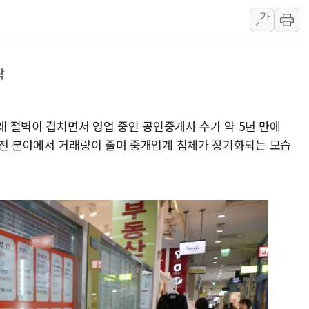
오세훈 "용산공원 주
가
충북 주말 무더위 지
가
10월 보완수사권 폐
한상협, 업계 개인정
락
민주당, 오늘 제주·인천
뉴욕증시, 고용 쇼크
거래 절벽이 겹치면서 영업 중인 공인중개사 수가 약 5년 만에
트럼프, 쿡 연준 이사
 전 분야에서 거래량이 줄며 중개업계 침체가 장기화되는 모습