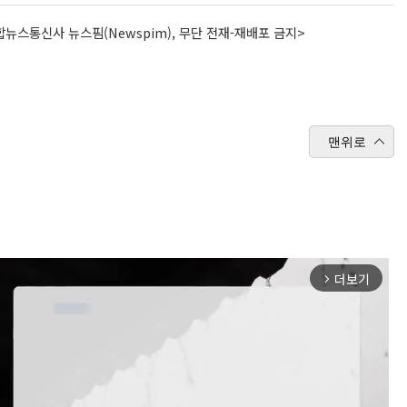
뉴스통신사 뉴스핌(Newspim), 무단 전재-재배포 금지>
맨위로
더보기
arrow_forward_ios