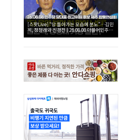
[스팟Live] “당 돌아가는 모습에 분노”…김민
석, 정청래와 신경전 | 26.08.08 더불어민주당
당대표·최고위원 후보 제주 합동연설회