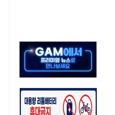
택 검토, 민주당 스스로 원칙 뒤집는 것"
속…청주·진천 35도, 곳곳 소나기
지·공소청 출범…피해자들 '범죄 사각지대' 우려
보 보안 새판 짠다…'자율규제단체' 타진
 경선 발표...김민석 '재역전' vs 정청래 '격차 확대'
에 금리 인상 우려 후퇴…S&P500 최고치
 해임 재추진…"26일까지 의혹 소명" 요구