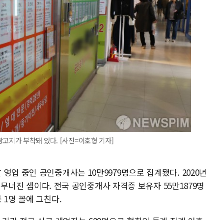
광고지가 부착돼 있다. [사진=이호형 기자]
영업 중인 공인중개사는 10만9979명으로 집계됐다. 2020년
이 무너진 셈이다. 전국 공인중개사 자격증 보유자 55만1879명
 1명 꼴에 그친다.