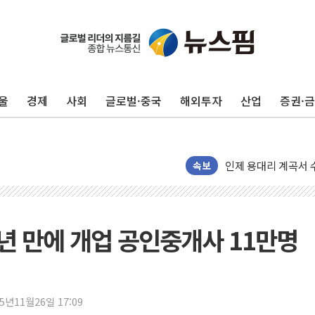
'화합' 꺼낸 김민석
李대통령, ISA 개편
동해중부 전 해상 풍
울
경제
사회
글로벌·중국
해외투자
산업
증권·
연일 폭염에 온열질환
中 전방위 아파트 부
인제 용대리 계곡서 
속보
동해시, 11~14일 
강원 중·남부 동해안
청양 밭에서 일하던 
5년 만에 개업 공인중개사 11만명
폭염에 車 운전면허 
李대통령, 'ISA·주
'호우 특보' 경북 울진
주말 무더위·열대야
25년11월26일 17:09