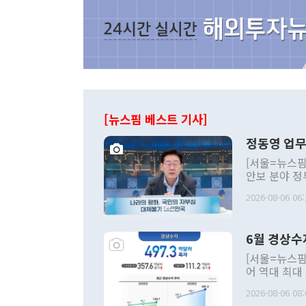
[뉴스핌 베스트 기사]
정동영 업무
[서울=뉴스핌
안보 분야 정
평화공존 발전
2026-08-06 06:
발언 중에는 
언한 것이 있
령은 공개적으
6월 경상수
주의적 희망에
관의 대북 정
[서울=뉴스핌
관 부처 장관
어 역대 최대
관의 무리한 
출 호조로 월
다. [정동영 통일부 장관이 지난달 23일 오후 서울 종로구 정부서울청사에
2026-08-06 08:
료=한국은행] 한국은행이 6일 발표한 '2026년 6월 국제수지(잠정)'에
서 취임 1주년 