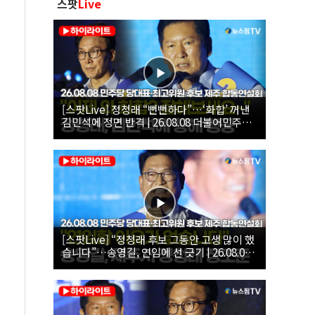
스팟
Live
[스팟Live] 정청래 “뻔뻔하다”…‘화합’ 꺼낸
김민석에 정면 반격 | 26.08.08 더불어민주당
당대표·최고위원 후보 제주 합동연설회
[스팟Live] “정청래 후보 그동안 고생 많이 했
습니다”…송영길, 연임에 선 긋기 | 26.08.08
더불어민주당 당대표·최고위원 후보 제주 합
동연설회