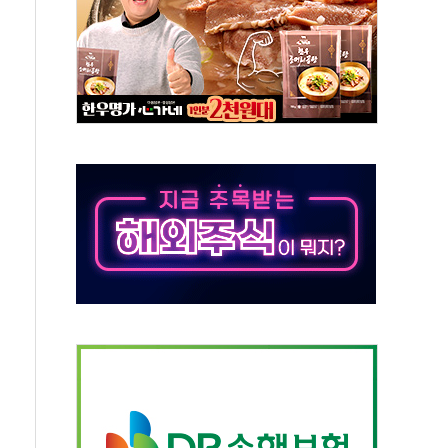
 사망자 2명…올해 하루 환자 최다
사)씨 모친상
난간 붕괴…인명피해 없어
주역 찾는다...중기부, 장관 표창 후보자 모집
 신종 보이스피싱 기승…금감원 소비자경보
 아우른 통합노조 설립 추진