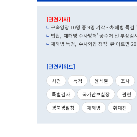
[관련기사]
구속영장 10명 중 9명 기각…채해병 특검
법원, '채해병 수사방해' 공수처 전 부장검
채해병 특검, '수사외압 정점' 尹 이르면 2
[관련키워드]
사건
특검
윤석열
조사
특별검사
국가안보실장
관련
경북경찰청
채해병
취재진