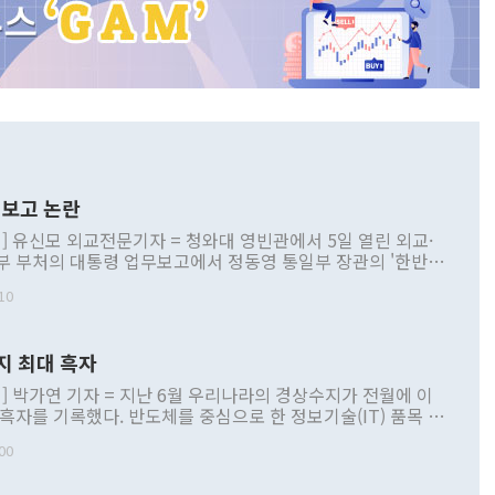
보고 논란
] 유신모 외교전문기자 = 청와대 영빈관에서 5일 열린 외교·
부 부처의 대통령 업무보고에서 정동영 통일부 장관의 '한반도
 구상'과 업무보고 발언이 논란을 빚고 있다. 이날 정 장관의
10
정부 내 조율을 거치지 않은 사안을 정책으로 추진하겠다고 공
는가 하면 사실 관계에 맞지 않은 설명도 있었다. 이재명 대통
로 신중을 기해 달라고 경고했고, 조현 외교부 장관은 '이상
지 최대 흑자
 근거한 비현실적 구상'이라는 비판을 내놨다. 그동안 정 장
책 관련 발언이 물의를 빚은 적은 여러 번 있지만 대통령과 유
] 박가연 기자 = 지난 6월 우리나라의 경상수지가 전월에 이
이 공개적으로 부정적 입장을 표명한 것은 이례적이다. 정 장
 흑자를 기록했다. 반도체를 중심으로 한 정보기술(IT) 품목 수
대북 접근법과 월권을 제어해야 한다는 목소리도 높아지고 있
간 상품수출이 처음으로 1000억달러를 넘어선 영향이다. [자
00
 따르
기자간담회를 하고 있다. [사진=통일부] 2026.07.23 ◆통일
 경상수지는 497억3000만달러 흑자로 집계됐다. 전월(386억
 넘어선 주장 정 장관은 이날 업무보고에서 '한반도 평화공존