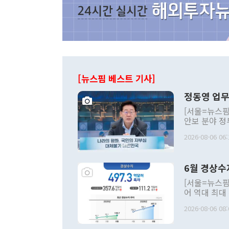
[뉴스핌 베스트 기사]
정동영 업무
[서울=뉴스핌
안보 분야 정
평화공존 발전
2026-08-06 06:
발언 중에는 
언한 것이 있
령은 공개적으
6월 경상수
주의적 희망에
관의 대북 정
[서울=뉴스핌
관 부처 장관
어 역대 최대
관의 무리한 
출 호조로 월
다. [정동영 통일부 장관이 지난달 23일 오후 서울 종로구 정부서울청사에
2026-08-06 08:
료=한국은행] 한국은행이 6일 발표한 '2026년 6월 국제수지(잠정)'에
서 취임 1주년 
면 지난 6월
부 장관 권한