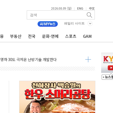
2026.08.09 (일)
ENG
中文
|
|
공방…野 "청년 우롱 기괴" vs 與 "송구한 해프닝"
 2026'서 어린이 과학연극 2편 수상
패밀리 사이트
우스' 잠실점, 직장인 핫플레이스로 부상
금융
부동산
전국
문화·연예
스포츠
GAM
정 조율 완료…초고가·비거주 1주택 등 여론 수렴"
쇄 추돌…7세 남아 등 4명 부상
다"…LG유플러스, AI 홈네트워크 구현 첫발
영하 30도 극저온 난방기술 개발한다
총리비서실
 모집…지역 크리에이터 확대
 이상무"…김회천 사장, 원전 현장점검
독 강화' 2개 법 대표 발의
 페널티 만든 건 이 정권…신생아 특례 대출까지 줄여"
의에 "수용할 수 없다" 반박
 결혼까지 정쟁 소재 삼아…청년 삶 가로막는 걸림돌"