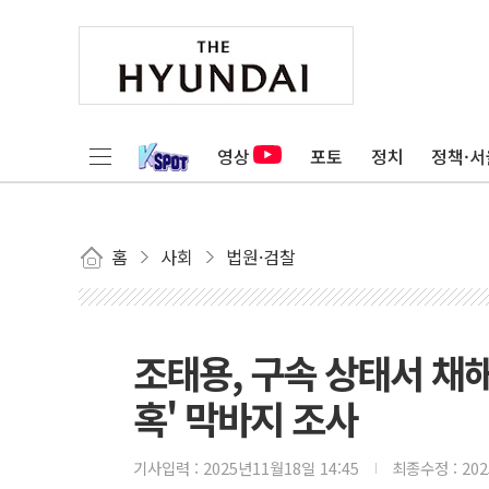
영상
포토
정치
정책·서
홈
사회
법원·검찰
조태용, 구속 상태서 채
혹' 막바지 조사
기사입력 :
2025년11월18일 14:45
최종수정 :
20