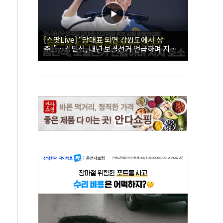
[스팟Live] “당대표 되면 강원도에서 상
주!”…김민석, 내년 보궐선거 언급하며 지지
호소 | 26.08.09 더불어민주당 당대표·최고위
원 후보 강원 합동연설회