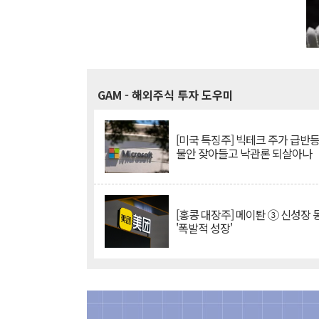
GAM
- 해외주식 투자 도우미
[미국 특징주] 빅테크 주가 급반등..
불안 잦아들고 낙관론 되살아나
[홍콩 대장주] 메이퇀 ③ 신성장
'폭발적 성장'