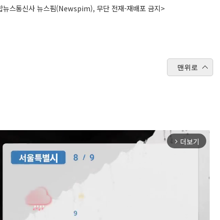
뉴스통신사 뉴스핌(Newspim), 무단 전재-재배포 금지>
맨위로
더보기
arrow_forward_ios