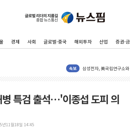
여야, 황희 '버스 하우스' 
풀무원재단, '국제과학연극제
현대그린푸드 '텍사스로드하
울
경제
사회
글로벌·중국
해외투자
산업
증권·
與 "세제개편안 8월 말 당
경인고속도로서 차량 4대 연
"AI가 먼저 알아채고 고친
삼성전자, 美국립연구소와 
속보
[인사] 국무조정실·국무
롯데백화점, 앰배서더 2기
한수원 "폭염 속 전력수급
해병 특검 출석…'이종섭 도피 의
박형수 의원 '선관위 견제·감
장동혁, 李 대통령에 "결혼
정부, 독도 조사활동 日 항
25년11월18일 14:45
김성회, 국민의힘에 "청년