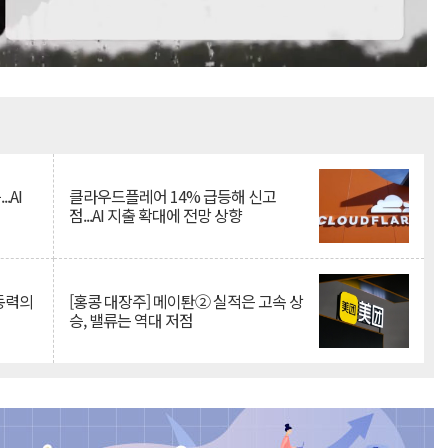
Mute
.AI
클라우드플레어 14% 급등해 신고
점...AI 지출 확대에 전망 상향
 동력의
[홍콩 대장주] 메이퇀② 실적은 고속 상
승, 밸류는 역대 저점