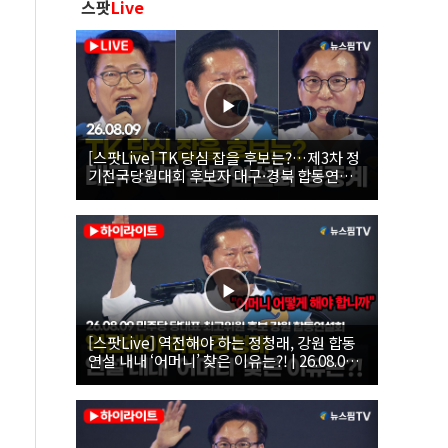
스팟
Live
[스팟Live] TK 당심 잡을 후보는?…제3차 정
기전국당원대회 후보자 대구·경북 합동연설
회 생중계 | 26.08.09
[스팟Live] 역전해야 하는 정청래, 강원 합동
연설 내내 ‘어머니’ 찾은 이유는?! | 26.08.09
더불어민주당 당대표·최고위원 후보 강원 합
동연설회