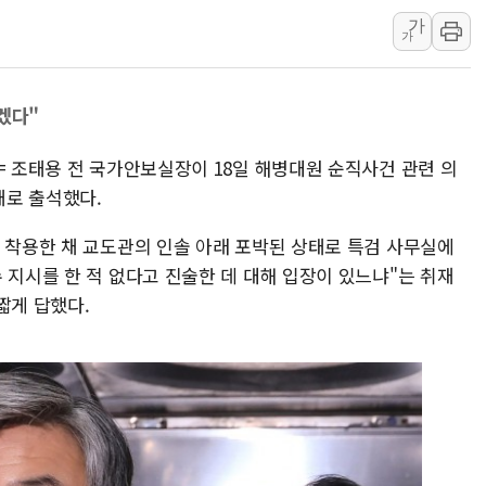
가
서울 38도 폭염에 온열질환
가
[부고] 이승영(한림제약 이
전남광주 남구 한 아파트 
겠다"
지역 일자리·생활인구 늘린 
'상품권 사면 대출 가능'
= 조태용 전 국가안보실장이 18일 해병대원 순직사건 관련 의
SK하이닉스, 생산·사무직
태로 출석했다.
를 착용한 채 교도관의 인솔 아래 포박된 상태로 특검 사무실에
 지시를 한 적 없다고 진술한 데 대해 입장이 있느냐"는 취재
짧게 답했다.