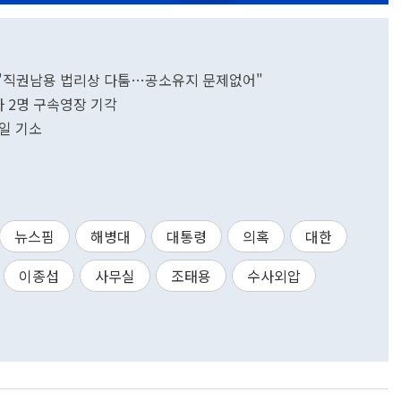
 "직권남용 법리상 다툼…공소유지 문제없어"
사 2명 구속영장 기각
0일 기소
뉴스핌
해병대
대통령
의혹
대한
이종섭
사무실
조태용
수사외압