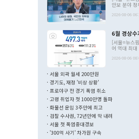
안보 분야 정
평화공존 발전
2026-08-06 06:
발언 중에는 
언한 것이 있
령은 공개적으
6월 경상수
주의적 희망에
관의 대북 정
[서울=뉴스핌
관 부처 장관
어 역대 최대
관의 무리한 
출 호조로 월
다. [정동영 통일부 장관이 지난달 23일 오후 서울 종로구 정부서울청사에
2026-08-06 08:
료=한국은행] 한국은행이 6일 발표한 '2026년 6월 국제수지(잠정)'에
서 취임 1주년 
면 지난 6월
부 장관 권한
1000만달러
서울 외곽 월세 200만원
발전 구상'을
이에 따라 올
적 갈등 해결
경기도, 재정 '비상 상황'
했다. 경상수
결과 혐오의 
9000만달러
프로야구 전 경기 폭염 취소
년간의 CVI
지 기준 상품
고령 취업자 첫 1000만명 돌파
무너졌다고도 
며 월간 기준
현실을 바꾸는
달러로 38.
화물선 운임 3주만에 최고
를 평화 체제
196.9% 급
검찰 수사권, 72년만에 막 내려
함께 4자 대
수출은 160
지만 이 대통
서울 첫 폭염중대경보
(18.6%) 
화공존 정책이
했다. 통관 기
'300억 사기' 차가원 구속
다"고 지적했
(16.4%)