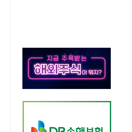
끝…김민석, 신천지 허위신고에 배신 사과 안 해"
국방개혁은 정치적 감정 따라 추진해선 안 돼"
 '비욘드 디 어비스' 수상작 발표
위크' 참가…리모델링 상담 제공
상, 종가가 넘은 건 국경 아닌 '식문화 장벽'
급등…구리 가격 상승 전망 부각
은 채권혼합 펀드 2종 출시