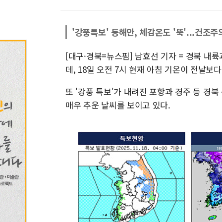
'강풍특보' 동해안, 체감온도 '뚝'...건조주
[대구·경북=뉴스핌] 남효선 기자 = 경북 내
데, 18일 오전 7시 현재 아침 기온이 전날보
또 '강풍 특보'가 내려진 포항과 경주 등 경
매우 추운 날씨를 보이고 있다.