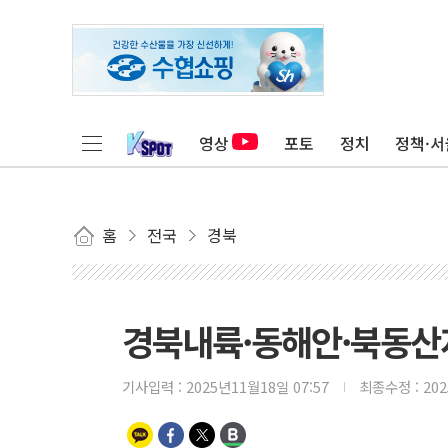
영상
포토
정치
정책·서
홈
전국
경북
경북내륙·동해안·북동산지 
기사입력 :
2025년11월18일 07:57
최종수정 :
20