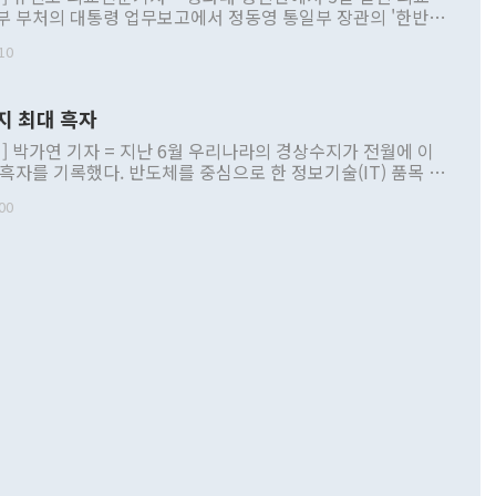
부 부처의 대통령 업무보고에서 정동영 통일부 장관의 '한반도
 구상'과 업무보고 발언이 논란을 빚고 있다. 이날 정 장관의
10
정부 내 조율을 거치지 않은 사안을 정책으로 추진하겠다고 공
는가 하면 사실 관계에 맞지 않은 설명도 있었다. 이재명 대통
로 신중을 기해 달라고 경고했고, 조현 외교부 장관은 '이상
지 최대 흑자
 근거한 비현실적 구상'이라는 비판을 내놨다. 그동안 정 장
책 관련 발언이 물의를 빚은 적은 여러 번 있지만 대통령과 유
] 박가연 기자 = 지난 6월 우리나라의 경상수지가 전월에 이
이 공개적으로 부정적 입장을 표명한 것은 이례적이다. 정 장
 흑자를 기록했다. 반도체를 중심으로 한 정보기술(IT) 품목 수
대북 접근법과 월권을 제어해야 한다는 목소리도 높아지고 있
간 상품수출이 처음으로 1000억달러를 넘어선 영향이다. [자
00
 따르
기자간담회를 하고 있다. [사진=통일부] 2026.07.23 ◆통일
 경상수지는 497억3000만달러 흑자로 집계됐다. 전월(386억
 넘어선 주장 정 장관은 이날 업무보고에서 '한반도 평화공존
)에 이어 두 달 연속 월간 기준 역대 최대 기록을 갈아치웠다.
 설명하면서 이재명 정부 2년차 핵심 과제로 상호 존중·평화
해 상반기 누적 경상수지 흑자는 1910억1000만달러를 기록
·핵 없는 한반도 등 3대 기본 방향을 제시했다. 정 장관은 "대
지 흑자를 견인한 것은 상품수지다. 6월 상품수지는 478억
언어는 멈춰야 한다"면서 주적 용어 대체를 주장했다. 지난 25
 흑자를 기록하며 전월에 이어 역대 최대를 다시 썼다. 국제수
D(완전하고 검증가능하며 되돌릴 수 없는 비핵화) 구도는 이미
수출은 1123억7000만달러로 전년 동월 대비 84.5% 증가하
했다. 또 "현 시점에서 흘러간 선(先)비핵화만 되뇌는 것은
 처음으로 1000억달러를 넘어섰다. 상품수입은 644억8000만
 데 힘이 되지 않는다"고 주장했다. 정 장관은 또 "정전 체제
6% 늘었다. 통관 기준으로는 반도체 수출이 전년 동월 대비
로 바꾸는 논의에 착수하겠다"면서 "북·미 정상회담 견인과
증했고 컴퓨터·주변기기(SSD)는 282.7% 증가했다. IT 품목
화의 동력을 확보하기 위해 최선을 다할 것"이라고 말했다. 하
.4% 늘었으며 비IT 품목도 ▲석유제품(47.5%) ▲화공품
령은 정 장관의 구상에 대부분 제동을 걸었다. 이 대통령은 "평
▲철강제품(17.9%) ▲승용차(6.1%) 등을 중심으로 18.6% 증가
 정치적으로 악용되는 측면이 있다"며 "많이 조심하셔야 한
준 수입은 ▲원자재(30.5%) ▲자본재(35.3%) ▲소비재
다. 북한을 다른 이름으로 불러야 한다는 주장에는 "표현에 꼬
가 모두 늘었다. 서비스수지는 12억9000만달러 적자를 기록해 전