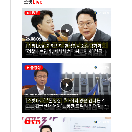
스팟
Live
[스팟Live] 개혁신당·한국형사소송법학회,
'검찰개혁인가, 형사사법의 붕괴인가' 긴급 세
미나｜26.08.06
[스팟Live] *풀영상* "조직의 명운 건다는 각
오로 환골탈태 해야"...경찰 조직의 전면적 쇄
신 촉구한 한병도 | 26.08.06 더불어민주당 정
책조정회의