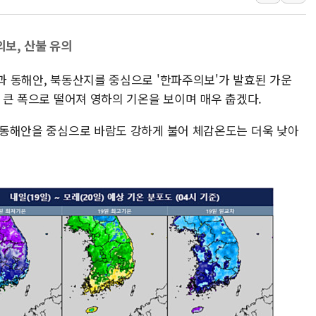
정청래 "2차 TV토론으로 게임 
윤상현, 사관학교 통합 비판…"
의보, 산불 유의
펄어비스, 붉은사막 영상 콘테스트
륙과 동해안, 북동산지를 중심으로 '한파주의보'가 발효된 가운
현대리바트, '2026 코리아빌드
다 큰 폭으로 떨어져 영하의 기온을 보이며 매우 춥겠다.
[K메이커] 코셔에서 할랄까지…대
[특징주] 비철금속 업종 11% 
북 동해안을 중심으로 바람도 강하게 불어 체감온도는 더욱 낮아
흥국자산운용, 코스닥 성장주 담