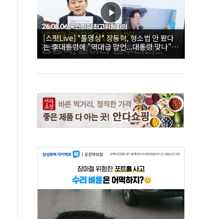
[스팟Live] *풀영상* 장동혁, 형소법 안 봤다
는 李대통령에 "역대급 망언...대통령 맞나"｜
26.08.06 국민의힘 최고위원회의