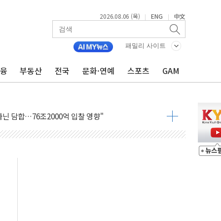
2026.08.06 (목)
ENG
中文
|
|
리빙 최대 50% 할인
패밀리 사이트
 비상! 수족구병이 다시 유행합니다.
금융
부동산
전국
문화·연예
스포츠
GAM
.데이터처, 기업 3만1000곳 경제통계조사
 실사격…미 해병대, 한반도 지형서 FPV 공격훈련 공개
 아닌 담합…76조2000억 입찰 영향"
 넘긴 세라젬…공정위 과징금 4억3200만원
'슈퍼을' 5곳 선정...소부장 핵심기업 추가 육성
용품 등 94개 제품 안전기준 '부적합'
'다산점' 열어
…식약처 AI 심사·소방청 119안심콜 영문 영상 제작
증명서 발급…7일부터 온라인 대리 신청 가능
회의…중증환자 이송체계 전국 확대 점검
한눈에'…인사처, 공무원 인사제도 안내서 발간