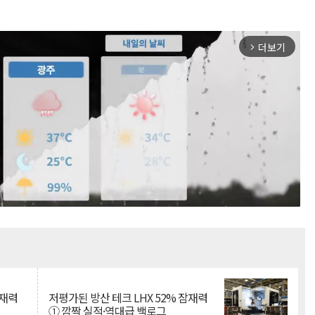
더보기
arrow_forward_ios
Mute
잠재력
저평가된 방산 테크 LHX 52% 잠재력
① 깜짝 실적·역대급 백로그