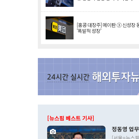
[홍콩 대장주] 메이퇀 ③ 신성장
'폭발적 성장'
[뉴스핌 베스트 기사]
정동영 업무
[서울=뉴스핌