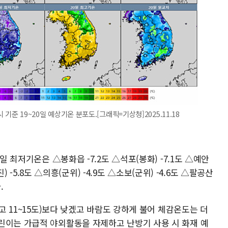
 기준 19~20일 예상기온 분포도.[그래픽=기상청]2025.11.18
일 최저기온은 △봉화읍 -7.2도 △석포(봉화) -7.1도 △예안
진) -5.8도 △의흥(군위) -4.9도 △소보(군위) -4.6도 △팔공산
.
최고 11~15도)보다 낮겠고 바람도 강하게 불어 체감온도는 더
린이는 가급적 야외활동을 자제하고 난방기 사용 시 화재 예