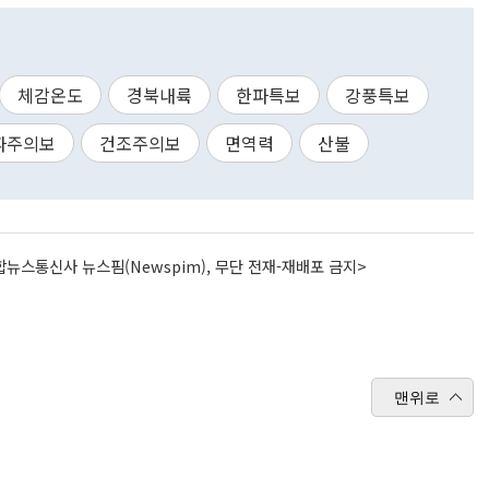
체감온도
경북내륙
한파특보
강풍특보
파주의보
건조주의보
면역력
산불
뉴스통신사 뉴스핌(Newspim), 무단 전재-재배포 금지>
맨위로