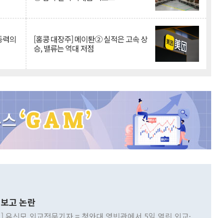
 동력의
[홍콩 대장주] 메이퇀② 실적은 고속 상
승, 밸류는 역대 저점
보고 논란
] 유신모 외교전문기자 = 청와대 영빈관에서 5일 열린 외교·