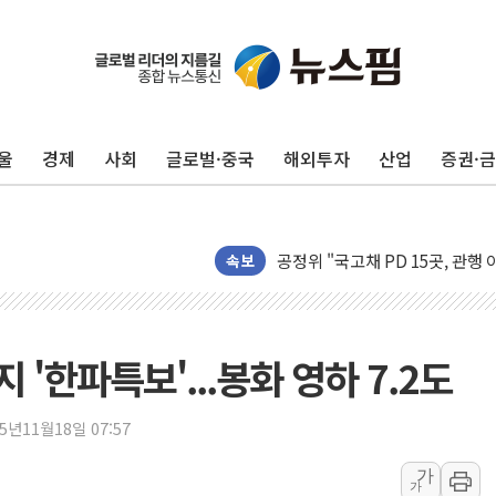
롯데백화점, '홈스타일링 페어'…
[AI 카드뉴스] 어린이집·유치원
울
경제
사회
글로벌·중국
해외투자
산업
증권·
운수업·기업활동 '원스톱'으로..
[르포] 폭염 속 '자폭 드론' 첫
공정위 "국고채 PD 15곳, 관행
중소기업 기술자료 중국 계열사에
속보
정부, 한화오션·에코프로비엠 등 
국표원, 해외직구 물놀이기구·유아
쉐이크쉑, 남양주 현대아울렛에 
'한파특보'...봉화 영하 7.2도
정부혁신 우수사례 세계에 알린다
부모가 정부24에서 자녀 출입국
25년11월18일 07:57
소방청, 전국 시·도 구급과장 
가
가
'달라진 임신·출산·육아 지원 