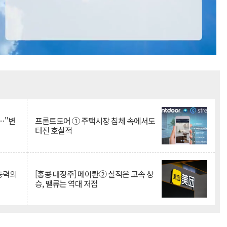
Mute
…"변
프론트도어 ① 주택시장 침체 속에서도
터진 호실적
 동력의
[홍콩 대장주] 메이퇀② 실적은 고속 상
승, 밸류는 역대 저점