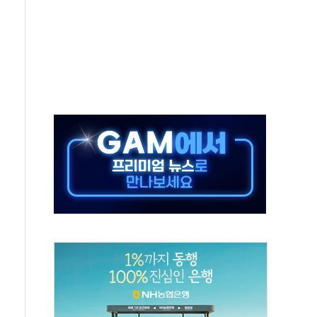
름…수도권 집중 완화 전환점"
 주재… "전폭적 공급 확대·속도전 총력"
…美 태양광주 급등
해도 놀랍지 않아"
태양광 착공…여의도 1.6배 규모
...금융주 낙폭 커