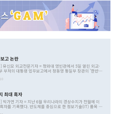
보고 논란
] 유신모 외교전문기자 = 청와대 영빈관에서 5일 열린 외교·
부 부처의 대통령 업무보고에서 정동영 통일부 장관의 '한반도
 구상'과 업무보고 발언이 논란을 빚고 있다. 이날 정 장관의
10
정부 내 조율을 거치지 않은 사안을 정책으로 추진하겠다고 공
는가 하면 사실 관계에 맞지 않은 설명도 있었다. 이재명 대통
로 신중을 기해 달라고 경고했고, 조현 외교부 장관은 '이상
지 최대 흑자
 근거한 비현실적 구상'이라는 비판을 내놨다. 그동안 정 장
책 관련 발언이 물의를 빚은 적은 여러 번 있지만 대통령과 유
] 박가연 기자 = 지난 6월 우리나라의 경상수지가 전월에 이
이 공개적으로 부정적 입장을 표명한 것은 이례적이다. 정 장
 흑자를 기록했다. 반도체를 중심으로 한 정보기술(IT) 품목 수
대북 접근법과 월권을 제어해야 한다는 목소리도 높아지고 있
간 상품수출이 처음으로 1000억달러를 넘어선 영향이다. [자