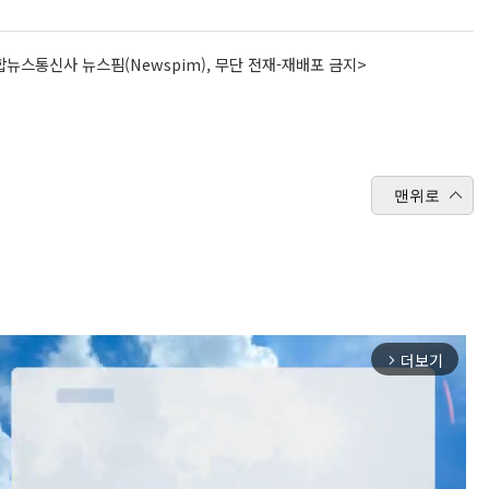
뉴스통신사 뉴스핌(Newspim), 무단 전재-재배포 금지>
맨위로
더보기
arrow_forward_ios