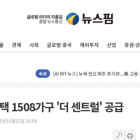
[종합] 이슬람 수니파 3국, '공동방위협정' 
트럼프, 백신·자폐증 행정명령 검토…"이르면
美 항소법원, 백악관 무도회장 공사 중단 명
울
경제
사회
글로벌·중국
해외투자
산업
증권·
이란 핵심 원유 수출항 '하르그섬', 최근 1주일
美 고용 쇼크에 엔화 장중 급등…시장은 "또 
[AI MY 뉴스] 뉴욕 반도체주 프리뷰...美 고
속보
뉴욕증시 프리뷰, 美 고용 쇼크에 금리 인상 
[종합] 美 7월 고용 2만3000명 감소 '쇼크'
[사진] 이슬람 수니파 3개국, 공동방위협정 
 1508가구 '더 센트럴' 공급
뉴욕증시 개장 전 특징주...아틀라시안·클
보훈부, 미 DPAA와 MOU… "6·25 미군 실
25년10월31일 14:59
트럼프 "금리 내려야"…파월 때와 달리 워시엔
특정 정치인 측근 포항시 정책특보 내정설...포
가
가