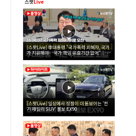
스팟
Live
[스팟Live] 李대통령 "국가폭력 피해자, 국가
가 치유해야…국가 책임 유효기간 없어"｜
26.08.07 국가폭력 피해자 위로 오찬
[스팟Live] 일상에서 장점이 더 돋보이는 '전
기 패밀리 SUV' 볼보 EX90