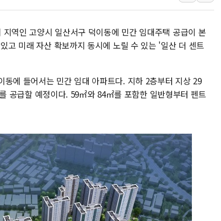
李 "해남 태양광, 대한민국 다음 100년 밑거
李 대통령, '6시간 마라톤 부동산 2차 회의'
트럼프, 中 겨냥 폴리실리콘 관세 15% 부과
도시 지역인 고양시 일산서구 덕이동에 민간 임대주택 공급이 본
 있고 미래 자산 확보까지 동시에 노릴 수 있는 '일산 더 센트
[사진] 빈살만과 에르도안의 만남
이란와이어 "이란 최고지도자 위독…곧 사망
남동발전, 해남군에 국내 최대 규모 400MW 
동에 들어서는 민간 임대 아파트다. 지하 2층부터 지상 29
[인도증시] 중동 불안 속 유가 상승에 소폭 하락
가구를 공급할 예정이다. 59㎡와 84㎡를 포함한 일반형부터 펜트