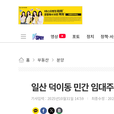
영상
포토
정치
정책·서
홈
부동산
분양
일산 덕이동 민간 임대주택
기사입력 :
2025년10월31일 14:59
최종수정 :
20