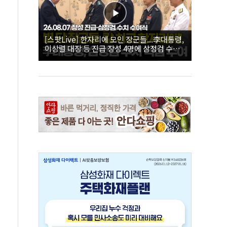
[스팟Live] 한자리에 모인 장군들...李대통령,
이상렬 대장 등 진급 장성 4명에 삼정검 수치
직접 수여｜26.08.07 장성 진급·삼정검 수치
수여식