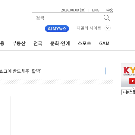
2026.08.08 (토)
ENG
中文
|
|
체결… 이스라엘·이란 위협에 맞설 자체 억지력 강화
 다음 주"
패밀리 사이트
령…트럼프 제동
금융
부동산
전국
문화·연예
스포츠
GAM
 이상 '올스톱'… 美 해상봉쇄 영향
개입했나" 촉각
용 쇼크에 반도체주 '활짝'
우려 후퇴…나스닥 선물 1%대 상승
…9월 금리 인상 기대 후퇴
체결
라우드플레어·태양광주↑ VS 트레이드데스크·웬디스↓
종자 7359명 끝까지 찾겠다"
 톤 낮춰
항시 '시끌'