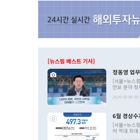
[뉴스핌 베스트 기사]
정동영 업무
[서울=뉴스핌
안보 분야 정
평화공존 발전
2026-08-06 06:
발언 중에는 
언한 것이 있
령은 공개적으
6월 경상수
주의적 희망에
관의 대북 정
[서울=뉴스핌
관 부처 장관
어 역대 최대
관의 무리한 
출 호조로 월