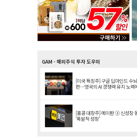
GAM
- 해외주식 투자 도우미
[미국 특징주] 구글 딥마인드 수
편…영국의 AI 경쟁력 유지 노력
[홍콩 대장주] 메이퇀 ③ 신성장
'폭발적 성장'