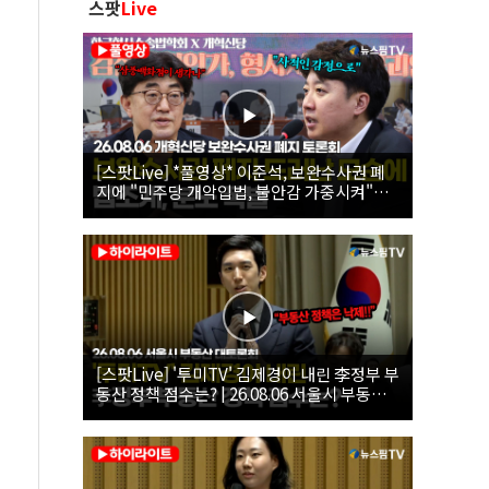
스팟
Live
[스팟Live] *풀영상* 이준석, 보완수사권 폐
지에 "민주당 개악입법, 불안감 가중시켜"｜
26.08.06 개혁신당 보완수사권 폐지 토론회
[스팟Live] '투미TV' 김제경이 내린 李정부 부
동산 정책 점수는? | 26.08.06 서울시 부동산
대토론회