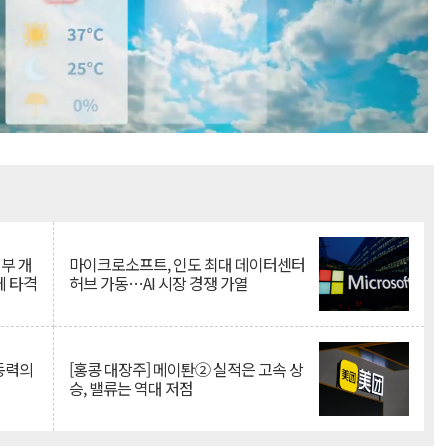
Mute
뇌부 개
마이크로소프트, 인도 최대 데이터센터
에 타격
허브 가동…AI 시장 경쟁 가열
 동력의
[홍콩 대장주] 메이퇀② 실적은 고속 상
승, 밸류는 역대 저점