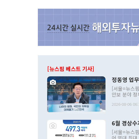
[뉴스핌 베스트 기사]
정동영 업무
[서울=뉴스핌
안보 분야 정
평화공존 발전
2026-08-06 06:
발언 중에는 
언한 것이 있
령은 공개적으
6월 경상수
주의적 희망에
관의 대북 정
[서울=뉴스핌
관 부처 장관
어 역대 최대