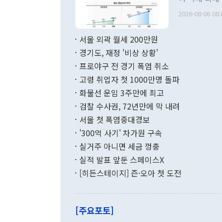
관의 무리한 
출 호조로 월
다. [정동영 통일부 장관이 지난달 23일 오후 서울 종로구 정부서울청사에
2026-08-06 08:
료=한국은행] 한국은행이 6일 발표한 '2026년 6월 국제수지(잠정)'에
서 취임 1주년 
면 지난 6월
부 장관 권한
1000만달러
서울 외곽 월세 200만원
발전 구상'을
이에 따라 올
적 갈등 해결
경기도, 재정 '비상 상황'
했다. 경상수
결과 혐오의 
9000만달러
프로야구 전 경기 폭염 취소
년간의 CVI
지 기준 상품
고령 취업자 첫 1000만명 돌파
무너졌다고도 
며 월간 기준
현실을 바꾸는
달러로 38.
화물선 운임 3주만에 최고
를 평화 체제
196.9% 급
검찰 수사권, 72년만에 막 내려
함께 4자 대
수출은 160
지만 이 대통
서울 첫 폭염중대경보
(18.6%) 
화공존 정책이
했다. 통관 기
'300억 사기' 차가원 구속
다"고 지적했
(16.4%)
투리가 잡혀 
실거주 아니면 세금 껑충
월(-10억9
쁜 상황이 초
증가와 유류할
실적 발표 앞둔 스페이스X
9·19 군사
기록했지만 
[히든스테이지] 즌·오아 첫 도전
"우리의 선의
로 전환됐다.
으로 약간의 의문
를 기록해 전
관은 업무보고
는 배당수입
주의에 근거한
줄면서 25억
[주요포토]
라며 "여러분
억1000만달
이 9월 러시