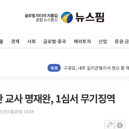
울
경제
사회
글로벌·중국
해외투자
산업
증권·
유럽증시, 견조한 실적 소화하며 대부분
리투아니아 국방 "러, 우크라 드론으로
구광모, 내주 실리콘밸리서 젠슨 황 
속보
뉴욕증시 개장 전 특징주...모더나
김정관 장관 "영업이익 N% 성과급
뉴욕증시 프리뷰, 미 주가선물 AI주
한 교사 명재완, 1심서 무기징역
청와대, 북한 단거리 탄도미사일 발사
금값 7주 만에 최고…美 고용 둔화·
25년10월20일 14:59
[인도증시] 중동 긴장 완화에 실적 호
가
가
러, 1인칭시점 드론으로 우크라 민간