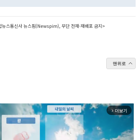
뉴스통신사 뉴스핌(Newspim), 무단 전재-재배포 금지>
맨위로
더보기
arrow_forward_ios