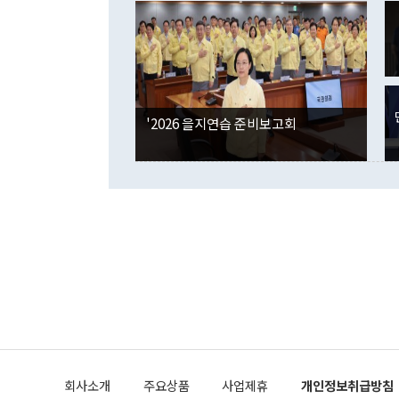
였던 올해 3
며 "정부 차
인의 해외투자
은 "그것은 
각각 증가했다
잘랐다. 정 
국인의 국내 
않았다는 점에
감소하며 전월
사합의 복원,
경신했다. 외
권이라는 지적
분기 말 만기
뒤 "여기 업
다. 내국인의
'2026 을지연습 준비보고회
부의 한 소식
다. eoyn2@
를 거쳐 결정
련 부처 장관
하고 대통령의
한 문제"라고 지적했다. 이재명 대통령이
외교 국방 등
2026.08.05 ◆시대착오적 접근, 대북 인식 오류 더욱 문제인 것은 정 장관
의 이같은 주
실과 다른 인
격히 변화하고
못하고 있다는
되뇌는 것은 
법을 호도하고
이나 미국은 
금까지의 북핵
회사소개
주요상품
사업제휴
개인정보취급방침
공하는 방식으