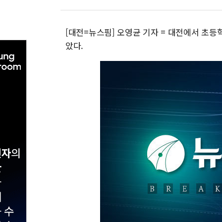
[대전=뉴스핌] 오영균 기자 = 대전에서 초등
았다.