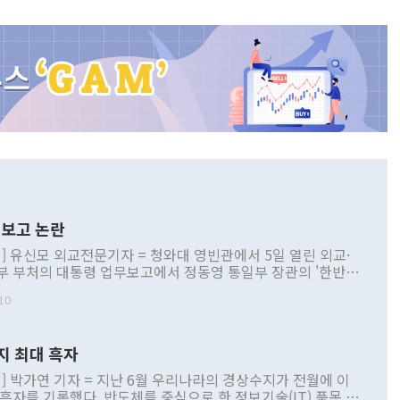
보고 논란
] 유신모 외교전문기자 = 청와대 영빈관에서 5일 열린 외교·
부 부처의 대통령 업무보고에서 정동영 통일부 장관의 '한반도
 구상'과 업무보고 발언이 논란을 빚고 있다. 이날 정 장관의
10
정부 내 조율을 거치지 않은 사안을 정책으로 추진하겠다고 공
는가 하면 사실 관계에 맞지 않은 설명도 있었다. 이재명 대통
로 신중을 기해 달라고 경고했고, 조현 외교부 장관은 '이상
지 최대 흑자
 근거한 비현실적 구상'이라는 비판을 내놨다. 그동안 정 장
책 관련 발언이 물의를 빚은 적은 여러 번 있지만 대통령과 유
] 박가연 기자 = 지난 6월 우리나라의 경상수지가 전월에 이
이 공개적으로 부정적 입장을 표명한 것은 이례적이다. 정 장
 흑자를 기록했다. 반도체를 중심으로 한 정보기술(IT) 품목 수