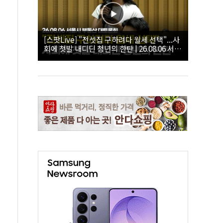
[스팟Live] "전셋집 구하려다 월세 선택"...사
회에 첫발 내디딘 청년의 한탄 | 26.08.06 서울
시 부동산 대토론회