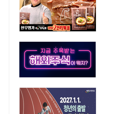
' 임시 주총 기대감에 홀로 상한가…마진 잔액은 사상 최고
버리지 위험수위…숨은 차입이 더 큰 변수"
대응 1단계 진압 중
야, 경쟁상대 中과 비교해야"
하는 '선봉'의 대민 봉사
미사일 1발 발사… 올해 10번째·42일 만 도발
 새 안보 위기… 반군·마약카르텔이 습득해 전투 활용
어선 구조
무해한 표면 부식 물질"
분만에 진화...외국인 노동자 숨져