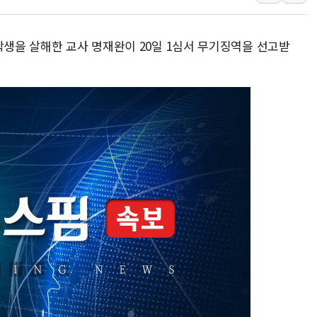
[베트남 증시] 지수 하락 속 'DGC
'월가의 황제' 다이먼 "금융시장 레
학생을 살해한 교사 명재완이 20일 1심서 무기징역을 선고받
양주 섬유염색공장서 화재 1명 중상…
김정관 산업부 장관 "주 52시간 손봐
해군 1함대 창설 80주년…지역과 함께
[3보] 북, 원산서 동해로 단거리 탄도
우크라 드론 전술, 중남미 콜롬비아에
동해해경, 독도 해상서 부유물 감긴 
주한미군 "오산기지 누출, 백린 아닌 
구미 폐염산처리업체서 불 2시간30여