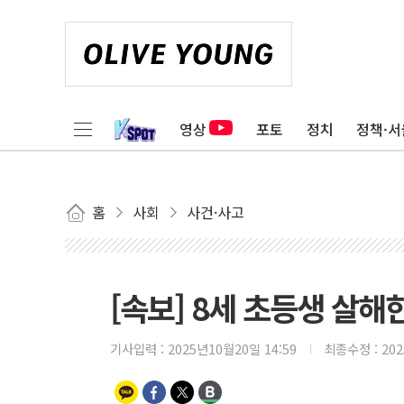
영상
포토
정치
정책·서
홈
사회
사건·사고
[속보] 8세 초등생 살해
기사입력 :
2025년10월20일 14:59
최종수정 :
20