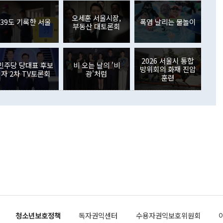
월(369억9000만달러)을 넘어선 것이다. 직접투자에서는 내국
원에서 (참석을) 검토하고 있다"고 발언한 데 대해서도 조 장관
가 80억1000만달러, 외국인의 국내투자가 46억3000만달러
외교부의 몫"이라며 "아직 거기까지 진도가 나가지 않았다"고
오세훈 서울시장,
. 증권투자에서는 외국인의 국내 주식 매도세가 이어졌다. 외
39도 기록한 서울
폭염 날리는 물놀이
부동산 대토론회
장관이 이날 소개한 대북 구상과 설명은 정부 내 조율을 거치지
주식 투자는 차익실현 매도 등의 영향으로 316억1000만달러
서 문제가 있다. 특히 주적 표현 대체와 국호 사용, 9·19 군
(-310억5000만달러)에 이어 역대 최대 순매도 기록을 다시
 4자회담 추진 등은 통일부 장관이 결정할 사안이 아니어서 월
국인의 국내 채권투자는 세계국채지수(WGBI) 자금 유입에도
이 나오고 있다. 이 대통령은 정 장관의 업무보고를 듣고 난
도래 영향으로 증가 폭이 줄어든 52억9000만달러를 기록했
2026 서울시 통합
무보고에 발표했다고 승인난 건 아니다"라고 재차 확인했다. 정
민주당 당대표 후보
비 오는 날의 '비
 해외 증권투자는 주식을 중심으로 35억6000만달러 증가했
방위회의 화재 진압
자 2차 TV토론회
광'처럼
통은 "정 장관의 발언 내용은 대부분 국가안전보장회의(NSC)
newspim.com
훈련
된 사안이 아닌 정 장관의 개인적 생각에 가깝다"며 "안보 관
이 정부의 공식 정책이 아닌 사안을 추진하겠다고 업무보고를
 면전에서 '국군통수권자가 나서야 한다'고 주장한 것은 심각
 5일 청와대 영빈관에서 열린 통일
 외교 안보 부처 업무보고에서 발언하고 있다. [사진=청와대]
장이 현 시점에서 이미 참고가 될 수 없는 과거의 경험 또는 사
식에 기반하고 있다는 것이다. 정 장관이 주장하는 구상은 급
 있는 북한의 전략과 한반도 및 국제 정세를 전혀 반영하지
 비판이 제기되고 있다. 정 장관이 "흘러간 선(先)비핵화만
현실을 바꾸지 못한다"고 언급한 것은 지금까지의 대북 접근
 있다. 북핵 위기 발발 이후 지금까지 모든 핵 협상에서 한국
북한에 선비핵화를 공식적으로 요구한 적이 없기 때문이다. 지
 협상은 북한의 비핵화 조치에 한·미가 상응하는 대가를 제
로 이뤄졌다. 1994년 북·미 제네바 기본합의는 핵시설 동결
청소년보호정책
독자권익센터
수용자권익보호위원회