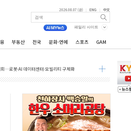
2026.08.07 (금)
ENG
中文
|
|
패밀리 사이트
금융
부동산
전국
문화·연예
스포츠
GAM
 상승… "2분기 기업 순이익 21% 증가" 전망
 나토 회원국 공격 검토… 거짓 깃발 작전"
재회…로봇·AI 데이터센터·모빌리티 구체화
·아이온큐·도어대시↑ VS 샌디스크·피그마·앱러빈↓
 반대…상법·자본시장법 개정 논의"
 차익실현 속 혼조세...웨스턴디지털·샌디스크↓
에 긴급 안보 점검회의
호르무즈 재개방 기대에 강세
조까지, 상승...호실적 보고 기업 상승세 뚜렷
인 '사파리' 공격… 시민들 공포감 극대화 전략