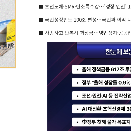
■
초전도체·SMR·탄소특수강…'성장 엔진' 
■
국민성장펀드 100조 편성…국민과 이익 
■
사망사고 반복시 과징금…영업정지·공공입찰