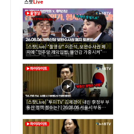
스팟
Live
[스팟Live] *풀영상* 이준석, 보완수사권 폐
지에 "민주당 개악입법, 불안감 가중시켜"｜
26.08.06 개혁신당 보완수사권 폐지 토론회
[스팟Live] '투미TV' 김제경이 내린 李정부 부
동산 정책 점수는? | 26.08.06 서울시 부동산
대토론회