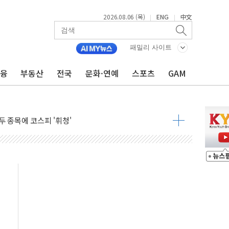
2026.08.06 (목)
ENG
中文
|
|
 시즌2
패밀리 사이트
·가축 피해 최소화 '총력 대응'
금융
부동산
전국
문화·연예
스포츠
GAM
자금 유입에도 박스권…美 암호화폐 법안 처리 여부도 변수
시위 '62일째'..."대부분 여기서 상주"
온열질환자 2665명·사망 23명
두 종목에 코스피 '휘청'
3대·건물 1동 전소
리 탄도미사일 발사
10년 이상…리뉴얼이 경쟁력 가른다
유병호 구속적부심 기각
사개혁위에 보완수사권 폐지 우려 전달
수무책… 패트리엇 미사일 지원, 작년의 3분의 1
 불구속 송치