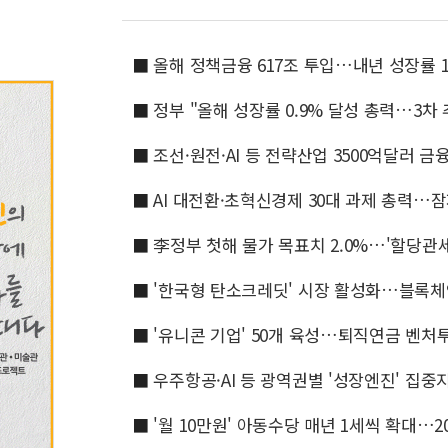
■
올해 정책금융 617조 투입…내년 성장률 1.
■
정부 "올해 성장률 0.9% 달성 총력…3차
■
조선·원전·AI 등 전략산업 3500억달러 
■
AI 대전환·초혁신경제 30대 과제 총력…잠
■
李정부 첫해 물가 목표치 2.0%…'할당관
■
'한국형 탄소크레딧' 시장 활성화…블록체
■
'유니콘 기업' 50개 육성…퇴직연금 벤처
■
우주항공·AI 등 광역권별 '성장엔진' 집중
■
'월 10만원' 아동수당 매년 1세씩 확대…2