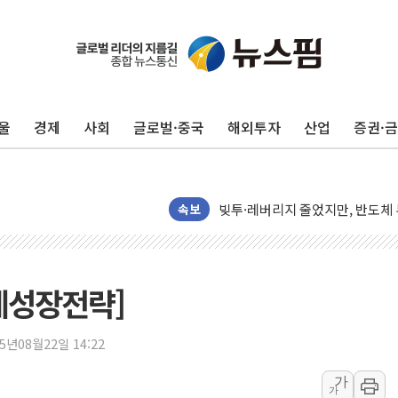
해군과 함께하는 '불금전파, 송정'
강원도 폭염특보 11일째…온열질환
울
경제
사회
글로벌·중국
해외투자
산업
증권·
[코인 시황] 비트코인, ETF 
[르포] 39도 폭염 속 잠실 개표소 
강원·전라권 폭염중대경보 확대…
빚투·레버리지 줄었지만, 반도체 
속보
양주 가전제품 창고서 화재…차량 
[2보] 북한, 원산서 동해상 단거
종로·중구 오피스 78%가 준공 
제성장전략]
법원, '관저 이전 봐주기 감사' 
성폭력 피해자 보호단체, 경찰수
25년08월22일 14:22
우크라, 러 탄도미사일 공격에 속
가
"5.18은 북한 지령" 설교한 목사
가