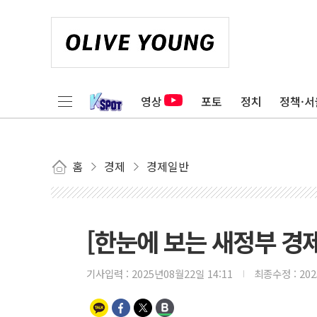
영상
포토
정치
정책·서
홈
경제
경제일반
[한눈에 보는 새정부 경
기사입력 :
2025년08월22일 14:11
최종수정 :
20