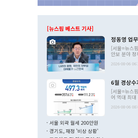
[뉴스핌 베스트 기사]
정동영 업무
[서울=뉴스핌
안보 분야 정
평화공존 발전
2026-08-06 06:
발언 중에는 
언한 것이 있
령은 공개적으
6월 경상수
주의적 희망에
관의 대북 정
[서울=뉴스핌
관 부처 장관
어 역대 최대
관의 무리한 
출 호조로 월
다. [정동영 통일부 장관이 지난달 23일 오후 서울 종로구 정부서울청사에
2026-08-06 08:
료=한국은행] 한국은행이 6일 발표한 '2026년 6월 국제수지(잠정)'에
서 취임 1주년 
면 지난 6월
부 장관 권한
1000만달러
서울 외곽 월세 200만원
발전 구상'을
이에 따라 올
적 갈등 해결
경기도, 재정 '비상 상황'
했다. 경상수
결과 혐오의 