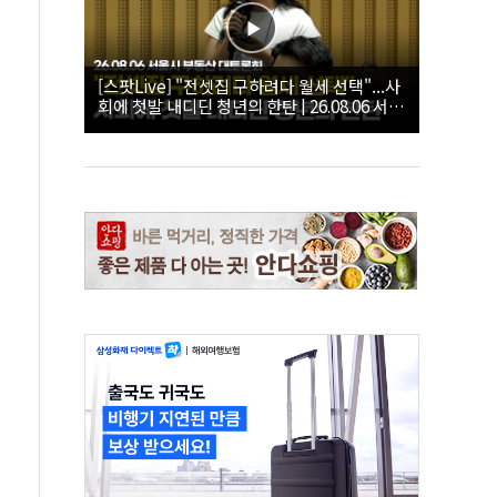
[스팟Live] "전셋집 구하려다 월세 선택"...사
회에 첫발 내디딘 청년의 한탄 | 26.08.06 서울
시 부동산 대토론회