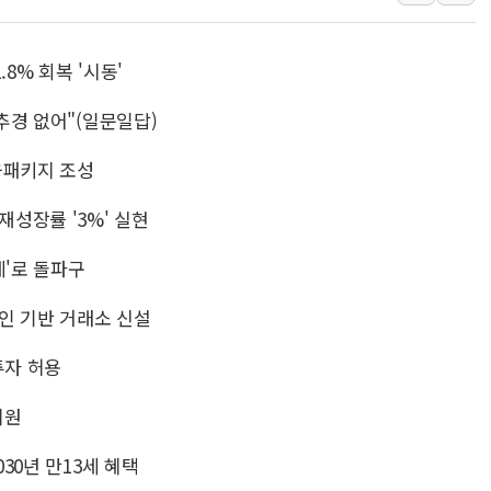
[종합] 특검, '양평' 원희룡 2
[내일날씨] 절기상 '입추'에 폭염
8% 회복 '시동'
제천 바이오밸리 공장 옥상서 불
 추경 없어"(일문일답)
개혁신당 "민주, '盧 수사' 악
CJ온스타일, 2분기 영업익 260
금융패키지 조성
AI 연산은 포항, 전력 저장은 영
재성장률 '3%' 실현
[속보] 북, 동해상으로 미상 발사
세'로 돌파구
인 기반 거래소 신설
투자 허용
지원
030년 만13세 혜택