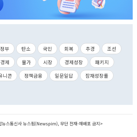
정부
탄소
국민
회복
추경
조선
경제
물가
시장
경제성장
패키지
유니콘
정책금융
일문일답
잠재성장률
뉴스통신사 뉴스핌(Newspim), 무단 전재-재배포 금지>