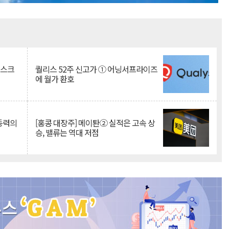
Mute
리스크
퀄리스 52주 신고가 ① 어닝서프라이즈
에 월가 환호
 동력의
[홍콩 대장주] 메이퇀② 실적은 고속 상
승, 밸류는 역대 저점