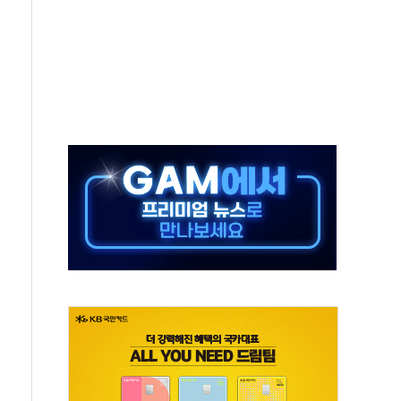
차 조사…'당정대 회의' 한동훈·방기선 수사도 속도
 절정…서울 한낮 39도
…30여분 만에 진화
연으로 형사사법 틀 바꿔…국민 불안감 가중"
억원…전년 比 21.2%↑
광…지역펀드 9·10호 확정
체 발사