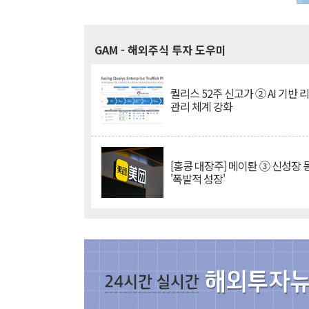
GAM
- 해외주식 투자 도우미
퀄리스 52주 신고가 ② AI 기반 
관리 체계 강화
[홍콩 대장주] 메이퇀 ③ 신성장
'폭발적 성장'