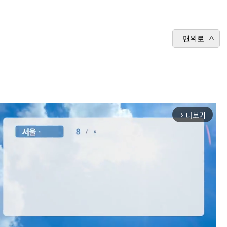
맨위로
더보기
arrow_forward_ios