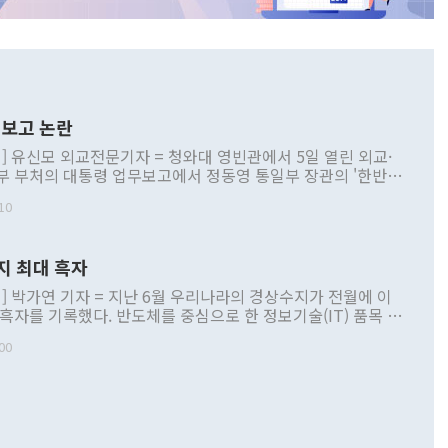
보고 논란
] 유신모 외교전문기자 = 청와대 영빈관에서 5일 열린 외교·
부 부처의 대통령 업무보고에서 정동영 통일부 장관의 '한반도
 구상'과 업무보고 발언이 논란을 빚고 있다. 이날 정 장관의
10
정부 내 조율을 거치지 않은 사안을 정책으로 추진하겠다고 공
는가 하면 사실 관계에 맞지 않은 설명도 있었다. 이재명 대통
로 신중을 기해 달라고 경고했고, 조현 외교부 장관은 '이상
지 최대 흑자
 근거한 비현실적 구상'이라는 비판을 내놨다. 그동안 정 장
책 관련 발언이 물의를 빚은 적은 여러 번 있지만 대통령과 유
] 박가연 기자 = 지난 6월 우리나라의 경상수지가 전월에 이
이 공개적으로 부정적 입장을 표명한 것은 이례적이다. 정 장
 흑자를 기록했다. 반도체를 중심으로 한 정보기술(IT) 품목 수
대북 접근법과 월권을 제어해야 한다는 목소리도 높아지고 있
간 상품수출이 처음으로 1000억달러를 넘어선 영향이다. [자
00
 따르
기자간담회를 하고 있다. [사진=통일부] 2026.07.23 ◆통일
 경상수지는 497억3000만달러 흑자로 집계됐다. 전월(386억
 넘어선 주장 정 장관은 이날 업무보고에서 '한반도 평화공존
)에 이어 두 달 연속 월간 기준 역대 최대 기록을 갈아치웠다.
 설명하면서 이재명 정부 2년차 핵심 과제로 상호 존중·평화
해 상반기 누적 경상수지 흑자는 1910억1000만달러를 기록
·핵 없는 한반도 등 3대 기본 방향을 제시했다. 정 장관은 "대
지 흑자를 견인한 것은 상품수지다. 6월 상품수지는 478억
언어는 멈춰야 한다"면서 주적 용어 대체를 주장했다. 지난 25