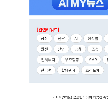
[관련키워드]
성장
전략
AI
성장률
원전
산업
금융
조성
벤처투자
우주항공
SMR
한국형
할당관세
초전도체
<저작권자(c) 글로벌리더의 지름길 종합