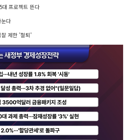
15대 프로젝트 뜬다
나눈다
 제한 '철퇴'