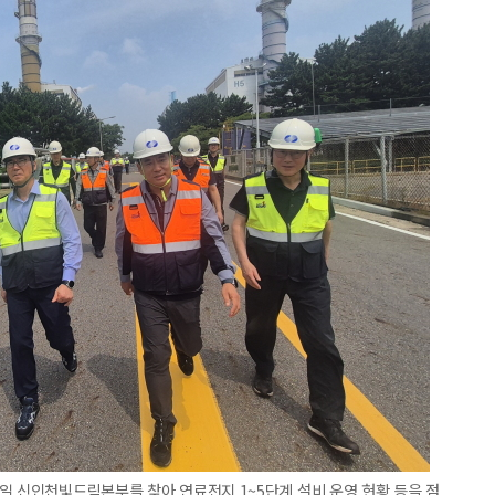
일 신인천빛드림본부를 찾아 연료전지 1~5단계 설비 운영 현황 등을 점