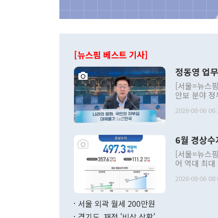
[뉴스핌 베스트 기사]
정동영 업무
[서울=뉴스핌
안보 분야 정
평화공존 발전
2026-08-06 06:
발언 중에는 
언한 것이 있
령은 공개적으
6월 경상수
주의적 희망에
관의 대북 정
[서울=뉴스핌
관 부처 장관
어 역대 최대
관의 무리한 
출 호조로 월
다. [정동영 통일부 장관이 지난달 23일 오후 서울 종로구 정부서울청사에
2026-08-06 08:
료=한국은행] 한국은행이 6일 발표한 '2026년 6월 국제수지(잠정)'에
서 취임 1주년 
면 지난 6월
부 장관 권한
1000만달러
서울 외곽 월세 200만원
발전 구상'을
이에 따라 올
적 갈등 해결
경기도, 재정 '비상 상황'