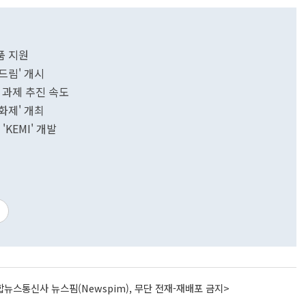
품 지원
드림' 개시
 과제 추진 속도
화제' 개최
KEMI' 개발
뉴스통신사 뉴스핌(Newspim), 무단 전재-재배포 금지>