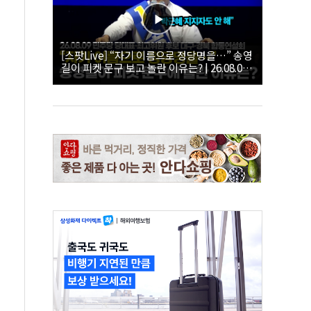
[스팟Live] “자기 이름으로 정당명을…” 송영
길이 피켓 문구 보고 놀란 이유는? | 26.08.09
더불어민주당 당대표·최고위원 후보 대구·경
북 합동연설회