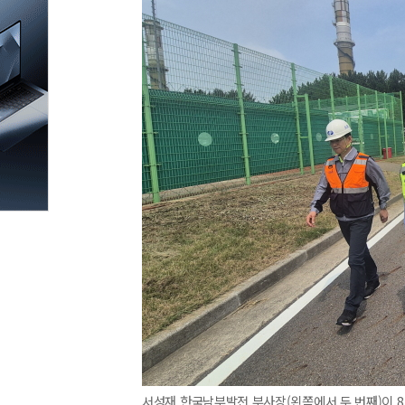
서성재 한국남부발전 부사장(왼쪽에서 두 번째)이 8