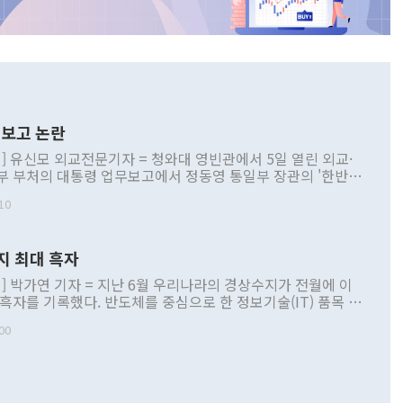
보고 논란
] 유신모 외교전문기자 = 청와대 영빈관에서 5일 열린 외교·
부 부처의 대통령 업무보고에서 정동영 통일부 장관의 '한반도
 구상'과 업무보고 발언이 논란을 빚고 있다. 이날 정 장관의
10
정부 내 조율을 거치지 않은 사안을 정책으로 추진하겠다고 공
는가 하면 사실 관계에 맞지 않은 설명도 있었다. 이재명 대통
로 신중을 기해 달라고 경고했고, 조현 외교부 장관은 '이상
지 최대 흑자
 근거한 비현실적 구상'이라는 비판을 내놨다. 그동안 정 장
책 관련 발언이 물의를 빚은 적은 여러 번 있지만 대통령과 유
] 박가연 기자 = 지난 6월 우리나라의 경상수지가 전월에 이
이 공개적으로 부정적 입장을 표명한 것은 이례적이다. 정 장
 흑자를 기록했다. 반도체를 중심으로 한 정보기술(IT) 품목 수
대북 접근법과 월권을 제어해야 한다는 목소리도 높아지고 있
간 상품수출이 처음으로 1000억달러를 넘어선 영향이다. [자
00
 따르
기자간담회를 하고 있다. [사진=통일부] 2026.07.23 ◆통일
 경상수지는 497억3000만달러 흑자로 집계됐다. 전월(386억
 넘어선 주장 정 장관은 이날 업무보고에서 '한반도 평화공존
)에 이어 두 달 연속 월간 기준 역대 최대 기록을 갈아치웠다.
 설명하면서 이재명 정부 2년차 핵심 과제로 상호 존중·평화
해 상반기 누적 경상수지 흑자는 1910억1000만달러를 기록
·핵 없는 한반도 등 3대 기본 방향을 제시했다. 정 장관은 "대