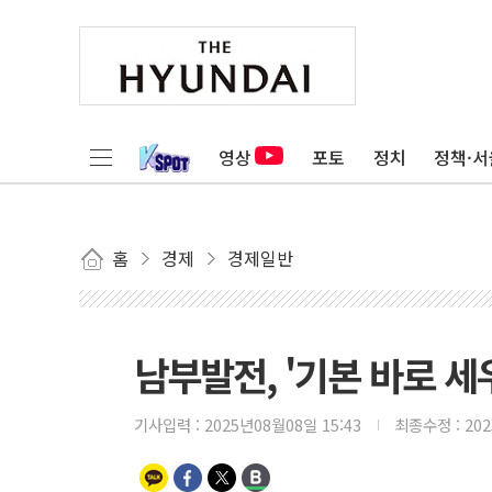
영상
포토
정치
정책·서
홈
경제
경제일반
남부발전, '기본 바로 세
기사입력 :
2025년08월08일 15:43
최종수정 :
20