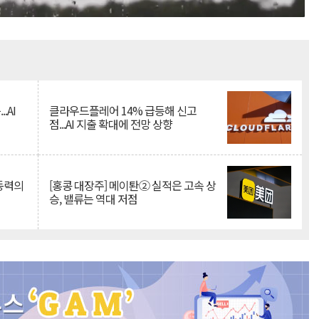
Mute
.AI
클라우드플레어 14% 급등해 신고
점...AI 지출 확대에 전망 상향
 동력의
[홍콩 대장주] 메이퇀② 실적은 고속 상
승, 밸류는 역대 저점