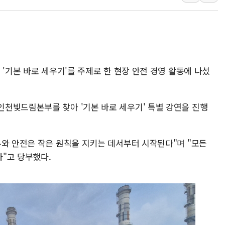
하나금융, 명동 소상공인에 
인천시 광복절 현수막 '태
병무청, 보충역 전면 손질…
홈플러스發 대형마트 판매,
 '기본 바로 세우기'를 주제로 한 현장 안전 경영 활동에 나섰
윤준병·이해민 의원, '정부
'호우·산사태 주의보' 울진 
천빛드림본부를 찾아 '기본 바로 세우기' 특별 강연을 진행
무와 안전은 작은 원칙을 지키는 데서부터 시작된다"며 "모든
"고 당부했다.