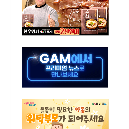
'행복상자' 전달
극기 거꾸로' 논란…이틀만에 철거
 예술·체육요원 최대 33% 감축
 역대 최대폭 감소한 9.4%↓…유통업계 양극화 심화
 특사'로 콜롬비아 대통령 취임식 참석
시간당 30mm 강한 비...호우 피해 없어