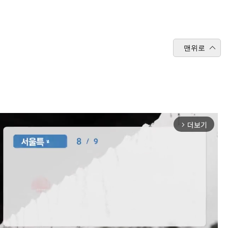
맨위로
더보기
arrow_forward_ios