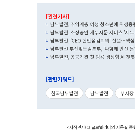
[관련기사]
남부발전, 취약계층 여성 청소년에 위생용
남부발전, 소상공인 세무자문 서비스 '세무
남부발전, 'CEO 현안점검회의' 신설…핵심
남부발전 부산빛드림본부, '다함께 안전 문
남부발전, 공공기관 첫 범용 생성형 AI 챗봇 '
[관련키워드]
한국남부발전
남부발전
부사장
<저작권자(c) 글로벌리더의 지름길 종합