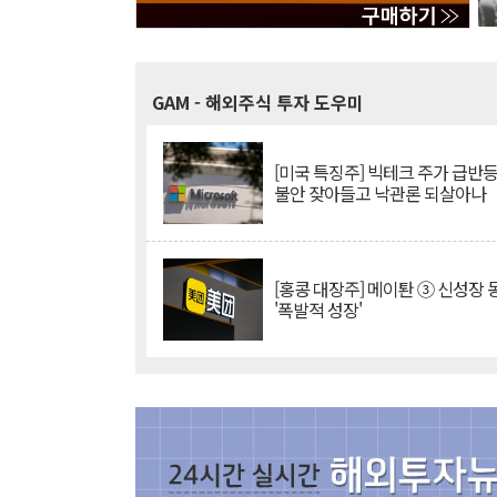
GAM
- 해외주식 투자 도우미
[미국 특징주] 빅테크 주가 급반등..
불안 잦아들고 낙관론 되살아나
[홍콩 대장주] 메이퇀 ③ 신성장
'폭발적 성장'