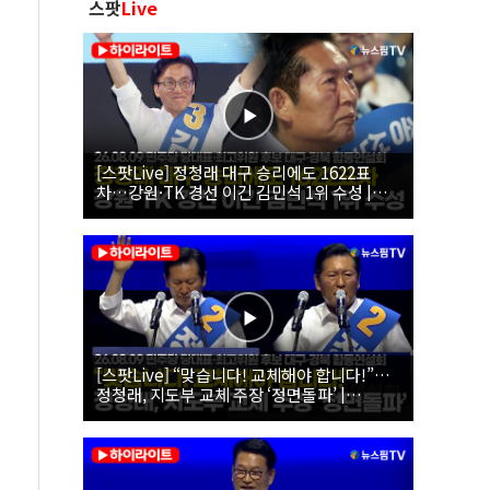
스팟
Live
[스팟Live] 정청래 대구 승리에도 1622표
차…강원·TK 경선 이긴 김민석 1위 수성 |
26.08.09 더불어민주당 당대표·최고위원 후
보 대구·경북 합동연설회
[스팟Live] “맞습니다! 교체해야 합니다!”…
정청래, 지도부 교체 주장 ‘정면돌파’ |
26.08.09 더불어민주당 당대표·최고위원 후
보 대구·경북 합동연설회