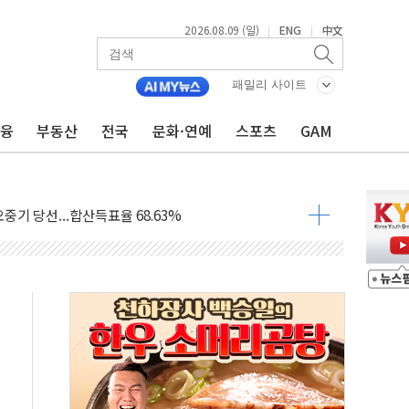
2026.08.09 (일)
ENG
中文
|
|
.'두천~하당'·'올미골교' 차량 통행 선제 제한
고 발생…작업자 1명 숨져
패밀리 사이트
철강 AI융합실증센터' 들어선다
금융
부동산
전국
문화·연예
스포츠
GAM
대 숨진 채 발견...경찰, 조사 중
.48%p 차 선두 유지...金 46.01% vs 鄭 44.53%
기 당선...합산득표율 68.63%
해 10대 구속…범행 후 반려견도 죽여
 정청래에 승리…金 48.54% vs 鄭 44.40%
경선 결과...김민석 48.54% 정청래 44.40%
발표...김민석 47.37% 정청래 45.71% 송영길 6.92%
발표...정청래 47.82% 김민석 46.35% 송영길 5.83%
발표...김민석 50.30% 정청래 41.94% 송영길 7.76%
객 400명 맞이…"마음 잇는 시간 되길"
 지급 확정되나…재상고 앞두고 막판 셈법