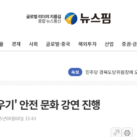
125mm 폭우 쏟아진 울진..
평택 진위면 공장서 질식사
포항 블루밸리 국가산단에 '
울
경제
사회
글로벌·중국
해외투자
산업
증권·
상주 낙동강 선착장 하류서 50
[종합] 김민석, 정청래에 누적 1
민주당 경북도당위원장에 오중
인천서 말다툼 중 어머니 살
속보
김민석, 강원·대구·경북 경선서
[속보] 민주, 강원·대구·경북 
[속보] 민주, 경북 경선 결과 
우기' 안전 문화 강연 진행
[속보] 민주, 대구 경선 결과 
[속보] 민주, 강원 경선 결과 
25년08월08일 15:43
정재헌 CEO, SKT 장기고
가
가
최태원, 노소영에 9440억