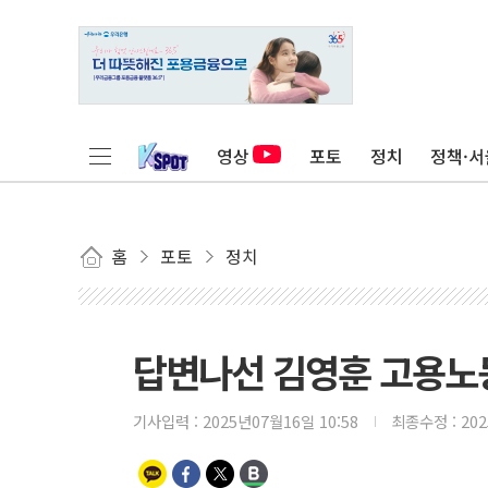
영상
포토
정치
정책·서
홈
포토
정치
답변나선 김영훈 고용노
기사입력 :
2025년07월16일 10:58
최종수정 :
20