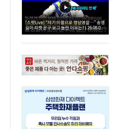
[스팟Live] “자기 이름으로 정당명을…” 송영
길이 피켓 문구 보고 놀란 이유는? | 26.08.09
더불어민주당 당대표·최고위원 후보 대구·경
북 합동연설회