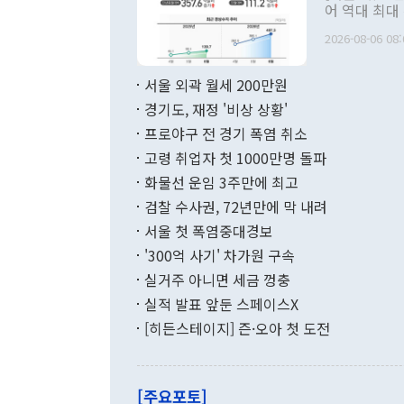
관 부처 장관
어 역대 최대
관의 무리한 
출 호조로 월
다. [정동영 통일부 장관이 지난달 23일 오후 서울 종로구 정부서울청사에
2026-08-06 08:
료=한국은행] 한국은행이 6일 발표한 '2026년 6월 국제수지(잠정)'에
서 취임 1주년 
면 지난 6월
부 장관 권한
1000만달러
서울 외곽 월세 200만원
발전 구상'을
이에 따라 올
적 갈등 해결
경기도, 재정 '비상 상황'
했다. 경상수
결과 혐오의 
9000만달러
프로야구 전 경기 폭염 취소
년간의 CVI
지 기준 상품
고령 취업자 첫 1000만명 돌파
무너졌다고도 
며 월간 기준
현실을 바꾸는
달러로 38.
화물선 운임 3주만에 최고
를 평화 체제
196.9% 급
검찰 수사권, 72년만에 막 내려
함께 4자 대
수출은 160
지만 이 대통
서울 첫 폭염중대경보
(18.6%) 
화공존 정책이
했다. 통관 기
'300억 사기' 차가원 구속
다"고 지적했
(16.4%)
투리가 잡혀 
실거주 아니면 세금 껑충
월(-10억9
쁜 상황이 초
증가와 유류할
실적 발표 앞둔 스페이스X
9·19 군사
기록했지만 
[히든스테이지] 즌·오아 첫 도전
"우리의 선의
로 전환됐다.
으로 약간의 의문
를 기록해 전
관은 업무보고
는 배당수입
주의에 근거한
줄면서 25억
[주요포토]
라며 "여러분