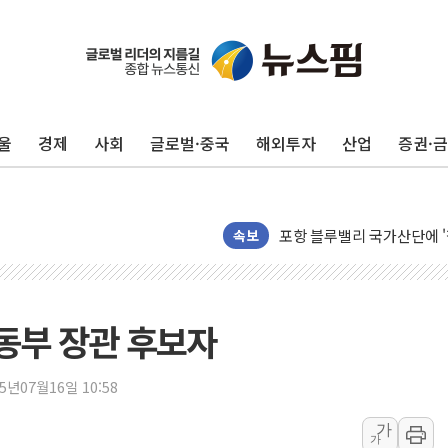
울
경제
사회
글로벌·중국
해외투자
산업
증권·
평택 진위면 공장서 질식사
포항 블루밸리 국가산단에 '
상주 낙동강 선착장 하류서 50
속보
[종합] 김민석, 정청래에 누적 '
민주당 경북도당위원장에 오중
인천서 말다툼 중 어머니 살
동부 장관 후보자
김민석, 강원·대구·경북 경선서
[속보] 민주, 강원·대구·경북 
25년07월16일 10:58
[속보] 민주, 경북 경선 결과 
가
가
[속보] 민주, 대구 경선 결과 