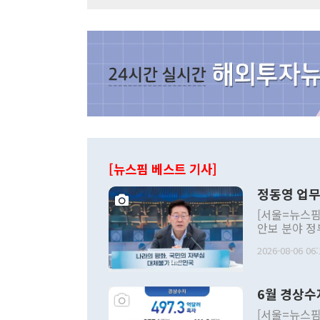
[뉴스핌 베스트 기사]
정동영 업무
[서울=뉴스핌
안보 분야 정
평화공존 발전
2026-08-06 06:
발언 중에는 
언한 것이 있
령은 공개적으
6월 경상수
주의적 희망에
관의 대북 정
[서울=뉴스핌