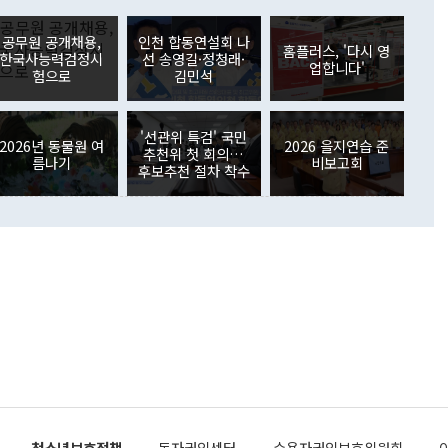
러 증가해 월간 기준 역대 최대 증가 폭을 기록했다. 종전 최대
아 블라디보스토크에서 열리는 '동방경제포럼(EEF)'을 언급하
월(369억9000만달러)을 넘어선 것이다. 직접투자에서는 내국
원에서 (참석을) 검토하고 있다"고 발언한 데 대해서도 조 장관
가 80억1000만달러, 외국인의 국내투자가 46억3000만달러
공무원 공개채용,
인천 합동연설회 나
외교부의 몫"이라며 "아직 거기까지 진도가 나가지 않았다"고
홈플러스, '다시 영
. 증권투자에서는 외국인의 국내 주식 매도세가 이어졌다. 외
한국사능력검정시
선 송영길·정청래·
업합니다'
장관이 이날 소개한 대북 구상과 설명은 정부 내 조율을 거치지
주식 투자는 차익실현 매도 등의 영향으로 316억1000만달러
험으로
김민석
서 문제가 있다. 특히 주적 표현 대체와 국호 사용, 9·19 군
(-310억5000만달러)에 이어 역대 최대 순매도 기록을 다시
 4자회담 추진 등은 통일부 장관이 결정할 사안이 아니어서 월
국인의 국내 채권투자는 세계국채지수(WGBI) 자금 유입에도
이 나오고 있다. 이 대통령은 정 장관의 업무보고를 듣고 난
도래 영향으로 증가 폭이 줄어든 52억9000만달러를 기록했
'선관위 특검' 국민
무보고에 발표했다고 승인난 건 아니다"라고 재차 확인했다. 정
2026년 동물원 여
2026 을지연습 준
 해외 증권투자는 주식을 중심으로 35억6000만달러 증가했
추천위 첫 회의…
름나기
비보고회
통은 "정 장관의 발언 내용은 대부분 국가안전보장회의(NSC)
newspim.com
후보추천 절차 착수
된 사안이 아닌 정 장관의 개인적 생각에 가깝다"며 "안보 관
이 정부의 공식 정책이 아닌 사안을 추진하겠다고 업무보고를
 면전에서 '국군통수권자가 나서야 한다'고 주장한 것은 심각
 5일 청와대 영빈관에서 열린 통일
 외교 안보 부처 업무보고에서 발언하고 있다. [사진=청와대]
장이 현 시점에서 이미 참고가 될 수 없는 과거의 경험 또는 사
식에 기반하고 있다는 것이다. 정 장관이 주장하는 구상은 급
 있는 북한의 전략과 한반도 및 국제 정세를 전혀 반영하지
 비판이 제기되고 있다. 정 장관이 "흘러간 선(先)비핵화만
현실을 바꾸지 못한다"고 언급한 것은 지금까지의 대북 접근
 있다. 북핵 위기 발발 이후 지금까지 모든 핵 협상에서 한국
북한에 선비핵화를 공식적으로 요구한 적이 없기 때문이다. 지
 협상은 북한의 비핵화 조치에 한·미가 상응하는 대가를 제
청소년보호정책
독자권익센터
수용자권익보호위원회