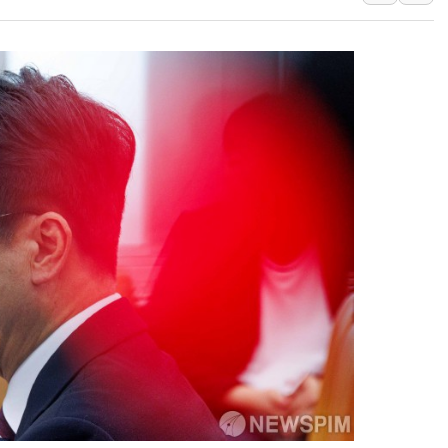
[속보] 민주, 강원 경선 결과 
정재헌 CEO, SKT 장기고
최태원, 노소영에 9440억
하나금융, 명동 소상공인에 
인천시 광복절 현수막 '태
병무청, 보충역 전면 손질…
홈플러스發 대형마트 판매,
윤준병·이해민 의원, '정부
'호우·산사태 주의보' 울진 
여야, 황희 '버스 하우스' 공