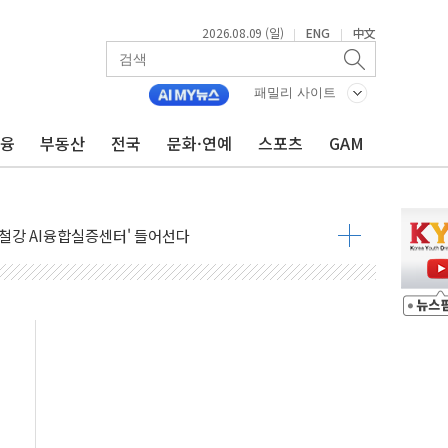
2026.08.09 (일)
ENG
中文
|
|
패밀리 사이트
금융
부동산
전국
문화·연예
스포츠
GAM
고 발생…작업자 1명 숨져
철강 AI융합실증센터' 들어선다
대 숨진 채 발견...경찰, 조사 중
1.48%p' 차 선두 유지...金 46.01% vs 鄭 44.53%
기 당선...합산득표율 68.63%
해 10대 구속…범행 후 반려견도 죽여
 정청래에 승리…金 48.54% vs 鄭 44.40%
경선 결과...김민석 48.54% 정청래 44.40%
발표...김민석 47.37% 정청래 45.71% 송영길 6.92%
발표...정청래 47.82% 김민석 46.35% 송영길 5.83%