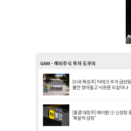
GAM
- 해외주식 투자 도우미
[미국 특징주] 빅테크 주가 급반등..
불안 잦아들고 낙관론 되살아나
[홍콩 대장주] 메이퇀 ③ 신성장
'폭발적 성장'