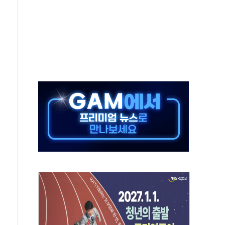
발표...김민석 50.30% 정청래 41.94% 송영길 7.76%
객 400명 맞이…"마음 잇는 시간 되길"
 지급 확정되나…재상고 앞두고 막판 셈법
'행복상자' 전달
극기 거꾸로' 논란…이틀만에 철거
 예술·체육요원 최대 33% 감축
 역대 최대폭 감소한 9.4%↓…유통업계 양극화 심화
 특사'로 콜롬비아 대통령 취임식 참석
시간당 30mm 강한 비...호우 피해 없어
방…野 "청년 우롱 기괴" vs 與 "송구한 해프닝"