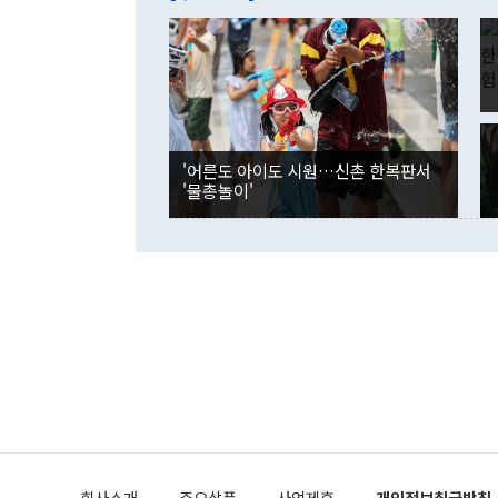
억1000만달
이 9월 러시
였던 올해 3
며 "정부 차
인의 해외투자
은 "그것은 
각각 증가했다
잘랐다. 정 
국인의 국내 
않았다는 점에
감소하며 전월
사합의 복원,
경신했다. 외
권이라는 지적
분기 말 만기
뒤 "여기 업
다. 내국인의
'어른도 아이도 시원…신촌 한복판서
부의 한 소식
다. eoyn2@
'물총놀이'
를 거쳐 결정
련 부처 장관
하고 대통령의
한 문제"라고 지적했다. 이재명 대통령이
외교 국방 등
2026.08.05 ◆시대착오적 접근, 대북 인식 오류 더욱 문제인 것은 정 장관
의 이같은 주
실과 다른 인
격히 변화하고
못하고 있다는
되뇌는 것은 
법을 호도하고
이나 미국은 
금까지의 북핵
회사소개
주요상품
사업제휴
개인정보취급방침