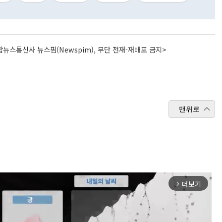
뉴스통신사 뉴스핌(Newspim), 무단 전재-재배포 금지>
맨위로
더보기
arrow_forward_ios