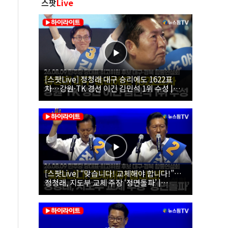
스팟
Live
[스팟Live] 정청래 대구 승리에도 1622표
차…강원·TK 경선 이긴 김민석 1위 수성 |
26.08.09 더불어민주당 당대표·최고위원 후
보 대구·경북 합동연설회
[스팟Live] “맞습니다! 교체해야 합니다!”…
정청래, 지도부 교체 주장 ‘정면돌파’ |
26.08.09 더불어민주당 당대표·최고위원 후
보 대구·경북 합동연설회