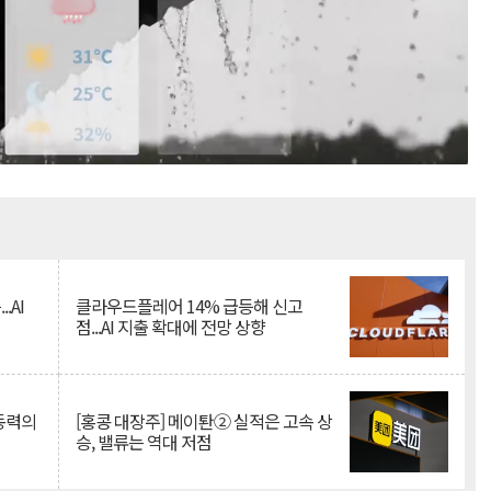
Mute
.AI
클라우드플레어 14% 급등해 신고
점...AI 지출 확대에 전망 상향
 동력의
[홍콩 대장주] 메이퇀② 실적은 고속 상
승, 밸류는 역대 저점