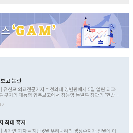
보고 논란
] 유신모 외교전문기자 = 청와대 영빈관에서 5일 열린 외교·
부 부처의 대통령 업무보고에서 정동영 통일부 장관의 '한반도
 구상'과 업무보고 발언이 논란을 빚고 있다. 이날 정 장관의
10
정부 내 조율을 거치지 않은 사안을 정책으로 추진하겠다고 공
는가 하면 사실 관계에 맞지 않은 설명도 있었다. 이재명 대통
로 신중을 기해 달라고 경고했고, 조현 외교부 장관은 '이상
지 최대 흑자
 근거한 비현실적 구상'이라는 비판을 내놨다. 그동안 정 장
책 관련 발언이 물의를 빚은 적은 여러 번 있지만 대통령과 유
] 박가연 기자 = 지난 6월 우리나라의 경상수지가 전월에 이