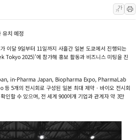
가
특정 정치인 측근 포항시 정책특보 내정설...포항시 '시끌'
가
李 "해남 태양광, 대한민국 다음 100년 밑거름…수도권 집
李 대통령, '6시간 마라톤 부동산 2차 회의' 주재… "전폭
 유치 예정
트럼프, 中 겨냥 폴리실리콘 관세 15% 부과…美 태양광주
[사진] 빈살만과 에르도안의 만남
오가 이달 9일부터 11일까지 사흘간 일본 도쿄에서 진행되는
이란와이어 "이란 최고지도자 위독…곧 사망해도 놀랍지 
eek Tokyo 2025)'에 참가해 홍보 활동과 비즈니스 미팅을 진
 in-Pharma Japan, Biopharma Expo, PharmaLab
tion Expo 등 5개의 전시회로 구성된 일본 최대 제약ㆍ바이오 전시회
확인할 수 있으며, 전 세계 900여개 기업과 관계자 약 3만