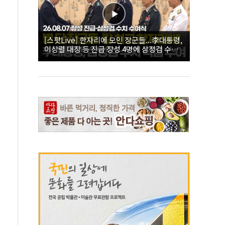
[스팟Live] 한자리에 모인 장군들...李대통령,
이상렬 대장 등 진급 장성 4명에 삼정검 수치
직접 수여｜26.08.07 장성 진급·삼정검 수치
수여식