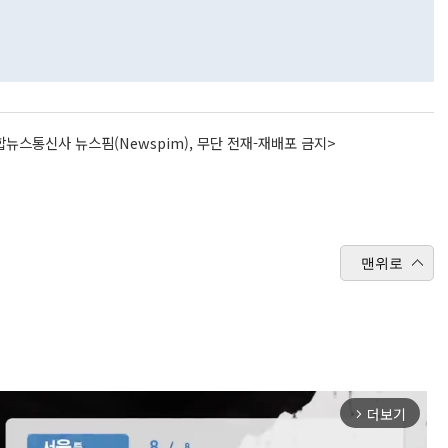
뉴스통신사 뉴스핌(Newspim), 무단 전재-재배포 금지>
맨위로
더보기
arrow_forward_ios