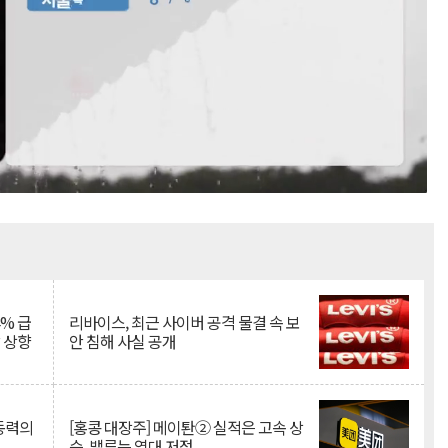
Mute
% 급
리바이스, 최근 사이버 공격 물결 속 보
망 상향
안 침해 사실 공개
 동력의
[홍콩 대장주] 메이퇀② 실적은 고속 상
승, 밸류는 역대 저점