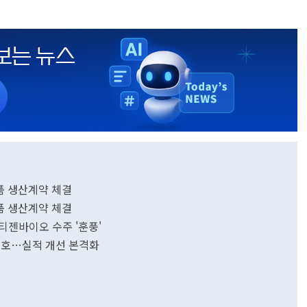
품 생산계약 체결
품 생산계약 체결
티젠바이오 수주 '훈풍'
신호…실적 개선 본격화