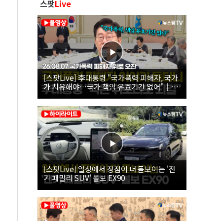
스팟
Live
[스팟Live] 李대통령 "국가폭력 피해자, 국가
가 치유해야…국가 책임 유효기간 없어"｜
26.08.07 국가폭력 피해자 위로 오찬
[스팟Live] 일상에서 장점이 더 돋보이는 '전
기 패밀리 SUV' 볼보 EX90