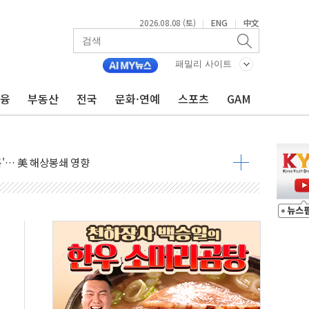
2026.08.08 (토)
ENG
中文
|
|
낮아지며 상승… STOXX 600 지수는 나흘 연속 최고치
세
패밀리 사이트
엘·이란 위협에 맞설 자체 억지력 강화
금융
부동산
전국
문화·연예
스포츠
GAM
동
톱'… 美 해상봉쇄 영향
각
체주 '활짝'
스닥 선물 1%대 상승
상 기대 후퇴
·태양광주↑ VS 트레이드데스크·웬디스↓
 끝까지 찾겠다"