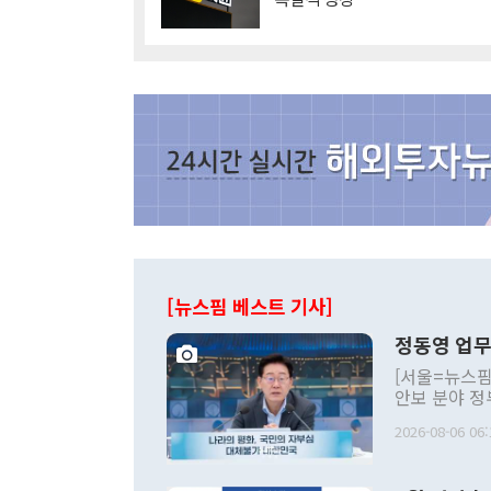
[뉴스핌 베스트 기사]
정동영 업무
[서울=뉴스핌
안보 분야 정
평화공존 발전
2026-08-06 06:
발언 중에는 
언한 것이 있
령은 공개적으