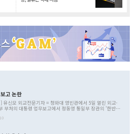
보고 논란
] 유신모 외교전문기자 = 청와대 영빈관에서 5일 열린 외교·
부 부처의 대통령 업무보고에서 정동영 통일부 장관의 '한반도
 구상'과 업무보고 발언이 논란을 빚고 있다. 이날 정 장관의
10
정부 내 조율을 거치지 않은 사안을 정책으로 추진하겠다고 공
는가 하면 사실 관계에 맞지 않은 설명도 있었다. 이재명 대통
로 신중을 기해 달라고 경고했고, 조현 외교부 장관은 '이상