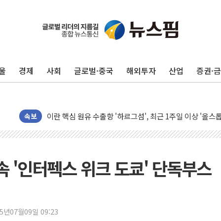
유럽증시, 美 고용 예상 밖 부진에 연준 금리 인상 가능성 
미 연준 매파 기세 꺾이나…고용 감소에 9월 동결 전망 우
[종합] 이슬람 수니파 3국, '공동방위협정' 체결… 이스라
울
경제
사회
글로벌·중국
해외투자
산업
증권·
트럼프, 백신·자폐증 행정명령 검토…"이르면 다음 주"
美 항소법원, 백악관 무도회장 공사 중단 명령…트럼프 제
이란 핵심 원유 수출항 '하르그섬', 최근 1주일 이상 '올스
美 고용 쇼크에 엔화 장중 급등…시장은 "또 개입했나" 촉
속보
[AI MY 뉴스] 뉴욕 반도체주 프리뷰...美 고용 쇼크에 반도
뉴욕증시 프리뷰, 美 고용 쇼크에 금리 인상 우려 후퇴…나
[종합] 美 7월 고용 2만3000명 감소 '쇼크'…9월 금리 인
속 '인터펙스 위크 도쿄' 단독부스
[사진] 이슬람 수니파 3개국, 공동방위협정 체결
뉴욕증시 개장 전 특징주...아틀라시안·클라우드플레어
보훈부, 미 DPAA와 MOU… "6·25 미군 실종자 7359명
25년07월09일 09:23
트럼프 "금리 내려야"…파월 때와 달리 워시엔 톤 낮춰