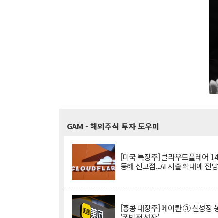
GAM
- 해외주식 투자 도우미
[미국 특징주] 클라우드플레어 14
등해 신고점...AI 지출 확대에 전
[홍콩 대장주] 메이퇀 ③ 신성장
'폭발적 성장'