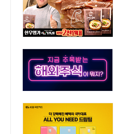
중 완화 전환점"
적 공급 확대·속도전 총력"
 급등
않아"