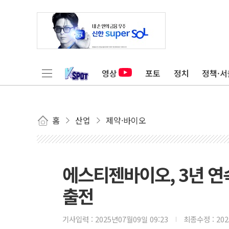
영상
포토
정치
정책·서
홈
산업
제약·바이오
에스티젠바이오, 3년 연
출전
기사입력 :
2025년07월09일 09:23
최종수정 :
20