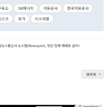
주유소
SK에너지
석유공사
한국석유공사
리스크
유가
이스라엘
뉴스통신사 뉴스핌(Newspim), 무단 전재-재배포 금지>
맨위로