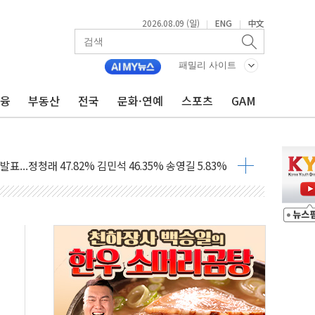
2026.08.09 (일)
ENG
中文
|
|
패밀리 사이트
금융
부동산
전국
문화·연예
스포츠
GAM
고 발생…작업자 1명 숨져
철강 AI융합실증센터' 들어선다
대 숨진 채 발견...경찰, 조사 중
.48%p 차 선두 유지...金 46.01% vs 鄭 44.53%
기 당선...합산득표율 68.63%
해 10대 구속…범행 후 반려견도 죽여
 정청래에 승리…金 48.54% vs 鄭 44.40%
경선 결과...김민석 48.54% 정청래 44.40%