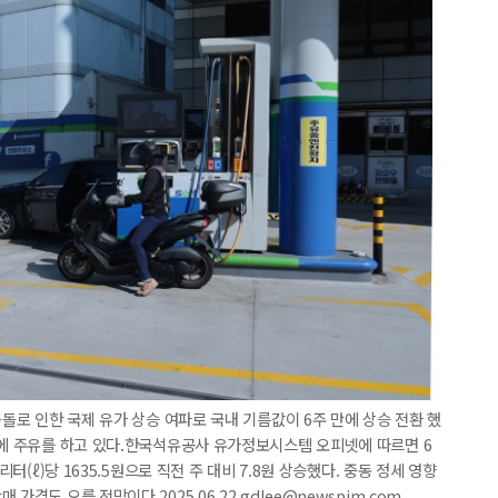
충돌로 인한 국제 유가 상승 여파로 국내 기름값이 6주 만에 상승 전환 했
량에 주유를 하고 있다.한국석유공사 유가정보시스템 오피넷에 따르면 6
리터(ℓ)당 1635.5원으로 직전 주 대비 7.8원 상승했다. 중동 정세 영향
격도 오를 전망이다.2025.06.22 gdlee@newspim.com