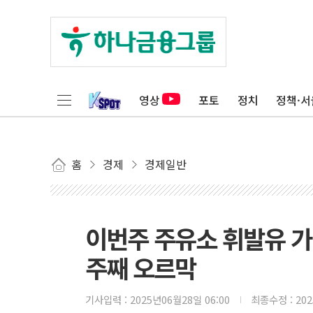
영상
포토
정치
정책·서
홈
경제
경제일반
이번주 주유소 휘발유 가격
주째 오르막
기사입력 :
2025년06월28일 06:00
최종수정 :
20