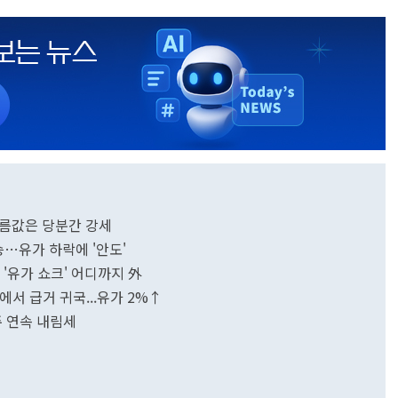
 기름값은 당분간 강세
승…유가 하락에 '안도'
파 '유가 쇼크' 어디까지 外
에서 급거 귀국...유가 2%↑
주 연속 내림세