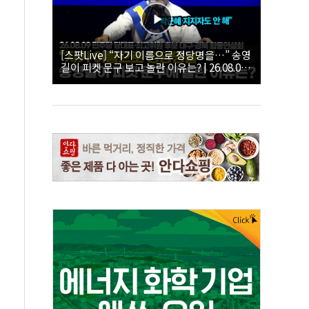
[스팟Live] “자기 이름으로 정당명을…” 송영
길이 피켓 문구 보고 놀란 이유는? | 26.08.09
더불어민주당 당대표·최고위원 후보 대구·경
북 합동연설회