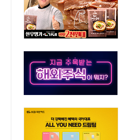
발표...김민석 47.37% 정청래 45.71% 송영길 6.92%
발표...정청래 47.82% 김민석 46.35% 송영길 5.83%
발표...김민석 50.30% 정청래 41.94% 송영길 7.76%
객 400명 맞이…"마음 잇는 시간 되길"
 지급 확정되나…재상고 앞두고 막판 셈법
'행복상자' 전달
극기 거꾸로' 논란…이틀만에 철거
 예술·체육요원 최대 33% 감축
 역대 최대폭 감소한 9.4%↓…유통업계 양극화 심화
 특사'로 콜롬비아 대통령 취임식 참석
시간당 30mm 강한 비...호우 피해 없어
방…野 "청년 우롱 기괴" vs 與 "송구한 해프닝"