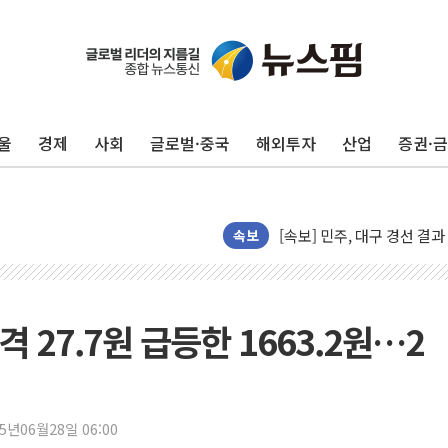
울
경제
사회
글로벌·중국
해외투자
산업
증권·
평택 진위면 공장서 질식사
속보
포항 블루밸리 국가산단에 '
상주 낙동강 선착장 하류서 50
[종합] 김민석, 정청래에 누적 1
 27.7원 급등한 1663.2원…2
민주당 경북도당위원장에 오중
인천서 말다툼 중 어머니 살
김민석, 강원·대구·경북 경선서
25년06월28일 06:00
[속보] 민주, 강원·대구·경북 