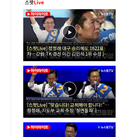
스팟
Live
[스팟Live] 정청래 대구 승리에도 1622표
차…강원·TK 경선 이긴 김민석 1위 수성 |
26.08.09 더불어민주당 당대표·최고위원 후
보 대구·경북 합동연설회
[스팟Live] “맞습니다! 교체해야 합니다!”…
정청래, 지도부 교체 주장 ‘정면돌파’ |
26.08.09 더불어민주당 당대표·최고위원 후
보 대구·경북 합동연설회