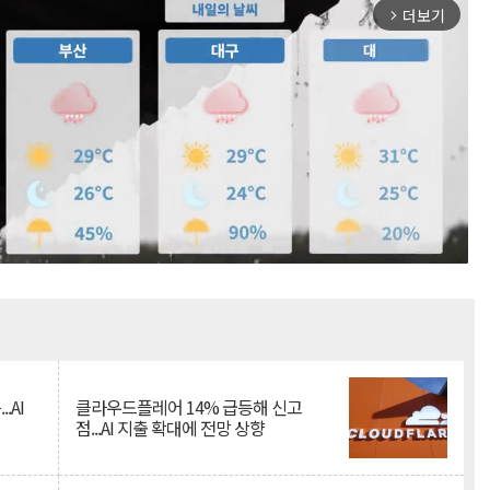
더보기
arrow_forward_ios
Mute
.AI
클라우드플레어 14% 급등해 신고
점...AI 지출 확대에 전망 상향