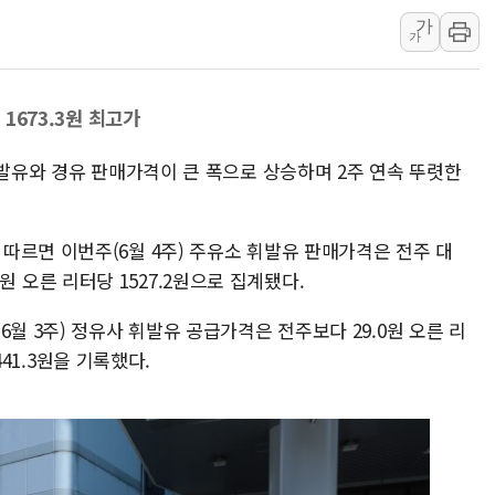
가
[속보] 민주, 경북 경선 결과 
가
[속보] 민주, 대구 경선 결과 
[속보] 민주, 강원 경선 결과 
 1673.3원 최고가
정재헌 CEO, SKT 장기고
최태원, 노소영에 9440억
휘발유와 경유 판매가격이 큰 폭으로 상승하며 2주 연속 뚜렷한
하나금융, 명동 소상공인에 
인천시 광복절 현수막 '태
따르면 이번주(6월 4주) 주유소 휘발유 판매가격은 전주 대
병무청, 보충역 전면 손질…
9.0원 오른 리터당 1527.2원으로 집계됐다.
홈플러스發 대형마트 판매,
윤준병·이해민 의원, '정부
월 3주) 정유사 휘발유 공급가격은 전주보다 29.0원 오른 리
441.3원을 기록했다.
'호우·산사태 주의보' 울진 
여야, 황희 '버스 하우스' 공