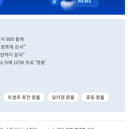
스닥 800 돌파
트럼프에 감사"
위반하지 말라"
식에 105K 위로 '껑충'
트럼프 휴전 환율
달러원 환율
중동 환율