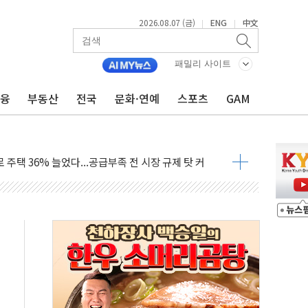
2026.08.07 (금)
ENG
中文
|
|
패밀리 사이트
금융
부동산
전국
문화·연예
스포츠
GAM
 몇 년 내 NATO 결속력 시험하려 한정적 침공 가능성"
에 3.5조원 투입키로...'에너지 자립' 일환
주택 36% 늘었다...공급부족 전 시장 규제 탓 커
AI 기업 Audission Oy와 운영 파트너십 체결
전면 개발"…서리풀2구역 갈등, 협의 테이블에
후변화가 바꾼 대한민국 여름
부산 돌려차기 발언' 논란 서범수·진종오 징계절차 개시
 하마
2분 만에 주불 진화...인명피해 없어
모 압류재산 1506건 공매