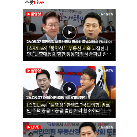
스팟
Live
[스팟Live] *풀영상* "부동산 지옥 고집한다
면!"...李대통령 향한 장동혁의 서슬퍼런 일갈
| 26.08.07 국민의힘 부동산정책 정상화 특별
위원회 전체회의
[스팟Live] *풀영상* 한병도 “국민의힘, 말로
만 주택 공급…공급 법안 처리 협조하라”｜
26.08.07 더불어민주당 원내대책회의