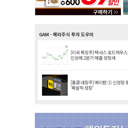
GAM
- 해외주식 투자 도우미
[미국 특징주] 텍사스 로드하우스
인상에 2분기 매출 성장세
[홍콩 대장주] 메이퇀 ③ 신성장
'폭발적 성장'