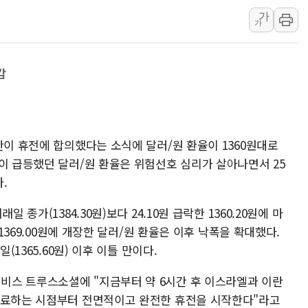
[시승기] 공간·승차감
가
가
가오픈한 홈플러스
돌아온 홈플러스
감
[종합] 청도 흥선리 
한미 법카 제보자 "
라인게임즈, '콰이어트
에어로케이항공, 청주
란이 휴전에 합의했다는 소식에 달러/원 환율이 1360원대로
네이버, AI 브리핑 
이 급등했던 달러/원 환율은 위험선호 심리가 살아나면서 25
SKT, '8월 월간 럭
.
LG헬로비전 '헬로모
 종가(1384.30원)보다 24.10원 급락한 1360.20원에 마
 1369.00원에 개장한 달러/원 환율은 이후 낙폭을 확대했다.
(1365.60원) 이후 이틀 만이다.
비스 트루스소셜에 "지금부터 약 6시간 후 이스라엘과 이란
종료하는 시점부터 전면적이고 완전한 휴전을 시작한다"라고