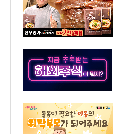
 잡은 볼보 EX90…'올 터치'는 호불호
야산 산불 1시간36분만에 주불진화....인명피해 없어
신동국과 무관…자료는 전·현직 직원으로부터 확보"
' 테스트 참가자 3만 명 돌파
-중국 청두 노선 운항허가 취득...중국 노선 다변화
도입 후 블로그 창작자 지원 규모 2배 확대
키 페스타' 실시...휴대폰 결제 최대 6000원 할인
바일', 교보문고 제휴 전자책 요금제 출시