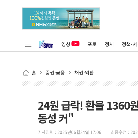
영상
포토
정치
정책·서
홈
증권·금융
채권·외환
24원 급락! 환율 1360
동성 커"
기사입력 :
2025년06월24일 17:06
최종수정 :
20