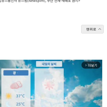
뉴스통신사 뉴스핌(Newspim), 무단 전재-재배포 금지>
맨위로
더보기
arrow_forward_ios