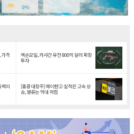
Mute
, 가격
엑손모빌, 카샤간 유전 800억 달러 확장
투자
 동력의
[홍콩 대장주] 메이퇀② 실적은 고속 상
승, 밸류는 역대 저점