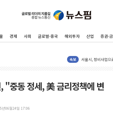
울
경제
사회
글로벌·중국
해외투자
산업
증권·
美 정보 당국 "푸틴,
인도, 바이오가스 생산
서울시, 정비사업으로 
속보
신인류콘텐츠, 핀란드 
"일부 존치" vs "
[AI 카드뉴스] 기
원, "중동 정세, 美 금리정책에 변
국민의힘 윤리위, '
수박으로 여름 나는
전남광주 구례 산불 3
25년06월24일 17:06
캠코, 5918억원 규