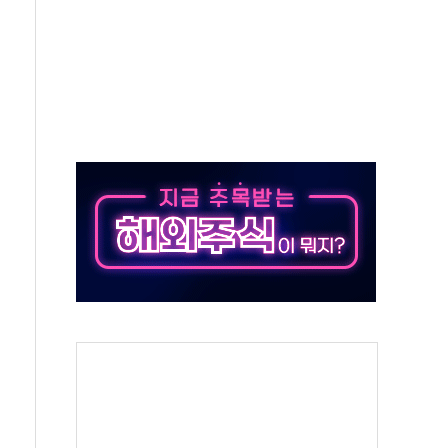
최고치
 요구
낮아지며 상승… STOXX 600 지수는 나흘 연속 최고치
세