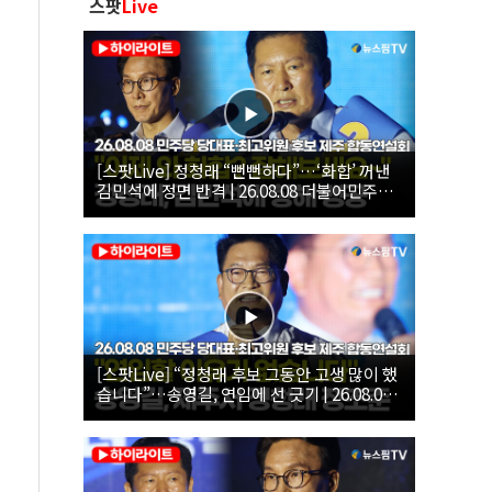
스팟
Live
[스팟Live] 정청래 “뻔뻔하다”…‘화합’ 꺼낸
김민석에 정면 반격 | 26.08.08 더불어민주당
당대표·최고위원 후보 제주 합동연설회
[스팟Live] “정청래 후보 그동안 고생 많이 했
습니다”…송영길, 연임에 선 긋기 | 26.08.08
더불어민주당 당대표·최고위원 후보 제주 합
동연설회