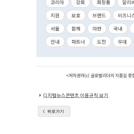
코리아
강화
화장품
알리
지원
보호
브랜드
비즈니
서울
함께
마련
국내
안내
파트너
도전
무대
<저작권자(c) 글로벌리더의 지름길 종합
디지털뉴스콘텐츠 이용규칙 보기
뒤로가기