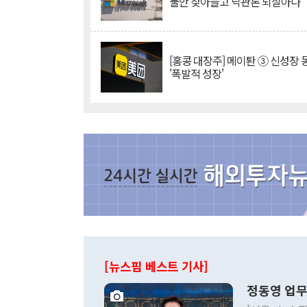
불안 잦아들고 낙관론 되살아나
[홍콩 대장주] 메이퇀 ③ 신성장
'폭발적 성장'
[뉴스핌 베스트 기사]
정동영 업무