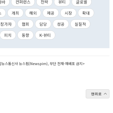
바바
컨퍼런스
전략
뷰티
글로벌
스
개최
해외
제공
시장
확대
참가자
협회
담당
성공
실질적
피치
동향
K-뷰티
뉴스통신사 뉴스핌(Newspim), 무단 전재-재배포 금지>
맨위로