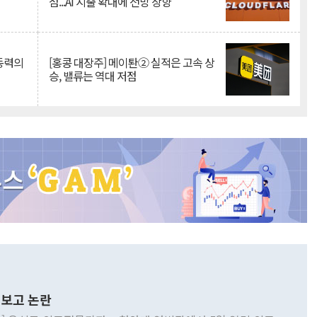
점...AI 지출 확대에 전망 상향
 동력의
[홍콩 대장주] 메이퇀② 실적은 고속 상
승, 밸류는 역대 저점
보고 논란