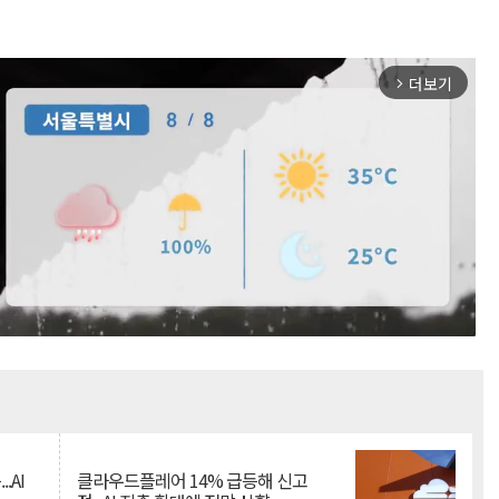
더보기
arrow_forward_ios
Mute
.AI
클라우드플레어 14% 급등해 신고