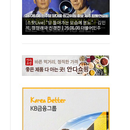
[스팟Live] “당 돌아가는 모습에 분노”…김민
석, 정청래와 신경전 | 26.08.08 더불어민주당
당대표·최고위원 후보 제주 합동연설회