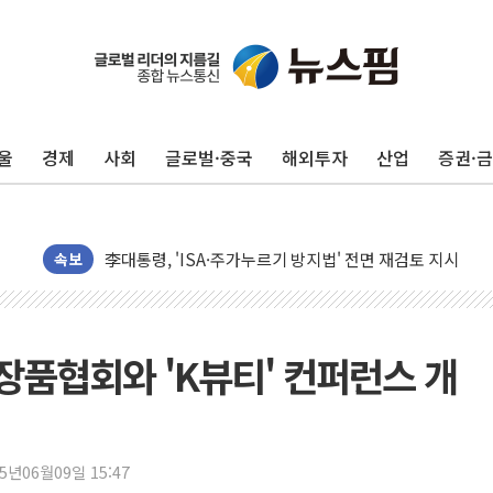
연일 폭염에 온열질환 사망 23명…정부, 비상대응기구 가
中 전방위 아파트 부양, 수도 베이징도 부동산 규제 철폐
인제 용대리 계곡서 수위 상승으로 피서객 7명 고립…전원
동해시, 11~14일 '별똥별 멍' 운영…페르세우스 유성우 
강원 중·남부 동해안 시간당 50mm 이상 폭우…호우경보
울
경제
사회
글로벌·중국
해외투자
산업
증권·
청양 밭에서 일하던 90대 숨져…온열질환 여부 조사
폭염에 車 운전면허 기능시험 오전 집중 편성…체감온도 3
李대통령, 'ISA·주가누르기 방지법' 전면 재검토 지시
속보
'호우 특보' 경북 울진 시간당 20~30mm 강한 비...가뭄 
주말 무더위·열대야 지속…내륙 곳곳 소나기
오세훈 "용산공원 주택 검토, 민주당 스스로 원칙 뒤집는 
품협회와 'K뷰티' 컨퍼런스 개
충북 주말 무더위 지속…청주·진천 35도, 곳곳 소나기
10월 보완수사권 폐지·공소청 출범…피해자들 '범죄 사각
한상협, 업계 개인정보 보안 새판 짠다…'자율규제단체' 
25년06월09일 15:47
민주당, 오늘 제주·인천 경선 발표...김민석 '재역전' vs 정