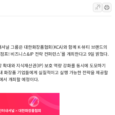
뉴욕증시, 고용 쇼크에 금리 인상 우려 후퇴…S&P500 
가
가
트럼프, 쿡 연준 이사 해임 재추진…"26일까지 의혹 소명"
유럽증시, 美 고용 예상 밖 부진에 연준 금리 인상 가능성 
미 연준 매파 기세 꺾이나…고용 감소에 9월 동결 전망 우
내셔널 그룹은 대한화장품협회(KCA)와 함께 K-뷰티 브랜드의
점프! 비즈니스&IP 전략 컨퍼런스'를 개최한다고 9일 밝혔다.
 확대와 지식재산권(IP) 보호 역량 강화를 동시에 도모하기
내 화장품 기업들에게 실질적이고 실행 가능한 전략을 제공할
이에서 개최할 예정이다.