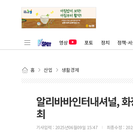
영상
포토
정치
정책·서
홈
산업
생활경제
알리바바인터내셔널, 화장
최
기사입력 :
2025년06월09일 15:47
최종수정 :
20