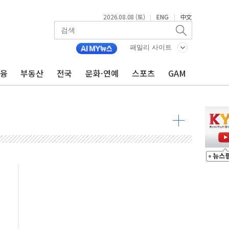
동
2026.08.08 (토)
ENG
中文
|
|
 구조
패밀리 사이트
관측
 발효
금융
부동산
전국
문화·연예
스포츠
GAM
8도 넘으면 중단
해소될 듯
것"
지대' 우려
타진
청래 '격차 확대'