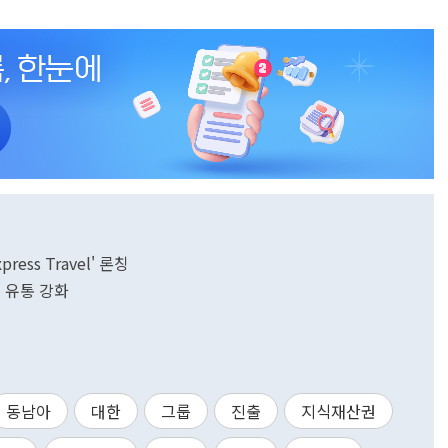
ess Travel' 론칭
 유통 강화
동남아
대한
그룹
진출
지식재산권