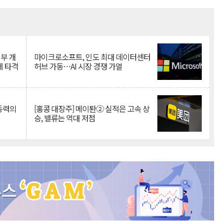
Mute
뇌부 개
마이크로소프트, 인도 최대 데이터센터
에 타격
허브 가동…AI 시장 경쟁 가열
 동력의
[홍콩 대장주] 메이퇀② 실적은 고속 상
승, 밸류는 역대 저점