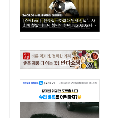
[스팟Live] "전셋집 구하려다 월세 선택"...사
회에 첫발 내디딘 청년의 한탄 | 26.08.06 서울
시 부동산 대토론회