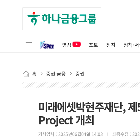
영상
포토
정치
정책·서
홈
증권·금융
증권
미래에셋박현주재단, 제5
Project 개최
기사입력 :
2025년06월04일 14:03
최종수정 :
20