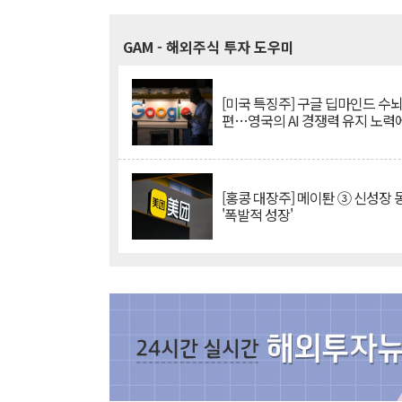
GAM
- 해외주식 투자 도우미
[미국 특징주] 구글 딥마인드 수
편…영국의 AI 경쟁력 유지 노력
[홍콩 대장주] 메이퇀 ③ 신성장
'폭발적 성장'