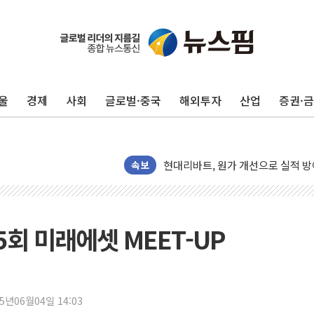
울
경제
사회
글로벌·중국
해외투자
산업
증권·
트럼프, '원정출산 시민권 차단' 
트럼프 "이란전 조만간 끝날 것"…
현대리바트, 원가 개선으로 실적 방
속보
"세금 부담 덜자"…비거주 1주택자
세금 부담 커진 고가 1주택자…맞
[금/유가] 이란의 호르무즈 해협 통
회 미래에셋 MEET-UP
뉴욕증시, 유가·금리 부담에 하락…
이란, 오만과 호르무즈 해협 재개방 
[민주 당권주자 일정] 송영길·정청래
25년06월04일 14:03
李대통령, 오늘 부동산 정책 점검 