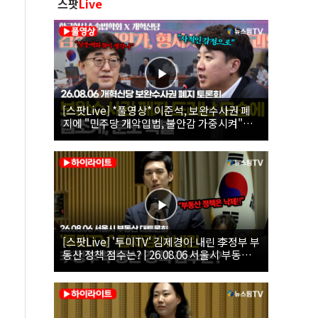
스팟
Live
[스팟Live] *풀영상* 이준석, 보완수사권 폐
지에 "민주당 개악입법, 불안감 가중시켜"｜
26.08.06 개혁신당 보완수사권 폐지 토론회
[스팟Live] '투미TV' 김제경이 내린 李정부 부
동산 정책 점수는? | 26.08.06 서울시 부동산
대토론회