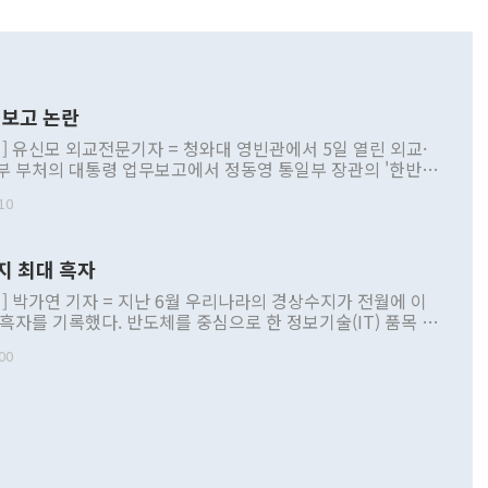
보고 논란
] 유신모 외교전문기자 = 청와대 영빈관에서 5일 열린 외교·
부 부처의 대통령 업무보고에서 정동영 통일부 장관의 '한반도
 구상'과 업무보고 발언이 논란을 빚고 있다. 이날 정 장관의
10
정부 내 조율을 거치지 않은 사안을 정책으로 추진하겠다고 공
는가 하면 사실 관계에 맞지 않은 설명도 있었다. 이재명 대통
로 신중을 기해 달라고 경고했고, 조현 외교부 장관은 '이상
지 최대 흑자
 근거한 비현실적 구상'이라는 비판을 내놨다. 그동안 정 장
책 관련 발언이 물의를 빚은 적은 여러 번 있지만 대통령과 유
] 박가연 기자 = 지난 6월 우리나라의 경상수지가 전월에 이
이 공개적으로 부정적 입장을 표명한 것은 이례적이다. 정 장
 흑자를 기록했다. 반도체를 중심으로 한 정보기술(IT) 품목 수
대북 접근법과 월권을 제어해야 한다는 목소리도 높아지고 있
간 상품수출이 처음으로 1000억달러를 넘어선 영향이다. [자
00
 따르
기자간담회를 하고 있다. [사진=통일부] 2026.07.23 ◆통일
 경상수지는 497억3000만달러 흑자로 집계됐다. 전월(386억
 넘어선 주장 정 장관은 이날 업무보고에서 '한반도 평화공존
)에 이어 두 달 연속 월간 기준 역대 최대 기록을 갈아치웠다.
 설명하면서 이재명 정부 2년차 핵심 과제로 상호 존중·평화
해 상반기 누적 경상수지 흑자는 1910억1000만달러를 기록
·핵 없는 한반도 등 3대 기본 방향을 제시했다. 정 장관은 "대
지 흑자를 견인한 것은 상품수지다. 6월 상품수지는 478억
언어는 멈춰야 한다"면서 주적 용어 대체를 주장했다. 지난 25
 흑자를 기록하며 전월에 이어 역대 최대를 다시 썼다. 국제수
D(완전하고 검증가능하며 되돌릴 수 없는 비핵화) 구도는 이미
수출은 1123억7000만달러로 전년 동월 대비 84.5% 증가하