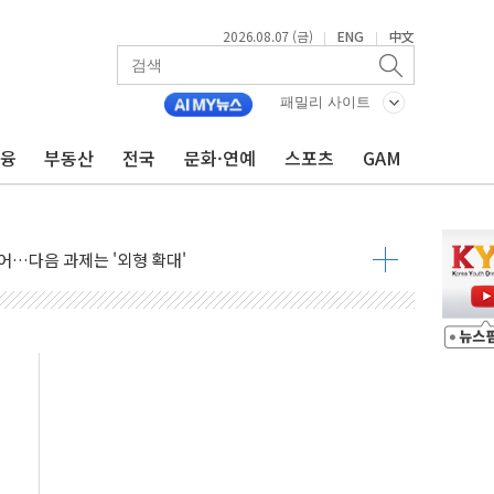
2026.08.07 (금)
ENG
中文
|
|
패밀리 사이트
금융
부동산
전국
문화·연예
스포츠
GAM
행정명령 서명…출생시민권 제한 재시동
군수품 부족설 일축 "막대한 무기 보유"
어…다음 과제는 '외형 확대'
 귀환 조짐에 전월세시장 '긴장'
교환·재매수·다운사이징 '저울질'
항 제한 검토에 유가 3% 급등…금값 보합
다우 5거래일 랠리 '마침표'
합의 막바지.."美와 직접 협상 없어"
·김민석 후보 - 8월 7일
2차 회의…주택 공급 대책 막바지 조율할 듯