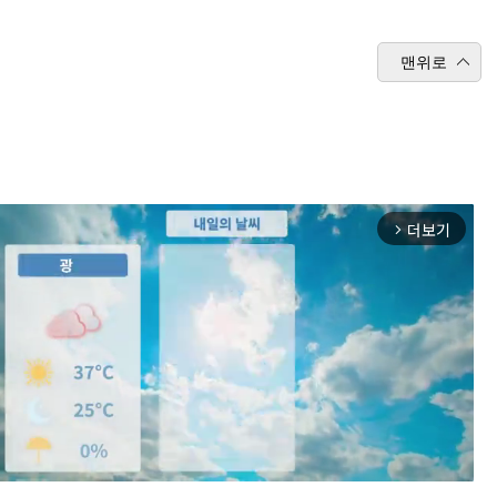
맨위로
더보기
arrow_forward_ios