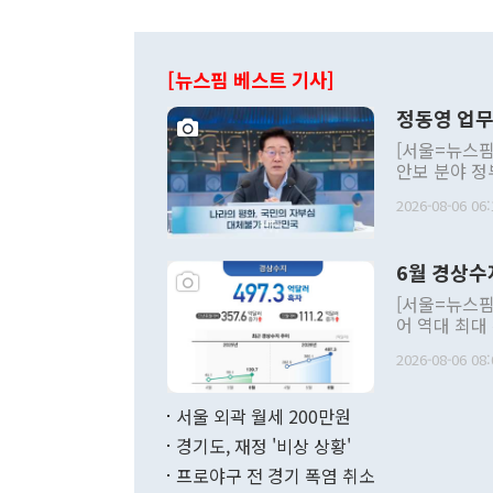
[뉴스핌 베스트 기사]
정동영 업무
[서울=뉴스핌
안보 분야 정
평화공존 발전
2026-08-06 06:
발언 중에는 
언한 것이 있
령은 공개적으
6월 경상수
주의적 희망에
관의 대북 정
[서울=뉴스핌
관 부처 장관
어 역대 최대
관의 무리한 
출 호조로 월
다. [정동영 통일부 장관이 지난달 23일 오후 서울 종로구 정부서울청사에
2026-08-06 08:
료=한국은행] 한국은행이 6일 발표한 '2026년 6월 국제수지(잠정)'에
서 취임 1주년 
면 지난 6월
부 장관 권한
1000만달러
서울 외곽 월세 200만원
발전 구상'을
이에 따라 올
적 갈등 해결
경기도, 재정 '비상 상황'
했다. 경상수
결과 혐오의 
9000만달러
프로야구 전 경기 폭염 취소
년간의 CVI
지 기준 상품