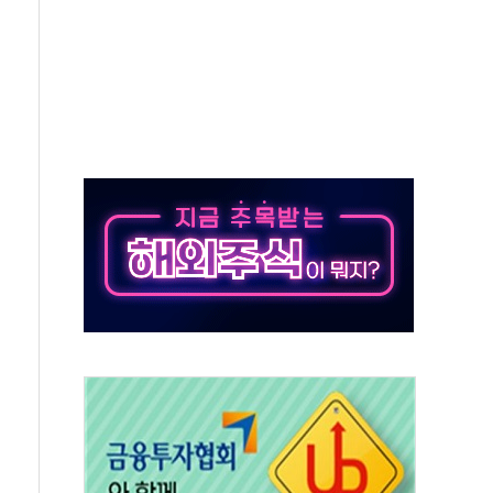
자회견·주요 정당 - 8월 7일
통항 제한 추진…美 "통행 막을 권한 없어"
분 상승… "2분기 기업 순이익 21% 증가" 전망
으로 나토 회원국 공격 검토… 거짓 깃발 작전"
 재회…로봇·AI 데이터센터·모빌리티 구체화
나·아이온큐·도어대시↑ VS 샌디스크·피그마·앱러빈↓
급 반대…상법·자본시장법 개정 논의"
주 차익실현 속 혼조세...웨스턴디지털·샌디스크↓
사에 긴급 안보 점검회의