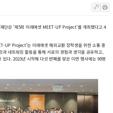
가
[오늘의 정치일정] 8월 7일(금)
가
[오늘의 국회일정] 상임위·세미나·기
이란, 美·이스라엘 선박 호르무즈 
은 '제5회 미래에셋 MEET-UP Project'를 개최했다고 4
유럽증시, 견조한 실적 소화하며 대부
리투아니아 국방 "러, 우크라 드론
구광모, 내주 실리콘밸리서 젠슨 황
-UP Project'는 미래에셋 해외교환 장학생을 위한 소통 중
강과 네트워킹 활동을 통해 서로의 경험과 생각을 공유하고,
뉴욕증시 개장 전 특징주...모더
있다. 2023년 시작해 다섯 번째를 맞은 이번 행사에는 90명
김정관 장관 "영업이익 N% 성과
뉴욕증시 프리뷰, 미 주가선물 AI
청와대, 북한 단거리 탄도미사일 발