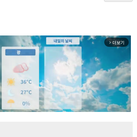
더보기
arrow_forward_ios
Mute