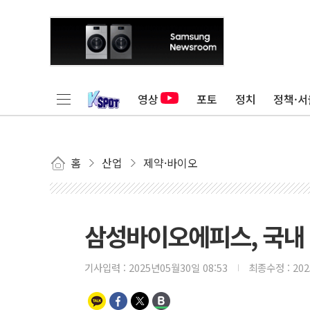
영상
포토
정치
정책·서
홈
산업
제약·바이오
삼성바이오에피스, 국내
기사입력 :
2025년05월30일 08:53
최종수정 :
20