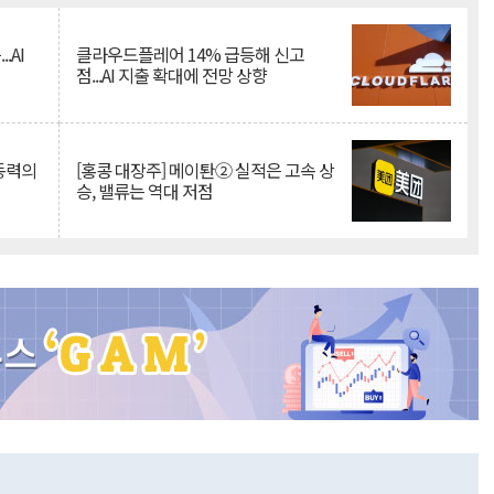
.AI
클라우드플레어 14% 급등해 신고
점...AI 지출 확대에 전망 상향
 동력의
[홍콩 대장주] 메이퇀② 실적은 고속 상
승, 밸류는 역대 저점