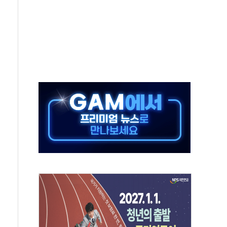
것"
지대' 우려
타진
청래 '격차 확대'
최고치
 요구
낮아지며 상승… STOXX 600 지수는 나흘 연속 최고치
세