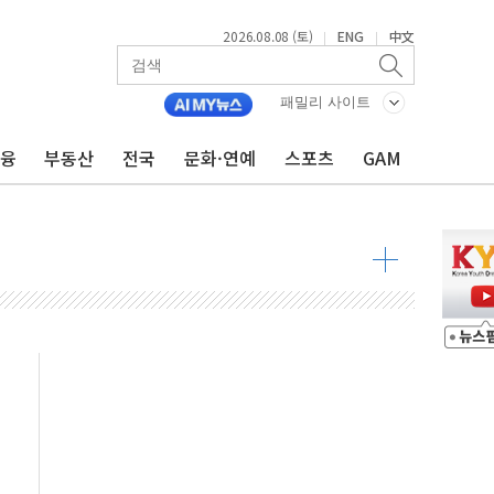
2026.08.08 (토)
ENG
中文
|
|
패밀리 사이트
금융
부동산
전국
문화·연예
스포츠
GAM
 물결
동
 구조
관측
 발효
8도 넘으면 중단
해소될 듯