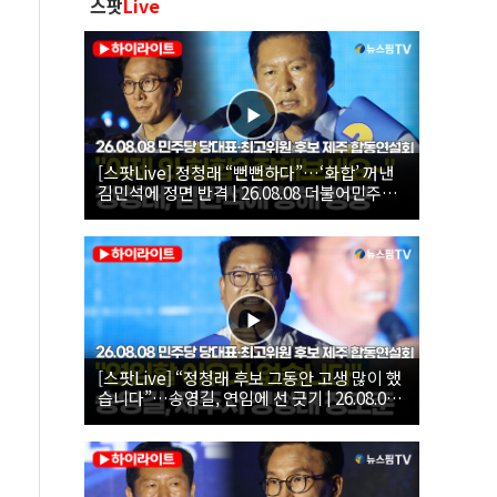
스팟
Live
[스팟Live] 정청래 “뻔뻔하다”…‘화합’ 꺼낸
김민석에 정면 반격 | 26.08.08 더불어민주당
당대표·최고위원 후보 제주 합동연설회
[스팟Live] “정청래 후보 그동안 고생 많이 했
습니다”…송영길, 연임에 선 긋기 | 26.08.08
더불어민주당 당대표·최고위원 후보 제주 합
동연설회