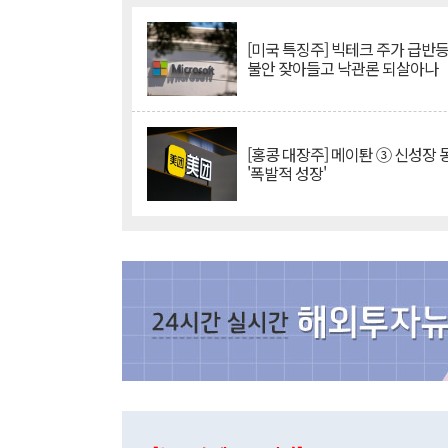
[미국 특징주] 빅테크 주가 급반등..
불안 잦아들고 낙관론 되살아나
[홍콩 대장주] 메이퇀 ③ 신성장
'폭발적 성장'