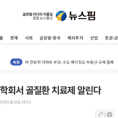
울
경제
사회
글로벌·중국
해외투자
산업
증권·
동해중부 전 해상 풍랑주의보…10일까지 최대 3.5m 높은
연일 폭염에 온열질환 사망 23명…정부, 비상대응기구 가
中 전방위 아파트 부양, 수도 베이징도 부동산 규제 철폐
속보
인제 용대리 계곡서 수위 상승으로 피서객 7명 고립…전원
동해시, 11~14일 '별똥별 멍' 운영…페르세우스 유성우 
강원 중·남부 동해안 시간당 50mm 이상 폭우…호우경보
 학회서 골질환 치료제 알린다
청양 밭에서 일하던 90대 숨져…온열질환 여부 조사
폭염에 車 운전면허 기능시험 오전 집중 편성…체감온도 3
25년05월30일 08:53
李대통령, 'ISA·주가누르기 방지법' 전면 재검토 지시
가
가
'호우 특보' 경북 울진 시간당 20~30mm 강한 비...가뭄 