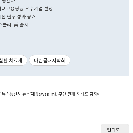
강 챙긴다
 남녀고용평등 우수기업 선정
신 연구 성과 공개
클리' 美 출시
질환 치료제
대한골대사학회
뉴스통신사 뉴스핌(Newspim), 무단 전재-재배포 금지>
맨위로