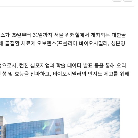
주말 무더위·열대야 지속…내륙 곳곳 소나기
오세훈 "용산공원 주택 검토, 민주당 스스로 원칙 뒤집는 
충북 주말 무더위 지속…청주·진천 35도, 곳곳 소나기
피스가 29일부터 31일까지 서울 워커힐에서 개최되는 대한골
10월 보완수사권 폐지·공소청 출범…피해자들 '범죄 사각
참가해 골질환 치료제 오보덴스(프롤리아 바이오시밀러, 성분명
한상협, 업계 개인정보 보안 새판 짠다…'자율규제단체' 
민주당, 오늘 제주·인천 경선 발표...김민석 '재역전' vs 정
뉴욕증시, 고용 쇼크에 금리 인상 우려 후퇴…S&P500 
으로서, 런천 심포지엄과 학술 데이터 발표 등을 통해 오리
트럼프, 쿡 연준 이사 해임 재추진…"26일까지 의혹 소명"
성 및 효능을 전파하고, 바이오시밀러의 인지도 제고를 위해
유럽증시, 美 고용 예상 밖 부진에 연준 금리 인상 가능성 
미 연준 매파 기세 꺾이나…고용 감소에 9월 동결 전망 우