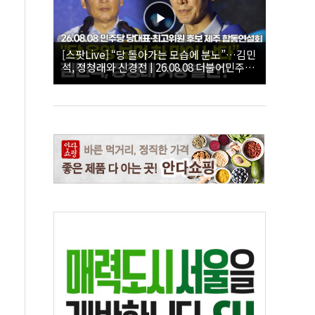
[스팟Live] “당 돌아가는 모습에 분노”…김민
석, 정청래와 신경전 | 26.08.08 더불어민주당
당대표·최고위원 후보 제주 합동연설회