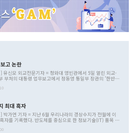
보고 논란
] 유신모 외교전문기자 = 청와대 영빈관에서 5일 열린 외교·
부 부처의 대통령 업무보고에서 정동영 통일부 장관의 '한반도
 구상'과 업무보고 발언이 논란을 빚고 있다. 이날 정 장관의
10
정부 내 조율을 거치지 않은 사안을 정책으로 추진하겠다고 공
는가 하면 사실 관계에 맞지 않은 설명도 있었다. 이재명 대통
로 신중을 기해 달라고 경고했고, 조현 외교부 장관은 '이상
지 최대 흑자
 근거한 비현실적 구상'이라는 비판을 내놨다. 그동안 정 장
책 관련 발언이 물의를 빚은 적은 여러 번 있지만 대통령과 유
] 박가연 기자 = 지난 6월 우리나라의 경상수지가 전월에 이
이 공개적으로 부정적 입장을 표명한 것은 이례적이다. 정 장
 흑자를 기록했다. 반도체를 중심으로 한 정보기술(IT) 품목 수
대북 접근법과 월권을 제어해야 한다는 목소리도 높아지고 있
간 상품수출이 처음으로 1000억달러를 넘어선 영향이다. [자
00
 따르