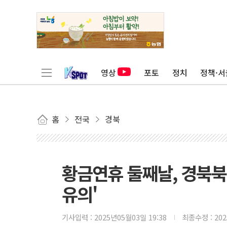
영상
포토
정치
정책·서
홈
전국
경북
황금연휴 둘째날, 경북북부
유의'
기사입력 :
2025년05월03일 19:38
최종수정 :
20