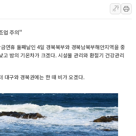
가
[인도증시] 중동 긴장 완화에 실적 호
가
러, 1인칭시점 드론으로 우크라 민간
[베트남 증시] 지수 하락 속 'DGC
·조업 주의"
'월가의 황제' 다이먼 "금융시장 레
양주 섬유염색공장서 화재 1명 중상…
월 황금연휴 둘째날인 4일 경북북부와 경북남북부해안지역을 중
김정관 산업부 장관 "주 52시간 손봐
낮고 밤의 기온차가 크겠다. 시설물 관리와 환절기 건강관리
 대구와 경북권에는 한 때 비가 오겠다.