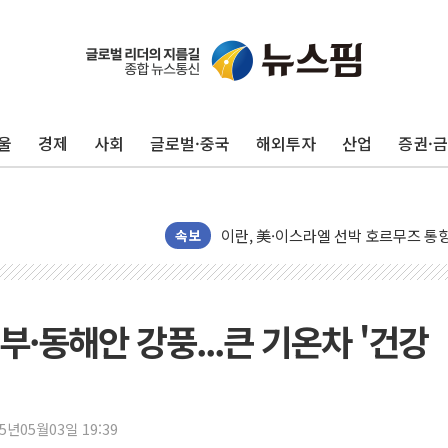
이란, 오만과 호르무즈 해협 재개방 합
[민주 당권주자 일정] 송영길·정청래·김
李대통령, 오늘 부동산 정책 점검 2
울
경제
사회
글로벌·중국
해외투자
산업
증권·
[오늘의 정치일정] 8월 7일(금)
[오늘의 국회일정] 상임위·세미나·기자
이란, 美·이스라엘 선박 호르무즈 통항
유럽증시, 견조한 실적 소화하며 대부분
속보
리투아니아 국방 "러, 우크라 드론으로
구광모, 내주 실리콘밸리서 젠슨 황 
뉴욕증시 개장 전 특징주...모더나
·동해안 강풍...큰 기온차 '건강
김정관 장관 "영업이익 N% 성과급
뉴욕증시 프리뷰, 미 주가선물 AI주
청와대, 북한 단거리 탄도미사일 발사
25년05월03일 19:39
금값 7주 만에 최고…美 고용 둔화·