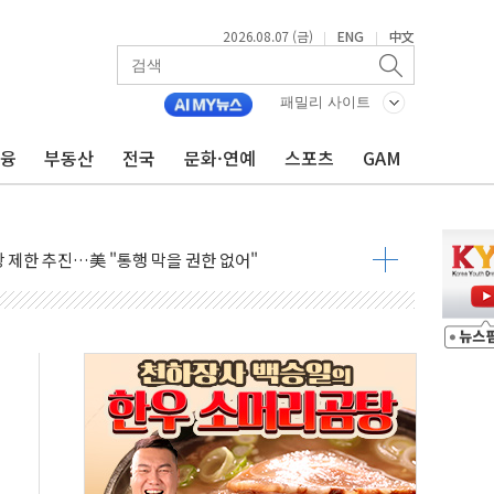
2026.08.07 (금)
ENG
中文
|
|
의 막바지.."美와 직접 협상 없어"
민석 후보 - 8월 7일
패밀리 사이트
차 회의…주택 공급 대책 막바지 조율할 듯
금융
부동산
전국
문화·연예
스포츠
GAM
회견·주요 정당 - 8월 7일
 제한 추진…美 "통행 막을 권한 없어"
 상승… "2분기 기업 순이익 21% 증가" 전망
 나토 회원국 공격 검토… 거짓 깃발 작전"
재회…로봇·AI 데이터센터·모빌리티 구체화
·아이온큐·도어대시↑ VS 샌디스크·피그마·앱러빈↓
 반대…상법·자본시장법 개정 논의"
 차익실현 속 혼조세...웨스턴디지털·샌디스크↓
에 긴급 안보 점검회의
호르무즈 재개방 기대에 강세