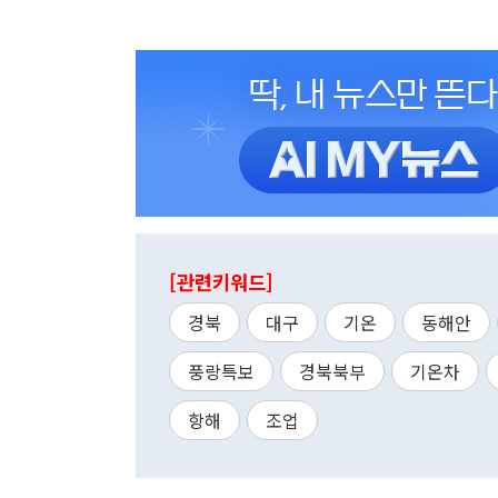
[관련키워드]
경북
대구
기온
동해안
풍랑특보
경북북부
기온차
항해
조업