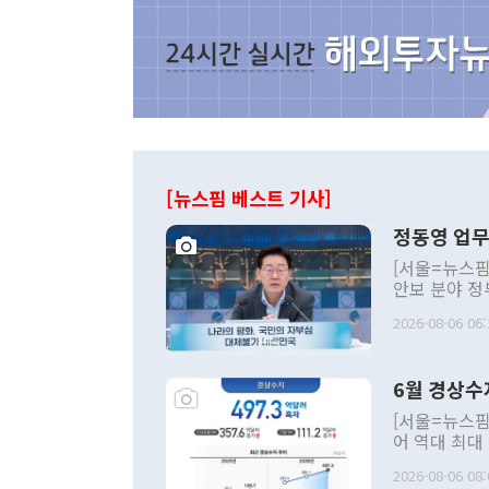
[뉴스핌 베스트 기사]
정동영 업무
[서울=뉴스핌
안보 분야 정
평화공존 발전
2026-08-06 06:
발언 중에는 
언한 것이 있
령은 공개적으
6월 경상수
주의적 희망에
관의 대북 정
[서울=뉴스핌
관 부처 장관
어 역대 최대
관의 무리한 
출 호조로 월
다. [정동영 통일부 장관이 지난달 23일 오후 서울 종로구 정부서울청사에
2026-08-06 08:
료=한국은행] 한국은행이 6일 발표한 '2026년 6월 국제수지(잠정)'에