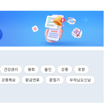
건강관리
봉화
울진
강풍
포항
강풍특보
황금연휴
환절기
부처님오신날