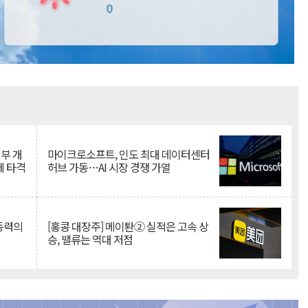
Mute
뇌부 개
마이크로소프트, 인도 최대 데이터센터
에 타격
허브 가동…AI 시장 경쟁 가열
 동력의
[홍콩 대장주] 메이퇀② 실적은 고속 상
승, 밸류는 역대 저점