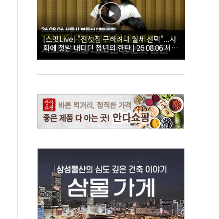
[스팟Live] "전셋집 구하려다 월세 선택"...사
회에 첫발 내디딘 청년의 한탄 | 26.08.06 서울
시 부동산 대토론회