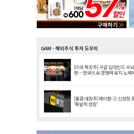
GAM
- 해외주식 투자 도우미
[미국 특징주] 구글 딥마인드 수
편…영국의 AI 경쟁력 유지 노력
[홍콩 대장주] 메이퇀 ③ 신성장
'폭발적 성장'