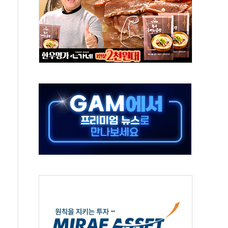
조까지, 상승...호실적 보고 기업 상승세 뚜렷
인 '사파리' 공격… 시민들 공포감 극대화 전략
' 임시 주총 기대감에 홀로 상한가…마진 잔액은 사상 최고
버리지 위험수위…숨은 차입이 더 큰 변수"
대응 1단계 진압 중
야, 경쟁상대 中과 비교해야"