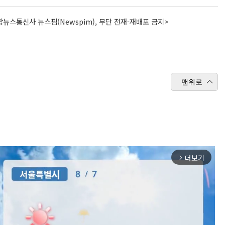
뉴스통신사 뉴스핌(Newspim), 무단 전재-재배포 금지>
맨위로
더보기
arrow_forward_ios