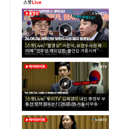
스팟
Live
[스팟Live] *풀영상* 이준석, 보완수사권 폐
지에 "민주당 개악입법, 불안감 가중시켜"｜
26.08.06 개혁신당 보완수사권 폐지 토론회
[스팟Live] '투미TV' 김제경이 내린 李정부 부
동산 정책 점수는? | 26.08.06 서울시 부동산
대토론회