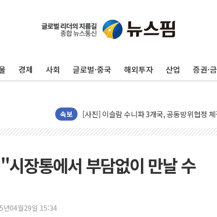
울
경제
사회
글로벌·중국
해외투자
산업
증권·
뉴욕증시 프리뷰, 美 고용 쇼크에 금리 인상 
[종합] 美 7월 고용 2만3000명 감소 '쇼크'
[사진] 이슬람 수니파 3개국, 공동방위협정 
속보
뉴욕증시 개장 전 특징주...아틀라시안·클
보훈부, 미 DPAA와 MOU… "6·25 미군 실
트럼프 "금리 내려야"…파월 때와 달리 워시엔
…"시장통에서 부담없이 만날 수
특정 정치인 측근 포항시 정책특보 내정설...포
李 "해남 태양광, 대한민국 다음 100년 밑거
李 대통령, '6시간 마라톤 부동산 2차 회의'
25년04월29일 15:34
트럼프, 中 겨냥 폴리실리콘 관세 15% 부과