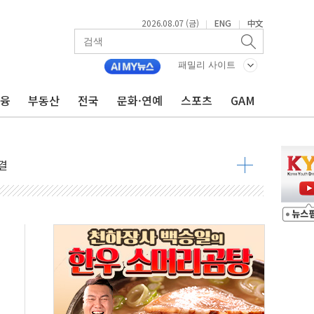
2026.08.07 (금)
ENG
中文
|
|
패밀리 사이트
금융
부동산
전국
문화·연예
스포츠
GAM
우려 후퇴…나스닥 선물 1%대 상승
…9월 금리 인상 기대 후퇴
체결
라우드플레어·태양광주↑ VS 트레이드데스크·웬디스↓
종자 7359명 끝까지 찾겠다"
 톤 낮춰
항시 '시끌'
름…수도권 집중 완화 전환점"
 주재… "전폭적 공급 확대·속도전 총력"
…美 태양광주 급등