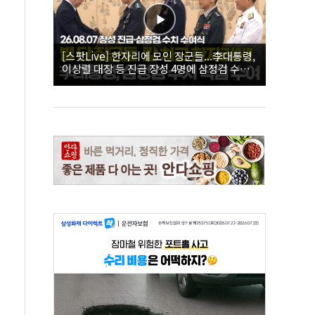
[스팟Live] 한자리에 모인 장군들...李대통령,
이상렬 대장 등 진급 장성 4명에 삼정검 수치
직접 수여｜26.08.07 장성 진급·삼정검 수치
수여식