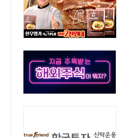
해도 놀랍지 않아"
태양광 착공…여의도 1.6배 규모
...금융주 낙폭 커
부정책 아냐" 해명
~9일 최대 100mm 호우
체결… 수니파 국가들의 새 안보 협력 구도
비온 59㎡ 18억원대
-서울시 '정책 엇박자'
…생애최초만 경쟁 치열