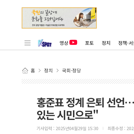
영상
포토
정치
정책·서
홈
정치
국회·정당
홍준표 정계 은퇴 선언
있는 시민으로"
기사입력 :
2025년04월29일 15:30
최종수정 :
20