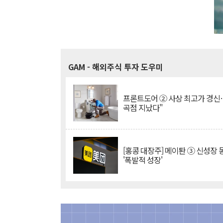
GAM
- 해외주식 투자 도우미
프론트도어 ② 사상 최고가 경신
곡점 지났다"
[홍콩 대장주] 메이퇀 ③ 신성장
'폭발적 성장'