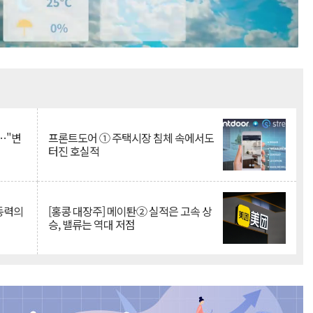
Mute
…"변
프론트도어 ① 주택시장 침체 속에서도
터진 호실적
 동력의
[홍콩 대장주] 메이퇀② 실적은 고속 상
승, 밸류는 역대 저점