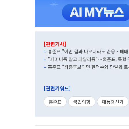
[관련기사]
홍준표 "어떤 결과 나오더라도 순응…패배
"페미니즘 말고 패밀리즘"…홍준표, 통합
홍준표 "최종후보되면 한덕수와 단일화 토
[관련키워드]
홍준표
국민의힘
대통령선거