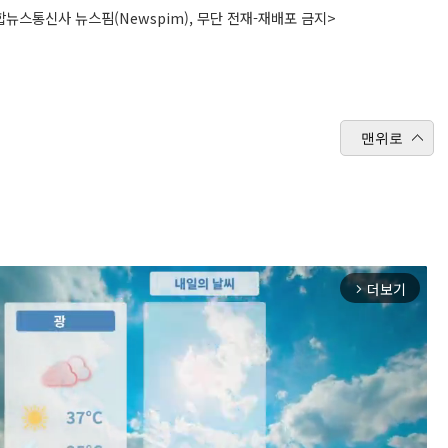
뉴스통신사 뉴스핌(Newspim), 무단 전재-재배포 금지>
맨위로
더보기
arrow_forward_ios