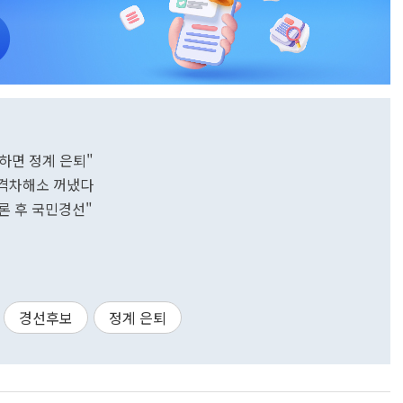
하면 정계 은퇴"
·격차해소 꺼냈다
론 후 국민경선"
경선후보
정계 은퇴