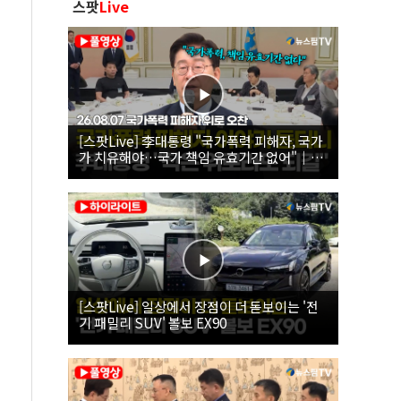
스팟
Live
[스팟Live] 李대통령 "국가폭력 피해자, 국가
가 치유해야…국가 책임 유효기간 없어"｜
26.08.07 국가폭력 피해자 위로 오찬
[스팟Live] 일상에서 장점이 더 돋보이는 '전
기 패밀리 SUV' 볼보 EX90