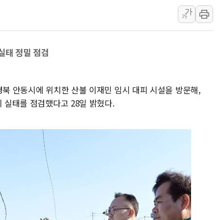
李대통령 "결혼 때문에 손해 
가
가
여수 오동도 인근 해상서 모
추미애, '위안부' 피해자 기림
인천 선재도 갯벌서 해루질 중
실태 정밀 점검
인천서 말다툼 중 어머니 흉기
'화합' 꺼낸 김민석에 '뻔뻔
경북 안동시에 위치한 산불 이재민 임시 대피 시설을 방문해,
李대통령, ISA 개편 재검토 
리 실태를 점검했다고 28일 밝혔다.