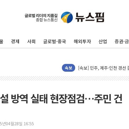
울진·영덕 '호우특보'-포항 '
[종합] 김민석, 정청래에 '0.86
인천 합동연설회 나선 송영길
울
경제
사회
글로벌·중국
해외투자
산업
증권·
김민석, 2주차 제주·인천 경선서
인사하는 김민석 당대표 후보
[속보] 민주, 제주·인천 경선 결
속보
[속보] 민주, 인천 경선 결과 발
[속보] 민주, 제주 경선 결과 발
이번주 국내 주요 금융일정(8.1
설 방역 실태 현장점검…주민 건
美, 이란전 출구전략 만지작
강릉·동해·삼척 시간당 최대 
폐기물 수거하다 참변…60대
25년04월28일 16:55
서울 중랑구 주택가서 흉기 난