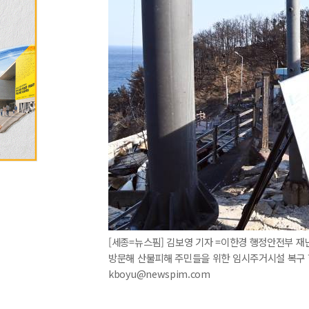
[세종=뉴스핌] 김보영 기자 =이한경 행정안전부 
방문해 산불피해 주민들을 위한 임시주거시설 복구 현
kboyu@newspim.com