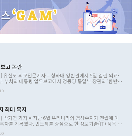
보고 논란
] 유신모 외교전문기자 = 청와대 영빈관에서 5일 열린 외교·
부 부처의 대통령 업무보고에서 정동영 통일부 장관의 '한반도
 구상'과 업무보고 발언이 논란을 빚고 있다. 이날 정 장관의
10
정부 내 조율을 거치지 않은 사안을 정책으로 추진하겠다고 공
는가 하면 사실 관계에 맞지 않은 설명도 있었다. 이재명 대통
로 신중을 기해 달라고 경고했고, 조현 외교부 장관은 '이상
지 최대 흑자
 근거한 비현실적 구상'이라는 비판을 내놨다. 그동안 정 장
책 관련 발언이 물의를 빚은 적은 여러 번 있지만 대통령과 유
] 박가연 기자 = 지난 6월 우리나라의 경상수지가 전월에 이
이 공개적으로 부정적 입장을 표명한 것은 이례적이다. 정 장
 흑자를 기록했다. 반도체를 중심으로 한 정보기술(IT) 품목 수
대북 접근법과 월권을 제어해야 한다는 목소리도 높아지고 있
간 상품수출이 처음으로 1000억달러를 넘어선 영향이다. [자
00
 따르