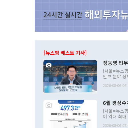
[뉴스핌 베스트 기사]
정동영 업무
[서울=뉴스핌
안보 분야 정
평화공존 발전
2026-08-06 06:
발언 중에는 
언한 것이 있
령은 공개적으
6월 경상수
주의적 희망에
관의 대북 정
[서울=뉴스핌
관 부처 장관
어 역대 최대
관의 무리한 
출 호조로 월
다. [정동영 통일부 장관이 지난달 23일 오후 서울 종로구 정부서울청사에
2026-08-06 08:
료=한국은행] 한국은행이 6일 발표한 '2026년 6월 국제수지(잠정)'에