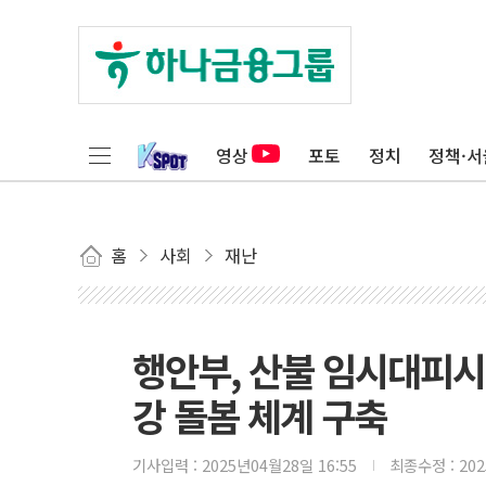
영상
포토
정치
정책·서
홈
사회
재난
행안부, 산불 임시대피시
강 돌봄 체계 구축
기사입력 :
2025년04월28일 16:55
최종수정 :
20