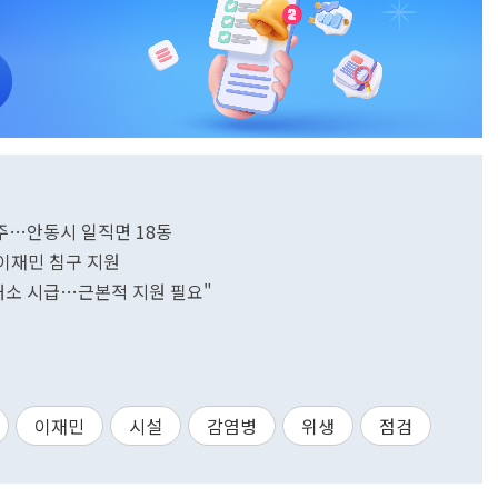
주…안동시 일직면 18동
 이재민 침구 지원
해소 시급…근본적 지원 필요"
이재민
시설
감염병
위생
점검