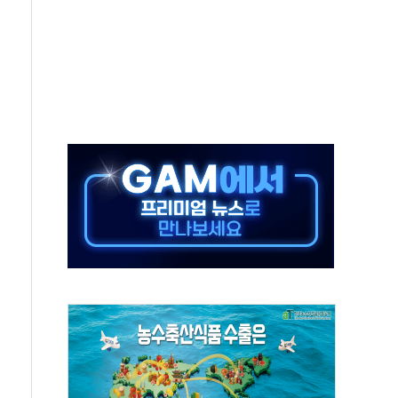
보는 일 없게"…'결혼 페널티' 22개 과제 손본다
터보트 전복…1명 사망·1명 실종
의 날 참석..."국제적 시민 연대로 목소리 내야"
 실종 60대 나흘만에 숨진 채 발견
 살해 10대 아들 체포
' 받아친 정청래…제주 연설서 신경전 고조
지시…與 "적극 환영"·野 "졸속 국정"