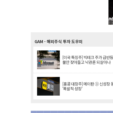
GAM
- 해외주식 투자 도우미
[미국 특징주] 빅테크 주가 급반등..
불안 잦아들고 낙관론 되살아나
[홍콩 대장주] 메이퇀 ③ 신성장
'폭발적 성장'