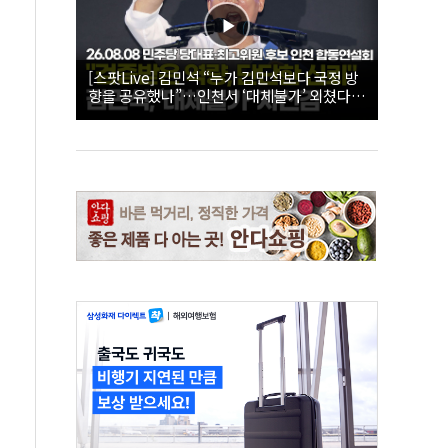
[스팟Live] 김민석 “누가 김민석보다 국정 방
향을 공유했나”…인천서 ‘대체불가’ 외쳤다 |
26.08.08 더불어민주당 당대표·최고위원 후
보 인천 합동연설회