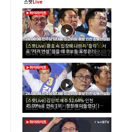
스팟
Live
[스팟Live] 환호 속 입장해 나란히 ‘찰칵’…서
로 ‘저격 연설’ 들을 때 후보들 표정은? |
26.08.08 더불어민주당 당대표·최고위원 후
보 인천 합동연설회
[스팟Live] 김민석 제주 52.64%·인천
45.09%로 연속 1위…정청래 따돌렸다’ |
26.08.08 더불어민주당 당대표·최고위원 후
보 인천 합동연설회