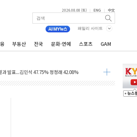
2026.08.08 (토)
ENG
中文
|
|
산사태 주의보'...경북도, 호우 피해·통제구간 없어
패밀리 사이트
%p' 차 재역전 성공...金 45.42% vs 鄭 44.56%
·정청래·김민석 당대표 후보
금융
부동산
전국
문화·연예
스포츠
GAM
 정청래에 승리...47.75% vs 42.08%
과 발표...김민석 47.75% 정청래 42.08%
표...김민석 45.09% 정청래 43.27% 송영길 11.63%
표...김민석 52.64% 정청래 39.89% 송영길 7.47%
0~8.14)
…공습 한계·탄약 부족 현실화
50㎜ 폭우…강원 동해안 강한 비 이어져
 환경미화원 수거차에 치여 사망
동…60대 남성 2명 숨져