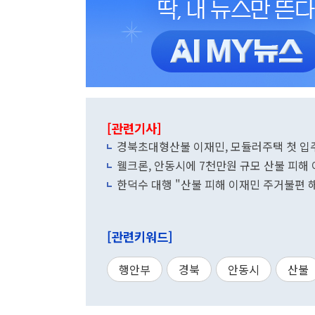
[관련기사]
경북초대형산불 이재민, 모듈러주택 첫 입
웰크론, 안동시에 7천만원 규모 산불 피해
한덕수 대행 "산불 피해 이재민 주거불편 
[관련키워드]
행안부
경북
안동시
산불