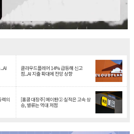
Mute
.AI
클라우드플레어 14% 급등해 신고
점...AI 지출 확대에 전망 상향
 동력의
[홍콩 대장주] 메이퇀② 실적은 고속 상
승, 밸류는 역대 저점