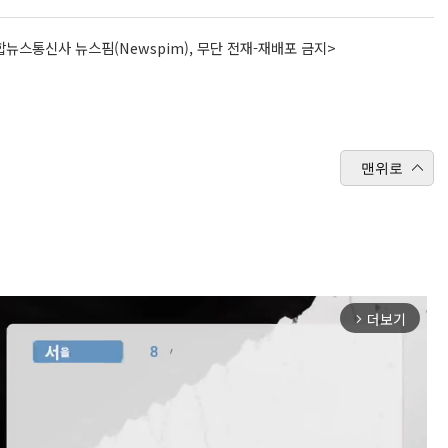
뉴스통신사 뉴스핌(Newspim), 무단 전재-재배포 금지>
맨위로
더보기
arrow_forward_ios