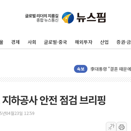
이번주 국내 주요 금융일정
美, 이란전 출구전략 
강릉·동해·삼척 시간당
울
경제
사회
글로벌·중국
해외투자
산업
증권·
폐기물 수거하다 참변
서울 중랑구 주택가서 
李대통령 "결혼 때문에 
여수 오동도 인근 해상
속보
추미애, '위안부' 피해
인천 선재도 갯벌서 해루
인천서 말다툼 중 어머니
 지하공사 안전 점검 브리핑
'화합' 꺼낸 김민석에
李대통령, ISA 개편 
25년04월23일 12:59
동해중부 전 해상 풍랑
가
가
연일 폭염에 온열질환 