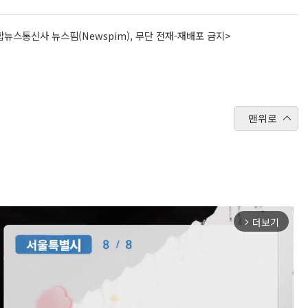
뉴스통신사 뉴스핌(Newspim), 무단 전재-재배포 금지>
맨위로
더보기
arrow_forward_ios