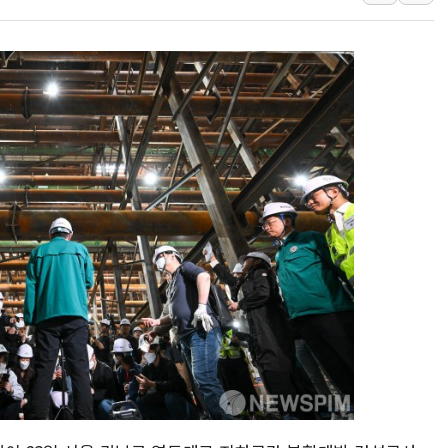
中 전방위 아파트 부양
인제 용대리 계곡서 수
동해시, 11~14일 '
강원 중·남부 동해안 
청양 밭에서 일하던 9
폭염에 車 운전면허 기