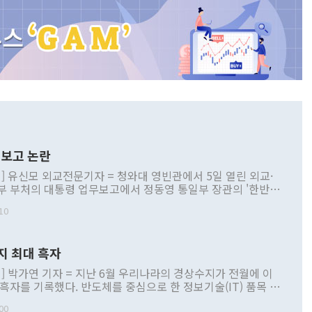
보고 논란
] 유신모 외교전문기자 = 청와대 영빈관에서 5일 열린 외교·
부 부처의 대통령 업무보고에서 정동영 통일부 장관의 '한반도
 구상'과 업무보고 발언이 논란을 빚고 있다. 이날 정 장관의
10
정부 내 조율을 거치지 않은 사안을 정책으로 추진하겠다고 공
는가 하면 사실 관계에 맞지 않은 설명도 있었다. 이재명 대통
로 신중을 기해 달라고 경고했고, 조현 외교부 장관은 '이상
지 최대 흑자
 근거한 비현실적 구상'이라는 비판을 내놨다. 그동안 정 장
책 관련 발언이 물의를 빚은 적은 여러 번 있지만 대통령과 유
] 박가연 기자 = 지난 6월 우리나라의 경상수지가 전월에 이
이 공개적으로 부정적 입장을 표명한 것은 이례적이다. 정 장
 흑자를 기록했다. 반도체를 중심으로 한 정보기술(IT) 품목 수
대북 접근법과 월권을 제어해야 한다는 목소리도 높아지고 있
간 상품수출이 처음으로 1000억달러를 넘어선 영향이다. [자
00