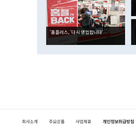
은 "그것은 
각각 증가했다
잘랐다. 정 
국인의 국내 
않았다는 점에
감소하며 전월
사합의 복원,
경신했다. 외
권이라는 지적
분기 말 만기
뒤 "여기 업
다. 내국인의
'홈플러스, '다시 영업합니다'
부의 한 소식
다. eoyn2@
를 거쳐 결정
련 부처 장관
하고 대통령의
한 문제"라고 지적했다. 이재명 대통령이
외교 국방 등
2026.08.05 ◆시대착오적 접근, 대북 인식 오류 더욱 문제인 것은 정 장관
의 이같은 주
실과 다른 인
격히 변화하고
못하고 있다는
되뇌는 것은 
법을 호도하고
이나 미국은 
금까지의 북핵
회사소개
주요상품
사업제휴
개인정보취급방침
공하는 방식으
과 중유 제공
의 모든 단계