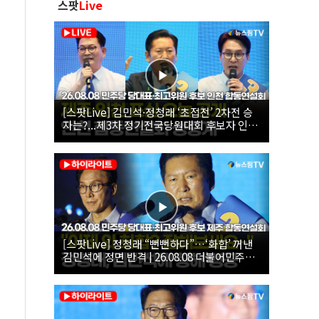
스팟
Live
[스팟Live] 김민석·정청래 ‘초접전’ 2차전 승
자는?...제3차 정기전국당원대회 후보자 인천
합동연설회 생중계 | 26.08.08
[스팟Live] 정청래 “뻔뻔하다”…‘화합’ 꺼낸
김민석에 정면 반격 | 26.08.08 더불어민주당
당대표·최고위원 후보 제주 합동연설회