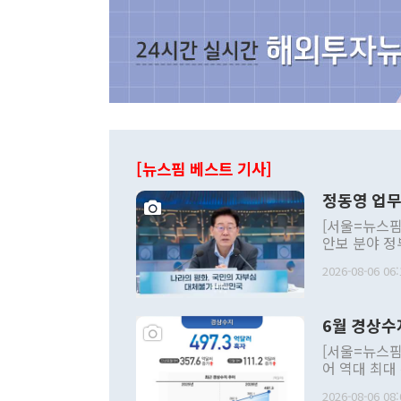
[뉴스핌 베스트 기사]
정동영 업무
[서울=뉴스핌
안보 분야 정
평화공존 발전
2026-08-06 06:
발언 중에는 
언한 것이 있
령은 공개적으
6월 경상수
주의적 희망에
관의 대북 정
[서울=뉴스핌
관 부처 장관
어 역대 최대
관의 무리한 
출 호조로 월
다. [정동영 통일부 장관이 지난달 23일 오후 서울 종로구 정부서울청사에
2026-08-06 08: