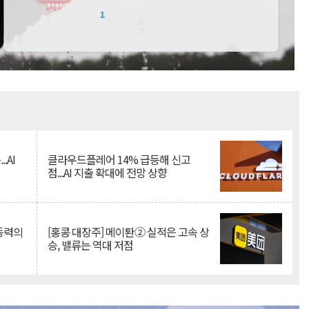
Mute
.AI
클라우드플레어 14% 급등해 신고
점...AI 지출 확대에 전망 상향
 동력의
[홍콩 대장주] 메이퇀② 실적은 고속 상
승, 밸류는 역대 저점