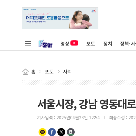
영상
포토
정치
정책·서
홈
포토
사회
서울시장, 강남 영동대로
기사입력 :
2025년04월23일 12:54
최종수정 :
20