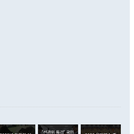
 따르
기자간담회를 하고 있다. [사진=통일부] 2026.07.23 ◆통일
 경상수지는 497억3000만달러 흑자로 집계됐다. 전월(386억
 넘어선 주장 정 장관은 이날 업무보고에서 '한반도 평화공존
)에 이어 두 달 연속 월간 기준 역대 최대 기록을 갈아치웠다.
 설명하면서 이재명 정부 2년차 핵심 과제로 상호 존중·평화
해 상반기 누적 경상수지 흑자는 1910억1000만달러를 기록
·핵 없는 한반도 등 3대 기본 방향을 제시했다. 정 장관은 "대
지 흑자를 견인한 것은 상품수지다. 6월 상품수지는 478억
언어는 멈춰야 한다"면서 주적 용어 대체를 주장했다. 지난 25
 흑자를 기록하며 전월에 이어 역대 최대를 다시 썼다. 국제수
D(완전하고 검증가능하며 되돌릴 수 없는 비핵화) 구도는 이미
수출은 1123억7000만달러로 전년 동월 대비 84.5% 증가하
했다. 또 "현 시점에서 흘러간 선(先)비핵화만 되뇌는 것은
 처음으로 1000억달러를 넘어섰다. 상품수입은 644억8000만
 데 힘이 되지 않는다"고 주장했다. 정 장관은 또 "정전 체제
6% 늘었다. 통관 기준으로는 반도체 수출이 전년 동월 대비
로 바꾸는 논의에 착수하겠다"면서 "북·미 정상회담 견인과
증했고 컴퓨터·주변기기(SSD)는 282.7% 증가했다. IT 품목
화의 동력을 확보하기 위해 최선을 다할 것"이라고 말했다. 하
.4% 늘었으며 비IT 품목도 ▲석유제품(47.5%) ▲화공품
령은 정 장관의 구상에 대부분 제동을 걸었다. 이 대통령은 "평
▲철강제품(17.9%) ▲승용차(6.1%) 등을 중심으로 18.6% 증가
 정치적으로 악용되는 측면이 있다"며 "많이 조심하셔야 한
준 수입은 ▲원자재(30.5%) ▲자본재(35.3%) ▲소비재
다. 북한을 다른 이름으로 불러야 한다는 주장에는 "표현에 꼬
가 모두 늘었다. 서비스수지는 12억9000만달러 적자를 기록해 전
정쟁으로 휘몰아 들어가면 원래 하고자 했던 데에서 오히려 나
000만달러)보다 적자 폭이 확대됐다. 여행수지는 외국인 입국자
래될 수 있다"고 경고했다. 이 대통령은 남북 신뢰 구축을 위해
증료 인상 등에 따른 출국자 감소로 4억4000만달러 흑자를
합의를 선제적으로 복원해야 한다는 정 장관의 주장에 대해서도
지식재산권사용료수지는 전월 흑자에서 4억4000만달러 적자
대로 하는 게 과연 한반도의 평화와 안정에 플러스냐, 결론적
 본원소득수지는 배당소득을 중심으로 32억7000만달러 흑자
이 들 때도 있다"며 부정적으로 반응했다. 조현 외교부 장
월(21억7000만달러)보다 흑자 폭이 확대됐다. 배당소득수지
 사후 브리핑에서 정 장관이 언급한 '4자 회담'에 대해 "이상
이 늘어난 데다 전월 분기배당에 따른 기저효과로 배당지급이
 어떤 희망이라 하더라도 그건 아직 조율되지 않은 방법"이
6000만달러 흑자를 나타냈다. 금융계정 순자산은 6월 중 467
들께서 디스카운트해 주시면 좋겠다"고 선을 그었다. 정 장관
러 증가해 월간 기준 역대 최대 증가 폭을 기록했다. 종전 최대
아 블라디보스토크에서 열리는 '동방경제포럼(EEF)'을 언급하
월(369억9000만달러)을 넘어선 것이다. 직접투자에서는 내국
원에서 (참석을) 검토하고 있다"고 발언한 데 대해서도 조 장관
가 80억1000만달러, 외국인의 국내투자가 46억3000만달러
'선관위 특검' 국민