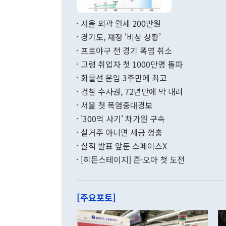
료=한국은행] 한국은행이 6일 발표한 '2026년 6월 국제수지(잠정)'에
서 취임 1주년 
면 지난 6월
부 장관 권한
1000만달러
서울 외곽 월세 200만원
발전 구상'을
이에 따라 올
적 갈등 해결
경기도, 재정 '비상 상황'
했다. 경상수
결과 혐오의 
9000만달러
프로야구 전 경기 폭염 취소
년간의 CVI
지 기준 상품
고령 취업자 첫 1000만명 돌파
무너졌다고도 
며 월간 기준
현실을 바꾸는
달러로 38.
화물선 운임 3주만에 최고
를 평화 체제
196.9% 급
검찰 수사권, 72년만에 막 내려
함께 4자 대
수출은 160
지만 이 대통
서울 첫 폭염중대경보
(18.6%) 
화공존 정책이
했다. 통관 기
'300억 사기' 차가원 구속
다"고 지적했
(16.4%)
투리가 잡혀 
실거주 아니면 세금 껑충
월(-10억9
쁜 상황이 초
증가와 유류할
실적 발표 앞둔 스페이스X
9·19 군사
기록했지만 
[히든스테이지] 즌·오아 첫 도전
"우리의 선의
로 전환됐다.
으로 약간의 의문
를 기록해 전
관은 업무보고
는 배당수입
주의에 근거한
줄면서 25억
[주요포토]
라며 "여러분
억1000만달
이 9월 러시
였던 올해 3
며 "정부 차
인의 해외투자