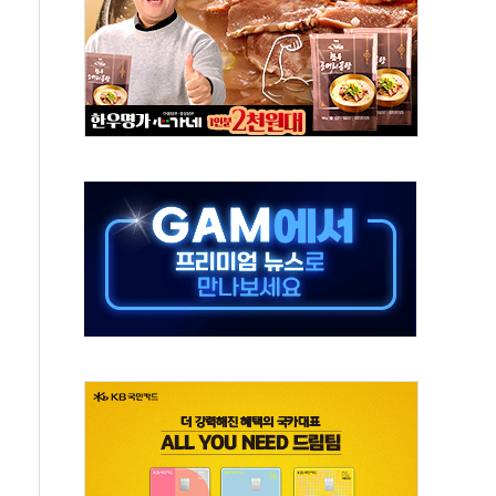
, 수도 베이징도 부동산 규제 철폐
위 상승으로 피서객 7명 고립…전원 구조
별똥별 멍' 운영…페르세우스 유성우 관측
시간당 50mm 이상 폭우…호우경보 발효
0대 숨져…온열질환 여부 조사
능시험 오전 집중 편성…체감온도 38도 넘으면 중단