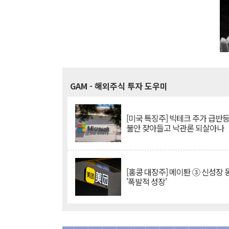
GAM
- 해외주식 투자 도우미
[미국 특징주] 빅테크 주가 급반등..
불안 잦아들고 낙관론 되살아나
[홍콩 대장주] 메이퇀 ③ 신성장
'폭발적 성장'