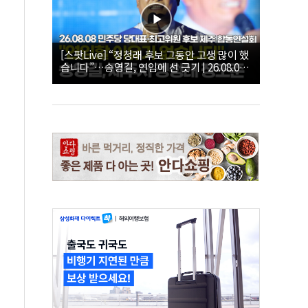
[스팟Live] “정청래 후보 그동안 고생 많이 했
습니다”…송영길, 연임에 선 긋기 | 26.08.08
더불어민주당 당대표·최고위원 후보 제주 합
동연설회