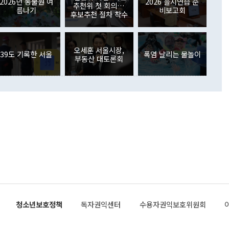
외교부의 몫"이라며 "아직 거기까지 진도가 나가지 않았다"고
2026년 동물원 여
2026 을지연습 준
. 증권투자에서는 외국인의 국내 주식 매도세가 이어졌다. 외
추천위 첫 회의…
름나기
비보고회
장관이 이날 소개한 대북 구상과 설명은 정부 내 조율을 거치지
주식 투자는 차익실현 매도 등의 영향으로 316억1000만달러
후보추천 절차 착수
서 문제가 있다. 특히 주적 표현 대체와 국호 사용, 9·19 군
(-310억5000만달러)에 이어 역대 최대 순매도 기록을 다시
 4자회담 추진 등은 통일부 장관이 결정할 사안이 아니어서 월
국인의 국내 채권투자는 세계국채지수(WGBI) 자금 유입에도
이 나오고 있다. 이 대통령은 정 장관의 업무보고를 듣고 난
도래 영향으로 증가 폭이 줄어든 52억9000만달러를 기록했
무보고에 발표했다고 승인난 건 아니다"라고 재차 확인했다. 정
오세훈 서울시장,
 해외 증권투자는 주식을 중심으로 35억6000만달러 증가했
39도 기록한 서울
폭염 날리는 물놀이
부동산 대토론회
통은 "정 장관의 발언 내용은 대부분 국가안전보장회의(NSC)
newspim.com
된 사안이 아닌 정 장관의 개인적 생각에 가깝다"며 "안보 관
이 정부의 공식 정책이 아닌 사안을 추진하겠다고 업무보고를
 면전에서 '국군통수권자가 나서야 한다'고 주장한 것은 심각
 5일 청와대 영빈관에서 열린 통일
 외교 안보 부처 업무보고에서 발언하고 있다. [사진=청와대]
장이 현 시점에서 이미 참고가 될 수 없는 과거의 경험 또는 사
식에 기반하고 있다는 것이다. 정 장관이 주장하는 구상은 급
 있는 북한의 전략과 한반도 및 국제 정세를 전혀 반영하지
 비판이 제기되고 있다. 정 장관이 "흘러간 선(先)비핵화만
현실을 바꾸지 못한다"고 언급한 것은 지금까지의 대북 접근
 있다. 북핵 위기 발발 이후 지금까지 모든 핵 협상에서 한국
북한에 선비핵화를 공식적으로 요구한 적이 없기 때문이다. 지
 협상은 북한의 비핵화 조치에 한·미가 상응하는 대가를 제
로 이뤄졌다. 1994년 북·미 제네바 기본합의는 핵시설 동결
청소년보호정책
독자권익센터
수용자권익보호위원회
의 교환이었다. 2005년 9.19 공동성명도 북한의 비핵화 조치
에 상응조치를 제공하는 '행동 대 행동' 원칙이 적용됐다. 대북