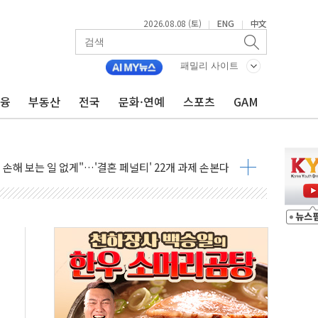
2026.08.08 (토)
ENG
中文
|
|
(8.10~8.14)
만지작…공습 한계·탄약 부족 현실화
패밀리 사이트
 최대 50㎜ 폭우…강원 동해안 강한 비 어어져
금융
부동산
전국
문화·연예
스포츠
GAM
…60대 환경미화원 수거차에 치여 사망
흉기 난동…60대 남성 2명 숨져
손해 보는 일 없게"…'결혼 페널티' 22개 과제 손본다
서 모터보트 전복…1명 사망·1명 실종
자 기림의 날 참석..."국제적 시민 연대로 목소리 내야"
질 중 실종 60대 나흘만에 숨진 채 발견
 흉기 살해 10대 아들 체포
 '뻔뻔' 받아친 정청래…제주 연설서 신경전 고조
재검토 지시…與 "적극 환영"·野 "졸속 국정"
주의보…10일까지 최대 3.5m 높은 물결
사망 23명…정부, 비상대응기구 가동