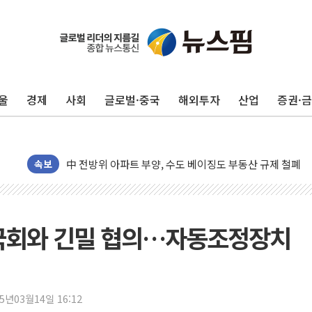
울
경제
사회
글로벌·중국
해외투자
산업
증권·
동해중부 전 해상 풍랑주의보…10일까지 최대 3.5m 높은
연일 폭염에 온열질환 사망 23명…정부, 비상대응기구 가
中 전방위 아파트 부양, 수도 베이징도 부동산 규제 철폐
속보
인제 용대리 계곡서 수위 상승으로 피서객 7명 고립…전원
동해시, 11~14일 '별똥별 멍' 운영…페르세우스 유성우 
강원 중·남부 동해안 시간당 50mm 이상 폭우…호우경보
 국회와 긴밀 협의…자동조정장치
청양 밭에서 일하던 90대 숨져…온열질환 여부 조사
폭염에 車 운전면허 기능시험 오전 집중 편성…체감온도 3
李대통령, 'ISA·주가누르기 방지법' 전면 재검토 지시
25년03월14일 16:12
'호우 특보' 경북 울진 시간당 20~30mm 강한 비...가뭄 