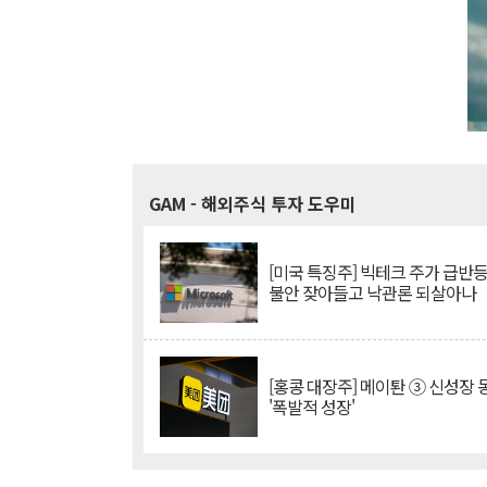
GAM
- 해외주식 투자 도우미
[미국 특징주] 빅테크 주가 급반등..
불안 잦아들고 낙관론 되살아나
[홍콩 대장주] 메이퇀 ③ 신성장
'폭발적 성장'