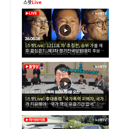
스팟
Live
[스팟Live] ‘1211표 차’ 초접전, 승부 가를 제
주 표심은?...제3차 정기전국당원대회 후보자
제주 합동연설회 생중계 | 26.08.08
[스팟Live] 李대통령 "국가폭력 피해자, 국가
가 치유해야…국가 책임 유효기간 없어"｜
26.08.07 국가폭력 피해자 위로 오찬