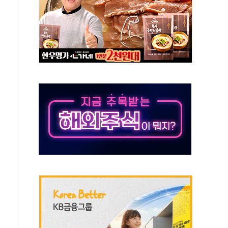
것"
지대' 우려
타진
청래 '격차 확대'
최고치
 요구
낮아지며 상승… STOXX 600 지수는 나흘 연속 최고치
세