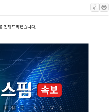
가
주말 무더위·열대야 지속…내륙 곳곳 소나기
가
오세훈 "용산공원 주택 검토, 민주당 스스로 원칙 뒤집는 
충북 주말 무더위 지속…청주·진천 35도, 곳곳 소나기
 곧 전해드리겠습니다.
10월 보완수사권 폐지·공소청 출범…피해자들 '범죄 사각
한상협, 업계 개인정보 보안 새판 짠다…'자율규제단체' 
민주당, 오늘 제주·인천 경선 발표...김민석 '재역전' vs 정
뉴욕증시, 고용 쇼크에 금리 인상 우려 후퇴…S&P500 
트럼프, 쿡 연준 이사 해임 재추진…"26일까지 의혹 소명"
유럽증시, 美 고용 예상 밖 부진에 연준 금리 인상 가능성 
미 연준 매파 기세 꺾이나…고용 감소에 9월 동결 전망 우