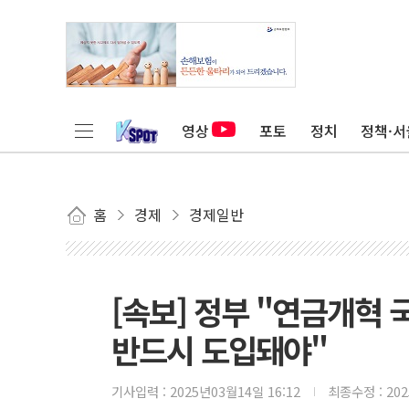
영상
포토
정치
정책·서
홈
경제
경제일반
[속보] 정부 "연금개혁
반드시 도입돼야"
기사입력 :
2025년03월14일 16:12
최종수정 :
20