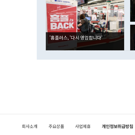
며 "정부 차
인의 해외투자
은 "그것은 
각각 증가했다
잘랐다. 정 
국인의 국내 
않았다는 점에
감소하며 전월
사합의 복원,
경신했다. 외
권이라는 지적
분기 말 만기
뒤 "여기 업
다. 내국인의
'홈플러스, '다시 영업합니다'
부의 한 소식
다. eoyn2@
를 거쳐 결정
련 부처 장관
하고 대통령의
한 문제"라고 지적했다. 이재명 대통령이
외교 국방 등
2026.08.05 ◆시대착오적 접근, 대북 인식 오류 더욱 문제인 것은 정 장관
의 이같은 주
실과 다른 인
격히 변화하고
못하고 있다는
되뇌는 것은 
법을 호도하고
이나 미국은 
금까지의 북핵
회사소개
주요상품
사업제휴
개인정보취급방침
공하는 방식으
과 중유 제공