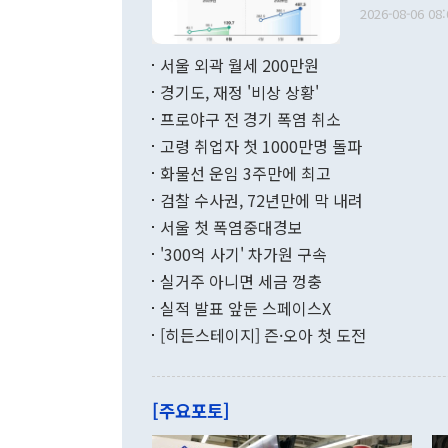
출 호조로 월
다. [정동영 통일부 장관이 지난달 23일 오후 서울 종로구 정부서울청사에
2026-08-06 08:
료=한국은행] 한국은행이 6일 발표한 '2026년 6월 국제수지(잠정)'에
서 취임 1주년 
면 지난 6월
부 장관 권한
1000만달러
서울 외곽 월세 200만원
발전 구상'을
이에 따라 올
적 갈등 해결
경기도, 재정 '비상 상황'
했다. 경상수
결과 혐오의 
9000만달러
프로야구 전 경기 폭염 취소
년간의 CVI
지 기준 상품
고령 취업자 첫 1000만명 돌파
무너졌다고도 
며 월간 기준
현실을 바꾸는
달러로 38.
화물선 운임 3주만에 최고
를 평화 체제
196.9% 급
검찰 수사권, 72년만에 막 내려
함께 4자 대
수출은 160
지만 이 대통
서울 첫 폭염중대경보
(18.6%) 
화공존 정책이
했다. 통관 기
'300억 사기' 차가원 구속
다"고 지적했
(16.4%)
투리가 잡혀 
실거주 아니면 세금 껑충
월(-10억9
쁜 상황이 초
증가와 유류할
실적 발표 앞둔 스페이스X
9·19 군사
기록했지만 
[히든스테이지] 즌·오아 첫 도전
"우리의 선의
로 전환됐다.
으로 약간의 의문
를 기록해 전
관은 업무보고
는 배당수입
주의에 근거한
줄면서 25억
[주요포토]
라며 "여러분
억1000만달
이 9월 러시
였던 올해 3