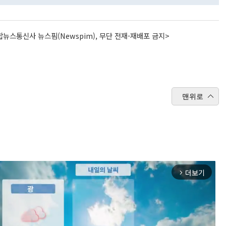
뉴스통신사 뉴스핌(Newspim), 무단 전재-재배포 금지>
맨위로
더보기
arrow_forward_ios