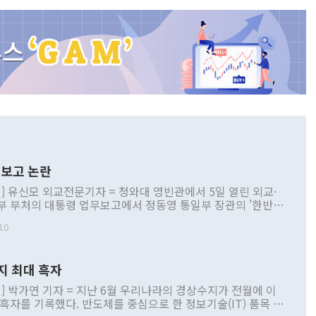
보고 논란
] 유신모 외교전문기자 = 청와대 영빈관에서 5일 열린 외교·
부 부처의 대통령 업무보고에서 정동영 통일부 장관의 '한반도
 구상'과 업무보고 발언이 논란을 빚고 있다. 이날 정 장관의
10
정부 내 조율을 거치지 않은 사안을 정책으로 추진하겠다고 공
는가 하면 사실 관계에 맞지 않은 설명도 있었다. 이재명 대통
로 신중을 기해 달라고 경고했고, 조현 외교부 장관은 '이상
지 최대 흑자
 근거한 비현실적 구상'이라는 비판을 내놨다. 그동안 정 장
책 관련 발언이 물의를 빚은 적은 여러 번 있지만 대통령과 유
] 박가연 기자 = 지난 6월 우리나라의 경상수지가 전월에 이
이 공개적으로 부정적 입장을 표명한 것은 이례적이다. 정 장
 흑자를 기록했다. 반도체를 중심으로 한 정보기술(IT) 품목 수
대북 접근법과 월권을 제어해야 한다는 목소리도 높아지고 있