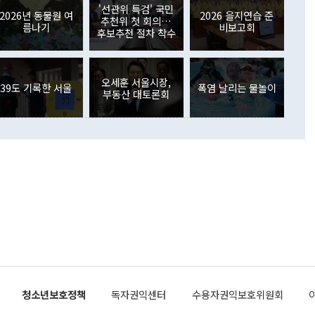
원에서 (참석을) 검토하고 있다"고 발언한 데 대해서도 조 장관
가 80억1000만달러, 외국인의 국내투자가 46억3000만달러
'선관위 특검' 국민
외교부의 몫"이라며 "아직 거기까지 진도가 나가지 않았다"고
2026년 동물원 여
2026 을지연습 준
. 증권투자에서는 외국인의 국내 주식 매도세가 이어졌다. 외
추천위 첫 회의…
름나기
비보고회
장관이 이날 소개한 대북 구상과 설명은 정부 내 조율을 거치지
주식 투자는 차익실현 매도 등의 영향으로 316억1000만달러
후보추천 절차 착수
서 문제가 있다. 특히 주적 표현 대체와 국호 사용, 9·19 군
(-310억5000만달러)에 이어 역대 최대 순매도 기록을 다시
 4자회담 추진 등은 통일부 장관이 결정할 사안이 아니어서 월
국인의 국내 채권투자는 세계국채지수(WGBI) 자금 유입에도
이 나오고 있다. 이 대통령은 정 장관의 업무보고를 듣고 난
도래 영향으로 증가 폭이 줄어든 52억9000만달러를 기록했
무보고에 발표했다고 승인난 건 아니다"라고 재차 확인했다. 정
오세훈 서울시장,
 해외 증권투자는 주식을 중심으로 35억6000만달러 증가했
39도 기록한 서울
폭염 날리는 물놀이
부동산 대토론회
통은 "정 장관의 발언 내용은 대부분 국가안전보장회의(NSC)
newspim.com
된 사안이 아닌 정 장관의 개인적 생각에 가깝다"며 "안보 관
이 정부의 공식 정책이 아닌 사안을 추진하겠다고 업무보고를
 면전에서 '국군통수권자가 나서야 한다'고 주장한 것은 심각
 5일 청와대 영빈관에서 열린 통일
 외교 안보 부처 업무보고에서 발언하고 있다. [사진=청와대]
장이 현 시점에서 이미 참고가 될 수 없는 과거의 경험 또는 사
식에 기반하고 있다는 것이다. 정 장관이 주장하는 구상은 급
 있는 북한의 전략과 한반도 및 국제 정세를 전혀 반영하지
 비판이 제기되고 있다. 정 장관이 "흘러간 선(先)비핵화만
현실을 바꾸지 못한다"고 언급한 것은 지금까지의 대북 접근
 있다. 북핵 위기 발발 이후 지금까지 모든 핵 협상에서 한국
북한에 선비핵화를 공식적으로 요구한 적이 없기 때문이다. 지
 협상은 북한의 비핵화 조치에 한·미가 상응하는 대가를 제
로 이뤄졌다. 1994년 북·미 제네바 기본합의는 핵시설 동결
청소년보호정책
독자권익센터
수용자권익보호위원회
의 교환이었다. 2005년 9.19 공동성명도 북한의 비핵화 조치