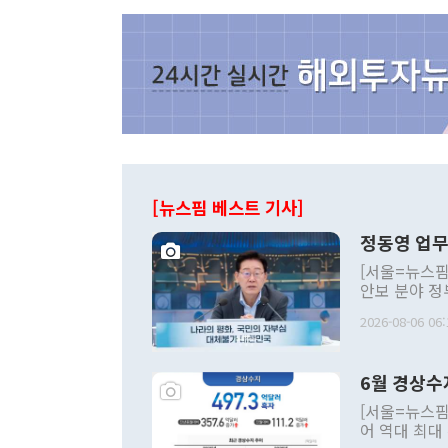
[뉴스핌 베스트 기사]
정동영 업무
[서울=뉴스핌
안보 분야 정
평화공존 발전
2026-08-06 06:
발언 중에는 
언한 것이 있
령은 공개적으
6월 경상수
주의적 희망에
관의 대북 정
[서울=뉴스핌
관 부처 장관
어 역대 최대
관의 무리한 