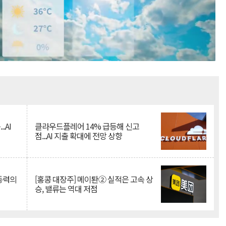
Mute
.AI
클라우드플레어 14% 급등해 신고
점...AI 지출 확대에 전망 상향
 동력의
[홍콩 대장주] 메이퇀② 실적은 고속 상
승, 밸류는 역대 저점