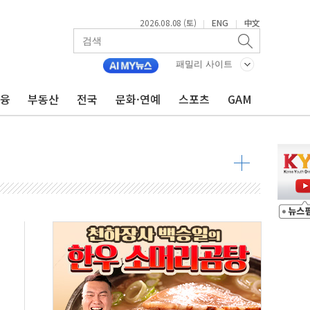
2026.08.08 (토)
ENG
中文
|
|
패밀리 사이트
금융
부동산
전국
문화·연예
스포츠
GAM
 물결
동
 구조
관측
 발효
8도 넘으면 중단
해소될 듯