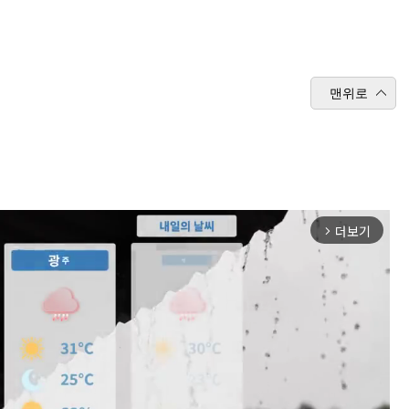
맨위로
더보기
arrow_forward_ios