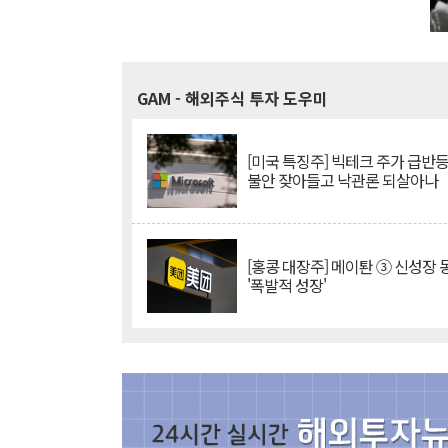
GAM
- 해외주식 투자 도우미
[미국 특징주] 빅테크 주가 급반등..
불안 잦아들고 낙관론 되살아나
[홍콩 대장주] 메이퇀 ③ 신성장
'폭발적 성장'