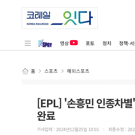
영상
포토
정치
정책·서
홈
스포츠
해외스포츠
[EPL] '손흥민 인종차별
완료
기사입력 :
2024년12월25일 10:01
최종수정 :
20