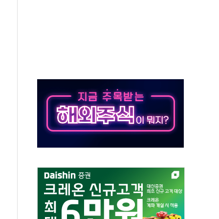
…공습 한계·탄약 부족 현실화
50㎜ 폭우…강원 동해안 강한 비 이어져
 환경미화원 수거차에 치여 사망
동…60대 남성 2명 숨져
보는 일 없게"…'결혼 페널티' 22개 과제 손본다
터보트 전복…1명 사망·1명 실종
의 날 참석..."국제적 시민 연대로 목소리 내야"
 실종 60대 나흘만에 숨진 채 발견
 살해 10대 아들 체포
' 받아친 정청래…제주 연설서 신경전 고조