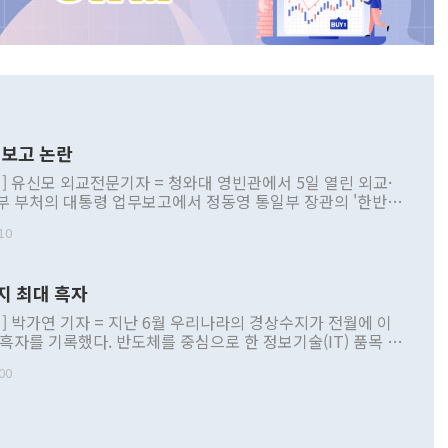
보고 논란
] 유신모 외교전문기자 = 청와대 영빈관에서 5일 열린 외교·
부 부처의 대통령 업무보고에서 정동영 통일부 장관의 '한반도
 구상'과 업무보고 발언이 논란을 빚고 있다. 이날 정 장관의
10
정부 내 조율을 거치지 않은 사안을 정책으로 추진하겠다고 공
는가 하면 사실 관계에 맞지 않은 설명도 있었다. 이재명 대통
로 신중을 기해 달라고 경고했고, 조현 외교부 장관은 '이상
지 최대 흑자
 근거한 비현실적 구상'이라는 비판을 내놨다. 그동안 정 장
책 관련 발언이 물의를 빚은 적은 여러 번 있지만 대통령과 유
] 박가연 기자 = 지난 6월 우리나라의 경상수지가 전월에 이
이 공개적으로 부정적 입장을 표명한 것은 이례적이다. 정 장
 흑자를 기록했다. 반도체를 중심으로 한 정보기술(IT) 품목 수
대북 접근법과 월권을 제어해야 한다는 목소리도 높아지고 있
간 상품수출이 처음으로 1000억달러를 넘어선 영향이다. [자
00
 따르
기자간담회를 하고 있다. [사진=통일부] 2026.07.23 ◆통일
 경상수지는 497억3000만달러 흑자로 집계됐다. 전월(386억
 넘어선 주장 정 장관은 이날 업무보고에서 '한반도 평화공존
)에 이어 두 달 연속 월간 기준 역대 최대 기록을 갈아치웠다.
 설명하면서 이재명 정부 2년차 핵심 과제로 상호 존중·평화
해 상반기 누적 경상수지 흑자는 1910억1000만달러를 기록