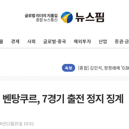
울
경제
사회
글로벌·중국
해외투자
산업
증권·
포항시 재난예산 40억 긴급 
울진·영덕 '호우특보'-포항 '
[종합] 김민석, 정청래에 '0.86
속보
인천 합동연설회 나선 송영길
김민석, 2주차 제주·인천 경선서
인사하는 김민석 당대표 후보
' 벤탕쿠르, 7경기 출전 정지 징계
[속보] 민주, 제주·인천 경선 결
[속보] 민주, 인천 경선 결과 발
[속보] 민주, 제주 경선 결과 발
이번주 국내 주요 금융일정(8.1
24년12월25일 10:01