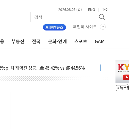
2026.08.09 (일)
ENG
中文
|
|
패밀리 사이트
금융
부동산
전국
문화·연예
스포츠
GAM
투입…고수온 양식장 복구·지원 '총력'
산사태 주의보'...경북도, 호우 피해·통제구간 없어
%p' 차 재역전 성공...金 45.42% vs 鄭 44.56%
·정청래·김민석 당대표 후보
 정청래에 승리...47.75% vs 42.08%
과 발표...김민석 47.75% 정청래 42.08%
표...김민석 45.09% 정청래 43.27% 송영길 11.63%
표...김민석 52.64% 정청래 39.89% 송영길 7.47%
0~8.14)