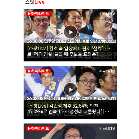
스팟
Live
[스팟Live] 환호 속 입장해 나란히 ‘찰칵’…서
로 ‘저격 연설’ 들을 때 후보들 표정은? |
26.08.08 더불어민주당 당대표·최고위원 후
보 인천 합동연설회
[스팟Live] 김민석 제주 52.64%·인천
45.09%로 연속 1위…정청래 따돌렸다’ |
26.08.08 더불어민주당 당대표·최고위원 후
보 인천 합동연설회