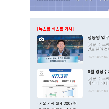
[뉴스핌 베스트 기사]
정동영 업무
[서울=뉴스핌
안보 분야 정
평화공존 발전
2026-08-06 06:
발언 중에는 
언한 것이 있
령은 공개적으
6월 경상수
주의적 희망에
관의 대북 정
[서울=뉴스핌
관 부처 장관
어 역대 최대
관의 무리한 
출 호조로 월
다. [정동영 통일부 장관이 지난달 23일 오후 서울 종로구 정부서울청사에
2026-08-06 08:
료=한국은행] 한국은행이 6일 발표한 '2026년 6월 국제수지(잠정)'에
서 취임 1주년 
면 지난 6월
부 장관 권한
1000만달러
서울 외곽 월세 200만원
발전 구상'을
이에 따라 올