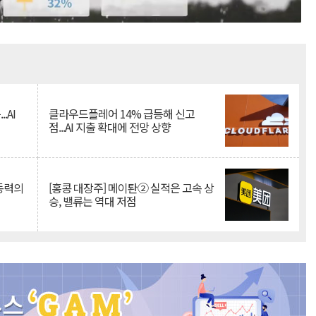
Mute
.AI
클라우드플레어 14% 급등해 신고
점...AI 지출 확대에 전망 상향
 동력의
[홍콩 대장주] 메이퇀② 실적은 고속 상
승, 밸류는 역대 저점