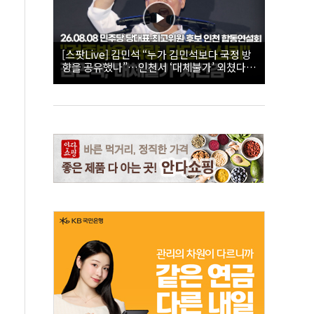
[스팟Live] 김민석 “누가 김민석보다 국정 방
향을 공유했나”…인천서 ‘대체불가’ 외쳤다 |
26.08.08 더불어민주당 당대표·최고위원 후
보 인천 합동연설회