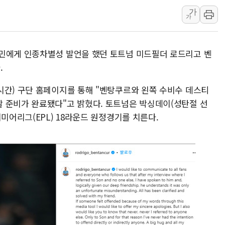
美, 이란전 출구전략 만지작
가
강릉·동해·삼척 시간당 최대 
가
폐기물 수거하다 참변…60대
서울 중랑구 주택가서 흉기 난
민에게 인종차별성 발언을 했던 토트넘 미드필더 로드리고 벤
李대통령 "결혼 때문에 손해 
.
여수 오동도 인근 해상서 모
시간) 구단 홈페이지를 통해 "벤탕쿠르와 왼쪽 수비수 데스티
추미애, '위안부' 피해자 기림
 준비가 완료됐다"고 밝혔다. 토트넘은 박싱데이(성탄절 선
인천 선재도 갯벌서 해루질 중
미어리그(EPL) 18라운드 원정경기를 치른다.
인천서 말다툼 중 어머니 흉기
'화합' 꺼낸 김민석에 '뻔뻔