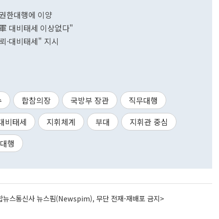
령 권한대행에 이양
軍 대비태세 이상없다"
신뢰·대비태세" 지시
수
합참의장
국방부 장관
직무대행
대비태세
지휘체계
부대
지휘관 중심
한대행
뉴스통신사 뉴스핌(Newspim), 무단 전재-재배포 금지>