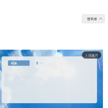
맨위로
더보기
arrow_forward_ios