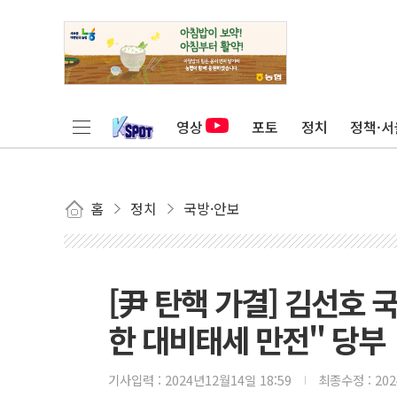
영상
포토
정치
정책·서
홈
정치
국방·안보
[尹 탄핵 가결] 김선호 
한 대비태세 만전" 당부
기사입력 :
2024년12월14일 18:59
최종수정 :
20