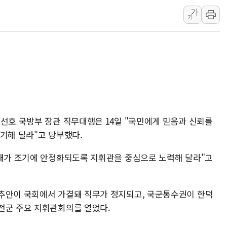
중기부, 떡국·떡볶이떡 제조업 
가
[브라질증시] 금리 인하에도 추
가
[뉴스핌 이 시각 PICK] 李, 
카드사 고객 유입 창구 된 '
제나벨, 배우 공승연 브랜드 
트럼프, 폴리실리콘·태양광에 
[채권/외환] 국제유가 급등에
김선호 국방부 장관 직무대행은 14일 "국민에게 믿음과 신뢰를
기해 달라"고 당부했다.
부대가 조기에 안정화되도록 지휘관을 중심으로 노력해 달라"고
추안이 국회에서 가결돼 직무가 정지되고, 국군통수권이 한덕
전군 주요 지휘관회의를 열었다.