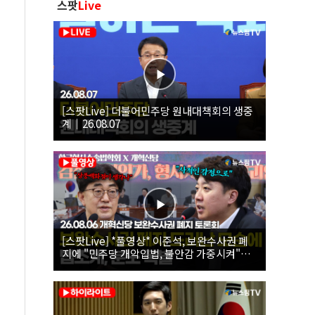
스팟
Live
[스팟Live] 더불어민주당 원내대책회의 생중
계｜26.08.07
[스팟Live] *풀영상* 이준석, 보완수사권 폐
지에 "민주당 개악입법, 불안감 가중시켜"｜
26.08.06 개혁신당 보완수사권 폐지 토론회