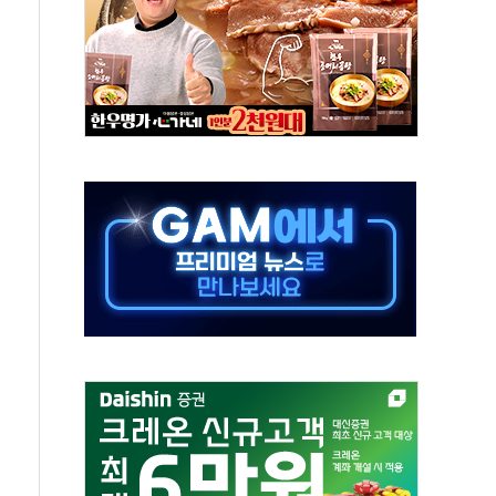
'생계형 적합업종' 재지정...5년 더 보호
가 완화 불확실성에 1.2% 하락 마감
오늘 부동산 2차 회의 外
트래블카드'…휴가철 넘어 장기 고객 묶는다
모델 발탁… 부산 광안서 약국 팝업스토어 운영
15% 관세…한국 등엔 '합산 상한' 적용
 미 국채금리·달러 동반 상승…시장, 美 고용지표 촉각