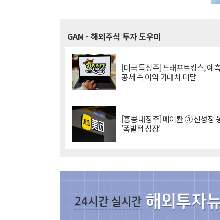
GAM
- 해외주식 투자 도우미
[미국 특징주] 드래프트킹스, 예
공세 속 이익 기대치 미달
[홍콩 대장주] 메이퇀 ③ 신성장
'폭발적 성장'