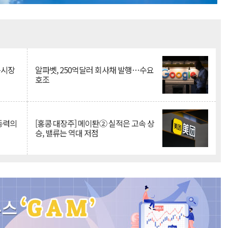
Mute
측시장
알파벳, 250억달러 회사채 발행…수요
호조
 동력의
[홍콩 대장주] 메이퇀② 실적은 고속 상
승, 밸류는 역대 저점