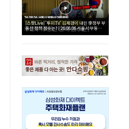
[스팟Live] '투미TV' 김제경이 내린 李정부 부
동산 정책 점수는? | 26.08.06 서울시 부동산
대토론회