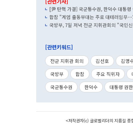
[관련기사]
[尹 탄핵 가결] 국군통수권, 한덕수 대통
합참 "계엄 출동부대는 주로 대테러임무…
국방부, 7일 저녁 전군 지휘관회의 "국민
[관련키워드]
전군 지휘관 회의
김선호
김명
국방부
합참
주요 직위자
국군통수권
한덕수
대통령 권
<저작권자(c) 글로벌리더의 지름길 종합