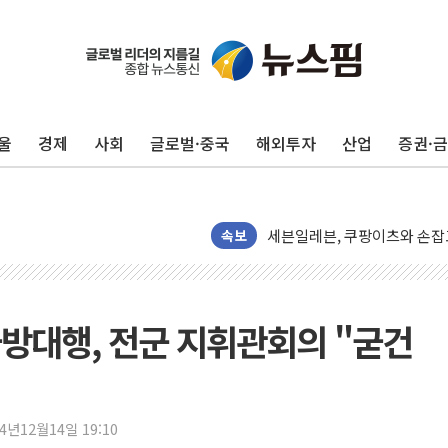
사우디 "북·남서 이란 지휘 
GLN인터내셔널, 방한 외국인
에이치시티 "에이치엔에이치바
울
경제
사회
글로벌·중국
해외투자
산업
증권·
에스트래픽, LS 일렉트릭 철
폭염에 하루 온열질환자 208
세븐일레븐, 쿠팡이츠와 손잡
속보
[특징주] 저가 매수 유입…프
이란 협상단장, 트럼프 'TACO
오뚜기, '2026 오뚜기몰 대
국방대행, 전군 지휘관회의 "굳건
네이버, AI 투자로 숨 고르
카카오스타일 지그재그, '직잭
풀무원푸드앤컬처, 인천공항서
애경산업, 서울시 취약계층 위
24년12월14일 19:10