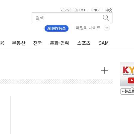
2026.08.08 (토)
ENG
中文
|
|
패밀리 사이트
금융
부동산
전국
문화·연예
스포츠
GAM
 물결
동
 구조
관측
 발효
8도 넘으면 중단
해소될 듯