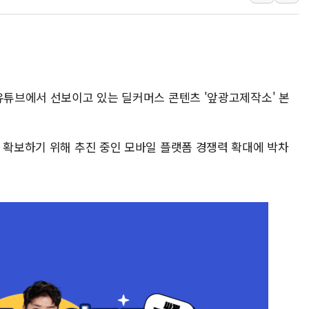
오세훈 "용산공원 주택 검토, 민주당 스스로 원칙 뒤집는 
충북 주말 무더위 지속…청주·진천 35도, 곳곳 소나기
10월 보완수사권 폐지·공소청 출범…피해자들 '범죄 사각
민주당, 오늘 제주·인천 경선 발표...김민석 '재역전' vs 정
 유튜브에서 선보이고 있는 딜커머스 콘텐츠 '앞광고제작소' 본
한상협, 업계 개인정보 보안 새판 짠다…'자율규제단체' 
뉴욕증시, 고용 쇼크에 금리 인상 우려 후퇴…S&P500 
트럼프, 쿡 연준 이사 해임 재추진…"26일까지 의혹 소명"
을 확보하기 위해 추진 중인 모바일 플랫폼 경쟁력 확대에 박차
유럽증시, 美 고용 예상 밖 부진에 연준 금리 인상 가능성 
미 연준 매파 기세 꺾이나…고용 감소에 9월 동결 전망 우