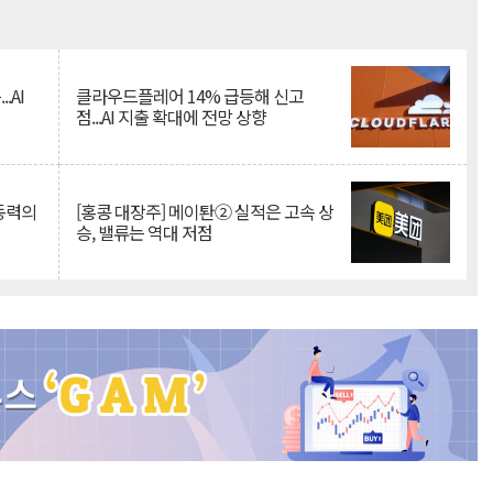
Mute
.AI
클라우드플레어 14% 급등해 신고
점...AI 지출 확대에 전망 상향
 동력의
[홍콩 대장주] 메이퇀② 실적은 고속 상
승, 밸류는 역대 저점