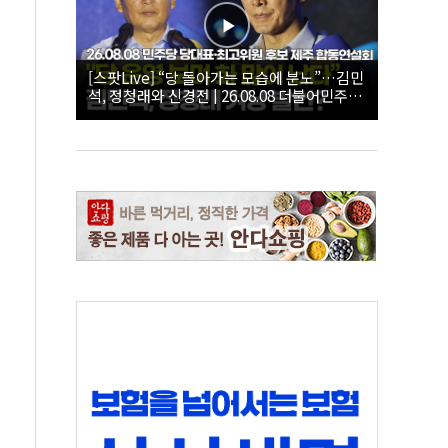
[스팟Live] “당 돌아가는 모습에 분노”…김민
석, 정청래와 신경전 | 26.08.08 더불어민주당
당대표·최고위원 후보 제주 합동연설회