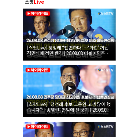
스팟
Live
[스팟Live] 정청래 “뻔뻔하다”…‘화합’ 꺼낸
김민석에 정면 반격 | 26.08.08 더불어민주당
당대표·최고위원 후보 제주 합동연설회
[스팟Live] “정청래 후보 그동안 고생 많이 했
습니다”…송영길, 연임에 선 긋기 | 26.08.08
더불어민주당 당대표·최고위원 후보 제주 합
동연설회