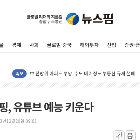
울
경제
사회
글로벌·중국
해외투자
산업
증권·
동해중부 전 해상 풍랑주의보…10일까지 최대 3.5m 높은
연일 폭염에 온열질환 사망 23명…정부, 비상대응기구 가
中 전방위 아파트 부양, 수도 베이징도 부동산 규제 철폐
인제 용대리 계곡서 수위 상승으로 피서객 7명 고립…전원
속보
동해시, 11~14일 '별똥별 멍' 운영…페르세우스 유성우 
강원 중·남부 동해안 시간당 50mm 이상 폭우…호우경보
청양 밭에서 일하던 90대 숨져…온열질환 여부 조사
, 유튜브 예능 키운다
폭염에 車 운전면허 기능시험 오전 집중 편성…체감온도 3
李대통령, 'ISA·주가누르기 방지법' 전면 재검토 지시
23년12월20일 09:01
'호우 특보' 경북 울진 시간당 20~30mm 강한 비...가뭄 
가
가
주말 무더위·열대야 지속…내륙 곳곳 소나기