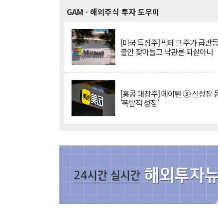
GAM
- 해외주식 투자 도우미
[미국 특징주] 빅테크 주가 급반등..
불안 잦아들고 낙관론 되살아나
[홍콩 대장주] 메이퇀 ③ 신성장
'폭발적 성장'