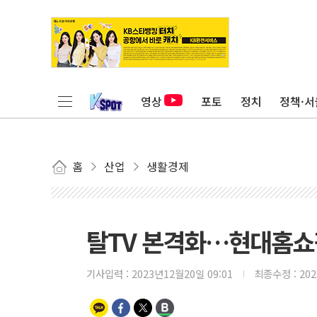
영상
포토
정치
정책·서
홈
산업
생활경제
탈TV 본격화…현대홈쇼핑
기사입력 :
2023년12월20일 09:01
최종수정 :
20