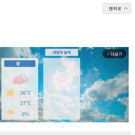
맨위로
더보기
arrow_forward_ios