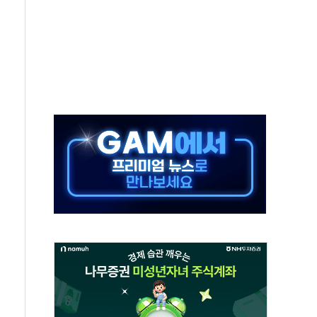
것"
지대' 우려
청래 '격차 확대'
타진
최고치
 요구
낮아지며 상승… STOXX 600 지수는 나흘 연속 최고치
세