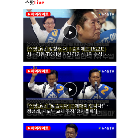
스팟
Live
[스팟Live] 정청래 대구 승리에도 1622표
차…강원·TK 경선 이긴 김민석 1위 수성 |
26.08.09 더불어민주당 당대표·최고위원 후
보 대구·경북 합동연설회
[스팟Live] “맞습니다! 교체해야 합니다!”…
정청래, 지도부 교체 주장 ‘정면돌파’ |
26.08.09 더불어민주당 당대표·최고위원 후
보 대구·경북 합동연설회