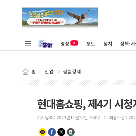
영상
포토
정치
정책·서
홈
산업
생활경제
현대홈쇼핑, 제4기 시청
기사입력 :
2023년11월22일 16:02
최종수정 :
20