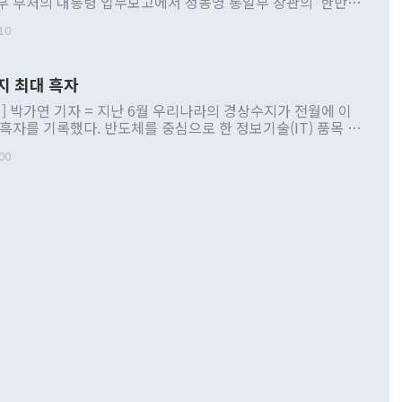
부 부처의 대통령 업무보고에서 정동영 통일부 장관의 '한반도
 구상'과 업무보고 발언이 논란을 빚고 있다. 이날 정 장관의
10
정부 내 조율을 거치지 않은 사안을 정책으로 추진하겠다고 공
는가 하면 사실 관계에 맞지 않은 설명도 있었다. 이재명 대통
로 신중을 기해 달라고 경고했고, 조현 외교부 장관은 '이상
지 최대 흑자
 근거한 비현실적 구상'이라는 비판을 내놨다. 그동안 정 장
책 관련 발언이 물의를 빚은 적은 여러 번 있지만 대통령과 유
] 박가연 기자 = 지난 6월 우리나라의 경상수지가 전월에 이
이 공개적으로 부정적 입장을 표명한 것은 이례적이다. 정 장
 흑자를 기록했다. 반도체를 중심으로 한 정보기술(IT) 품목 수
대북 접근법과 월권을 제어해야 한다는 목소리도 높아지고 있
간 상품수출이 처음으로 1000억달러를 넘어선 영향이다. [자
00
 따르
기자간담회를 하고 있다. [사진=통일부] 2026.07.23 ◆통일
 경상수지는 497억3000만달러 흑자로 집계됐다. 전월(386억
 넘어선 주장 정 장관은 이날 업무보고에서 '한반도 평화공존
)에 이어 두 달 연속 월간 기준 역대 최대 기록을 갈아치웠다.
 설명하면서 이재명 정부 2년차 핵심 과제로 상호 존중·평화
해 상반기 누적 경상수지 흑자는 1910억1000만달러를 기록
·핵 없는 한반도 등 3대 기본 방향을 제시했다. 정 장관은 "대
지 흑자를 견인한 것은 상품수지다. 6월 상품수지는 478억
언어는 멈춰야 한다"면서 주적 용어 대체를 주장했다. 지난 25
 흑자를 기록하며 전월에 이어 역대 최대를 다시 썼다. 국제수
D(완전하고 검증가능하며 되돌릴 수 없는 비핵화) 구도는 이미
수출은 1123억7000만달러로 전년 동월 대비 84.5% 증가하
했다. 또 "현 시점에서 흘러간 선(先)비핵화만 되뇌는 것은
 처음으로 1000억달러를 넘어섰다. 상품수입은 644억8000만
 데 힘이 되지 않는다"고 주장했다. 정 장관은 또 "정전 체제
6% 늘었다. 통관 기준으로는 반도체 수출이 전년 동월 대비
로 바꾸는 논의에 착수하겠다"면서 "북·미 정상회담 견인과
증했고 컴퓨터·주변기기(SSD)는 282.7% 증가했다. IT 품목
화의 동력을 확보하기 위해 최선을 다할 것"이라고 말했다. 하
.4% 늘었으며 비IT 품목도 ▲석유제품(47.5%) ▲화공품
령은 정 장관의 구상에 대부분 제동을 걸었다. 이 대통령은 "평
▲철강제품(17.9%) ▲승용차(6.1%) 등을 중심으로 18.6% 증가
 정치적으로 악용되는 측면이 있다"며 "많이 조심하셔야 한
준 수입은 ▲원자재(30.5%) ▲자본재(35.3%) ▲소비재
다. 북한을 다른 이름으로 불러야 한다는 주장에는 "표현에 꼬
가 모두 늘었다. 서비스수지는 12억9000만달러 적자를 기록해 전
정쟁으로 휘몰아 들어가면 원래 하고자 했던 데에서 오히려 나
000만달러)보다 적자 폭이 확대됐다. 여행수지는 외국인 입국자