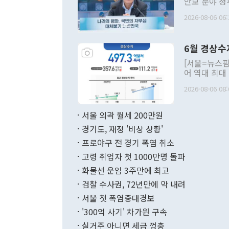
안보 분야 정
평화공존 발전
2026-08-06 06:
발언 중에는 
언한 것이 있
령은 공개적으
6월 경상수
주의적 희망에
관의 대북 정
[서울=뉴스핌
관 부처 장관
어 역대 최대
관의 무리한 
출 호조로 월
다. [정동영 통일부 장관이 지난달 23일 오후 서울 종로구 정부서울청사에
2026-08-06 08:
료=한국은행] 한국은행이 6일 발표한 '2026년 6월 국제수지(잠정)'에
서 취임 1주년 
면 지난 6월
부 장관 권한
1000만달러
서울 외곽 월세 200만원
발전 구상'을
이에 따라 올
적 갈등 해결
경기도, 재정 '비상 상황'
했다. 경상수
결과 혐오의 
9000만달러
프로야구 전 경기 폭염 취소
년간의 CVI
지 기준 상품
고령 취업자 첫 1000만명 돌파
무너졌다고도 
며 월간 기준
현실을 바꾸는
달러로 38.
화물선 운임 3주만에 최고
를 평화 체제
196.9% 급
검찰 수사권, 72년만에 막 내려
함께 4자 대
수출은 160
지만 이 대통
서울 첫 폭염중대경보
(18.6%) 
화공존 정책이
했다. 통관 기
'300억 사기' 차가원 구속
다"고 지적했
(16.4%)
투리가 잡혀 
실거주 아니면 세금 껑충
월(-10억9