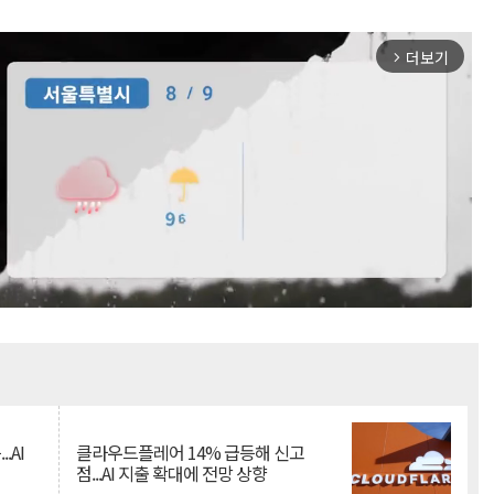
더보기
arrow_forward_ios
Mute
.AI
클라우드플레어 14% 급등해 신고
점...AI 지출 확대에 전망 상향