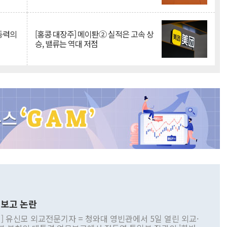
 동력의
[홍콩 대장주] 메이퇀② 실적은 고속 상
승, 밸류는 역대 저점
보고 논란
] 유신모 외교전문기자 = 청와대 영빈관에서 5일 열린 외교·