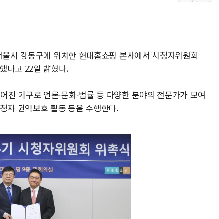
인천시 광복절 현수막 '태
병무청, 보충역 전면 손질…
홈플러스發 대형마트 판매,
 서울시 강동구에 위치한 현대홈쇼핑 본사에서 시청자위원회
윤준병·이해민 의원, '정부
했다고 22일 밝혔다.
'호우·산사태 주의보' 울진 
여야, 황희 '버스 하우스' 공
진 기구로 언론∙문화∙법률 등 다양한 분야의 전문가가 모여
시청자 권익보호 활동 등을 수행한다.