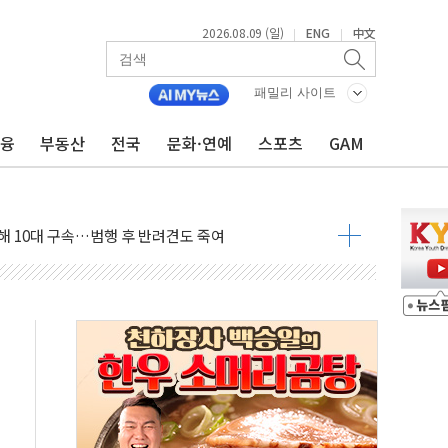
2026.08.09 (일)
ENG
中文
|
|
고 발생…작업자 1명 숨져
철강 AI융합실증센터' 들어선다
패밀리 사이트
대 숨진 채 발견...경찰, 조사 중
금융
부동산
전국
문화·연예
스포츠
GAM
1.48%p' 차 선두 유지...金 46.01% vs 鄭 44.53%
기 당선...합산득표율 68.63%
해 10대 구속…범행 후 반려견도 죽여
 정청래에 승리…金 48.54% vs 鄭 44.40%
경선 결과...김민석 48.54% 정청래 44.40%
발표...김민석 47.37% 정청래 45.71% 송영길 6.92%
발표...정청래 47.82% 김민석 46.35% 송영길 5.83%
발표...김민석 50.30% 정청래 41.94% 송영길 7.76%
객 400명 맞이…"마음 잇는 시간 되길"
 지급 확정되나…재상고 앞두고 막판 셈법
'행복상자' 전달