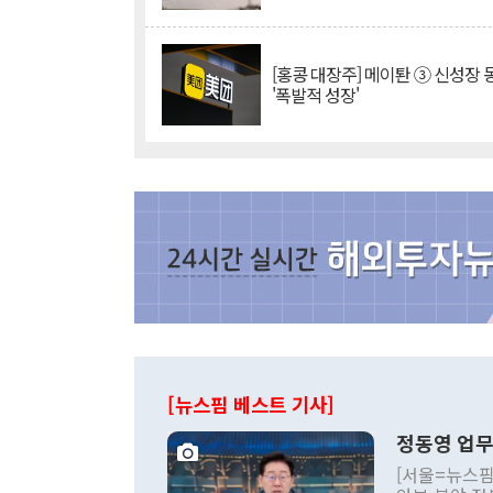
[홍콩 대장주] 메이퇀 ③ 신성장
'폭발적 성장'
[뉴스핌 베스트 기사]
정동영 업무
[서울=뉴스핌