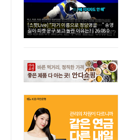
[스팟Live] “자기 이름으로 정당명을…” 송영
길이 피켓 문구 보고 놀란 이유는? | 26.08.09
더불어민주당 당대표·최고위원 후보 대구·경
북 합동연설회