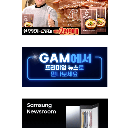
극기 거꾸로' 논란…이틀만에 철거
 예술·체육요원 최대 33% 감축
 역대 최대폭 감소한 9.4%↓…유통업계 양극화 심화
 특사'로 콜롬비아 대통령 취임식 참석
시간당 30mm 강한 비...호우 피해 없어
방…野 "청년 우롱 기괴" vs 與 "송구한 해프닝"