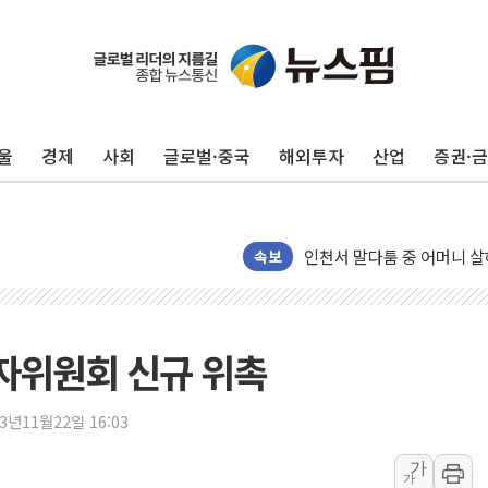
평택 진위면 공장서 질식사
포항 블루밸리 국가산단에 '
상주 낙동강 선착장 하류서 50
울
경제
사회
글로벌·중국
해외투자
산업
증권·
[종합] 김민석, 정청래에 누적 '
민주당 경북도당위원장에 오중
인천서 말다툼 중 어머니 살
김민석, 강원·대구·경북 경선서
속보
[속보] 민주, 강원·대구·경북 
[속보] 민주, 경북 경선 결과 
[속보] 민주, 대구 경선 결과 
자위원회 신규 위촉
[속보] 민주, 강원 경선 결과 
정재헌 CEO, SKT 장기고
23년11월22일 16:03
최태원, 노소영에 9440억
가
가
하나금융, 명동 소상공인에 