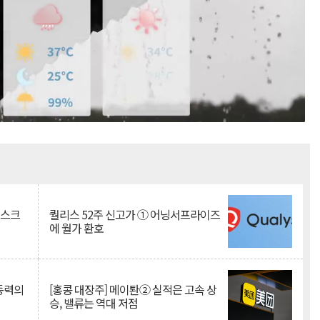
Mute
리스크
퀄리스 52주 신고가 ① 어닝서프라이즈
에 월가 환호
 동력의
[홍콩 대장주] 메이퇀② 실적은 고속 상
승, 밸류는 역대 저점