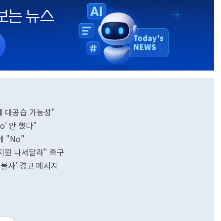
에 대공습 가능성"
' 안 했다"
 "No"
 지원 나서달라" 촉구
우크라에 탱크 투입하는 서방, 푸틴에 '확전불사' 경고 메시지