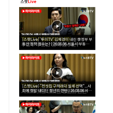
스팟
Live
[스팟Live] '투미TV' 김제경이 내린 李정부 부
동산 정책 점수는? | 26.08.06 서울시 부동산
대토론회
[스팟Live] "전셋집 구하려다 월세 선택"...사
회에 첫발 내디딘 청년의 한탄 | 26.08.06 서울
시 부동산 대토론회