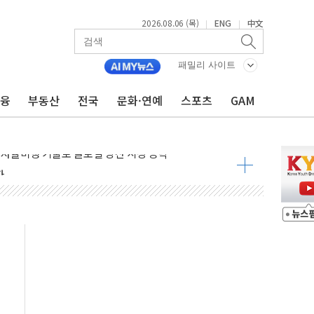
2026.08.06 (목)
ENG
中文
|
|
패밀리 사이트
금융
부동산
전국
문화·연예
스포츠
GAM
상 발사체 발사
상반기 영업이익 2조 돌파
AI 자율비행 기술로 글로벌 방산 시장 공략"
파
제한, 형평성·여론 고려해야…충분한 사회적 논의 주문"
중구서 시내버스 등 3중 추돌·1명 부상
본방향 공감...현장 목소리 반영되길"
 오른다"…서울시 부동산 토론회서 쏟아진 우려
컵 파리서 개막
2차 회의"…주택 공급 방안 논의한다
2136억원