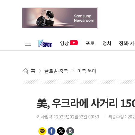
영상
포토
정치
정책·서
홈
글로벌·중국
미국·북미
美, 우크라에 사거리 1
기사입력 :
2023년02월02일 09:53
최종수정 :
20