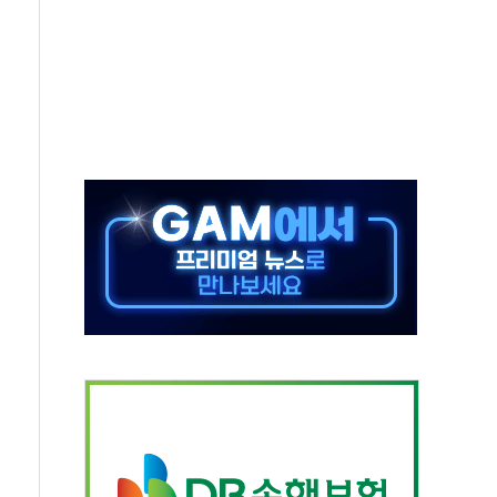
, 중고령층엔 안정을"…세대상생 일자리 특위 출범
16% 증가…역대 2분기 최대 실적
용률 40%로 높인다…2040 RE100 속도
멸종위기종 밀수 조직 적발
미래세대와 전통문화 소통 자리, 꾸준히 만들겠다"
'…용산어린이정원 활용 놓고 충돌 예고
'놀부' 법원에 기업회생 신청
GAM - 맛보기편 (8/6)
흡수합병…비대면 영상서비스 경쟁력 강화