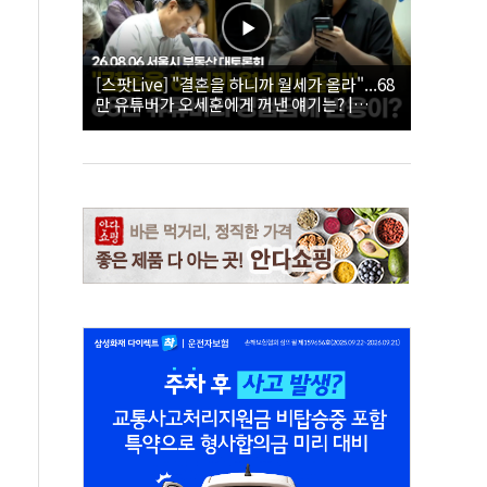
[스팟Live] "결혼을 하니까 월세가 올라"...68
만 유튜버가 오세훈에게 꺼낸 얘기는? |
26.08.06 서울시 부동산 대토론회