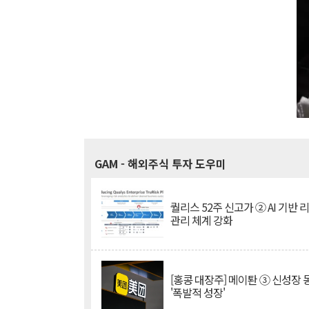
GAM
- 해외주식 투자 도우미
퀄리스 52주 신고가 ② AI 기반 
관리 체계 강화
[홍콩 대장주] 메이퇀 ③ 신성장
'폭발적 성장'