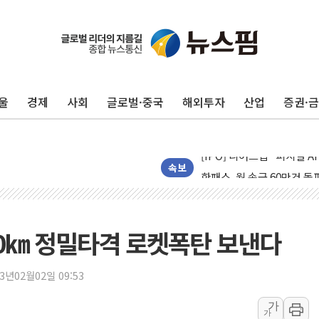
울
경제
사회
글로벌·중국
해외투자
산업
증권·
[속보] 북, 동해상으로 미
한국투자증권, 국내 최초 
[IPO] 니어스랩 "피지컬 
한패스, 월 송금 60만건 돌
속보
李대통령 "청소년 SNS 
초등학교 앞서 '쾅'…대전 
중소기업계 "세제개편안 기
50㎞ 정밀타격 로켓폭탄 보낸다
"전월세 대책 없고 집값만
배틀그라운드 모바일 월드
23년02월02일 09:53
청와대 "내일 부동산 점검 
가
가
케이피에프, 2분기 매출액 