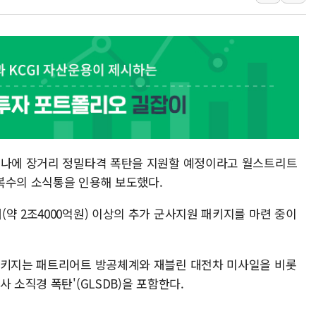
국민통합위 "청년엔 기회를
레드캡투어, 2분기 영업익 
HD건설기계, 재생에너지 사
아파트에 코브라가…검찰, 
윤영달 크라운해태 회장 "
'주택 공급 vs 공원 보존
부대찌개·보쌈 프랜차이즈 
이나에 장거리 정밀타격 폭탄을 지원할 예정이라고 월스트리트
깊이가 다른 글로벌 투자 정보 
 복수의 소식통을 인용해 보도했다.
원포유, 그린비파트너스 
약 2조4000억원) 이상의 추가 군사지원 패키지를 마련 중이
패키지는 패트리어트 방공체계와 재블린 대전차 미사일을 비롯
 소직경 폭탄'(GLSDB)을 포함한다.