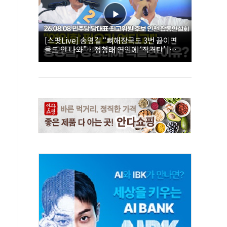
[스팟Live] 송영길 “뼈해장국도 3번 끓이면
물도 안 나와”…정청래 연임에 ‘직격탄’ |
26.08.08 더불어민주당 당대표·최고위원 후
보 인천 합동연설회