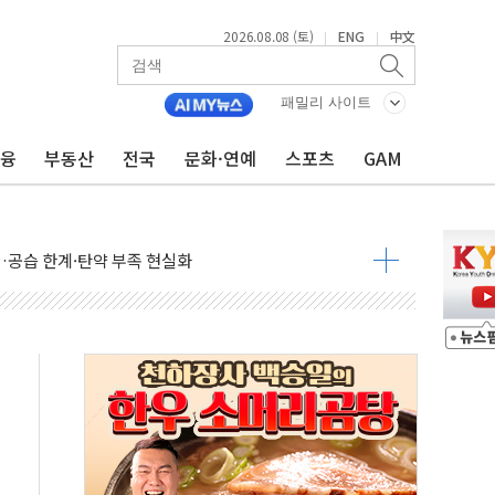
2026.08.08 (토)
ENG
中文
|
|
패밀리 사이트
금융
부동산
전국
문화·연예
스포츠
GAM
산사태 주의보'...경북도, 호우 피해·통제구간 없어
%p' 차 재역전 성공...金 45.42% vs 鄭 44.56%
·정청래·김민석 당대표 후보
 정청래에 승리...47.75% vs 42.08%
과 발표...김민석 47.75% 정청래 42.08%
표...김민석 45.09% 정청래 43.27% 송영길 11.63%
표...김민석 52.64% 정청래 39.89% 송영길 7.47%
0~8.14)