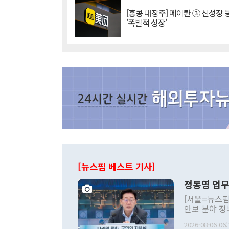
[홍콩 대장주] 메이퇀 ③ 신성장
'폭발적 성장'
[뉴스핌 베스트 기사]
정동영 업무
[서울=뉴스핌
안보 분야 정
평화공존 발전
2026-08-06 06:
발언 중에는 