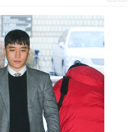
美, 이란전 출구전략 만지작
강릉·동해·삼척 시간당 최대 
폐기물 수거하다 참변…60대
서울 중랑구 주택가서 흉기 난
李대통령 "결혼 때문에 손해 
여수 오동도 인근 해상서 모
추미애, '위안부' 피해자 기림
인천 선재도 갯벌서 해루질 중
인천서 말다툼 중 어머니 흉기
'화합' 꺼낸 김민석에 '뻔뻔
李대통령, ISA 개편 재검토 