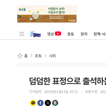
영상
포토
정치
정책·서
홈
포토
사회
덤덤한 표정으로 출석하
기사입력 :
2020년01월13일 10:21
최종수정 :
20