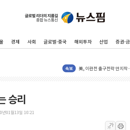
울
경제
사회
글로벌·중국
해외투자
산업
증권·
울진·영덕 '호우특보'-포항 '
[종합] 김민석, 정청래에 '0.86
속보
인천 합동연설회 나선 송영길
김민석, 2주차 제주·인천 경선서
인사하는 김민석 당대표 후보
는 승리
[속보] 민주, 제주·인천 경선 결
[속보] 민주, 인천 경선 결과 발
20년01월13일 10:21
[속보] 민주, 제주 경선 결과 발
가
이번주 국내 주요 금융일정(8.1
가