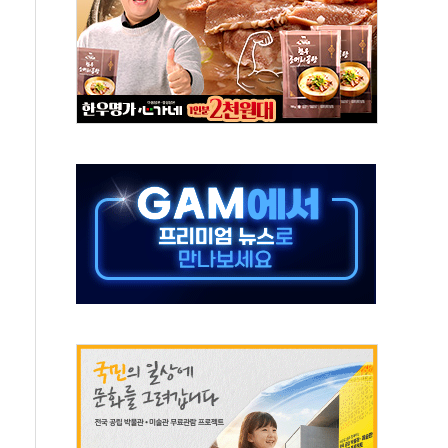
…공습 한계·탄약 부족 현실화
50㎜ 폭우…강원 동해안 강한 비 이어져
 환경미화원 수거차에 치여 사망
동…60대 남성 2명 숨져
보는 일 없게"…'결혼 페널티' 22개 과제 손본다
터보트 전복…1명 사망·1명 실종
의 날 참석..."국제적 시민 연대로 목소리 내야"
 실종 60대 나흘만에 숨진 채 발견
 살해 10대 아들 체포
' 받아친 정청래…제주 연설서 신경전 고조
지시…與 "적극 환영"·野 "졸속 국정"