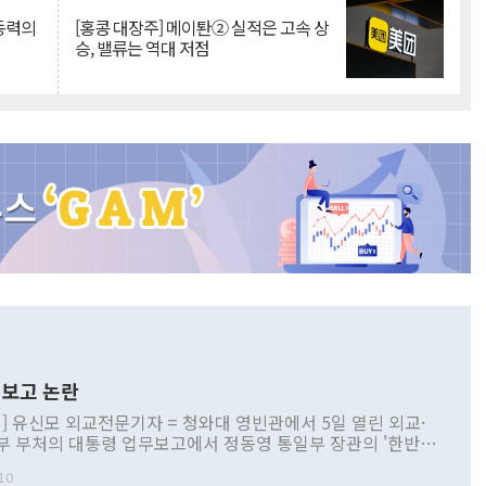
 동력의
[홍콩 대장주] 메이퇀② 실적은 고속 상
승, 밸류는 역대 저점
보고 논란
] 유신모 외교전문기자 = 청와대 영빈관에서 5일 열린 외교·
부 부처의 대통령 업무보고에서 정동영 통일부 장관의 '한반도
 구상'과 업무보고 발언이 논란을 빚고 있다. 이날 정 장관의
10
정부 내 조율을 거치지 않은 사안을 정책으로 추진하겠다고 공