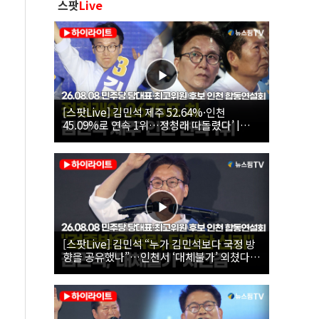
스팟
Live
[스팟Live] 김민석 제주 52.64%·인천
45.09%로 연속 1위…정청래 따돌렸다’ |
26.08.08 더불어민주당 당대표·최고위원 후
보 인천 합동연설회
[스팟Live] 김민석 “누가 김민석보다 국정 방
향을 공유했나”…인천서 ‘대체불가’ 외쳤다 |
26.08.08 더불어민주당 당대표·최고위원 후
보 인천 합동연설회