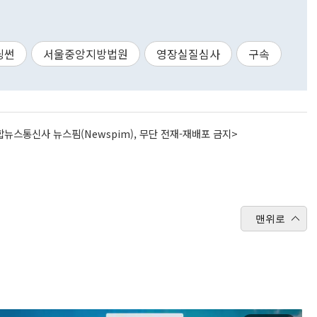
닝썬
서울중앙지방법원
영장실질심사
구속
뉴스통신사 뉴스핌(Newspim), 무단 전재-재배포 금지>
맨위로