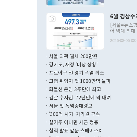
언한 것이 있
령은 공개적으
6월 경상수
주의적 희망에
관의 대북 정
[서울=뉴스핌
관 부처 장관
어 역대 최대
관의 무리한 
출 호조로 월
다. [정동영 통일부 장관이 지난달 23일 오후 서울 종로구 정부서울청사에
2026-08-06 08:
료=한국은행] 한국은행이 6일 발표한 '2026년 6월 국제수지(잠정)'에
서 취임 1주년 
면 지난 6월
부 장관 권한
1000만달러
서울 외곽 월세 200만원
발전 구상'을
이에 따라 올
적 갈등 해결
경기도, 재정 '비상 상황'
했다. 경상수
결과 혐오의 
9000만달러
프로야구 전 경기 폭염 취소
년간의 CVI
지 기준 상품
고령 취업자 첫 1000만명 돌파
무너졌다고도 
며 월간 기준
현실을 바꾸는
달러로 38.
화물선 운임 3주만에 최고
를 평화 체제
196.9% 급
검찰 수사권, 72년만에 막 내려
함께 4자 대
수출은 160
지만 이 대통
서울 첫 폭염중대경보
(18.6%) 
화공존 정책이
했다. 통관 기
'300억 사기' 차가원 구속
다"고 지적했
(16.4%)
투리가 잡혀 
실거주 아니면 세금 껑충
월(-10억9
쁜 상황이 초
증가와 유류할
실적 발표 앞둔 스페이스X
9·19 군사
기록했지만 