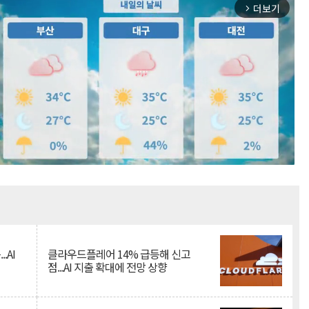
더보기
arrow_forward_ios
Mute
.AI
클라우드플레어 14% 급등해 신고
점...AI 지출 확대에 전망 상향