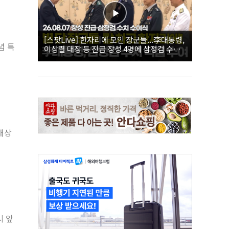
[스팟Live] 한자리에 모인 장군들...李대통령,
념 특
이상렬 대장 등 진급 장성 4명에 삼정검 수치
직접 수여｜26.08.07 장성 진급·삼정검 수치
수여식
대상
시 앞