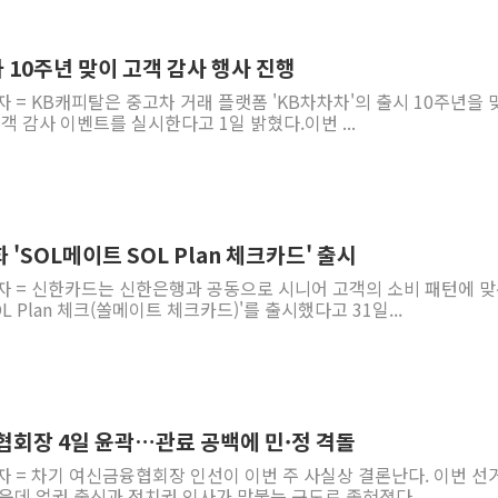
[사진] 빈살만과 에르도안의 만남
이란와이어 "이란 최고지도자 위독…곧 사망
 10주년 맞이 고객 감사 행사 진행
남동발전, 해남군에 국내 최대 규모 400MW 
자 = KB캐피탈은 중고차 거래 플랫폼 'KB차차차'의 출시 10주년을 
객 감사 이벤트를 실시한다고 1일 밝혔다.이번 ...
[인도증시] 중동 불안 속 유가 상승에 소폭 하락
황희 '폐버스 청년주택' SNS 글 역풍에 "정
폭염 누그러지고 가뭄 숙지나...경북동해안권 8
사우디·튀르키예·파키스탄, '공동방위협정' 
'SOL메이트 SOL Plan 체크카드' 출시
신길동 신축도 3.3㎡당 7250만원…써밋 클라
기자 = 신한카드는 신한은행과 공동으로 시니어 고객의 소비 패턴에 
용산공원·그린벨트로 또 충돌…반복되는 국토부
L Plan 체크(쏠메이트 체크카드)'를 출시했다고 31일...
협회장 4일 윤곽…관료 공백에 민·정 격돌
자 = 차기 여신금융협회장 인선이 이번 주 사실상 결론난다. 이번 선
운데 업권 출신과 정치권 인사가 맞붙는 구도로 좁혀졌다....