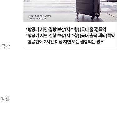
한국산
윤창환