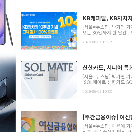
KB캐피탈, KB차차차
[서울=뉴스핌] 박가연 기
오는 30일까지 한 달간 고
2026-06-01 15:12
신한카드, 시니어 특화 
[서울=뉴스핌] 박가연 
'SOL메이트 신한카드 SO
2026-06-01 10:33
[주간금융이슈] 여신
[서울=뉴스핌] 이윤애 기
정통 관료 출신이 빠진 가