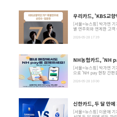
우리카드, 'KBS교향
[서울=뉴스핌] 박가연 기
별 연주회와 연계한 고객 
2026-05-28 17:39
NH농협카드, 'NH 
[서울=뉴스핌] 박가연 기
으로 'NH pay 현장 간
2026-05-28 10:00
신한카드, 두 달 만
[서울=뉴스핌] 이윤애 기
서며 두 달 만에 선두 자