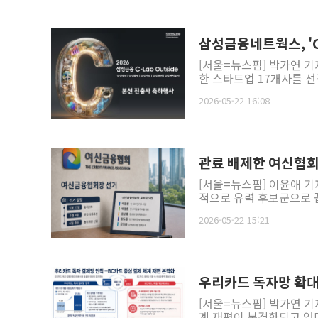
삼성금융네트웍스, 'C
[서울=뉴스핌] 박가연 기자
한 스타트업 17개사를 선정
2026-05-22 16:08
관료 배제한 여신협회
[서울=뉴스핌] 이윤애 기
적으로 유력 후보군으로 꼽
2026-05-22 15:21
우리카드 독자망 확대
[서울=뉴스핌] 박가연 기
계 재편이 본격화되고 있다