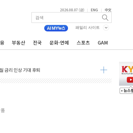
2026.08.07 (금)
ENG
中文
|
|
패밀리 사이트
금융
부동산
전국
문화·연예
스포츠
GAM
용 쇼크에 반도체주 '활짝'
우려 후퇴…나스닥 선물 1%대 상승
…9월 금리 인상 기대 후퇴
체결
라우드플레어·태양광주↑ VS 트레이드데스크·웬디스↓
종자 7359명 끝까지 찾겠다"
 톤 낮춰
항시 '시끌'
상품
름…수도권 집중 완화 전환점"
 주재… "전폭적 공급 확대·속도전 총력"
…美 태양광주 급등