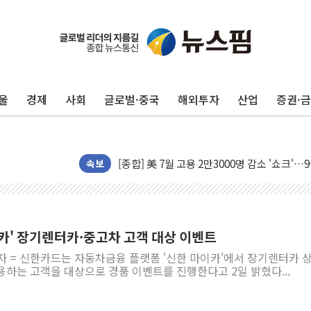
울
경제
사회
글로벌·중국
해외투자
산업
증권·
[AI MY 뉴스] 뉴욕 반도체주 프리뷰...美 고
뉴욕증시 프리뷰, 美 고용 쇼크에 금리 인상 
[종합] 美 7월 고용 2만3000명 감소 '쇼크'
[사진] 이슬람 수니파 3개국, 공동방위협정 
속보
뉴욕증시 개장 전 특징주...아틀라시안·클
보훈부, 미 DPAA와 MOU… "6·25 미군 실
트럼프 "금리 내려야"…파월 때와 달리 워시엔
이카' 장기렌터카·중고차 고객 대상 이벤트
특정 정치인 측근 포항시 정책특보 내정설...포
자 = 신한카드는 자동차금융 플랫폼 '신한 마이카'에서 장기렌터카 
李 "해남 태양광, 대한민국 다음 100년 밑거
하는 고객을 대상으로 경품 이벤트를 진행한다고 2일 밝혔다...
李 대통령, '6시간 마라톤 부동산 2차 회의'
트럼프, 中 겨냥 폴리실리콘 관세 15% 부과