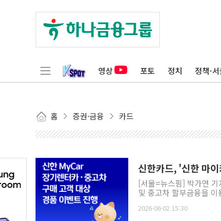
영상
포토
정치
정책·서
홈
증권·금융
카드
신한카드, '신한 마
[서울=뉴스핌] 박가연 기
및 중고차 할부금융을 이용
2026-06-02 15:30