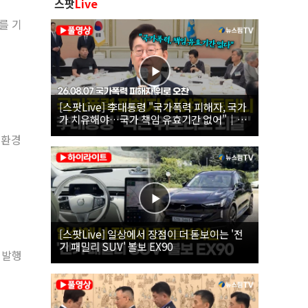
스팟
Live
를 기
[스팟Live] 李대통령 "국가폭력 피해자, 국가
가 치유해야…국가 책임 유효기간 없어"｜
26.08.07 국가폭력 피해자 위로 오찬
 환경
[스팟Live] 일상에서 장점이 더 돋보이는 '전
기 패밀리 SUV' 볼보 EX90
 발행