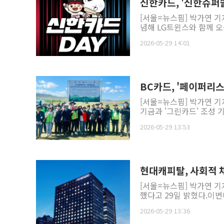
신한카드, '신한슈퍼쏠
[서울=뉴스핌] 박가연 기
념해 LG트윈스와 함께 오는
2026-05-29 14:01
BC카드, '페이퍼리
[서울=뉴스핌] 박가연 기
기금과 '그린카드' 조성 
2026-05-29 13:53
현대캐피탈, 사회적 채
[서울=뉴스핌] 박가연 기
했다고 29일 밝혔다.이번에
2026-05-29 13:36