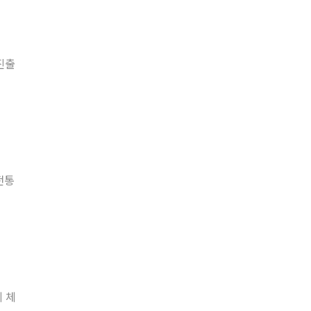
 진출
전통
 체