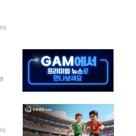
해도 놀랍지 않아"
태양광 착공…여의도 1.6배 규모
맞아
...금융주 낙폭 커
부정책 아냐" 해명
~9일 최대 100mm 호우
체결… 수니파 국가들의 새 안보 협력 구도
비온 59㎡ 18억원대
맞춘
-서울시 '정책 엇박자'
거는