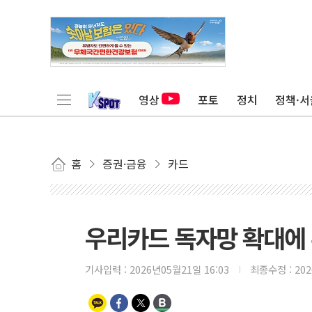
영상
포토
정치
정책·서
홈
증권·금융
카드
우리카드 독자망 확대에
기사입력 :
2026년05월21일 16:03
최종수정 :
20