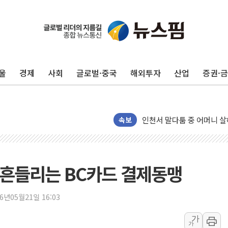
평택 진위면 공장서 질식사
포항 블루밸리 국가산단에 '
상주 낙동강 선착장 하류서 50
울
경제
사회
글로벌·중국
해외투자
산업
증권·
[종합] 김민석, 정청래에 누적 1
민주당 경북도당위원장에 오중
인천서 말다툼 중 어머니 살
김민석, 강원·대구·경북 경선서
속보
[속보] 민주, 강원·대구·경북 
[속보] 민주, 경북 경선 결과 
[속보] 민주, 대구 경선 결과 
 흔들리는 BC카드 결제동맹
[속보] 민주, 강원 경선 결과 
정재헌 CEO, SKT 장기고
26년05월21일 16:03
최태원, 노소영에 9440억
가
가
하나금융, 명동 소상공인에 