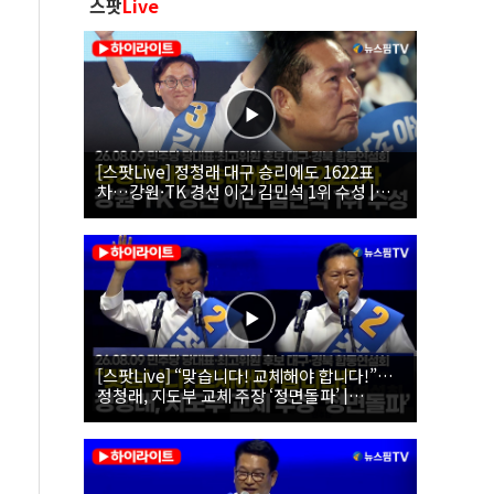
스팟
Live
[스팟Live] 정청래 대구 승리에도 1622표
차…강원·TK 경선 이긴 김민석 1위 수성 |
26.08.09 더불어민주당 당대표·최고위원 후
보 대구·경북 합동연설회
[스팟Live] “맞습니다! 교체해야 합니다!”…
정청래, 지도부 교체 주장 ‘정면돌파’ |
26.08.09 더불어민주당 당대표·최고위원 후
보 대구·경북 합동연설회