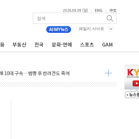
2026.08.09 (일)
ENG
中文
|
|
고 발생…작업자 1명 숨져
철강 AI융합실증센터' 들어선다
패밀리 사이트
대 숨진 채 발견...경찰, 조사 중
금융
부동산
전국
문화·연예
스포츠
GAM
.48%p 차 선두 유지...金 46.01% vs 鄭 44.53%
기 당선...합산득표율 68.63%
해 10대 구속…범행 후 반려견도 죽여
 정청래에 승리…金 48.54% vs 鄭 44.40%
경선 결과...김민석 48.54% 정청래 44.40%
발표...김민석 47.37% 정청래 45.71% 송영길 6.92%
발표...정청래 47.82% 김민석 46.35% 송영길 5.83%
발표...김민석 50.30% 정청래 41.94% 송영길 7.76%
객 400명 맞이…"마음 잇는 시간 되길"
 지급 확정되나…재상고 앞두고 막판 셈법
'행복상자' 전달