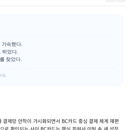
인천시 광복절 현수막 '태
병무청, 보충역 전면 손질…
홈플러스發 대형마트 판매,
윤준병·이해민 의원, '정부
'호우·산사태 주의보' 울진 
 가속했다.
여야, 황희 '버스 하우스' 공
로 뛰었다.
를 찾았다.
어요.
자 결제망 안착이 가시화되면서 BC카드 중심 결제 체계 재편
으로 확인되는 사이 BC카드는 핵심 회원사 이탈 속 새 성장