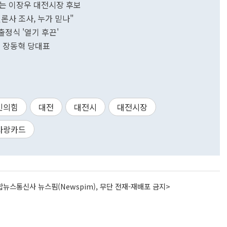
하는 이장우 대전시장 후보
언론사 조사, 누가 믿나"
출정식 '열기 후끈'
 장동혁 당대표
민의힘
대전
대전시
대전시장
사랑카드
뉴스통신사 뉴스핌(Newspim), 무단 전재-재배포 금지>