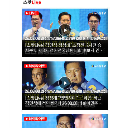
스팟
Live
[스팟Live] 김민석·정청래 ‘초접전’ 2차전 승
자는?...제3차 정기전국당원대회 후보자 인천
합동연설회 생중계 | 26.08.08
[스팟Live] 정청래 “뻔뻔하다”…‘화합’ 꺼낸
김민석에 정면 반격 | 26.08.08 더불어민주당
당대표·최고위원 후보 제주 합동연설회