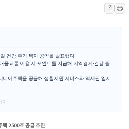
가
동해중부 전 해상 풍랑
가
연일 폭염에 온열질환 
中 전방위 아파트 부양
인제 용대리 계곡서 수
동해시, 11~14일 '
강원 중·남부 동해안 
1일 건강·주거 복지 공약을 발표했다
청양 밭에서 일하던 9
기·대중교통 이용 시 포인트를 지급해 지역경제·건강 증
폭염에 車 운전면허 기
李대통령, 'ISA·주가
형 시니어주택을 공급해 생활지원 서비스와 역세권 입지
어요.
택 2500호 공급 추진