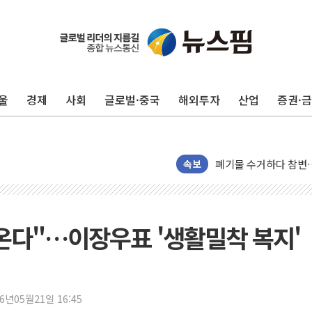
울
경제
사회
글로벌·중국
해외투자
산업
증권·
美, 이란전 출구전략 
강릉·동해·삼척 시간당
폐기물 수거하다 참변
서울 중랑구 주택가서 
속보
李대통령 "결혼 때문에 
여수 오동도 인근 해상
추미애, '위안부' 피해
온다"…이장우표 '생활밀착 복지'
인천 선재도 갯벌서 해루
인천서 말다툼 중 어머니
'화합' 꺼낸 김민석에
26년05월21일 16:45
李대통령, ISA 개편 