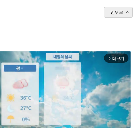
맨위로
더보기
arrow_forward_ios