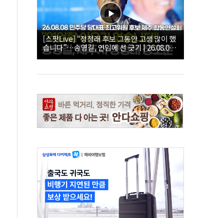
[스팟Live] “정청래 후보 그동안 고생 많이 했
습니다”…송영길, 연임에 선 긋기 | 26.08.08
더불어민주당 당대표·최고위원 후보 제주 합
동연설회