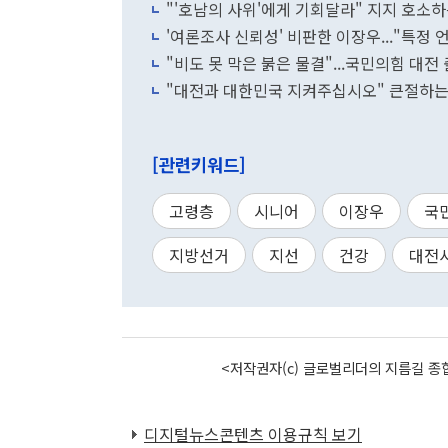
"'호남의 사위'에게 기회달라" 지지 호소
'여론조사 신뢰성' 비판한 이장우..."특정 
"비도 못 막은 붉은 물결"...국민의힘 대전 
"대전과 대한민국 지켜주십시오" 큰절하는
[관련키워드]
고령층
시니어
이장우
국
지방선거
지선
건강
대전
<저작권자(c) 글로벌리더의 지름길 종합
디지털뉴스콘텐츠 이용규칙 보기