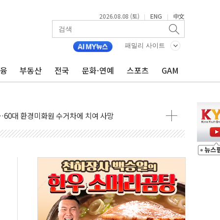
2026.08.08 (토)
ENG
中文
|
|
패밀리 사이트
금융
부동산
전국
문화·연예
스포츠
GAM
만지작…공습 한계·탄약 부족 현실화
 최대 50㎜ 폭우…강원 동해안 강한 비 어어져
…60대 환경미화원 수거차에 치여 사망
흉기 난동…60대 남성 2명 숨져
손해 보는 일 없게"…'결혼 페널티' 22개 과제 손본다
서 모터보트 전복…1명 사망·1명 실종
자 기림의 날 참석..."국제적 시민 연대로 목소리 내야"
질 중 실종 60대 나흘만에 숨진 채 발견
 흉기 살해 10대 아들 체포
 '뻔뻔' 받아친 정청래…제주 연설서 신경전 고조
재검토 지시…與 "적극 환영"·野 "졸속 국정"