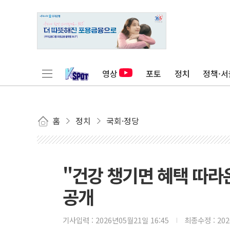
영상
포토
정치
정책·서
홈
정치
국회·정당
"건강 챙기면 혜택 따라
공개
기사입력 :
2026년05월21일 16:45
최종수정 :
20