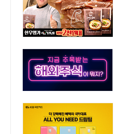
주의보…10일까지 최대 3.5m 높은 물결
사망 23명…정부, 비상대응기구 가동
, 수도 베이징도 부동산 규제 철폐
위 상승으로 피서객 7명 고립…전원 구조
별똥별 멍' 운영…페르세우스 유성우 관측
시간당 50mm 이상 폭우…호우경보 발효
0대 숨져…온열질환 여부 조사
능시험 오전 집중 편성…체감온도 38도 넘으면 중단
누르기 방지법' 전면 재검토 지시