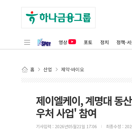
영상
포토
정치
정책·서
홈
산업
제약·바이오
제이엘케이, 계명대 동산병
우처 사업' 참여
기사입력 :
2026년05월21일 17:06
최종수정 :
20