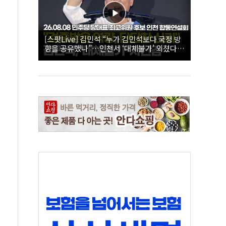
[스팟Live] 김민석 “누가 김민석보다 국정 방
향을 공유했나”…인천서 ‘대체불가’ 외쳤다 |
26.08.08 더불어민주당 당대표·최고위원 후
보 인천 합동연설회