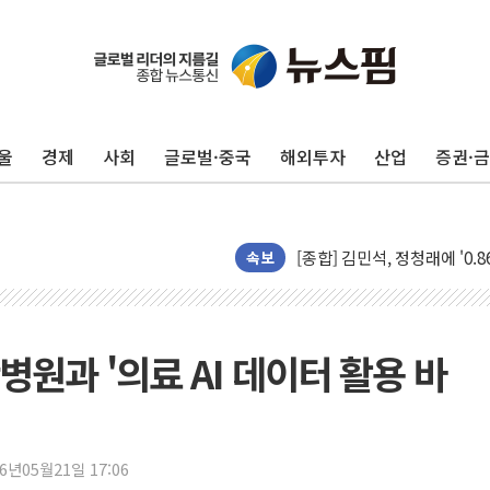
울
경제
사회
글로벌·중국
해외투자
산업
증권·
포항시 재난예산 40억 긴급 
울진·영덕 '호우특보'-포항 '
[종합] 김민석, 정청래에 '0.86
인천 합동연설회 나선 송영길
속보
김민석, 2주차 제주·인천 경선서
인사하는 김민석 당대표 후보
[속보] 민주, 제주·인천 경선 결
원과 '의료 AI 데이터 활용 바
[속보] 민주, 인천 경선 결과 발
[속보] 민주, 제주 경선 결과 발
이번주 국내 주요 금융일정(8.1
26년05월21일 17:06
美, 이란전 출구전략 만지작