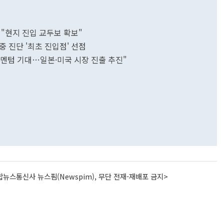
…"현지 진입 교두보 확보"
졸중 진단 '최초 진입점' 선점
 모멘텀 기대…일본·미국 시장 진출 추진"
뉴스통신사 뉴스핌(Newspim), 무단 전재-재배포 금지>