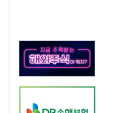
50㎜ 폭우…강원 동해안 강한 비 이어져
 환경미화원 수거차에 치여 사망
동…60대 남성 2명 숨져
보는 일 없게"…'결혼 페널티' 22개 과제 손본다
터보트 전복…1명 사망·1명 실종
의 날 참석..."국제적 시민 연대로 목소리 내야"
 실종 60대 나흘만에 숨진 채 발견
 살해 10대 아들 체포
' 받아친 정청래…제주 연설서 신경전 고조