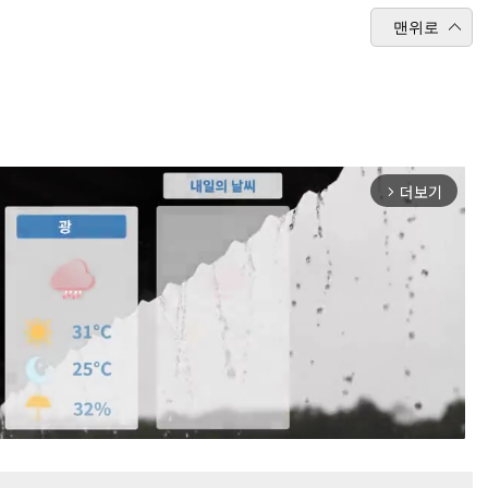
맨위로
더보기
arrow_forward_ios