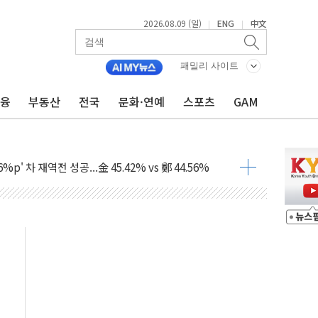
2026.08.09 (일)
ENG
中文
|
|
패밀리 사이트
금융
부동산
전국
문화·연예
스포츠
GAM
투입…고수온 양식장 복구·지원 '총력'
산사태 주의보'...경북도, 호우 피해·통제구간 없어
%p' 차 재역전 성공...金 45.42% vs 鄭 44.56%
·정청래·김민석 당대표 후보
 정청래에 승리...47.75% vs 42.08%
과 발표...김민석 47.75% 정청래 42.08%
표...김민석 45.09% 정청래 43.27% 송영길 11.63%
표...김민석 52.64% 정청래 39.89% 송영길 7.47%
0~8.14)
…공습 한계·탄약 부족 현실화