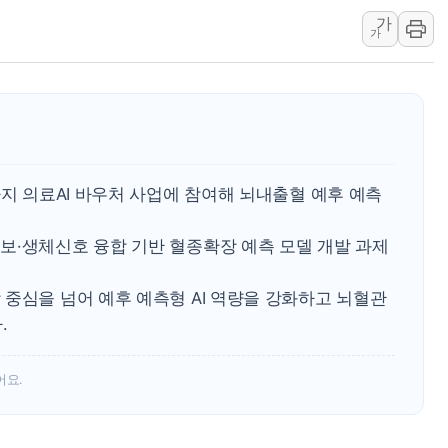
가
강릉·동해·삼척 시간당 최대 
가
폐기물 수거하다 참변…60대
서울 중랑구 주택가서 흉기 난
李대통령 "결혼 때문에 손해 
여수 오동도 인근 해상서 모
추미애, '위안부' 피해자 기림
까지 의료AI 바우처 사업에 참여해 뇌내출혈 예후 예측
인천 선재도 갯벌서 해루질 중
인천서 말다툼 중 어머니 흉기
보·생체신호 융합 기반 혈종확장 예측 모델 개발 과제
'화합' 꺼낸 김민석에 '뻔뻔
중심을 넘어 예후 예측형 AI 역량을 강화하고 뇌혈관
.
어요.