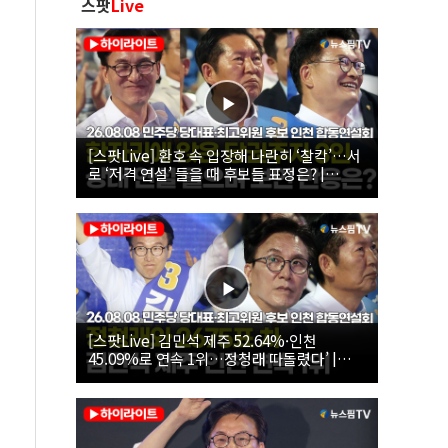
스팟
Live
[스팟Live] 환호 속 입장해 나란히 ‘찰칵’…서
로 ‘저격 연설’ 들을 때 후보들 표정은? |
26.08.08 더불어민주당 당대표·최고위원 후
보 인천 합동연설회
[스팟Live] 김민석 제주 52.64%·인천
45.09%로 연속 1위…정청래 따돌렸다’ |
26.08.08 더불어민주당 당대표·최고위원 후
보 인천 합동연설회