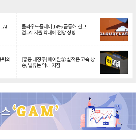
Mute
.AI
클라우드플레어 14% 급등해 신고
점...AI 지출 확대에 전망 상향
 동력의
[홍콩 대장주] 메이퇀② 실적은 고속 상
승, 밸류는 역대 저점