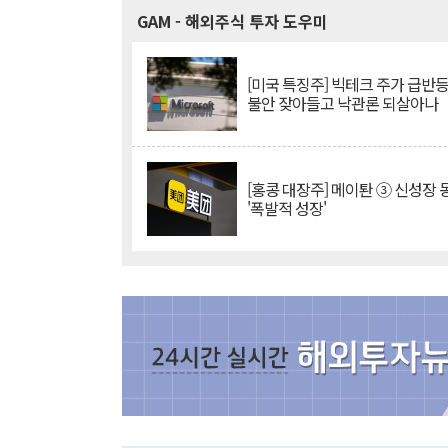
GAM
- 해외주식 투자 도우미
[미국 특징주] 빅테크 주가 급반등..
불안 잦아들고 낙관론 되살아나
[홍콩 대장주] 메이퇀 ③ 신성장
'폭발적 성장'