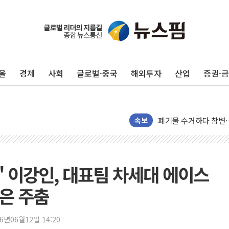
이번주 국내 주요 금융일정
울
경제
사회
글로벌·중국
해외투자
산업
증권·
美, 이란전 출구전략 
강릉·동해·삼척 시간당
폐기물 수거하다 참변
속보
서울 중랑구 주택가서 
李대통령 "결혼 때문에 
여수 오동도 인근 해상
추미애, '위안부' 피해
저' 이강인, 대표팀 차세대 에이스
인천 선재도 갯벌서 해루
민은 주춤
인천서 말다툼 중 어머니
'화합' 꺼낸 김민석에
26년06월12일 14:20
李대통령, ISA 개편 