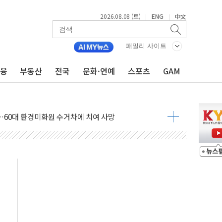
2026.08.08 (토)
ENG
中文
|
|
패밀리 사이트
(8.10~8.14)
금융
부동산
전국
문화·연예
스포츠
GAM
만지작…공습 한계·탄약 부족 현실화
 최대 50㎜ 폭우…강원 동해안 강한 비 이어져
…60대 환경미화원 수거차에 치여 사망
흉기 난동…60대 남성 2명 숨져
손해 보는 일 없게"…'결혼 페널티' 22개 과제 손본다
서 모터보트 전복…1명 사망·1명 실종
자 기림의 날 참석..."국제적 시민 연대로 목소리 내야"
질 중 실종 60대 나흘만에 숨진 채 발견
 흉기 살해 10대 아들 체포
 '뻔뻔' 받아친 정청래…제주 연설서 신경전 고조
재검토 지시…與 "적극 환영"·野 "졸속 국정"