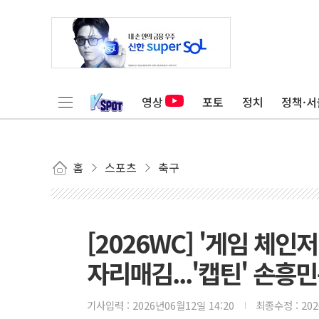
영상
포토
정치
정책·서
홈
스포츠
축구
[2026WC] '게임 체인
자리매김...'캡틴' 손흥
기사입력 :
2026년06월12일 14:20
최종수정 :
20