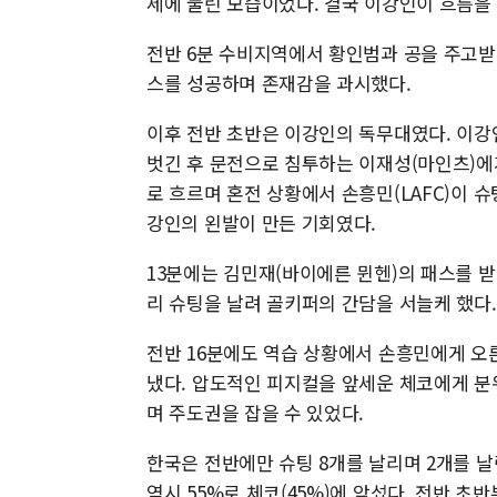
세에 눌린 모습이었다. 결국 이강인이 흐름을
전반 6분 수비지역에서 황인범과 공을 주고받
스를 성공하며 존재감을 과시했다.
이후 전반 초반은 이강인의 독무대였다. 이강
벗긴 후 문전으로 침투하는 이재성(마인츠)에
로 흐르며 혼전 상황에서 손흥민(LAFC)이 
강인의 왼발이 만든 기회였다.
13분에는 김민재(바이에른 뮌헨)의 패스를 
리 슈팅을 날려 골키퍼의 간담을 서늘케 했다.
전반 16분에도 역습 상황에서 손흥민에게 오
냈다. 압도적인 피지컬을 앞세운 체코에게 분
며 주도권을 잡을 수 있었다.
한국은 전반에만 슈팅 8개를 날리며 2개를 날
역시 55%로 체코(45%)에 앞섰다. 전반 초