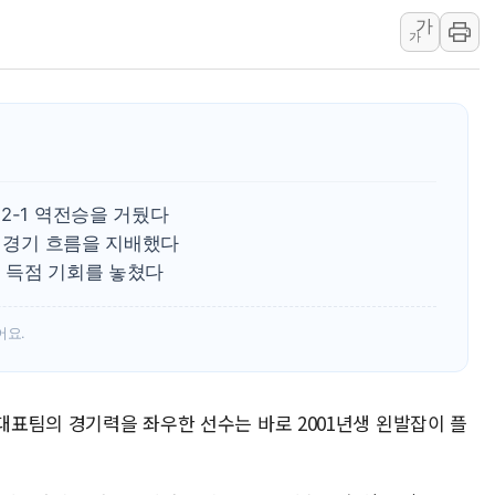
가
동해중부 전 해상 풍랑
가
연일 폭염에 온열질환 
中 전방위 아파트 부양
인제 용대리 계곡서 수
동해시, 11~14일 '
강원 중·남부 동해안 
2-1 역전승을 거뒀다
청양 밭에서 일하던 9
로 경기 흐름을 지배했다
폭염에 車 운전면허 기
 득점 기회를 놓쳤다
어요.
가대표팀의 경기력을 좌우한 선수는 바로 2001년생 왼발잡이 플