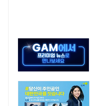
주의보…10일까지 최대 3.5m 높은 물결
사망 23명…정부, 비상대응기구 가동
, 수도 베이징도 부동산 규제 철폐
위 상승으로 피서객 7명 고립…전원 구조
별똥별 멍' 운영…페르세우스 유성우 관측
시간당 50mm 이상 폭우…호우경보 발효
0대 숨져…온열질환 여부 조사
능시험 오전 집중 편성…체감온도 38도 넘으면 중단