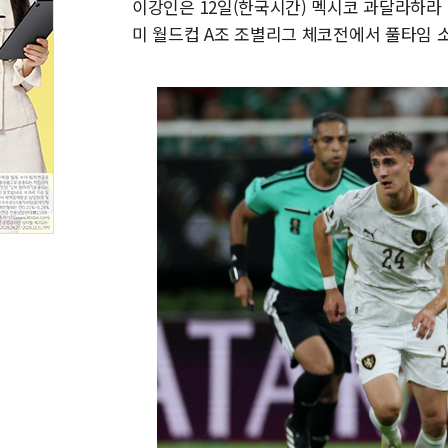
이강인은 12일(한국시간) 멕시코 과달라하라 
미 월드컵 A조 조별리그 체코전에서 풀타임 소