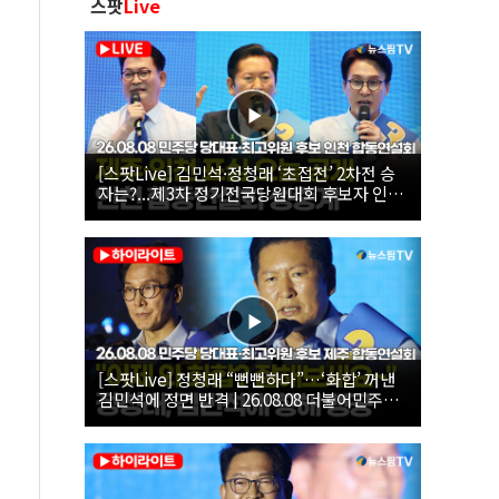
스팟
Live
[스팟Live] 김민석·정청래 ‘초접전’ 2차전 승
자는?...제3차 정기전국당원대회 후보자 인천
합동연설회 생중계 | 26.08.08
[스팟Live] 정청래 “뻔뻔하다”…‘화합’ 꺼낸
김민석에 정면 반격 | 26.08.08 더불어민주당
당대표·최고위원 후보 제주 합동연설회