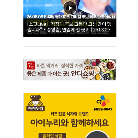
[스팟Live] “정청래 후보 그동안 고생 많이 했
습니다”…송영길, 연임에 선 긋기 | 26.08.08
더불어민주당 당대표·최고위원 후보 제주 합
동연설회