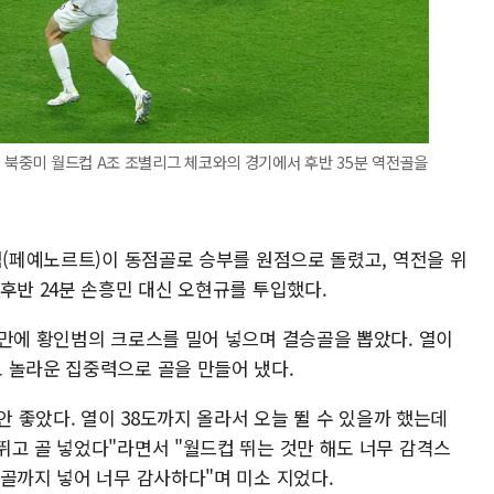
6 북중미 월드컵 A조 조별리그 체코와의 경기에서 후반 35분 역전골을
m
범(페예노르트)이 동점골로 승부를 원점으로 돌렸고, 역전을 위
후반 24분 손흥민 대신 오현규를 투입했다.
 만에 황인범의 크로스를 밀어 넣으며 결승골을 뽑았다. 열이
 놀라운 집중력으로 골을 만들어 냈다.
안 좋았다. 열이 38도까지 올라서 오늘 뛸 수 있을까 했는데
뛰고 골 넣었다"라면서 "월드컵 뛰는 것만 해도 너무 감격스
골까지 넣어 너무 감사하다"며 미소 지었다.