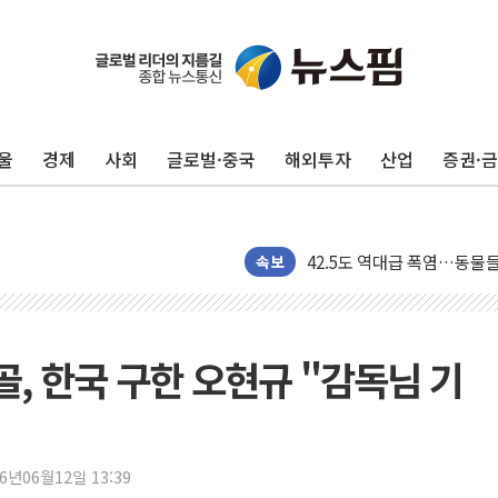
울
경제
사회
글로벌·중국
해외투자
산업
증권·
'찜통더위'에 전력수요 역대 
후티 반군, 예멘 정부군과 
42.5도 역대급 폭염…동물
속보
경찰, 9월부터 '가족 사건'
포스코홀딩스, 포스코인터·D
태국 학교서 중학생 총기 난사
전골, 한국 구한 오현규 "감독님 기
40.2도 찍은 서울 등 폭염
"文정부 악몽 재현 안돼"..
신세계사이먼 '대구 프리미엄 
李대통령, 호우 피해 경북 
26년06월12일 13:39