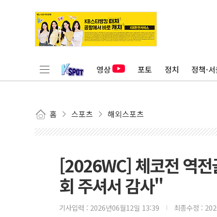
영상
포토
정치
정책·서
홈
스포츠
해외스포츠
[2026WC] 체코전 역
회 주셔서 감사"
기사입력 :
2026년06월12일 13:39
최종수정 :
20