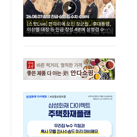
[스팟Live] 한자리에 모인 장군들...李대통령,
이상렬 대장 등 진급 장성 4명에 삼정검 수치
직접 수여｜26.08.07 장성 진급·삼정검 수치
수여식