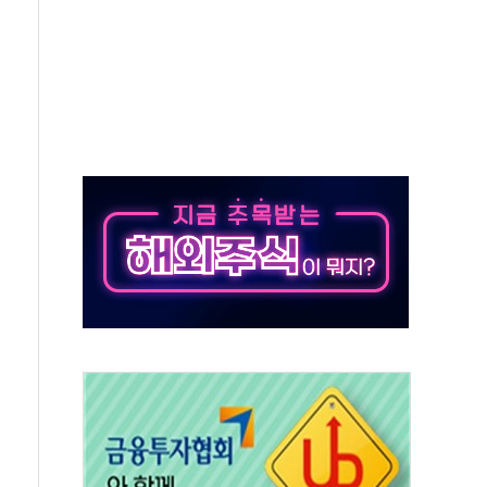
 휘두른 30대 세입자…경찰, 현행범 체포
억원
개…"재무구조 개편"
열질환 보장…폭염기 신속 보상 강화
 진단 분야 독점 라이선스 계약"
11' 캐나다 IND 신청
 군 장병 금융교육·전역 지원 협약
보험' 6개월 배타적사용권 획득
 상폐 위기…관리종목 우려 지정예고 총 63개