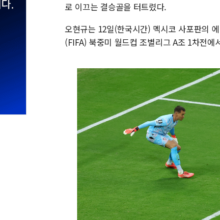
로 이끄는 결승골을 터트렸다.
오현규는 12일(한국시간) 멕시코 사포판의 
(FIFA) 북중미 월드컵 조별리그 A조 1차전에