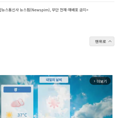
뉴스통신사 뉴스핌(Newspim), 무단 전재-재배포 금지>
맨위로
더보기
arrow_forward_ios