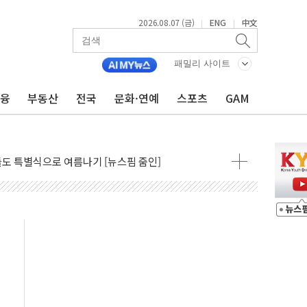
2026.08.07 (금)
ENG
中文
|
|
패밀리 사이트
금융
부동산
전국
문화·연예
스포츠
GAM
최고치 경신…한낮 총수요 104.3GW 기록
사우디 동시 공격… 위기 고조되는 또 다른 중동 화약고
들도 특별식으로 여름나기 [뉴스핌 줌인]
 못 맡는다…상피제 실시
X 지분 일부 매각
...최소 7명 사망
중대경보 해제…누적 온열질환자 2872명
.李 부동산 세제안에 與 내부서 '총선·대선 직격탄' 우려
아울렛' 건립 '본궤도'
안동·의성 특별재난지역 선포