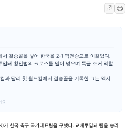
'변기 수리' 집주인에게 흉기
가
워트, 상반기 영업이익 30
가
프롬바이오, 10일 거래 재
NH농협생명, 농작업 중 온
아바코, 2분기 매출 120억원
랩지노믹스 "디엑솜과 美 암
보로노이, 폐암 치료제 'VRN
에서 결승골을 넣어 한국을 2-1 역전승으로 이끌었다.
푸본현대생명, 육군 3군단과
 투입돼 황인범의 크로스를 밀어 넣으며 특급 조커 역할
교보생명, '교보K-맞춤건강
벼랑 끝 선 '동전주' 무더기
컵과 달리 첫 월드컵에서 결승골을 기록한 그는 멕시
어요.
K)가 한국 축구 국가대표팀을 구했다. 교체투입돼 팀을 승리