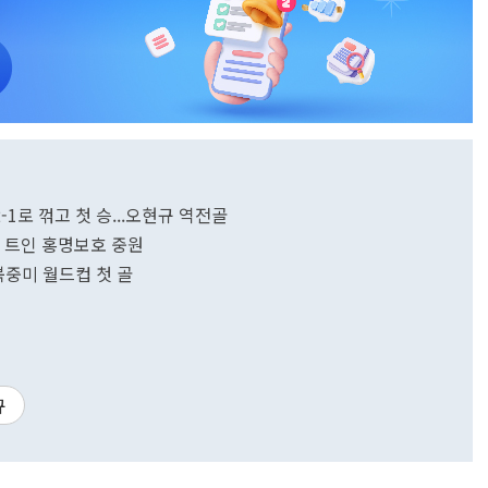
 2-1로 꺾고 첫 승...오현규 역전골
숨통 트인 홍명보호 중원
 북중미 월드컵 첫 골
규