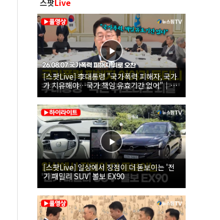
스팟
Live
[스팟Live] 李대통령 "국가폭력 피해자, 국가
가 치유해야…국가 책임 유효기간 없어"｜
26.08.07 국가폭력 피해자 위로 오찬
[스팟Live] 일상에서 장점이 더 돋보이는 '전
기 패밀리 SUV' 볼보 EX90