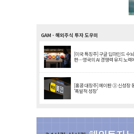
GAM
- 해외주식 투자 도우미
[미국 특징주] 구글 딥마인드 수
편…영국의 AI 경쟁력 유지 노력
[홍콩 대장주] 메이퇀 ③ 신성장
'폭발적 성장'