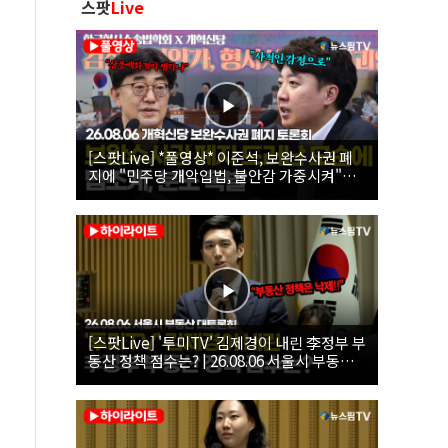
스팟
Live
[스팟Live] *풀영상* 이준석, 보완수사권 폐
지에 "민주당 개악입법, 불안감 가중시켜"｜
26.08.06 개혁신당 보완수사권 폐지 토론회
[스팟Live] '투미TV' 김제경이 내린 李정부 부
동산 정책 점수는? | 26.08.06 서울시 부동산
대토론회