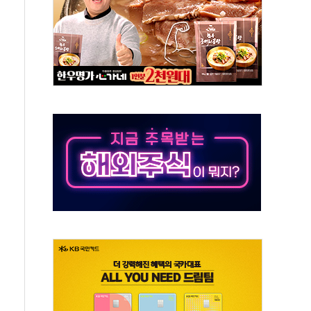
분 상승… "2분기 기업 순이익 21% 증가" 전망
으로 나토 회원국 공격 검토… 거짓 깃발 작전"
 재회…로봇·AI 데이터센터·모빌리티 구체화
나·아이온큐·도어대시↑ VS 샌디스크·피그마·앱러빈↓
급 반대…상법·자본시장법 개정 논의"
주 차익실현 속 혼조세...웨스턴디지털·샌디스크↓
사에 긴급 안보 점검회의
·호르무즈 재개방 기대에 강세
호조까지, 상승...호실적 보고 기업 상승세 뚜렷