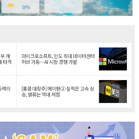
Mute
뇌부 개
마이크로소프트, 인도 최대 데이터센터
에 타격
허브 가동…AI 시장 경쟁 가열
 동력의
[홍콩 대장주] 메이퇀② 실적은 고속 상
승, 밸류는 역대 저점