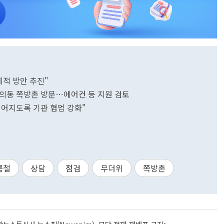
계적 방안 추진"
돈의동 쪽방촌 방문…에어컨 등 지원 검토
이어지도록 기관 협업 강화"
름철
상담
점검
무더위
쪽방촌