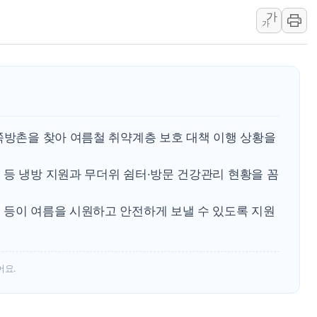
가
유럽증시, 견조한 실적 소화하며 대부
가
리투아니아 국방 "러, 우크라 드론
구광모, 내주 실리콘밸리서 젠슨 황
뉴욕증시 개장 전 특징주...모더
김정관 장관 "영업이익 N% 성과
뉴욕증시 프리뷰, 미 주가선물 AI
쪽방촌을 찾아 여름철 취약계층 보호 대책 이행 상황을
청와대, 북한 단거리 탄도미사일 발
금값 7주 만에 최고…美 고용 둔화
 등 냉방 지원과 무더위 쉼터·방문 건강관리 현황을 꼼
[인도증시] 중동 긴장 완화에 실적 
 등이 여름을 시원하고 안전하게 보낼 수 있도록 지원
어요.