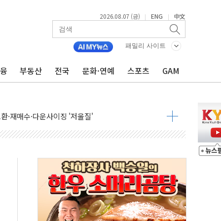
2026.08.07 (금)
ENG
中文
|
|
패밀리 사이트
금융
부동산
전국
문화·연예
스포츠
GAM
어…다음 과제는 '외형 확대'
 귀환 조짐에 전월세시장 '긴장'
교환·재매수·다운사이징 '저울질'
항 제한 검토에 유가 3% 급등…금값 보합
다우 5거래일 랠리 '마침표'
합의 막바지.."美와 직접 협상 없어"
·김민석 후보 - 8월 7일
2차 회의…주택 공급 대책 막바지 조율할 듯
자회견·주요 정당 - 8월 7일
통항 제한 추진…美 "통행 막을 권한 없어"