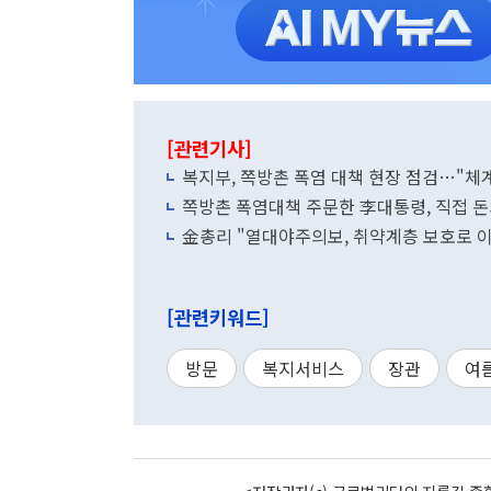
[관련기사]
복지부, 쪽방촌 폭염 대책 현장 점검…"체
쪽방촌 폭염대책 주문한 李대통령, 직접 
金총리 "열대야주의보, 취약계층 보호로 
[관련키워드]
방문
복지서비스
장관
여