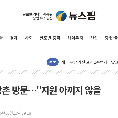
울
경제
사회
글로벌·중국
해외투자
산업
증권·
현대리바트, 원가 개선으로 실적 방
"세금 부담 덜자"…비거주 1주택자
세금 부담 커진 고가 1주택자…맞
[금/유가] 이란의 호르무즈 해협 통
속보
뉴욕증시, 유가·금리 부담에 하락…
이란, 오만과 호르무즈 해협 재개방 
[민주 당권주자 일정] 송영길·정청래
방촌 방문…"지원 아끼지 않을
李대통령, 오늘 부동산 정책 점검 
[오늘의 정치일정] 8월 7일(금)
[오늘의 국회일정] 상임위·세미나·기
26년06월11일 09:18
이란, 美·이스라엘 선박 호르무즈 