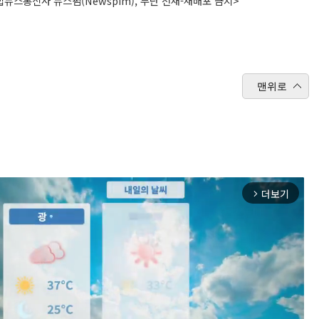
뉴스통신사 뉴스핌(Newspim), 무단 전재-재배포 금지>
맨위로
더보기
arrow_forward_ios