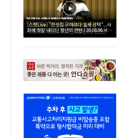
[스팟Live] "전셋집 구하려다 월세 선택"...사
회에 첫발 내디딘 청년의 한탄 | 26.08.06 서울
시 부동산 대토론회