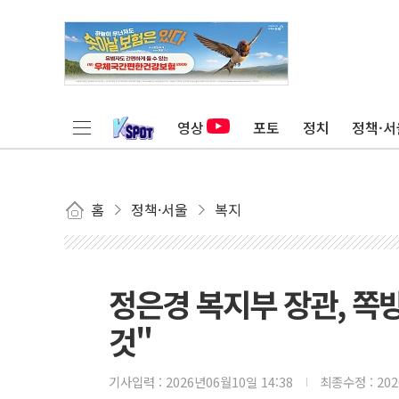
영상
포토
정치
정책·서
홈
정책·서울
복지
정은경 복지부 장관, 쪽
것"
기사입력 :
2026년06월10일 14:38
최종수정 :
20